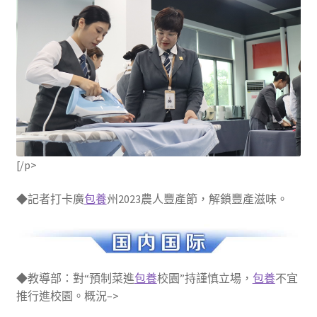
[/p>
◆記者打卡廣
包養
州2023農人豐產節，解鎖豐產滋味。
◆教導部：對“預制菜進
包養
校園”持謹慎立場，
包養
不宜
推行進校園。概況–>