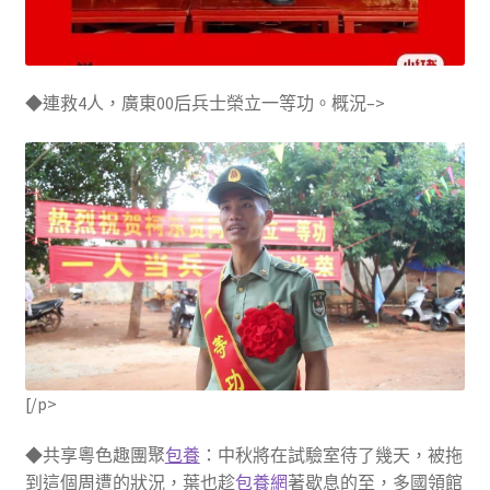
◆連救4人，廣東00后兵士榮立一等功。概況–>
[/p>
◆共享粵色趣團聚
包養
：中秋將在試驗室待了幾天，被拖
到這個周遭的狀況，葉也趁
包養網
著歇息的至，多國領館