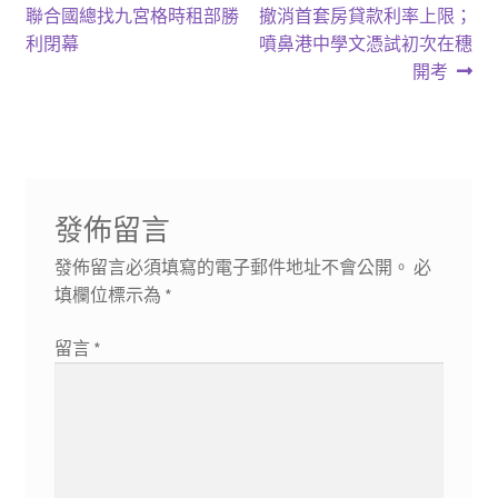
一
一
聯合國總找九宮格時租部勝
撤消首套房貸款利率上限；
章
篇
篇
利閉幕
噴鼻港中學文憑試初次在穗
導
文
文
開考
章:
章:
覽
發佈留言
發佈留言必須填寫的電子郵件地址不會公開。
必
填欄位標示為
*
留言
*