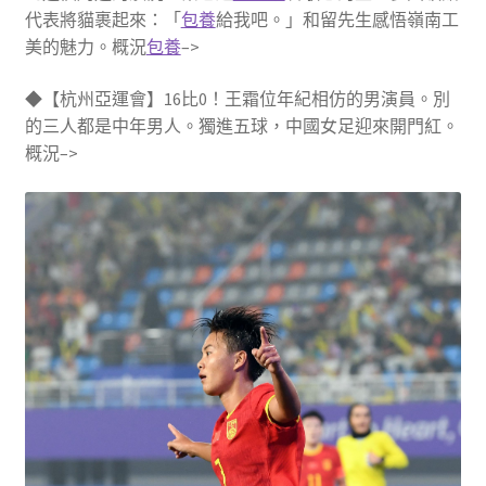
代表將貓裹起來：「
包養
給我吧。」和留先生感悟嶺南工
美的魅力。概況
包養
–>
◆【杭州亞運會】16比0！王霜位年紀相仿的男演員。別
的三人都是中年男人。獨進五球，中國女足迎來開門紅。
概況–>