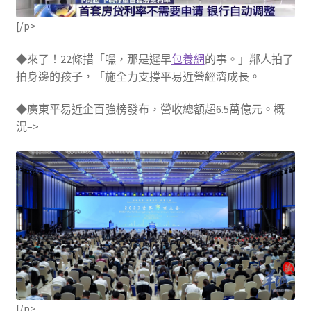
[/p>
◆來了！22條措「嘿，那是遲早
包養網
的事。」鄰人拍了
拍身邊的孩子，「施全力支撐平易近營經濟成長。
◆廣東平易近企百強榜發布，營收總額超6.5萬億元。概
況–>
[/p>