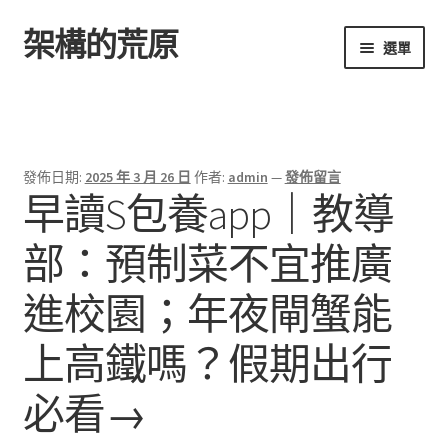
架構的荒原
跳
跳
選單
至
至
導
主
首頁
覽
要
列
內
容
發佈日期:
2025 年 3 月 26 日
作者:
admin
—
發佈留言
早讀S包養app｜教導
部：預制菜不宜推廣
進校園；年夜閘蟹能
上高鐵嗎？假期出行
必看→