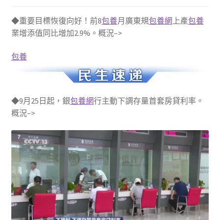
◆重要目標恢復向好！前8
包養
月廣東規
包養網
上產
包養
業增添值同比增加2.9%。概況–>
包養
◆9月25日起，銀
包養網
行主動下調存量首套房貸利率。
概況–>