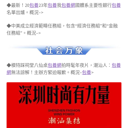
◆最新！20
包養
23年
包養
我
包養網
國體系主要性銀行
包養
名單出爐。概況–>
◆中美成立經濟範疇任務組，包含“經濟任務組”和“金融
任務組”。概況–>
◆模特踩祠堂八仙桌
包養網
拍時髦年夜片，潮汕人：
包養
網
無法諒解！主辦方緊迫報歉。概況–
包養
>