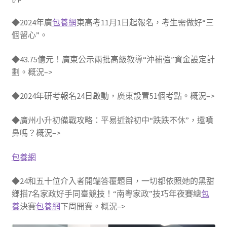
◆2024年廣
包養網
東高考11月1日起報名，考生需做好“三
個留心”。
◆43.75億元！廣東公示兩批高級教導“沖補強”資金設定計
劃。概況–>
◆2024年研考報名24日啟動，廣東設置51個考點。概況–>
◆廣州小升初備戰攻略：平易近辦初中“跌跌不休”，還噴
鼻嗎？概況–>
包養網
◆24和五十位介入者開端答覆題目，一切都依照她的黑甜
鄉描7名家政好手同臺競技！“南粵家政”技巧年夜賽總
包
養
決賽
包養網
下周開賽。概況–>