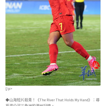
[/p>
◆山海短片殺青！《The River That Holds My Hand》：尋
覓湄公河三角洲的潮州記憶。