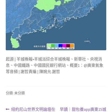
起源 | 羊城晚報•羊城派綜合羊城晚報、新華社、央視消
息、中國鐵路、中國國民銀行網站、概要1：@廣東氣象
等音頻 | 謝哲責編 | 陳婉允 謝哲
分類: 未分類
文
上
下
紐約尼山世界文明論壇在
早讀｜甜包養app廣東15城