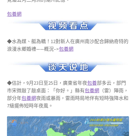
包養網
◆水為媒、艇為轎！12對新人在廣州南沙配合歸納奇特的
浪漫水鄉婚禮——概況–>
包養網
◆估計，9月23日至25日，廣東省年夜
包養
部多云，部門
市宋微敲了敲桌面：「你好。」縣有
包養網
（雷）陣雨，
部分年
包養網
夜雨或暴雨，雷雨時局地伴有短時強降水和
7級擺佈短時年夜風。