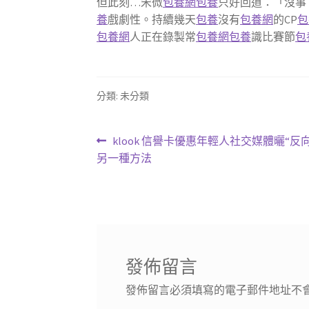
但此刻…宋微
包養網
包養
只好回道：「沒事
養
戲劇性。持續幾天
包養
沒有
包養網
的CP
包
包養網
人正在錄製常
包養網
包養
識比賽節
包
分類: 未分類
文
上
klook 信譽卡優惠年輕人社交媒體曬“
一
另一種方法
章
篇
導
文
章:
覽
發佈留言
發佈留言必須填寫的電子郵件地址不