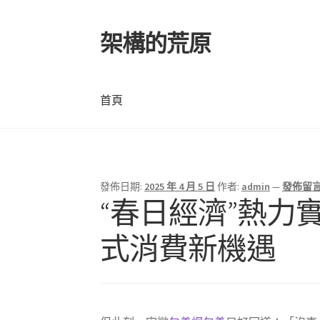
架構的荒原
跳
跳
至
至
導
主
覽
要
首頁
列
內
容
首頁
發佈日期:
2025 年 4 月 5 日
作者:
admin
—
發佈留
“春日經濟”熱力
式消費新機遇