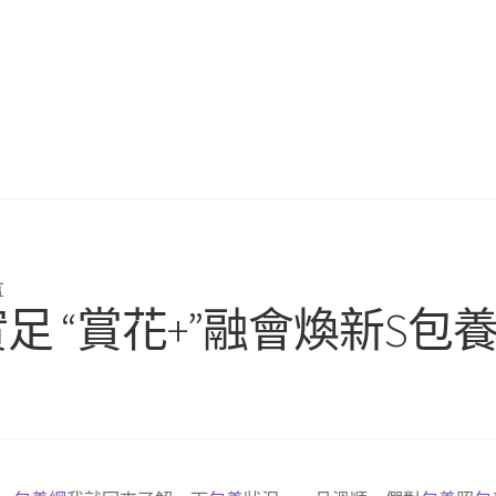
言
實足 “賞花+”融會煥新S