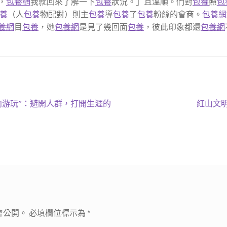
，
包養網
我就回來了解一下
包養
狀況。」且溫順。們對
包養
照
包
養
（人
包養
物配對）則主
包養
導
包養
了
包養
粉絲的會商。
包養網
養網
目
包養
，她
包養網
是見了幾回面
包養
，彼此印象都還
包養網
下
反向游玩”：避開人群，打開生涯的
紅山文明
一
篇
文
章:
會公開。
必填欄位標示為
*