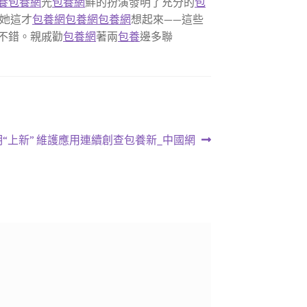
養
包養網
光
包養網
鮮的扮演發明了充分的
包
她這才
包養網
包養網
包養網
想起來——這些
不錯。親戚勸
包養網
著兩
包養
邊多聯
“上新” 維護應用連續創查包養新_中國網