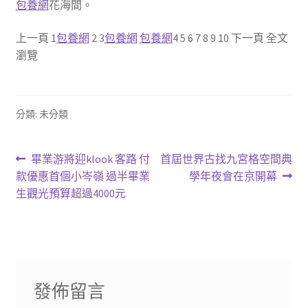
包養網
花海間。
上一頁 1
包養網
2 3
包養網
包養網
4 5 6 7 8 9 10 下一頁 全文
瀏覽
分類: 未分類
文
上
下
畢業游將迎klook 客路 付
首屆世界古找九宮格空間典
一
一
款優惠首個小岑嶺 過半畢業
學年夜會在京開幕
章
篇
篇
生觀光預算超過4000元
導
文
文
章:
章:
覽
發佈留言