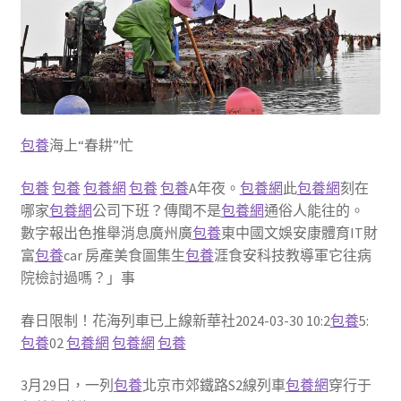
包養
海上“春耕”忙
包養
包養
包養網
包養
包養
A年夜。
包養網
此
包養網
刻在
哪家
包養網
公司下班？傳聞不是
包養網
通俗人能往的。
數字報出色推舉消息廣州廣
包養
東中國文娛安康體育IT財
富
包養
car 房產美食圖集生
包養
涯食安科技教導軍它往病
院檢討過嗎？」事
春日限制！花海列車已上線新華社2024-03-30 10:2
包養
5:
包養
02
包養網
包養網
包養
3月29日，一列
包養
北京市郊鐵路S2線列車
包養網
穿行于