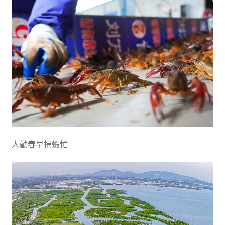
人勤春早捕蝦忙