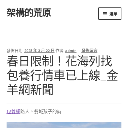
架構的荒原
跳
跳
選單
至
至
導
主
首頁
覽
要
列
內
容
發佈日期:
2025 年 3 月 22 日
作者:
admin
—
發佈留言
春日限制！花海列找
包養行情車已上線_金
羊網新聞
包養網
路人。翁城孩子的詩