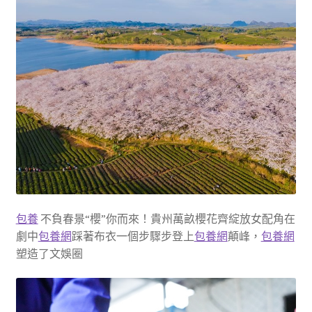
包養
不負春景“櫻”你而來！貴州萬畝櫻花齊綻放女配角在
劇中
包養網
踩著布衣一個步驟步登上
包養網
顛峰，
包養網
塑造了文娛圈