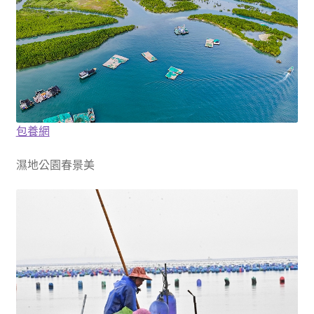
包養網
濕地公園春景美