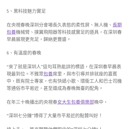
5、黑科技魅力實足
在央視春晚深圳分會場長久表態的柔性屏、無人機、
長期
包養
機械臂、撲翼飛翔器等科技感實足的道具，在深圳春
早晨展現更充足，歸納更豐盛。
6、有溫度的春晚
“來了就是深圳人”這句耳熟能詳的標語，在深圳春早晨表
現最到位。不雅眾
包養
席里，與市引導并排就座的嘉賓
中，既有院士專家，也有快遞小歌、環衛工人和巴士司機
等通俗市平易近，甚至還成為春晚舞臺的配角。
在年三十晚播出的央視春
女大生包養俱樂部
晚中，
“深圳七分鐘”博得了大量市平易近的點贊叫好！