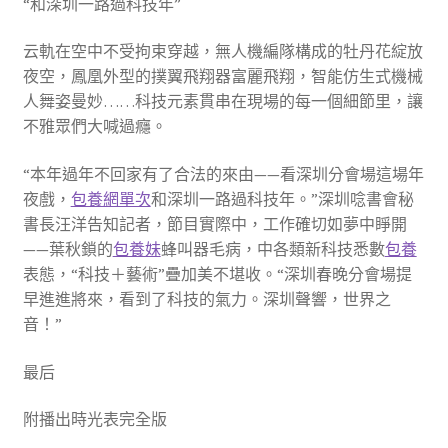
“和深圳一路過科技年”
云軌在空中不受拘束穿越，無人機編隊構成的牡丹花綻放
夜空，鳳凰外型的撲翼飛翔器富麗飛翔，智能仿生式機械
人舞姿曼妙……科技元素貫串在現場的每一個細節里，讓
不雅眾們大喊過癮。
“本年過年不回家有了合法的來由——看深圳分會場這場年
夜戲，
包養網單次
和深圳一路過科技年。”深圳唸書會秘
書長汪洋告知記者，節目實際中，工作確切如夢中睜開
——葉秋鎖的
包養妹
蜂叫器毛病，中各類新科技悉數
包養
表態，“科技＋藝術”疊加美不堪收。“深圳春晚分會場提
早進進將來，看到了科技的氣力。深圳聲響，世界之
音！”
最后
附播出時光表完全版