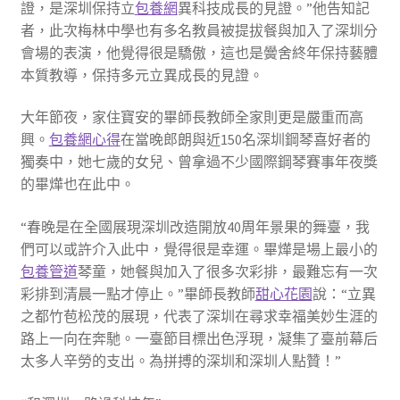
證，是深圳保持立
包養網
異科技成長的見證。”他告知記
者，此次梅林中學也有多名教員被提拔餐與加入了深圳分
會場的表演，他覺得很是驕傲，這也是黌舍終年保持藝體
本質教導，保持多元立異成長的見證。
大年節夜，家住寶安的畢師長教師全家則更是嚴重而高
興。
包養網心得
在當晚郎朗與近150名深圳鋼琴喜好者的
獨奏中，她七歲的女兒、曾拿過不少國際鋼琴賽事年夜獎
的畢燁也在此中。
“春晚是在全國展現深圳改造開放40周年景果的舞臺，我
們可以或許介入此中，覺得很是幸運。畢燁是場上最小的
包養管道
琴童，她餐與加入了很多次彩排，最難忘有一次
彩排到清晨一點才停止。”畢師長教師
甜心花園
說：“立異
之都竹苞松茂的展現，代表了深圳在尋求幸福美妙生涯的
路上一向在奔馳。一臺節目標出色浮現，凝集了臺前幕后
太多人辛勞的支出。為拼搏的深圳和深圳人點贊！”