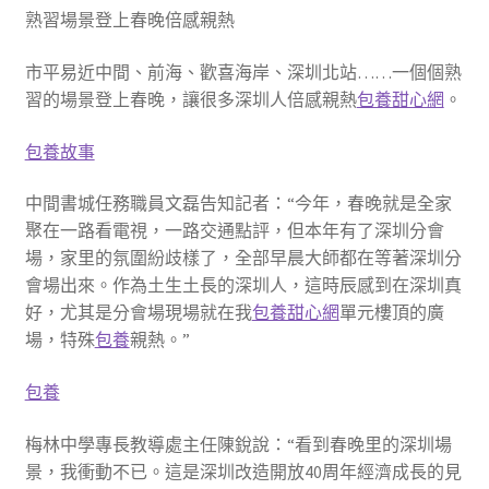
熟習場景登上春晚倍感親熱
市平易近中間、前海、歡喜海岸、深圳北站……一個個熟
習的場景登上春晚，讓很多深圳人倍感親熱
包養甜心網
。
包養故事
中間書城任務職員文磊告知記者：“今年，春晚就是全家
聚在一路看電視，一路交通點評，但本年有了深圳分會
場，家里的氛圍紛歧樣了，全部早晨大師都在等著深圳分
會場出來。作為土生土長的深圳人，這時辰感到在深圳真
好，尤其是分會場現場就在我
包養甜心網
單元樓頂的廣
場，特殊
包養
親熱。”
包養
梅林中學專長教導處主任陳銳說：“看到春晚里的深圳場
景，我衝動不已。這是深圳改造開放40周年經濟成長的見