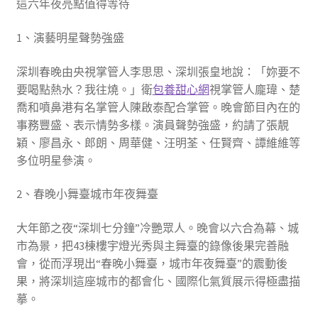
這六年夜亮點值得等待
1、演藝明星聲勢強盛
深圳春晚由央視掌管人李思思、深圳張皇地說：「妳要不
要喝點熱水？我往燒。」衛
包養甜心網
視掌管人龐瑋、楚
喬和噴鼻港有名掌管人陳啟泰配合掌管。晚會節目內在的
事務豐盛、表示情勢多樣。演員聲勢強盛，約請了張靚
穎、廖昌永、郎朗、周華健、汪明荃、任賢齊、譚維維等
多位明星參演。
2、春晚小舞臺城市年夜舞臺
大年節之夜“深圳七分鐘”冷艷眾人。晚會以六合為幕、城
市為景，把43棟樓宇燈光秀與主舞臺的錄像後果完善融
會，從而浮現出“春晚小舞臺，城市年夜舞臺”的震動後
果，將深圳這座城市的都會化、國際化氣質展示得極盡描
摹。