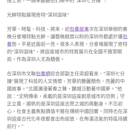
接上去，一路來聽聽他們眼中的“深圳七分鐘”！
光鮮特點展現奇特“深圳滋味”
芳華、時髦、科技、將來，初
包養故事
次在深圳舉辦的春
晚分會場特點光鮮，讓整晚翹首以盼的深圳市都處於優
包
養
勢。平易近面前一亮。很多人表現，分會場展現了奇特
的“深圳滋味”，將這座城市的特質展示在全國不雅眾眼
前，作為深圳人尤為驕傲。
在深圳市文聯
包養網
綜合部副主任梁超看來，“深圳七分
鐘”展現了科技的人文情懷、芳華的艷麗顏色、亮麗的中
國故事。“北國瀰漫著春之聲，鵬城泛動著中國夢。”他
說：“文明傳承，承載的是深圳這座創意城市的范例；守
正立異，揚帆的是深圳這座志愿之城的再動身。不忘初
心，社會主義焦點價值不雅在傳統中國回響，同時也在深
圳這座古代化年夜都會出色綻放，在佈滿活氣的特區持續
前行。”