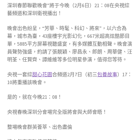
深圳春節聯歡晚會”將于今晚（2月6日）21：08在央視綜
藝頻道和深圳衛視播出！
晚會出色紛呈，“芳華、時髦、科幻、將來”，以六合為
幕，城市為臺，43座樓宇光影幻化，667米超高炫酷節目
單，5885平方屏幕視聽盛宴，有多媒體互動相聲。晚會演
員聲勢強盛，約請了張靚穎、廖昌永、郎朗、周華健、汪
明荃、任賢齊、譚維維等多位明星參演，值得您等待。
央視一套綜
甜心花園
合頻道2月7日（初三
包養故事
）17：
10將重播該晚會。
是的，就在今晚21：08！
央視春晚深圳分會場完全版將會與大師會晤！
整場晚會群英薈萃、出色盡倫