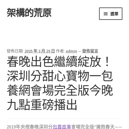
架構的荒原
跳
跳
選單
至
至
導
主
首頁
覽
要
列
內
容
發佈日期:
2025 年 3 月 29 日
作者:
admin
—
發佈留言
春晚出色繼續綻放！
深圳分甜心寶物一包
養網會場完全版今晚
九點重磅播出
2019年央視春晚深圳分
包養故事
會場完全版“擁抱春天——