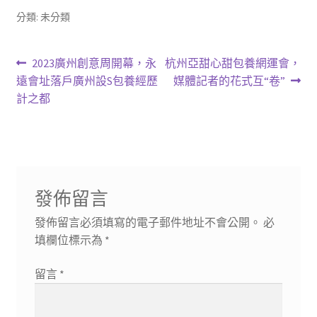
分類: 未分類
文
上
下
2023廣州創意周開幕，永
杭州亞甜心甜包養網運會，
一
一
遠會址落戶廣州設S包養經歷
媒體記者的花式互“卷”
章
篇
篇
計之都
導
文
文
章:
章:
覽
發佈留言
發佈留言必須填寫的電子郵件地址不會公開。
必
填欄位標示為
*
留言
*