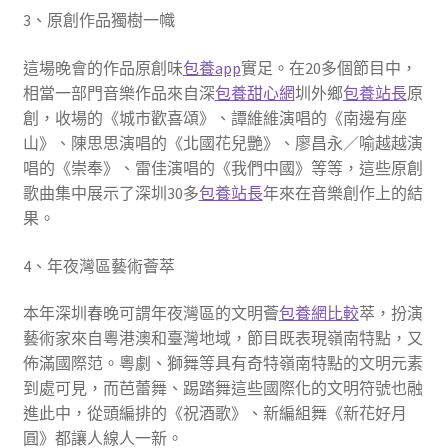
3、原創作品獨樹一幟
這場晚會的作品原創味
包養app
實足。在20多個節目中，
相當一部門音樂作品來自深
包養甜心網
圳外鄉
包養站長
原
創，收場的《城市歡喜頌》、譚維維演唱的《南邊有座
山》、陳思思演唱的《北國花兒艷》、廖昌永／喻越越演
唱的《崇奉》、雷佳演唱的《我們中國》等等，這些原創
歌曲集中展示了深圳30多
包養站長
年來在音樂創作上的結
果。
4、年夜灣區藝術薈萃
本年深圳春晚可謂年夜灣區的文明薈
包養網比較
萃，扮演
藝術家來自粵港澳和臺灣地域，節目既表現嶺南特點，又
佈滿國際范。粵劇、獅舞等具有奇特嶺南特點的文明元素
到處可見，而芭蕾舞、踢踏舞這些國際化的文明符號也融
進此中，從頭編排的《祝酒歌》、新編組舞《新花好月
圓》都讓人線人一新。