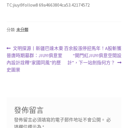
TC:jiuyi9follow8 69a4663804ca53.42174572
分類:
未分類
文
上
下
文明探源丨新疆巴達木東
百余股漲停迎馬年！A股斬獲
一
一
晉唐時期墓群：JIUYI俱意室
“開門紅JIUYI俱意空間設
章
篇
篇
內設計詮釋“家國同風”的歷
計”，下一站劍指何方？
導
文
文
史圖景
章:
章:
覽
發佈留言
發佈留言必須填寫的電子郵件地址不會公開。
必
填欄位標示為
*