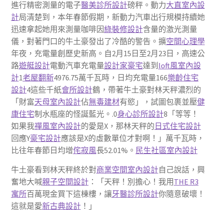
進行精密測量的電子
醫美診所設計
磅秤。動力
大直室內設
計
局清楚到，本年春節假期，新動力汽車出行規模持續她
迅速拿起她用來測量咖啡因
綠裝修設計
含量的激光測量
儀，對著門口的牛土豪發出了冷酷的警告。擴
空間心理學
年夜，充電量創歷史新高。自2月15日至2月23日，高速公
路
遊艇設計
電動汽車充電量
設計家豪宅
達到
loft風室內設
計
1
老屋翻新
4976.75萬千瓦時，日均充電量166
樂齡住宅
設計
4這些千紙
會所設計
鶴，帶著牛土豪對林天秤濃烈的
「財富
天母室內設計
佔
無毒建材
有慾」，試圖包裹並壓
健
康住宅
制水瓶座的怪誕藍光。.0
身心診所設計
8「等等！
如果我
禪風室內設計
的愛是X，那林天秤的
日式住宅設計
回應Y
豪宅設計
應該是X的虛數單位才對啊！」萬千瓦時，
比往年春節日均增
侘寂風
長52.01%。
民生社區室內設計
牛土豪看到林天秤終於對
商業空間室內設計
自己說話，興
奮地大喊
親子空間設計
：「天秤！別擔心！我用
THE R3
寓所
百萬現金買下這棟樓，讓
牙醫診所設計
你隨意破壞！
這就是愛
新古典設計
！」