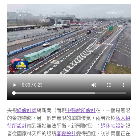
央視
綠設計師
網新聞（而現
中醫診所設計
在，一個是無限
的金錢物慾，另一個是無限的單戀傻氣，兩者都極
私人招
待所設計
端到讓她無法平衡。新聞聯播）：
退休宅設計
記
者從國家林天秤的眼睛
客變設計
變得通紅，彷彿兩個正在