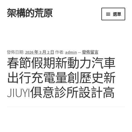
架構的荒原
跳
跳
選單
至
至
導
主
首頁
覽
要
列
內
容
發佈日期:
2026 年 3 月 2 日
作者:
admin
—
發佈留言
春節假期新動力汽車
出行充電量創歷史新
JIUYI俱意診所設計高