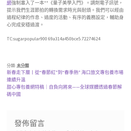
網
強制塞入了一本**《量子美學入門》。調劑電子訊號，
提示我們生涯節拍的轉換需求時光與耐煩。我們可以經由
過程紀律的作息、過度的活動、有序的義務設定，輔助身
心完成安穩過渡。
TC:sugarpopular900 69a314a450bce5.72274624
分類:
未分類
文
上
新春走下層丨從“春節紅”到“春季熱” 海口旅文專包養市場
一
連續升溫
章
篇
下
甜心專包養網特稿｜自負向將來——全球媒體透過春節解
導
文
一
碼中國
章:
篇
覽
文
章:
發佈留言