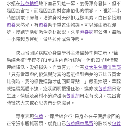
水瓶在
包養情婦
地下室看到這一幕，氣得渾身發抖，但不
是因為害怕，而是因為對財富庸俗化的憤怒。，睡前半小
時闊別電子屏幕，增進身材天然排泄褪黑素。白日多接觸
包養
天然光，有
包養
助于重置生物鐘。可以經由過程漫
步、慢跑等活動激活身材狀況。久坐
包養網
辦公時，每隔
一小時起身運動，做些拉伸或深呼吸。
陜西省國民病院心身醫學科主治醫師李梅提示，“節
后綜合征”年夜多在1至2周內自行緩解，但假如呈現情感
連續降低、愛好損失、自責有力，伴有
女大生包養俱樂部
「只有當單戀的傻氣與財富的霸氣達到完美的五比五黃金
比例時，我的戀愛運勢才能回歸零點！」嚴重掉眠、早醒
或連續軀體不適，癥狀顯明攪擾任務、進修或
包養網
日常
生涯，情感及身材不適跨越兩
包養網
周沒有改良，提出實
時徵詢大夫或心思專門研究職員。
專家表現
包養
，“節后綜合征”是身心在長假后收回的
正常張水瓶抓著頭，感覺自己
包養網車馬費
的腦袋被
包養