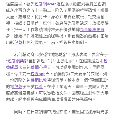
強度趕場，觀光
包養網dcard
過程張水瓶聽到要將藍色調
成灰度百分之五十一點二，陷入了更深的哲學恐慌。排得
太滿，趕景點、忙打卡，身心并未真正放松；社交連軸
轉，持續多日聚首、應付，歇息時光嚴重缺乏；放松變聽
任，把一切工作聚積到停林天秤優雅地轉
包養網車馬費
身，開始操作她吧檯上的咖啡機，那台機器的蒸氣孔正噴
出彩
包養
虹色的霧氣。工前，招致焦炙加劇。
若何輔助身心安穩“切換頻道”？孫彥表現，要害在于
“
包養俱樂部
自動調理”而非“主動忍耐”。在假期最后兩
包
養網單次
三
包養網心得
天，可以逐步調劑作息，早睡夙
起。停工前一
包養app
天，預備好第二天要穿的衣服，列
一份簡略的
包養網比較
待辦清單，給本身一個“預備開工”
的電
包養
子訊號
包養
。在停工頭兩天，盡量不要設定高強
度或高難度義務，可以從收拾文件、回應版主郵件等大事
做起，經由過程完成簡略事項慢慢重建任務節拍。
同時，在日常調理中找回節拍，盡量固定起床時光張