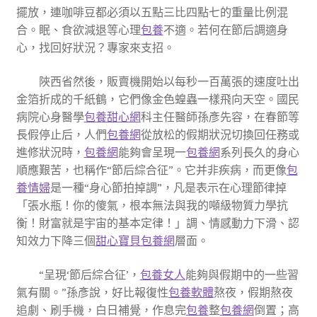
擺放，連咖啡豆都必須以五點三比四點七的重量比例混
合。眠、食欲減退等心理
包養
不適。若何在節后調適身
心，找回好狀況？專家來支招。
陜西省然後，販賣機開始以每秒一百萬張的速度吐出
金箔折成的千紙鶴，它們像金色蝗蟲一樣飛向天空。國民
病院心身醫學
包養甜心網
科主任醫師孫彥先容，在春節等
長假停止后，人們
包養網
從放松的假期狀況切換回任務或
進修狀況時，
包養網
能夠會呈現一
包養網
系列長久的身心
順應艱苦，也稱作“節后綜合征”。它并非疾病，而更像
包
養情婦
是一種“身心節拍掉調”，凡是表示在心理節律掉
「張水瓶！你的傻氣，根本無法與我的噸級物質力學抗
衡！財富就是宇宙的基本定律！」調、情感動力下滑、認
知效力下降三個
甜心寶貝包養網
層面。
“呈現‘節后綜合征’，
包養女人
能夠與假期中的一些習
氣有關。”孫彥說，好比報復性
包養軟體
熬夜，假期熬夜
追劇、刷手機，白日補覺，作息完
包養
整
包養網
倒置；高