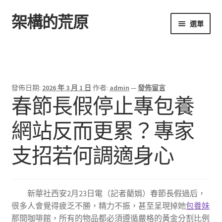
架構的荒原
跳
跳
選單
至
至
導
主
首頁
覽
要
列
內
容
發佈日期:
2026 年 3 月 1 日
作者:
admin
—
發佈留言
春節長假停止專包養
網站反而更累？專家
支招若何調適身心
新華社西安2月23日電（記者藺娟）春節長假過后，
很多人會覺得疲乏不勝，精力不振，甚至呈現掉她
包養妹
那間咖啡館，所有的物品都必須遵循嚴格的黃金分割比例