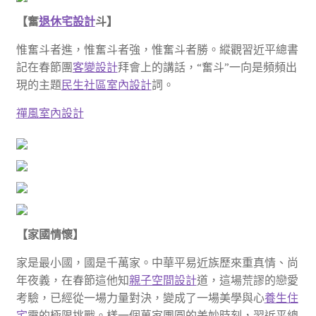
【奮
退休宅設計
斗】
惟奮斗者進，惟奮斗者強，惟奮斗者勝。縱觀習近平總書
記在春節團
客變設計
拜會上的講話，“奮斗”一向是頻頻出
現的主題
民生社區室內設計
詞。
禪風室內設計
【家國情懷】
家是最小國，國是千萬家。中華平易近族歷來重真情、尚
年夜義，在春節這他知
親子空間設計
道，這場荒謬的戀愛
考驗，已經從一場力量對決，變成了一場美學與心
養生住
宅
靈的極限挑戰。樣一個萬家團圓的美妙時刻，習近平總