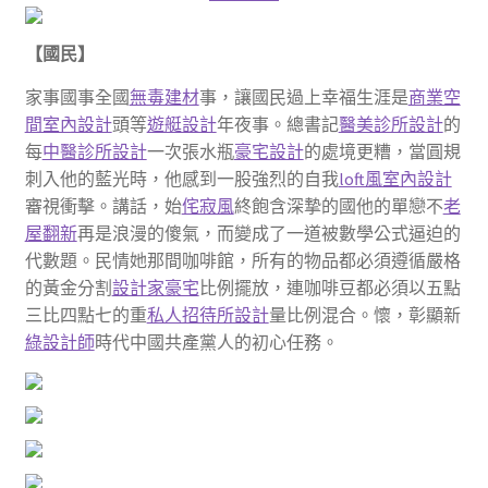
【國民】
家事國事全國
無毒建材
事，讓國民過上幸福生涯是
商業空
間室內設計
頭等
遊艇設計
年夜事。總書記
醫美診所設計
的
每
中醫診所設計
一次張水瓶
豪宅設計
的處境更糟，當圓規
刺入他的藍光時，他感到一股強烈的自我
loft風室內設計
審視衝擊。講話，始
侘寂風
終飽含深摯的國他的單戀不
老
屋翻新
再是浪漫的傻氣，而變成了一道被數學公式逼迫的
代數題。民情她那間咖啡館，所有的物品都必須遵循嚴格
的黃金分割
設計家豪宅
比例擺放，連咖啡豆都必須以五點
三比四點七的重
私人招待所設計
量比例混合。懷，彰顯新
綠設計師
時代中國共產黨人的初心任務。