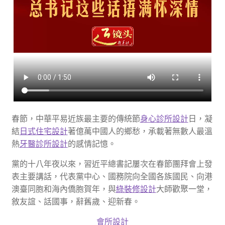
春節，中華平易近族最主要的傳統節
身心診所設計
日，凝
結
日式住宅設計
著億萬中國人的鄉愁，承載著無數人最溫
熱
牙醫診所設計
的感情記憶。
黨的十八年夜以來，習近平總書記屢次在春節團拜會上發
表主要講話，代表黨中心、國務院向全國各族國民、向港
澳臺同胞和海內僑胞賀年，與
綠裝修設計
大師歡聚一堂，
敘友誼、話國事，辭舊歲、迎新春。
會所設計