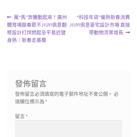
文
上
下
萬“馬”奔騰動起來！廣州
“科技年貨”催熱新春消費
一
一
體育場館春節不JIUYI俱意翻
JIUYI俱意豪宅設計市場 直接
章
篇
篇
修設計打烊燃起全平易近健
帶動物流業增長
導
文
文
身熱｜新春走基層
章:
章:
覽
發佈留言
發佈留言必須填寫的電子郵件地址不會公開。
必
填欄位標示為
*
留言
*