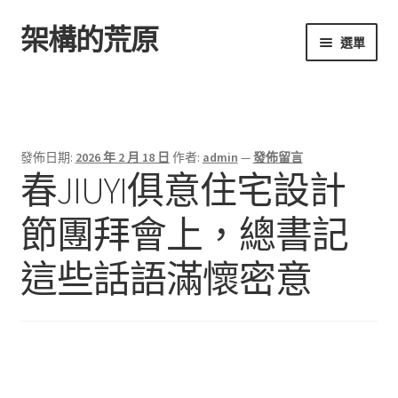
架構的荒原
跳
跳
選單
至
至
導
主
首頁
覽
要
列
內
容
發佈日期:
2026 年 2 月 18 日
作者:
admin
—
發佈留言
春JIUYI俱意住宅設計
節團拜會上，總書記
這些話語滿懷密意