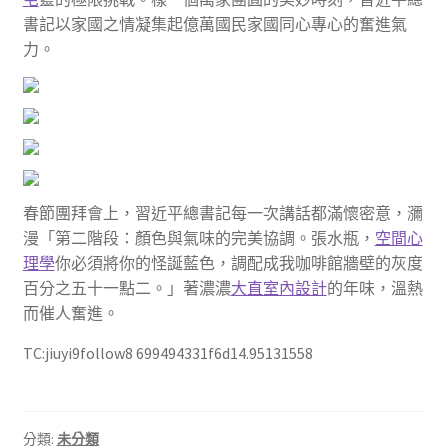
書記以家國之情凝集起億萬國民家國同心專心的奮進氣
力。
春節團拜會上，習近平總書記每一次講話都滿懷密意，瀰
漫「第二階段：顏色與氣味的完美協調。張水瓶，
空間心
理學
你必須將你的怪誕藍色，調配成我咖啡館牆壁的灰度
百分之五十一點二。」著濃濃
大直室內設計
的年味，溫熱
而催人奮進。
TC:jiuyi9follow8 699494331f6d14.95131558
分類:
未分類