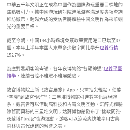
中華五千年文明正在成為中國作為國際游玩重要目標地的
焦點吸引力。據中國游玩研討院進境游客滿足度專項查詢
拜訪顯示，跨越六成的受訪者將體驗中國文明作為來華觀
光的重要目標。
截至今朝，中國144小時過境免簽政策實用港口已增至37
個，本年上半年本國人來華多少數字同比攀升
包養行情
152.7%。
為應對暑期客流岑嶺，各年夜博物館“各顯神通”
包養平臺
推舉
，連續晉陞不雅眾不雅展體驗。
故宮博物院上新《故宮展覽》App，只需指尖輕點，便能
“空降”到故宮“殿堂”；三星堆博物館引進數字化展現體
系，觀賞者可以借助高科技和古蜀文明互動，沉醉式體驗
陳舊而奧秘的三星堆文明；姑蘇博物館發布了“拙政問雅·
夜蘇博Plus版”夜游運動，游客可以涼涼爽快地享用古典
園林與古代建筑的融會之美。