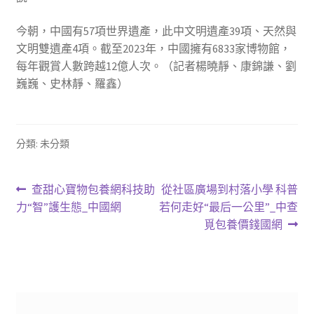
今朝，中國有57項世界遺產，此中文明遺產39項、天然與
文明雙遺產4項。截至2023年，中國擁有6833家博物館，
每年觀賞人數跨越12億人次。（記者楊曉靜、康錦謙、劉
巍巍、史林靜、羅鑫）
分類: 未分類
文
上
下
查甜心寶物包養網科技助
從社區廣場到村落小學 科普
一
一
力“智”護生態_中國網
若何走好“最后一公里”_中查
章
篇
篇
覓包養價錢國網
導
文
文
章:
章:
覽