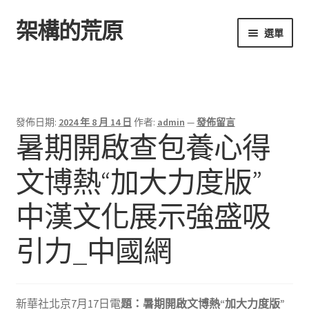
架構的荒原
跳
跳
選單
至
至
導
主
首頁
覽
要
列
內
容
發佈日期:
2024 年 8 月 14 日
作者:
admin
—
發佈留言
暑期開啟查包養心得
文博熱“加大力度版”
中漢文化展示強盛吸
引力_中國網
新華社北京7月17日電
題：暑期開啟文博熱“加大力度版”