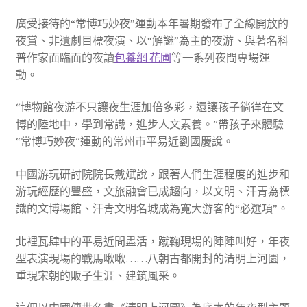
廣受接待的“常博巧妙夜”運動本年暑期發布了全線開放的
夜賞、非遺劇目標夜演、以“解謎”為主的夜游、與著名科
普作家面臨面的夜讀
包養網 花圃
等一系列夜間專場運
動。
“博物館夜游不只讓夜生涯加倍多彩，還讓孩子徜徉在文
博的陸地中，學到常識，進步人文素養。”帶孩子來體驗
“常博巧妙夜”運動的常州市平易近劉國慶說。
中國游玩研討院院長戴斌說，跟著人們生涯程度的進步和
游玩經歷的豐盛，文旅融會已成趨向，以文明、汗青為標
識的文博場館、汗青文明名城成為寬大游客的“必選項”。
北裡瓦肆中的平易近間盡活，蹴鞠現場的陣陣叫好，年夜
型表演現場的戰馬啾啾……八朝古都開封的清明上河園，
重現宋朝的販子生涯、建筑風采。