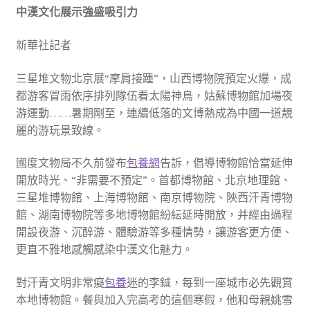
中漢文化展示強盛吸引力
新華社記者
三星堆文物北京展“摩肩接踵”，山西博物院預定火爆，成
都游客冒雨依序排列隊伍看太陽神鳥，姑蘇博物館加場夜
游運動……暑期剛至，連續低落的文博熱成為中國一道靚
麗的游玩景致線。
國度文物局不久前發布
包養網
告訴，倡導博物館恰當延伸
開放時光、“非需要不預定”。首都博物館、北京地理館、
三星堆博物館、上海博物館、南京博物院、陜西汗青博物
館、湖南博物院等多地博物館紛紜延時開放，并經由過程
開設夜游、沉醉游、體驗游等多種情勢，讓游客更方便、
更直不雅地感觸感染中漢文化魅力。
對汗青文明非常癡
包養
迷的李鋮，每到一座城市必先觀賞
本地博物館。餐與加入完高考的這個寒假，他和母親姚雪