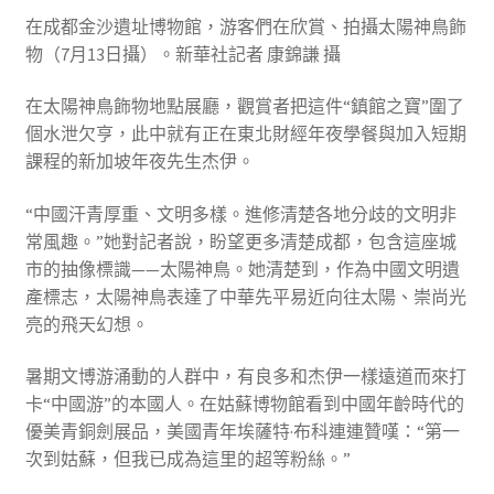
在成都金沙遺址博物館，游客們在欣賞、拍攝太陽神鳥飾
物（7月13日攝）。新華社記者 康錦謙 攝
在太陽神鳥飾物地點展廳，觀賞者把這件“鎮館之寶”圍了
個水泄欠亨，此中就有正在東北財經年夜學餐與加入短期
課程的新加坡年夜先生杰伊。
“中國汗青厚重、文明多樣。進修清楚各地分歧的文明非
常風趣。”她對記者說，盼望更多清楚成都，包含這座城
市的抽像標識——太陽神鳥。她清楚到，作為中國文明遺
產標志，太陽神鳥表達了中華先平易近向往太陽、崇尚光
亮的飛天幻想。
暑期文博游涌動的人群中，有良多和杰伊一樣遠道而來打
卡“中國游”的本國人。在姑蘇博物館看到中國年齡時代的
優美青銅劍展品，美國青年埃薩特·布科連連贊嘆：“第一
次到姑蘇，但我已成為這里的超等粉絲。”