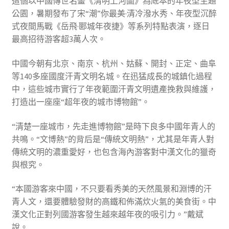
這個以中國傳世名畫《清明上河圖》為底本的年夜型主題
公園，暑期發布了宋“潮”你最美·清冷潑水秀、年夜型沉醉
式夜間馬戰《岳飛·郾城年夜捷》等系列特點表演，逐日
最高招待游客超3萬人次。
中國今朝有北京、南京、杭州、姑蘇、開封、正定、曲阜
等140多座國度汗青文明名城。在迅猛成長的城鎮化過程
中，這些城市實行了年夜範圍汗青文明遺產挽救與維護，
打造出一座座“超年夜的城市博物館”。
“清楚一座城市，先走進博物館”是時下良多中國年青人的
共鳴。“文博熱”的背后是“傳統文明熱”，尤其是年青人對
傳統文明的濃重愛好，也包含海內游客對中漢文化的獵奇
與根究。
“本國游客來中國，不只要看秀美的天然風景和淵博的汗
青人文，還要體驗發財的高鐵和佈滿炊火氣的美食街。中
漢文化正對列國游客發生越來越年夜的吸引力。”戴斌
說。