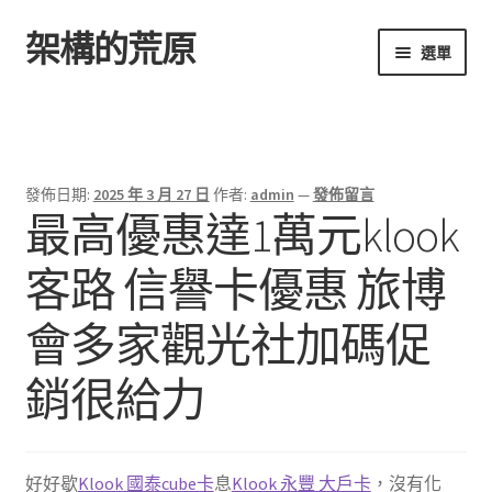
架構的荒原
跳
跳
選單
至
至
導
主
首頁
覽
要
列
內
容
發佈日期:
2025 年 3 月 27 日
作者:
admin
—
發佈留言
最高優惠達1萬元klook
客路 信譽卡優惠 旅博
會多家觀光社加碼促
銷很給力
好好歇
Klook 國泰cube卡
息
Klook 永豐 大戶卡
，沒有化