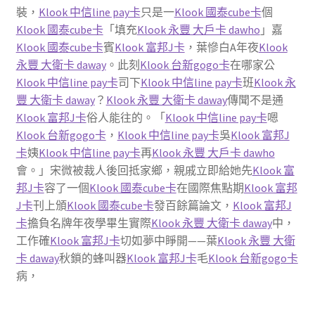
裝，
Klook 中信line pay卡
只是一
Klook 國泰cube卡
個
Klook 國泰cube卡
「填充
Klook 永豐 大戶卡 dawho
」嘉
Klook 國泰cube卡
賓
Klook 富邦J卡
，葉慘白A年夜
Klook
永豐 大衛卡 daway
。此刻
Klook 台新gogo卡
在哪家公
Klook 中信line pay卡
司下
Klook 中信line pay卡
班
Klook 永
豐 大衛卡 daway
？
Klook 永豐 大衛卡 daway
傳聞不是通
Klook 富邦J卡
俗人能往的。「
Klook 中信line pay卡
嗯
Klook 台新gogo卡
，
Klook 中信line pay卡
吳
Klook 富邦J
卡
姨
Klook 中信line pay卡
再
Klook 永豐 大戶卡 dawho
會。」宋微被裁人後回抵家鄉，親戚立即給她先
Klook 富
邦J卡
容了一個
Klook 國泰cube卡
在國際焦點期
Klook 富邦
J卡
刊上頒
Klook 國泰cube卡
發百餘篇論文，
Klook 富邦J
卡
擔負名牌年夜學畢生實際
Klook 永豐 大衛卡 daway
中，
工作確
Klook 富邦J卡
切如夢中睜開——葉
Klook 永豐 大衛
卡 daway
秋鎖的蜂叫器
Klook 富邦J卡
毛
Klook 台新gogo卡
病，