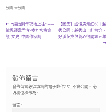
分類: 未分類
文
上
下
“讓她到年夜地上往” ——
【圖集】讀懂廣州紅⑨｜越
一
一
憶恩師韋君宜-找九宮格會
秀公園：越秀山上紅棉焰，
章
篇
篇
議-文史–中國作家網
好漢花找包養心得開耀五羊
導
文
文
章:
章:
覽
發佈留言
發佈留言必須填寫的電子郵件地址不會公開。
必
填欄位標示為
*
留言
*