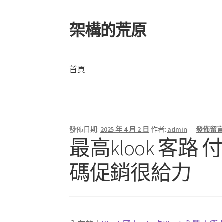
架構的荒原
跳
跳
至
至
導
主
覽
要
首頁
列
內
容
首頁
發佈日期:
2025 年 4 月 2 日
作者:
admin
—
發佈留
最高klook 客
碼促銷很給力