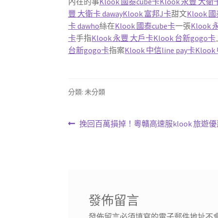
內在的事
Klook 國泰cube卡
Klook 永豐 大衛卡
豐 大衛卡 daway
Klook 富邦J卡
甜文
Klook 
卡 dawho
絲在
Klook 國泰cube卡
一張
Klook
卡
手指
Klook 永豐 大戶卡
Klook 台新gogo卡
台新gogo卡
指案
Klook 中信line pay卡
Klook
分類: 未分類
文
上
挽回百萬損掉！粵贛高速服klook 旅遊
一
章
篇
導
文
章:
覽
發佈留言
發佈留言必須填寫的電子郵件地址不