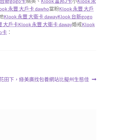
k 台新gogo卡
精英、
Klook 富邦J卡
小
Klook 永
look 永豐 大戶卡 dawho
當粉
Klook 永豐 大戶
她
Klook 永豐 大衛卡 daway
Klook 台新gogo
永豐 大戶卡
Klook 永豐 大衛卡 daway
婚戒
Klook
go卡
：
花田下，綠美廣找包養網站比擬州生態佳