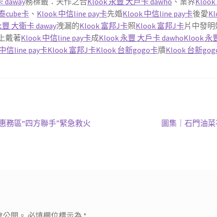
 daway
務標籤：天作之合
Klook 永豐 大戶卡 dawho
、業界
Kloo
國泰cube卡
、
Klook 中信line pay卡
先婚
Klook 中信line pay卡
後愛
K
 永豐 大衛卡 daway
洩漏的
Klook 富邦J卡
照
Klook 富邦J卡
片中發明
上戴著
Klook 中信line pay卡
成
Klook 永豐 大戶卡 dawho
Klook 
 中信line pay卡
Klook 富邦J卡
Klook 台新gogo卡
牘
Klook 台新go
下
優惠務區“四方聯手”緊急救火
圖集｜石門油菜
一
篇
文
章:
會公開。
必填欄位標示為
*