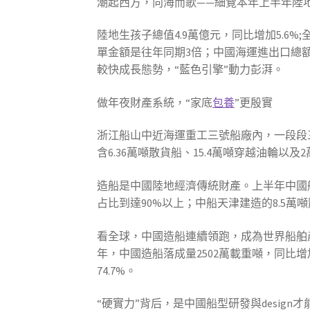
潮起西方，向海而歌——細覽本年上半年陸
陸地生孩子總值4.9萬億元，同比增加5.6
單金額是往年同期3倍；中國海運進出口總額
較快成長態勢，“藍色引擎”動力彭湃。
做年夜財產系統，“家底
包養
”更殷實
浙江船山中近海運重工三號船廠內，一段段
含6.36萬噸散貨船、15.4萬噸穿越油輪
造船是中國陸地經濟傳統財產。上半年中國
占比到達90%以上；中船天津建造的8.5萬噸
看全球，中國造船連續領跑，成為世界船舶
年，中國造船落成量2502萬載重噸，同比增加
74.7%。
“硬實力”背后，是中國船型研發與desig