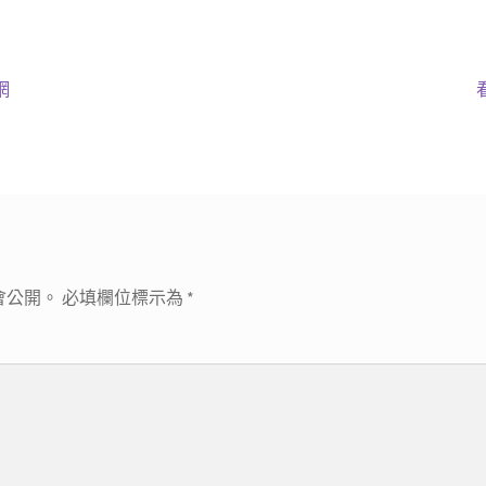
網
章
會公開。
必填欄位標示為
*