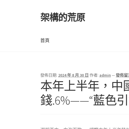
架構的荒原
跳
跳
至
至
導
主
覽
要
首頁
列
內
容
首頁
發佈日期:
2024 年 8 月 30 日
作者:
admin
—
發佈留
本年上半年，中
錢.6%——“藍色