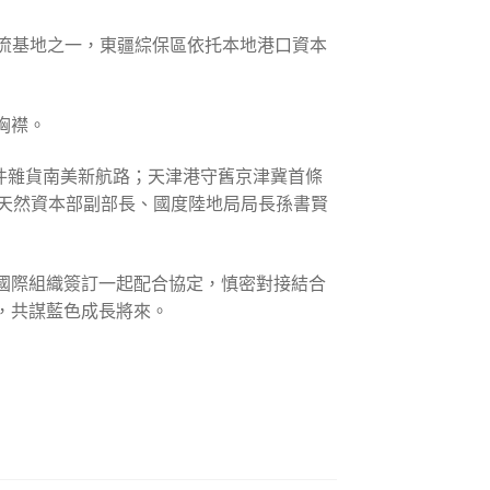
物流基地之一，東疆綜保區依托本地港口資本
胸襟。
件雜貨南美新航路；天津港守舊京津冀首條
天然資本部副部長、國度陸地局局長孫書賢
和國際組織簽訂一起配合協定，慎密對接結合
享，共謀藍色成長將來。