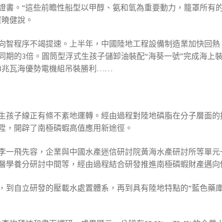
證書。“這些前瞻性船型以甲醇、氨和氫為重要動力，籠罩所有
崔曉健說。
向智程序不竭提速。上半年，中國陸地工程設備制造業加快回熱
同期的3倍。圓筒型浮式生孩子儲卸油裝配“海葵一號”完成海上
18兆瓦海優勢電機組吊裝勝利……
生孩子線正有條不紊地運轉。經由過程對陸地磷脂在分子層面的
陞，開辟了南極磷蝦高值應用新途徑。
李一飛先容，企業與中國水產迷信研討院黃海水產研討所等單元
醫學養分研討中間等，經由過程結合研發推進南極磷蝦財產邁向
，到自立研發的壓載水處置體系，再到具有陸地特點的“藍色藥庫