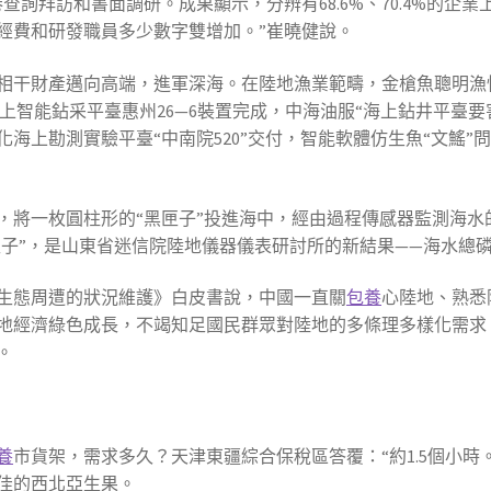
查詢拜訪和書面調研。成果顯示，分辨有68.6%、70.4%的企
經費和研發職員多少數字雙增加。”崔曉健說。
相干財產邁向高端，進軍深海。在陸地漁業範疇，金槍魚聰明漁情
海上智能鉆采平臺惠州26—6裝置完成，中海油服“海上鉆井平臺
海上勘測實驗平臺“中南院520”交付，智能軟體仿生魚“文鰩
，將一枚圓柱形的“黑匣子”投進海中，經由過程傳感器監測海水
匣子”，是山東省迷信院陸地儀器儀表研討所的新結果——海水總
生態周遭的狀況維護》白皮書說，中國一直關
包養
心陸地、熟悉
地經濟綠色成長，不竭知足國民群眾對陸地的多條理多樣化需求
。
養
市貨架，需求多久？天津東疆綜合保稅區答覆：“約1.5個小時
佳的西北亞生果。