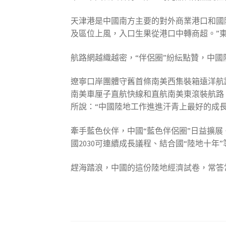
天津港是中國南方主要的對外商業港口和國
及區位上風，入口生果從港口中轉商超。”
航路網越織越密，“伴侶圈”紛紜點贊，中
遼寧口岸團體守舊首條南美西集裝箱遠洋航
南美車厘子直航快線和直航南美東滾裝航路
所說：“中國陸地工作進進汗青上最好的成長
牽手藍色伙伴，中國“藍色伴侶圈”日益擴
國2030可連續成長議程、結合國“陸地十
趕海踏浪，中國的這份陸地經濟試卷，常答常