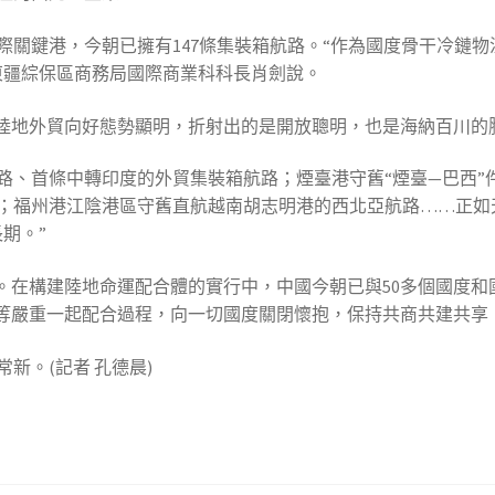
際關鍵港，今朝已擁有147條集裝箱航路。“作為國度骨干冷鏈
東疆綜保區商務局國際商業科科長肖劍說。
國陸地外貿向好態勢顯明，折射出的是開放聰明，也是海納百川的
路、首條中轉印度的外貿集裝箱航路；煙臺港守舊“煙臺—巴西”
；福州港江陰港區守舊直航越南胡志明港的西北亞航路……正如
期。”
展。在構建陸地命運配合體的實行中，中國今朝已與50多個國度
年”等嚴重一起配合過程，向一切國度關閉懷抱，保持共商共建共
新。(記者 孔德晨)