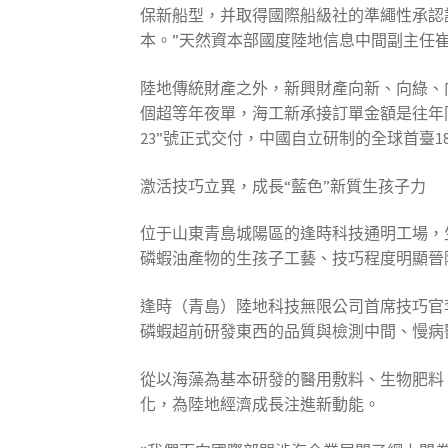
保新船型，并取得國際船級社的準繩性承認
本。”天然資本部國度陸地信息中間副主任
陸地傳統財產之外，新興財產向新、向綠、
個超等年夜單，海工新承接訂單金額是往年
23”號正式交付，中國自立研制的全球首臺
激活技巧立異，成長“藍色”新質生孩子力
位于山東青島城陽區的逢時科技通明工場，
磷蝦油產物的生孩子工藝、技巧程度明顯晉
逢時（青島）陸地科技無限公司首席技巧官
磷蝦超前研發東西的品質與檢測中間、慢病
從以海藻為基本研發的醫用敷料、生物肥料
化，為陸地經濟成長注進新動能。