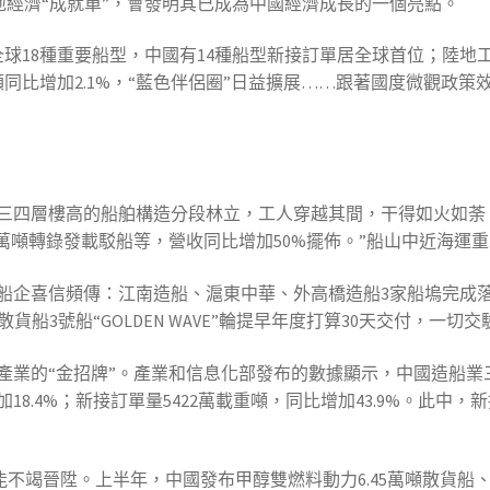
地經濟“成就單”，會發明其已成為中國經濟成長的一個亮點。
%;全球18種重要船型，中國有14種船型新接訂單居全球首位；
同比增加2.1%，“藍色伴侶圈”日益擴展……跟著國度微觀政
三四層樓高的船舶構造分段林立，工人穿越其間，干得如火如荼。
以及2萬噸轉錄發載駁船等，營收同比增加50%擺佈。”船山中近海
船企喜信頻傳：江南造船、滬東中華、外高橋造船3家船塢完成落成
散貨船3號船“GOLDEN WAVE”輪提早年度打算30天交付，一
產業的“金招牌”。產業和信息化部發布的數據顯示，中國造船業
18.4%；新接訂單量5422萬載重噸，同比增加43.9%。此中
n才能不竭晉陞。上半年，中國發布甲醇雙燃料動力6.45萬噸散