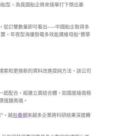
的船型，為我國船企將來接單打下傑出基
，從訂雙數量即可看出——中國船企取得多
裝置，年夜型海優勢電多效能運維母船“豐華
摸索和更換新的資料改進提純方法，該公司
一起配合，組建立異結合體，如國度級南極
價值鏈高端。
”，越
包養網
來越多企業將科研結果深度轉