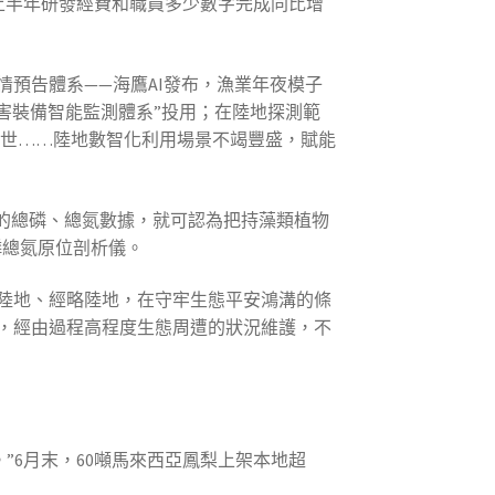
業上半年研發經費和職員多少數字完成同比增
預告體系——海鷹AI發布，漁業年夜模子
要害裝備智能監測體系”投用；在陸地探測範
”問世……陸地數智化利用場景不竭豐盛，賦能
的總磷、總氮數據，就可認為把持藻類植物
磷總氮原位剖析儀。
陸地、經略陸地，在守牢生態平安鴻溝的條
，經由過程高程度生態周遭的狀況維護，不
。”6月末，60噸馬來西亞鳳梨上架本地超