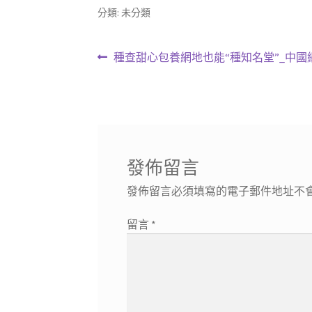
分類: 未分類
文
上
種查甜心包養網地也能“種知名堂”_中國
一
章
篇
導
文
章:
覽
發佈留言
發佈留言必須填寫的電子郵件地址不
留言
*