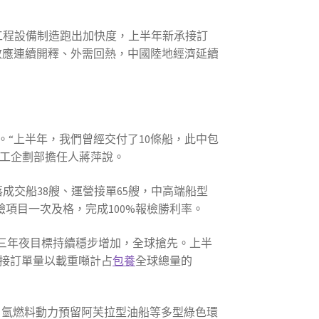
陸地工程設備制造跑出加快度，上半年新承接訂
策效應連續開釋、外需回熱，中國陸地經濟延續
“上半年，我們曾經交付了10條船，此中包
運重工企劃部擔任人蔣萍說。
交船38艘、運營接單65艘，中高端船型
切交驗項目一次及格，完成100%報檢勝利率。
三年夜目標持續穩步增加，全球搶先。上半
，新接訂單量以載重噸計占
包養
全球總量的
貨船、氫燃料動力預留阿芙拉型油船等多型綠色環