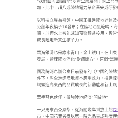
“我們面向國際部門涉海企業展開了網上問卷
加，此中，超八成陸地電力業企業完成研發
以科技立異為引領，中國正推進陸地迷信及
范蠡年夜模子1.0發布；在陸地油氣範疇，
疇，斗極水上智能感知預警體系投用，數智化
成長陸地新質生孩子力。
碧海銀灘也是綠水青山、金山銀山。在山東
發展、管理陸地淨化“對癥開方”。這個“黑
國務院消息辦公室日前發布的《中國的陸地
件下，周全進步陸地資本應用效力，推進陸
竭塑造高東西的品質成長的新動能和新上風
牽手藍色伙伴，做強陸地經濟“開放地”
一只馬來西亞鳳梨，從海關隘岸到放上超
包
市，中國花費者得以第一時光品嘗成熟度極