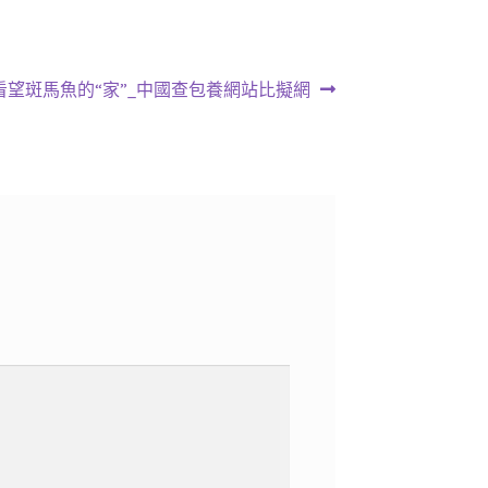
下
看望斑馬魚的“家”_中國查包養網站比擬網
一
篇
文
: