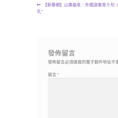
文
上
【新華網】山東曲阜：外國游客背５句《
一
孔”
章
篇
導
文
章:
覽
發佈留言
發佈留言必須填寫的電子郵件地址不
留言
*