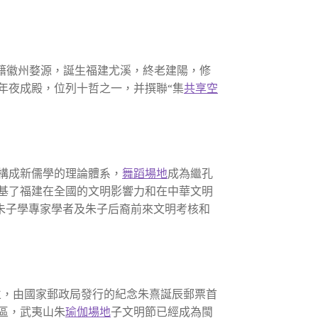
朱熹本籍徽州婺源，誕生福建尤溪，終老建陽，修
廟年夜成殿，位列十哲之一，并撰聯“集
共享空
構成新儒學的理論體系，
舞蹈場地
成為繼孔
基了福建在全國的文明影響力和在中華文明
朱子學專家學者及朱子后裔前來文明考核和
立，由國家郵政局發行的紀念朱熹誕辰郵票首
區，武夷山朱
瑜伽場地
子文明節已經成為閩