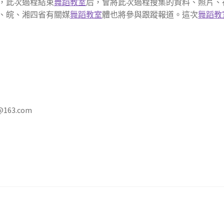
，此次過程結束
舞蹈教室
后，會將此次過程搜集的資料、照片、
、皖、湘四省有關媒
舞蹈教室
體也將參與跟蹤報道。這次
舞蹈教
163.com