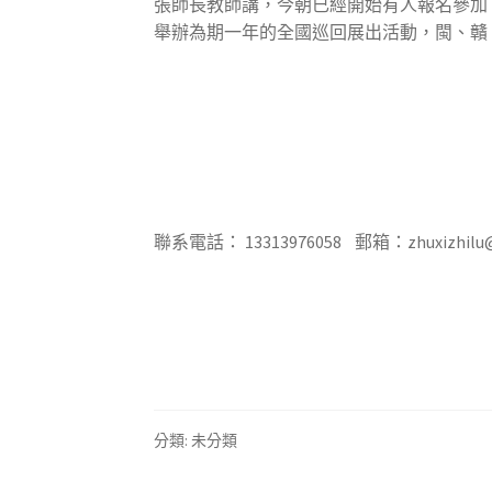
張師長教師講，今朝已經開始有人報名參加
舉辦為期一年的全國巡回展出活動，閩、贛
聯系電話： 13313976058 郵箱：zhuxizhilu@
分類: 未分類