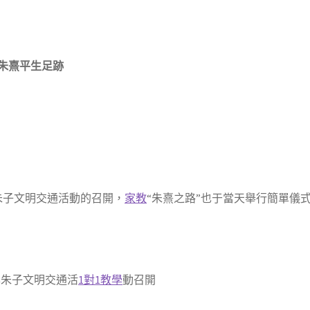
朱熹平生足跡
朱子文明交通活動的召開，
家教
“朱熹之路”也于當天舉行簡單儀
子文明交通活
1對1教學
動召開