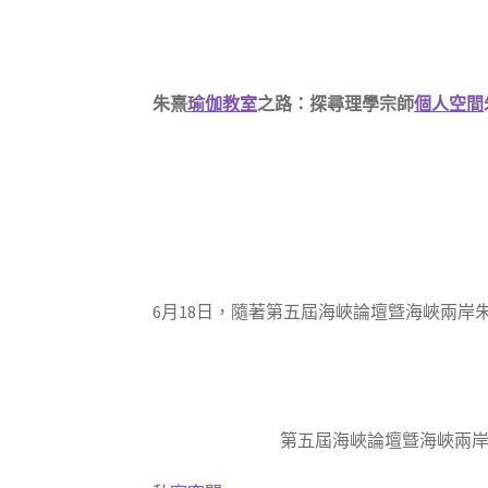
朱熹
瑜伽教室
之路：探尋理學宗師
個人空間
6月18日，隨著第五屆海峽論壇曁海峽兩岸
第五屆海峽論壇曁海峽兩岸朱