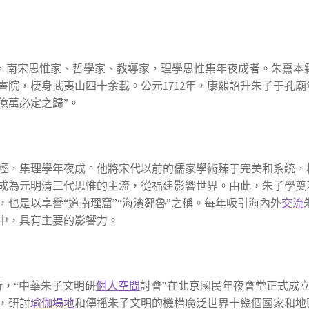
9)史稱“朱子”，南宋思惟家、哲學家、教導家，理學思惟集年夜成者。
書院，棲身武夷山四十余載。公元1712年，康熙詔升朱子于孔
億萬必定之歸”。
經，集理學年夜成。他將宋代以前的儒家學術臻于完美和系統，
成為元明清三代思惟的主流，從福建影響世界。由此，朱子學奠
也是以享譽“道南理窟”“海濱鄒魯”之稱。每年吸引海內外
交流
中，具有主要的影響力。
舉行，“中華朱子文明研
個人空間
討會”在北京國民年夜會堂正式成
，研討
瑜伽場地
和傳播朱子文明的機構廣泛世界十幾個國家和地