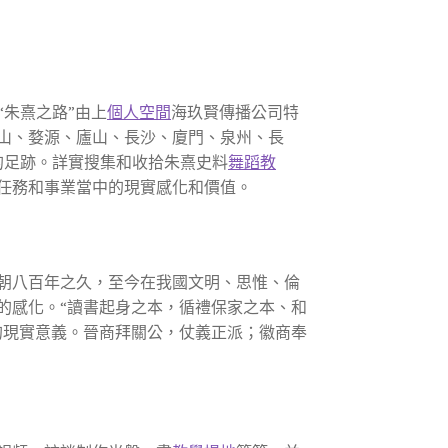
“朱熹之路”由上
個人空間
海玖賢傳播公司特
黃山、婺源、廬山、長沙、廈門、泉州、長
的足跡。詳實搜集和收拾朱熹史料
舞蹈教
任務和事業當中的現實感化和價值。
朝八百年之久，至今在我國文明、思惟、倫
的感化。“讀書起身之本，循禮保家之本、和
的現實意義。晉商拜關公，仗義正派；徽商奉