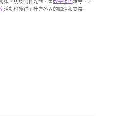
視頻、訪談制作光盤、書
教學場地
籍等，并
室
活動也獲得了社會各界的關注和支撐！