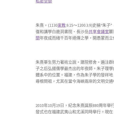
私密空間
朱熹，(1130
家教
.9.15～1200.3.
復和講學白鹿洞書院、長沙岳
共享會議室
麓
間
年夜成而緒千百年絕傳之學，開愚蒙而立
朱熹畢生努力著術立說，建院修舍，遍注群
子之后弘揚儒學最杰出的年夜師。朱子理學
體系中的位置。福建，作為朱子學的發祥地，
尋根問祖，尤其在當今海峽兩岸的文明交通
2010年10月19日，紀念朱熹誕辰880周年
發式也在福建武夷山和尤溪同時舉行。現在