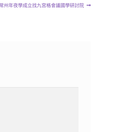
下
常州年夜學成立找九宮格會議國學研討院
一
篇
文
章: