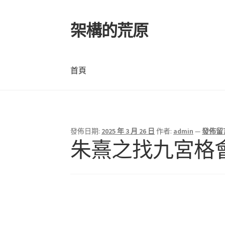
架構的荒原
跳
跳
至
至
導
主
覽
要
首頁
列
內
容
首頁
發佈日期:
2025 年 3 月 26 日
作者:
admin
—
發佈留
朱熹之找九宮格