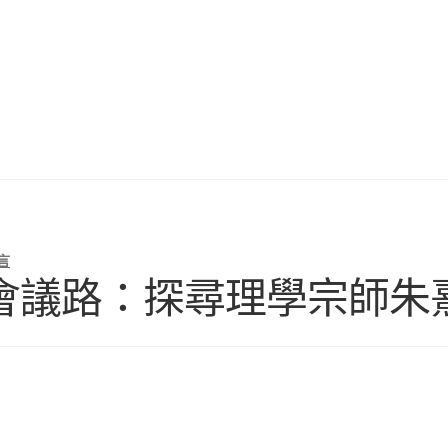
言
會議路：探尋理學宗師朱