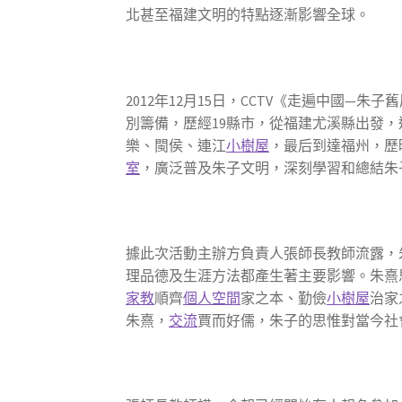
北甚至福建文明的特點逐漸影響全球。
2012年12月15日，CCTV《走遍中國—朱
別籌備，歷經19縣市，從福建尤溪縣出發
樂、閩侯、連江
小樹屋
，最后到達福州，歷
室
，廣泛普及朱子文明，深刻學習和總結朱
據此次活動主辦方負責人張師長教師流露，
理品德及生涯方法都產生著主要影響。朱熹
家教
順齊
個人空間
家之本、勤儉
小樹屋
治家
朱熹，
交流
賈而好儒，朱子的思惟對當今社