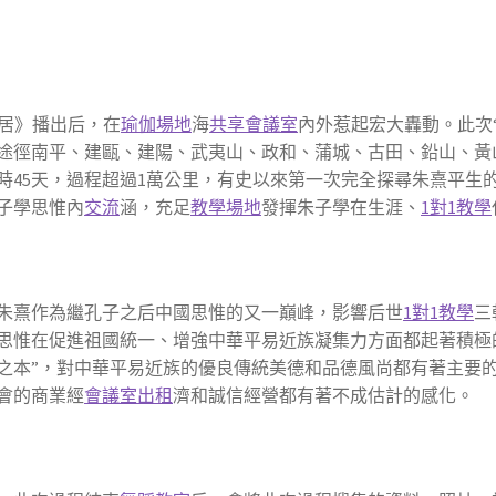
子舊居》播出后，在
瑜伽場地
海
共享會議室
內外惹起宏大轟動。此次
，途徑南平、建甌、建陽、武夷山、政和、蒲城、古田、鉛山、
時45天，過程超過1萬公里，有史以來第一次完全探尋朱熹平生
子學思惟內
交流
涵，充足
教學場地
發揮朱子學在生涯、
1對1教學
朱熹作為繼孔子之后中國思惟的又一巔峰，影響后世
1對1教學
三
思惟在促進祖國統一、增強中華平易近族凝集力方面都起著積極
之本”，對中華平易近族的優良傳統美德和品德風尚都有著主要
會的商業經
會議室出租
濟和誠信經營都有著不成估計的感化。