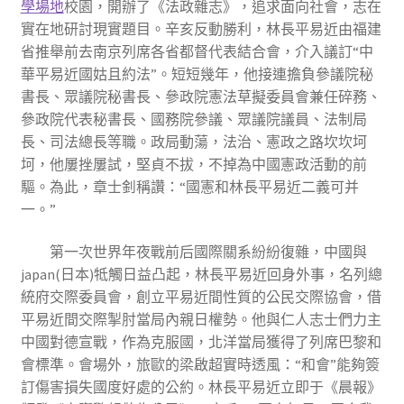
學場地
校園，開辦了《法政雜志》，追求面向社會，志在
實在地研討現實題目。辛亥反動勝利，林長平易近由福建
省推舉前去南京列席各省都督代表結合會，介入議訂“中
華平易近國姑且約法”。短短幾年，他接連擔負參議院秘
書長、眾議院秘書長、參政院憲法草擬委員會兼任碎務、
參政院代表秘書長、國務院參議、眾議院議員、法制局
長、司法總長等職。政局動蕩，法治、憲政之路坎坎坷
坷，他屢挫屢試，堅貞不拔，不掉為中國憲政活動的前
驅。為此，章士釗稱讚：“國憲和林長平易近二義可并
一。”
第一次世界年夜戰前后國際關系紛紛復雜，中國與
japan(日本)牴觸日益凸起，林長平易近回身外事，名列總
統府交際委員會，創立平易近間性質的公民交際協會，借
平易近間交際掣肘當局內親日權勢。他與仁人志士們力主
中國對德宣戰，作為克服國，北洋當局獲得了列席巴黎和
會標準。會場外，旅歐的梁啟超實時透風：“和會”能夠簽
訂傷害損失國度好處的公約。林長平易近立即于《晨報》