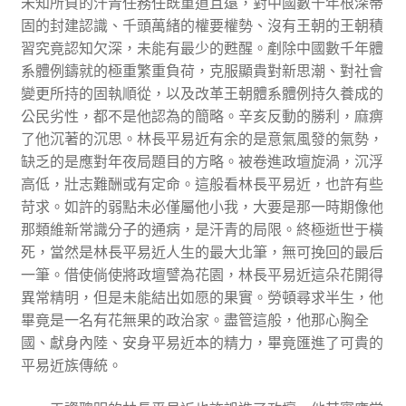
未知所負的汗青任務任既重道且遠，對中國數千年根深蒂
固的封建認識、千頭萬緒的權要權勢、沒有王朝的王朝積
習究竟認知欠深，未能有最少的甦醒。剷除中國數千年體
系體例鑄就的極重繁重負荷，克服顯貴對新思潮、對社會
變更所持的固執順從，以及改革王朝體系體例持久養成的
公民劣性，都不是他認為的簡略。辛亥反動的勝利，麻痹
了他沉著的沉思。林長平易近有余的是意氣風發的氣勢，
缺乏的是應對年夜局題目的方略。被卷進政壇旋渦，沉浮
高低，壯志難酬或有定命。這般看林長平易近，也許有些
苛求。如許的弱點未必僅屬他小我，大要是那一時期像他
那類維新常識分子的通病，是汗青的局限。終極逝世于橫
死，當然是林長平易近人生的最大北筆，無可挽回的最后
一筆。借使倘使將政壇譬為花園，林長平易近這朵花開得
異常精明，但是未能結出如愿的果實。勞頓尋求半生，他
畢竟是一名有花無果的政治家。盡管這般，他那心胸全
國、獻身內陸、安身平易近本的精力，畢竟匯進了可貴的
平易近族傳統。