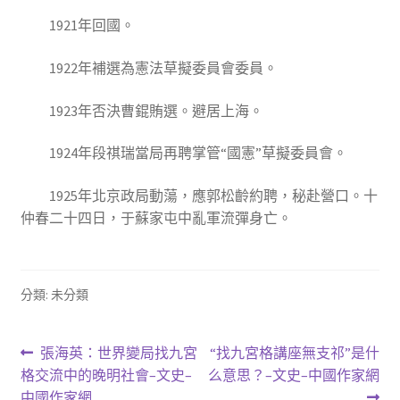
1921年回國。
1922年補選為憲法草擬委員會委員。
1923年否決曹錕賄選。避居上海。
1924年段祺瑞當局再聘掌管“國憲”草擬委員會。
1925年北京政局動蕩，應郭松齡約聘，秘赴營口。十
仲春二十四日，于蘇家屯中亂軍流彈身亡。
分類: 未分類
文
上
下
張海英：世界變局找九宮
“找九宮格講座無支祁”是什
一
一
格交流中的晚明社會–文史–
么意思？–文史–中國作家網
章
篇
篇
中國作家網