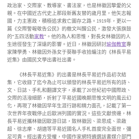
政治家、交際家、教導家、書法家，也是林徽因摯愛的父
親。在中國近古代史上那段新舊友替的歲月里，他矢志報
國，力主憲政，積極追求救亡圖存之路。1919年，更以一
篇《交際警報敬告公民》的檄文叫醒公民，激發大張旗鼓
的“五四活動
家教
”。他的為人和思惟，對長女林徽因的人
生途徑發生了深遠的影響。近日，林徽因研討
瑜伽教室
專
家陳學勇、林徽因外孫女于葵聯手收拾編注的《林長平易
近集》由國民文學出書社出書。
《林長平易近集》的出書是林長平易近作品初次結
集，它收錄了迄今為止可以頒發的林長平易近所有的詩、
文、日誌、手札和翻譯文字，承載了20世紀初中國際政、
交際的活潑細節，折射了平易近國晚期思惟文明的風云幻
化，再現了林徽因早年生涯行跡和精力面孔，記載了第一
次世界年夜戰停止后歐洲列國的實況。這些文獻傍邊，林
長平易近攜林徽因歐游日誌，致林徽因、梁思成、梁啟
超、徐志摩、胡適等平易近國名人手札首度完全面世，彌
足可貴。經出書方受權，中國作家網特遴選該書媒介部門