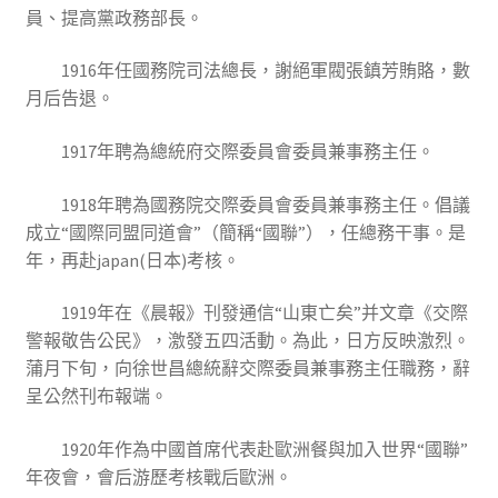
員、提高黨政務部長。
1916年任國務院司法總長，謝絕軍閥張鎮芳賄賂，數
月后告退。
1917年聘為總統府交際委員會委員兼事務主任。
1918年聘為國務院交際委員會委員兼事務主任。倡議
成立“國際同盟同道會”（簡稱“國聯”），任總務干事。是
年，再赴japan(日本)考核。
1919年在《晨報》刊發通信“山東亡矣”并文章《交際
警報敬告公民》，激發五四活動。為此，日方反映激烈。
蒲月下旬，向徐世昌總統辭交際委員兼事務主任職務，辭
呈公然刊布報端。
1920年作為中國首席代表赴歐洲餐與加入世界“國聯”
年夜會，會后游歷考核戰后歐洲。