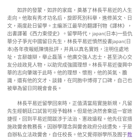
如許的發蒙，如許的家庭，奠基了林長平易近的人生
走向。他取有秀才功名后，旋即死別科舉，進修英文、日
文，兩度赴日留學。主編浙江最早的翻譯刊物《譯林》，
出書譯著《西力東侵史》。留學時代，japan(日本)一些仇
華分子爭光中國留日先生，林長平易近憤然投書japan(日
本)各年夜報紙陳情批評，并具以真名實姓，注明住處地
址，言辭雄辯，舉止磊落。他廣交強人志士，甚至決心交
友分歧政見人物，以助完成強國理想。林長平易近復興中
華的志向肇端于此時。他的理想、懷抱，他的英氣、膽
識，還有他的文才、談鋒，在同胞中博得了口碑，自己也
被舉為留日同親會會長。
林長平易近留學回來時，正值清當局實施新規，凡留
先生經朝廷口試皆可授予翰林。但是他決然舍棄這一宦途
捷徑，回到平易近間跋涉于法治、憲政遠程。他先任官措
施政黌舍教務長，因辦學理念與黌舍政府分歧遭免，于是
自辦私立法政黌舍，自任校長。他又覺得辦學所及囿于
教