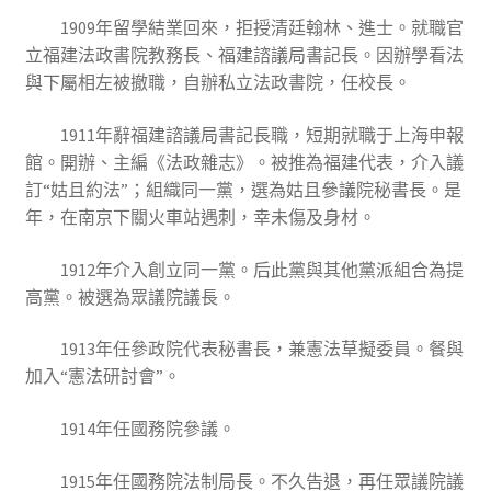
1909年留學結業回來，拒授清廷翰林、進士。就職官
立福建法政書院教務長、福建諮議局書記長。因辦學看法
與下屬相左被撤職，自辦私立法政書院，任校長。
1911年辭福建諮議局書記長職，短期就職于上海申報
館。開辦、主編《法政雜志》。被推為福建代表，介入議
訂“姑且約法”；組織同一黨，選為姑且參議院秘書長。是
年，在南京下關火車站遇刺，幸未傷及身材。
1912年介入創立同一黨。后此黨與其他黨派組合為提
高黨。被選為眾議院議長。
1913年任參政院代表秘書長，兼憲法草擬委員。餐與
加入“憲法研討會”。
1914年任國務院參議。
1915年任國務院法制局長。不久告退，再任眾議院議