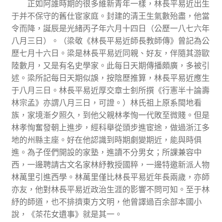
正如阿誰時期的很多維新青年一樣，林長平易近出生
于并不保守的舊仕宦家庭。封建的清王生氣數殆盡，他當
令而降，誕辰是光緒丙子年六月十四日（公歷一八七六年
八月三日）。（梁敬《林長平易近師長教師傳》曾記為公
歷七月十六日。梁是林長平易近同親、好友，伴隨其游歐
陸數月，又是有名史學家。此每日天期傳播頗廣，多被引
述。梁所記每日天期似誤，按陰歷推算，林長平易近應生
于八月三日。林長平易近厚交章士釗所撰《行憲半十論壽
林宗孟》亦謂八月三日，可證。）林氏祖上原系閩地看
族，家境漸夕照久，到他父親林孝恂一代敗至微賤。但是
林孝恂奮發朝上進步，經科舉從頭步進宦途，做過浙江多
地的州縣主座。好在他認識到時期劇變期近，能與時俱
進。為子侄們開設的家塾，進讀不分男女；所課兼容中
西，一邊聘請古文名家林紓教授國粹，一邊特邀新派人物
林萬里引進西學。林萬里僅比林長平易近年長兩歲，亦師
亦友，他對林長平易近政治生涯的影響不問可知。至于林
紓的師道，也不排擠東方文明，他曾譯過百余部本國小
說，《茶花女遺事》就是其一。