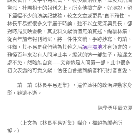
黨派、社團相干的報刊之上。所幸他擅言辭、好演說，留
下篇幅不少的演講記載稿，較之文章或更具“直不雅性”。
林長平易近很多文字屬于時論，雖不以立意深奧見長，卻
對時局反映靈敏，其史料文獻價值無須贅述。編纂林集，
從百年前老報刊鉤沉，將一件件文稿、手跡抄寫、句讀、
注釋，其不易是我們勉為其難之后
講座場地
才有領會的。
難怪百年來沒有人問津此事。編就的這一部集子，疏漏之
處不免，然略能自寬——究竟這是人間第一部。此中很多
初次表露的可貴文獻，信任自會遭到讀者和研討者喜愛。
讀一讀《林長平易近集》，這位遠往的政治運動家身
影，雖遠不逝。
陳學勇甲辰立夏
（上文為《林長平易近集》媒介，標題為編者所
擬。）