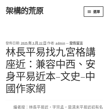
架構的荒原
跳
跳
選單
至
至
導
主
首頁
覽
要
列
內
容
發佈日期:
2025 年 3 月 22 日
作者:
admin
—
發佈留言
林長平易找九宮格講
座近：兼容中西、安
身平易近本–文史–中
國作家網
編者按：林長平易近，字宗孟，是清末平易近初有名