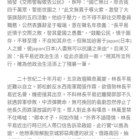
頒發《交際警報敬告公民》，疾呼：“國亡無日，愿合我
四千萬眾，誓逝世圖之！”此文無異于導火索，激發了大
張旗鼓的五四活動。他迫于壓力，也不得不辭往交際委員
職務，公然表露辭呈于報端，意在聲名年夜義：“長平易
近憤于交際之敗，發其愛國之愚蠢”，“鼓勵公民，憤于圖
存，不移至理，不自知其非也。但無加迫害于japan(日本)
人之據，彼japan(日本)人盡無可以抗議之來由”。后來又
說：“長平易近政治生活，從此亦面目一新。”視其所言所
行，確為他政治生活添上了殘暴一筆。
二十世紀二十年月初，北京政壇瞬息萬變，林長平易
近難以自立。郭松齡反水西南軍閥張作霖，欲借勢林長平
易近名譽，機密接其出京。不料林長平易近離開郭部不久
就遇郭軍慘敗，中流彈斃命，無可挽回的喜劇忽然停止了
他長久而跌蕩放誕的平生。眾人對此多有嘆息。林萬里禁
不住唏噓：“卿本才子，何如作賊。”外界不諳隱情，林長
平易近出行時已托人帶口信告訴梁啟超，此行實“以進為
退”。他想乘隙解脫京城邪惡周遭的狀況，借路南回，抽