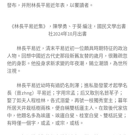
發布，并附林長平易近年表，以饗讀者。
《林長平易近集》，陳學勇、于葵 編注，國民文學出書
社2024年10月出書
林長平易近，清末平易近初一位頗具時期特征的政治
人物。回想中國近古代史那段新舊友替的歲月，很難疏忽
他的身影。他投身求新求變的年夜潮，鵠立潮頭，為世所
注視。
林長平易近幼時有過奶名則澤；進私塾發蒙才起學名
長（音zhng）平易近；字用宗孟；后又取別名苣苳子；
娶了如夫人程桂林，各式溺愛，再號一枝獨秀室主；暮年
所居天井栽栝樹兩株，便自稱雙栝廬主人。在致後代家信
中，他題名多為竢廬、竢廬白叟、桂室白叟、雙栝託叟；
有時僅一個字，或孟，或宗，或栝。