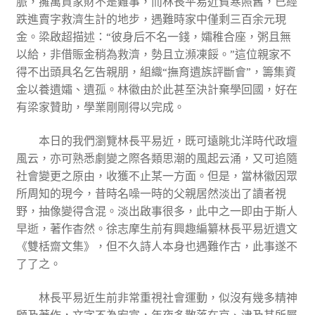
脈，擁萬貫家財不是難事，而林長平易近貧寒照舊，已經
跌進賣字救濟生計的地步，遇難時家中僅剩三百余元現
金。梁啟超描述：“彼身后不名一錢，孀稚合座，粥且無
以給，非借賑金稍為救濟，勢且立瀕凍餒。”這位親家不
得不出頭具名乞告親朋，組織“撫育遺族評斷會”，籌集資
金以養遺孀、遺孤。林徽由於此甚至決計棄學回國，好在
有梁家贊助，學業剛剛得以完成。
本日的我們瀏覽林長平易近，既可遠眺北洋時代政壇
風云，亦可熟悉劇變之際各類思潮的風起云涌，又可追隨
社會變更之原由，收獲不止某一方面。但是，當林徽因眾
所周知的現今，昔時名噪一時的父親居然淡出了讀者視
野，抽像變得含混。淡出啟事很多，此中之一即由于斯人
早逝，著作杳然。徐志摩生前有興趣編纂林長平易近遺文
《雙栝齋文集》，但不久詩人本身也遇難作古，此事遂不
了了之。
林長平易近生前非常重視社會運動，似沒有幾多精神
顧及著作，文字不為宏富，年夜多散落在京、津及其所屬