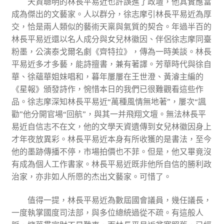
天資聰明的林長平易近也許誤進了政壇，他其實應當
成為傑出的文藝家。人以群分，徐志摩引林長平易近為厚
交，恰是兩人類似的藝術天稟與氣質的契合。年過半百的
林長平易近還以名人成分與女兒林徽因、伴侶徐志摩同臺
粉墨，公演泰戈爾名劇《齊特拉》，傳為一時美談。林長
平易近多才多藝，能詩擅書，兼有著譯。芳華時代與徐自
華、徐蘊華姐妹唱和，暮年屢屢在王世澄、黃濬主編的
《星報》頒發詩作，惋惜本日的我們已很難觀看這些作
品。徐志摩深知林長平易近“萬種風情無地著”，屢次“諷
勸”他分開官場“回航”，與其一并飛翔文壇。無法林長平
易近自信志不在文，他的文學天資遺傳到女兒林徽因身上
才年夜放異彩。林長平易近本身有所收獲的是書法，至今
他的墨跡傳播不停，市場拍價也不菲。但是，他又畢竟沒
有成為個人工作書家。林長平易近既非他所自信的勝利政
治家，亦非如人所愿的杰出文藝家。可惜了。
值得一提，林長平易近為數屆國會議員，幾任議長，
一度執掌國度司法部，與多位總統過從不疏。有這般人