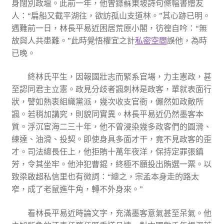
身闊別政壇。此前一年，他曾錄蘇東坡詩句條幅書贈友
人：“扁船又截平湖往，欲訪孤山支道林。”其心跡已明。
遇難前一日，林長平易近困居荒原小閣，彷徨自吟：“無
故與人共患難。”此時覺悟權宜之計
私密空間
誤他，為時
已晚。
終林氏平生，因報國壯志而緊系官場，力主憲政，甚
至認同君主立憲。政見分歧者諷刺林是政客，單就表面行
狀，譬如熱衷組織黨派，幾次收支官衙，儼然如政敵所
諷。若稍加講究，則貌同實異。林長平易近仍然墨客本
質。浮沉宦海二三十年，他不曾浸染幾多政客們的圓滑、
練達、油滑、投契。即使身具多面才干，竟不見政客的歪
才。司法總長任上，他拒賄十萬年夜洋，保持定罪張鎮
芳，令其坐牢。他沖犯曹錕，終極不願投出賄選一票。以
致梁啟超私信里也有微詞：“總之，宗孟本身走的路太
窄，成了老鼠進牛角，轉不外身來。”
看林長平易近時論文字，充滿墨客意氣甚至呆氣。他