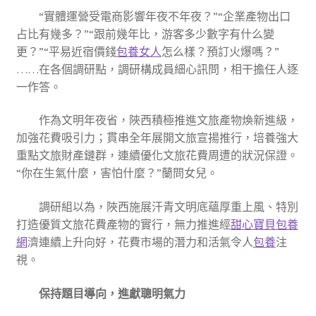
“實體運營受電商影響年夜不年夜？”“企業產物出口
占比有幾多？”“跟前幾年比，游客多少數字有什么變
更？”“平易近宿價錢
包養女人
怎么樣？預訂火爆嗎？”
……在各個調研點，調研構成員細心訊問，相干擔任人逐
一作答。
作為文明年夜省，陜西積極推進文旅產物煥新進級，
加強花費吸引力；貫串全年展開文旅宣揚推行，培養強大
重點文旅財產鏈群，連續優化文旅花費周遭的狀況保證。
“你在生氣什麼，害怕什麼？”蘭問女兒。
調研組以為，陜西施展汗青文明底蘊厚重上風、特別
打造優質文旅花費產物的實行，無力推進經
甜心寶貝包養
網
濟連續上升向好，花費市場的潛力和活氣令人
包養
注
視。
保持題目導向，進獻聰明氣力