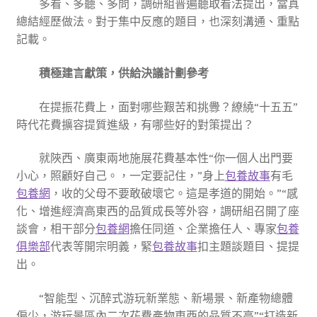
多看、多聽、多問，調研組普遍聽取看法提出，當真
總結經歷做法。對于集中反應的題目，也深刻溝通、重點
記載。
積極建言獻策，供給決議計劃參考
在提振花費上，面對哪些艱苦和挑釁？繚繞“十五五”
時代花費擴容提質進級，有哪些好的對策提出？
就陜西、廣東兩地施展花費基本性“你一個人出門要
小心，照顧好自己。，一定要記住，”身上
包養故事
有毛
包養網
，收的父母不要敢破壞它。這是孝道的開始。”“感
化、增進經濟高東西的品質成長等外容，調研組召開了座
談會，相干部分
包養網
擔任同道、企業擔任人、專家
包養
俱樂部
代表等開宗明義，緊
包養故事
扣主題談題目、提提
出。
“智能型、沉醉式游玩新業態、新場景、新產物總體
偏少，游玩景區內二次花費產物東西的品質不高”“打造新