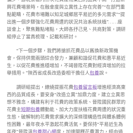
興花費場景時，在融會度與立異性上存在完善”“在部門重
點範疇，花費市場難以知足城鄉居平易近的多元需求”“提
出進一個步驟強化花費周遭的狀況共治系統扶植”……座
談會上，聚焦難點堵點，大師各抒己見、共商對策，調研
組停止了當真梳理、記載和研討。
“下一個步驟，我們將搶抓花費品以舊換新政策機
會，保持供需兩頭綜合發力，兼顧和諧促花費和惠平易近
生，以促花費推進穩增加，不竭晉陞花費對經濟增加的拉
舉措用。”陜西省成長改造委相干擔任人
包養
說。
調研組提出，繚繞提振花費
包養留言板
增進經濟高東
西的品質成長，要安身“改造立異”加鼎力度，建立立異思
想不雅念，構建有利于花費的政策系統、晉陞國民群眾的
花費主
短期包養
體動能、加大力度扶植花費周遭的狀況重
生態，破解制約花費需求擴大的深條理構造性與體系體例
性困難，最年夜水平激起花費活氣。要保持“平易近生為
年夜”晉陞溫
包養甜心網
度，加速開釋花費潛力，經由過