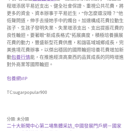
程增添居平易近支出、健全社會保證、重視公共花費，將
更多的資金、資本辦事于平易近生，“你怎麼還沒睡？”他
低聲問道，伸手去接她手中的燭台。加速構成花費拉動生
孩子、生孩子發明失業、失業增添支出、支出提振花費的
良性輪迴。要著眼“新成長格式”拓展廣度，積極培養擴展
花費的動力，豐盛新型花費供應，和諧區域城鄉成長，完
美進境花費辦事，以傑出穩固的國際輪迴培養花費增加新
動
包養行情
能，在推進經濟高東西的品質成長的同時增進
對外商業等國際輪迴。
包養網VIP
TC:sugarpopular900
分類: 未分類
文
上
二十大新聞中心第二場集體采訪_中國發展門戶網－國家