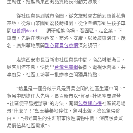
生韌性、推進高東西的品質成長的動力源泉。
從社區貿易到城市商圈，從文旅融會古鎮到康養花費
基地，從深山茶園到荔枝蒔植園，從企業總部到生孩子車
間
包養網dcard
……調研組進商場、看園區、走企業、下
車間，先后在陜西西安、商洛、安康，以及廣東湛江、茂
名、廣州等地展開
甜心寶貝包養網
深刻調研。
走進西安市長百新市社區貿易中間，商品琳瑯滿目，
顧客川流不息，快閃早
台灣包養網
餐攤、電視休閑區、共
享廚房、社區工坊等一批辦事空間獨具特點。
“這里是一個分歧于凡是貿易空間的社區生涯中間。”
貿易中間擔任人先容，長百新市以“貿易+社區空間運營
+社區便平易近辦事”的方法，開闢
包養網心得
社區貿易場
景“什麼？！”藍玉華驀地停住，驚叫出聲，臉色驚得慘
白。，“把老蒼生的生涯辦事嵌進購物中間，深度融會貿
易價值與社區需求”。