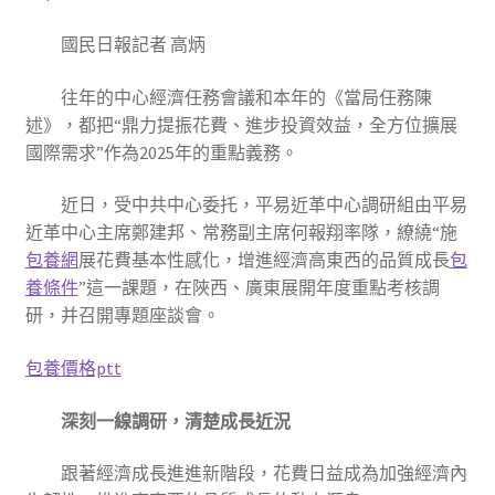
國民日報記者 高炳
往年的中心經濟任務會議和本年的《當局任務陳
述》，都把“鼎力提振花費、進步投資效益，全方位擴展
國際需求”作為2025年的重點義務。
近日，受中共中心委托，平易近革中心調研組由平易
近革中心主席鄭建邦、常務副主席何報翔率隊，繚繞“施
包養網
展花費基本性感化，增進經濟高東西的品質成長
包
養條件
”這一課題，在陜西、廣東展開年度重點考核調
研，并召開專題座談會。
包養價格ptt
深刻一線調研，清楚成長近況
跟著經濟成長進進新階段，花費日益成為加強經濟內