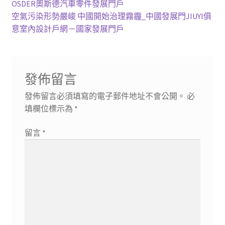
一
OSDER奧斯德汽車零件發展門戶
章
篇
下
空氣污染形勢嚴峻 中國開始治理霧霾_中國發展門JIUYI俱
導
文
一
意室內設計戶網－國家發展門戶
章:
篇
覽
文
章:
發佈留言
發佈留言必須填寫的電子郵件地址不會公開。
必
填欄位標示為
*
留言
*