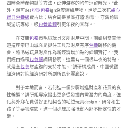
四時全時產物鏈等方法，延伸游客的均勻逗留時光。“此
外，還可des
短期包養
ign深度體驗產物，進步二次花
甜心
寶貝包養網
費占比；結合周邊景區打造‘聯票’，守舊跨區
域游玩專線，吸
包養軟體
引更年夜的客群。”
在安康
包養
市毛絨玩具文創財產中間，調研組當真清
楚這座秦巴山城充足捉住工具部財產有序
包養
轉移的機
會，將毛絨玩具財產作為新經濟增加點的詳細實行。“我
們經由過程
包養網
調研發明，這里有一個很年夜的特點，
就是全
包養
財產鏈的支持才能。”調研構成員、中國微觀
經濟研討院經濟研討所副所長郭麗巖說。
對于本地而言，若何進一個步驟增進財產和花費的良
性輪迴？調研組專家提出更多從發掘內需潛力的角度，強
化與外鄉花費偏好更相契合的毛絨玩具design、研發和生
孩子等要害環節，進一個步驟加強抵御內部不斷定性的才
能。