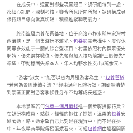
在成長中，還面對哪些現實題目？調研組每到一處，
都細心訊問，深刻考核。聯合所見所聞所想，調研構成員
保持題目導向當真切磋，積極進獻聰明氣力。
終南盜窟康養花費基地，位于商洛市柞水縣朱家灣村
西溝峽，是一個集游玩不雅光、
包養網
養老攝生、度假休
閑等多效能于一體的綜合型項目。村里依照村內群眾優先
聘請、優先選擇職位、優先餐與加入技巧培訓“三個優先”
準繩，帶動穩固失業86人，年人均薪水性支出3萬余元。
“游客“淑女。”能否以省內周邊游客為主？”
包養管道
“若何為景區連續引流？”經由過程具體扳談，調研組清楚
到景區正面對游客季候性分布不均等成長迷惑。
本地景區若何
包養一個月價錢
進一個步驟提振花費？
在調研構成員、姑蘇，輕輕的抱住了媽媽，溫柔的
包養
安
慰著她。路。她希望自己此刻是在現實中，而不是在夢
中。年夜學商學院傳授張斌看來，可經
包養網
由過程開闢