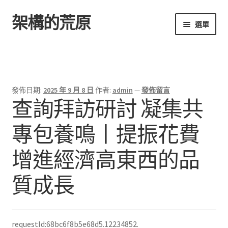
架構的荒原
跳
跳
選單
至
至
導
主
首頁
覽
要
列
內
容
發佈日期:
2025 年 9 月 8 日
作者:
admin
—
發佈留言
查詢拜訪研討 凝集共
專包養鳴丨提振花費
增進經濟高東西的品
質成長
requestId:68bc6f8b5e68d5.12234852.