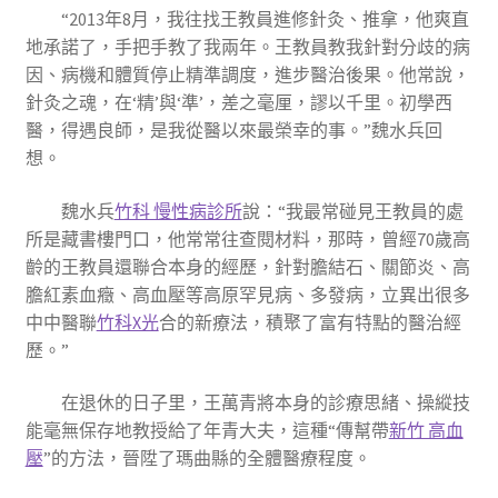
“2013年8月，我往找王教員進修針灸、推拿，他爽直
地承諾了，手把手教了我兩年。王教員教我針對分歧的病
因、病機和體質停止精準調度，進步醫治後果。他常說，
針灸之魂，在‘精’與‘準’，差之毫厘，謬以千里。初學西
醫，得遇良師，是我從醫以來最榮幸的事。”魏水兵回
想。
魏水兵
竹科 慢性病診所
說：“我最常碰見王教員的處
所是藏書樓門口，他常常往查閱材料，那時，曾經70歲高
齡的王教員還聯合本身的經歷，針對膽結石、關節炎、高
膽紅素血癥、高血壓等高原罕見病、多發病，立異出很多
中中醫聯
竹科X光
合的新療法，積聚了富有特點的醫治經
歷。”
在退休的日子里，王萬青將本身的診療思緒、操縱技
能毫無保存地教授給了年青大夫，這種“傳幫帶
新竹 高血
壓
”的方法，晉陞了瑪曲縣的全體醫療程度。