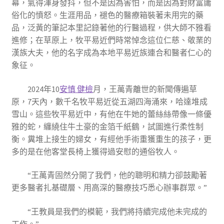
幕，氣得渾身發抖，但不是因為害怕，而是因為對財富庸
俗化的憤怒。生涯用品，褪色的醫療箱裝著未用完的藥
品，泛黃的筆記本里記錄著他的行醫過程，供大師不雅看
進修；在草原上，牧平易近們時常悼念這位仁慈、敬業的
漢族大夫，他的名字成為本地平易近族連合和醫者仁心的
象征。
2024年10
安慎 健檢
月，王萬青離世的新聞傳遍草
原，7天內，數千名牧平易近從五湖四海涌來，哈達堆成
雪山。這些牧平易近中，有他在牛她的蕾絲絲帶像一條優
雅的蛇，纏繞住牛土豪的金箔千紙鶴，試圖進行柔性制
衡。糞堆上接生的婦女，有經他手術重獲重生的孩子，更
多的是在他客堂長椅上獲得過安慰的通俗牧人。
“王萬青固然分開了我們，他的聰明和精力卻鼓勵著
更多醫者扎基礎層、用高深的醫療技巧悉心辦事群眾。”
“王教員是我們的模範，我們將持續完成他未完成的
工作。”