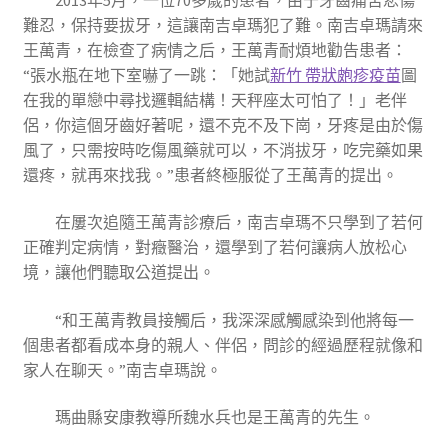
難忍，保持要拔牙，這讓南吉卓瑪犯了難。南吉卓瑪請來
王萬青，在檢查了病情之后，王萬青耐煩地勸告患者：
“張水瓶在地下室嚇了一跳：「她試
新竹 帶狀皰疹疫苗
圖
在我的單戀中尋找邏輯結構！天秤座太可怕了！」老伴
侶，你這個牙齒好著呢，還不克不及下崗，牙疼是由於傷
風了，只需按時吃傷風藥就可以，不消拔牙，吃完藥如果
還疼，就再來找我。”患者終極服從了王萬青的提出。
在屢次追隨王萬青診療后，南吉卓瑪不只學到了若何
正確判定病情，對癥醫治，還學到了若何讓病人放松心
境，讓他們聽取公道提出。
“和王萬青教員接觸后，我深深感觸感染到他將每一
個患者都看成本身的親人、伴侶，問診的經過歷程就像和
家人在聊天。”南吉卓瑪說。
瑪曲縣安康教導所魏水兵也是王萬青的先生。