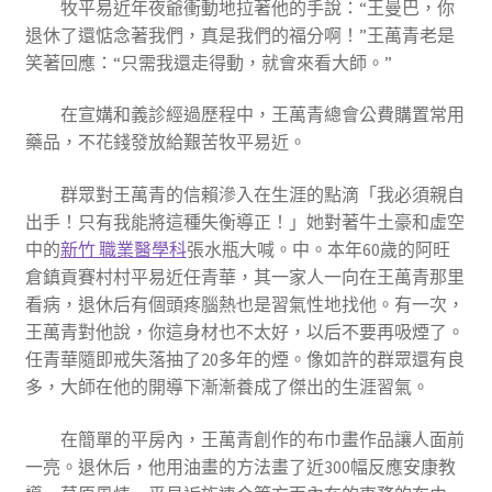
牧平易近年夜爺衝動地拉著他的手說：“王曼巴，你
退休了還惦念著我們，真是我們的福分啊！”王萬青老是
笑著回應：“只需我還走得動，就會來看大師。”
在宣媾和義診經過歷程中，王萬青總會公費購置常用
藥品，不花錢發放給艱苦牧平易近。
群眾對王萬青的信賴滲入在生涯的點滴「我必須親自
出手！只有我能將這種失衡導正！」她對著牛土豪和虛空
中的
新竹 職業醫學科
張水瓶大喊。中。本年60歲的阿旺
倉鎮貢賽村村平易近任青華，其一家人一向在王萬青那里
看病，退休后有個頭疼腦熱也是習氣性地找他。有一次，
王萬青對他說，你這身材也不太好，以后不要再吸煙了。
任青華隨即戒失落抽了20多年的煙。像如許的群眾還有良
多，大師在他的開導下漸漸養成了傑出的生涯習氣。
在簡單的平房內，王萬青創作的布巾畫作品讓人面前
一亮。退休后，他用油畫的方法畫了近300幅反應安康教