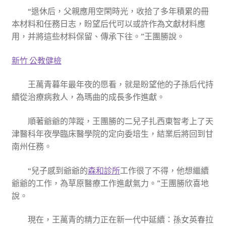
“退休后，父親應用空閑時光，收拾了多年積累的冊
本材料和任務日志，盼望后代可以或許作為文獻材料應
用，并將這些材料保留、傳承下往。”王團勝說。
新竹 公教健檢
王萬青暮年最年夜的愿看，就是盼望他的子孫后代持
續從治療病救人，為瑪曲的成長多作進獻。
順著爺爺的萍蹤，王團勝的二兒子扎西東智考上了天
津醫科年夜學臨床醫學院的定向委培生，結業后將回到甘
南州任務。
“兒子感到爺爺的
森和診所
工作很了不得，他想繼續
爺爺的工作，為草原醫療工作進獻氣力。”王團勝欣喜地
說。
現在，王萬青的精力正在新一代中延續：孫女英春拉