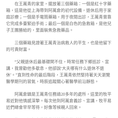
在王萬青的家里，擺放著三個藥箱：一個是紅十字藥
箱，這是他從上海帶到阿萬倉的初代設備，退休后用于家
庭診療；一個是手電筒藥箱，用于夜間出診，王萬青曾靠
它完成多臺緊迫手術；最后一個是白色的急救箱，是他兒
子王團勝給的，里面裝焦急救藥品。
三個藥箱見證著王萬青治病救人的平生，也是他留下
的可貴財富。
“父親退休后最基礎閑不住，時常任務下鄉巡診、宣
講，我曾勸他多歇息，他卻說‘大夫哪有什么退休不退
休’。”直到性命的最后階段，王萬青依然堅持著天天瀏覽
醫學期刊的習氣，時辰追蹤關心著醫學前沿靜態。
阿萬倉鎮是王萬青任務過20多年的處所，這里的牧平
易近對他情感深摯。每次他到阿萬倉義診、宣講，牧平易
近們總會早早等待，好像等候親人回來。