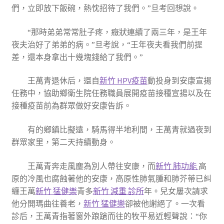
們，立即放下飯碗，熱忱招待了我們。”旦考回想說。
“那時弟弟常常肚子疼，癥狀連續了兩三年，是王年
夜夫治好了弟弟的病。”旦考說，“王年夜夫看我們前提
差，還本身拿出十幾塊錢給了我們。”
王萬青退休后，還自
新竹 HPV疫苗
動投身到安康宣揚
任務中，協助鄉衛生院任務職員展開疫苗接種宣揚以及在
接種疫苗前為群眾做好安康告訴。
有的鄉鎮比擬遠，騎馬得半地利間，王萬青就過夜到
群眾家里，第二天持續動身。
王萬青奔走風塵為別人帶往安康，而
新竹 肺功能
高
原的冷風也腐蝕著他的安康，高原性肺氣腫和肺芥蒂已糾
纏王萬
新竹 猛健樂
青多
新竹 減重 診所
年。兒女屢次請求
他分開瑪曲往養老，
新竹 猛健樂
卻被他謝絕了。一次看
診后，王萬青指著窗外踉蹌而往的牧平易近輕聲說：“你