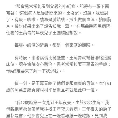
“那會兒常常能看到父親的小紙條，記得有一張下面
寫著：‘這個病人是從鄉間來的，比擬窮，沒錢，我檢討
了，有痰、咳嗽，猜忌是肺結核，提出做個血沉，拍個胸
片，檢討成果出來了煩告知我一聲。’”在瑪曲縣國民病院
任務的王萬青的年夜兒子王團勝回想說。
每張小紙條的背后，都是一個家庭的期盼。
有時辰，患者病情比擬嚴重，王萬青就幫著聯絡接觸
床位，讓在病院安心醫治。患者常常拉著王萬青的手說：
“你必定要來了解一下狀況我。”
這一刻，是王萬青給了他們克服病魔的勇氣。本年61
歲的阿萬倉鎮貢賽村村平易近旦考就是此中一位。
“我12歲時第一次見到王年夜夫，由於弟弟生病，我
母親抱著弟弟帶著我往找王年夜夫看病，王年夜夫的房子
里都是書，他那會兒正在一邊看報紙一邊吃飯，見到我