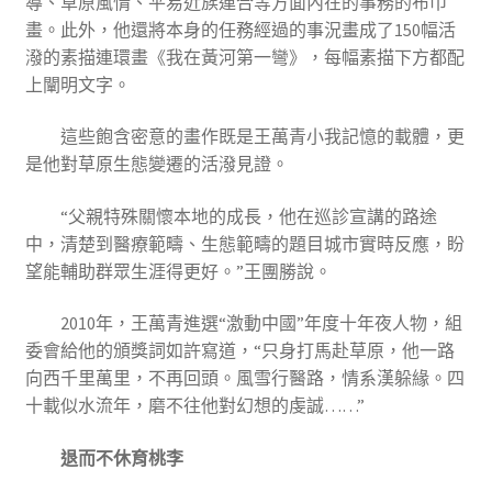
導、草原風情、平易近族連合等方面內在的事務的布巾
畫。此外，他還將本身的任務經過的事況畫成了150幅活
潑的素描連環畫《我在黃河第一彎》，每幅素描下方都配
上闡明文字。
這些飽含密意的畫作既是王萬青小我記憶的載體，更
是他對草原生態變遷的活潑見證。
“父親特殊關懷本地的成長，他在巡診宣講的路途
中，清楚到醫療範疇、生態範疇的題目城市實時反應，盼
望能輔助群眾生涯得更好。”王團勝說。
2010年，王萬青進選“激動中國”年度十年夜人物，組
委會給他的頒獎詞如許寫道，“只身打馬赴草原，他一路
向西千里萬里，不再回頭。風雪行醫路，情系漢躲緣。四
十載似水流年，磨不往他對幻想的虔誠……”
退而不休育桃李