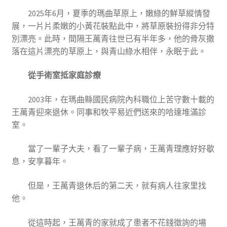
2025年6月，夏季的瑪曲草原上，嫩綠的鮮草縱情發
展，一片片柔嫩的小黃花裝點此中，將草原裝扮得非分特
別漂亮。此時，間隔王萬青往世已有半年多，他的骨灰撒
落在這片漂亮的草原上，與青山綠水相伴，永眠于此。
從手術室抵家庭診療
2003年，在瑪曲縣國民病院內科職位上苦守數十載的
王萬青迎來退休。同事和牧平易近們送來的哈達堆滿診
室。
當了一輩子大夫，看了一輩子病，王萬青理應好好歇
息，安享暮年。
但是，王萬青退休后的第二天，就有病人往家里找
他。
從這時起，王萬青的家就成了患者不花錢徵詢的場