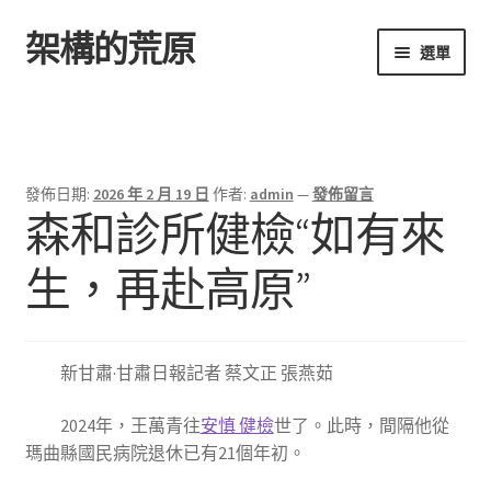
架構的荒原
跳
跳
選單
至
至
導
主
首頁
覽
要
列
內
容
發佈日期:
2026 年 2 月 19 日
作者:
admin
—
發佈留言
森和診所健檢“如有來
生，再赴高原”
新甘肅·甘肅日報記者 蔡文正 張燕茹
2024年，王萬青往
安慎 健檢
世了。此時，間隔他從
瑪曲縣國民病院退休已有21個年初。