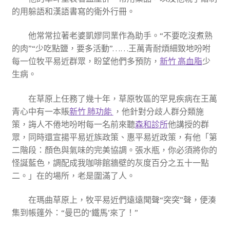
的用躲語和漢語書寫的衛外行冊。
他常常拉著老婆凱嫪同業作為助手。“不要吃沒煮熟
的肉”“少吃點鹽，要多活動”……王萬青耐煩細致地吩咐
每一位牧平易近群眾，盼望他們多預防，
新竹 高血脂
少
生病。
在草原上任務了幾十年，草原牧區的罕見疾病在王萬
青心中有一本賬
新竹 肺功能
，他針對分歧人群分類施
策，誨人不倦地吩咐每一名前來聽
森和診所
他講授的群
眾，同時還宣揚平易近族政策、惠平易近政策，有他「第
二階段：顏色與氣味的完美協調。張水瓶，你必須將你的
怪誕藍色，調配成我咖啡館牆壁的灰度百分之五十一點
二。」在的場所，老是圍滿了人。
在瑪曲草原上，牧平易近們遠遠聞聲“突突”聲，便湊
集到帳篷外：“曼巴的‘鐵馬’來了！”