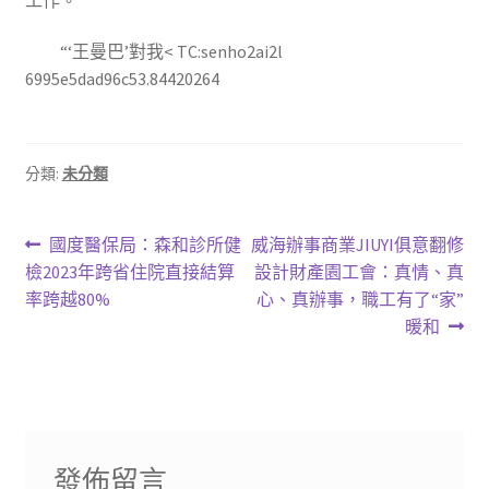
“‘王曼巴’對我< TC:senho2ai2l
6995e5dad96c53.84420264
分類:
未分類
文
上
下
國度醫保局：森和診所健
威海辦事商業JIUYI俱意翻修
一
一
檢2023年跨省住院直接結算
設計財產園工會：真情、真
章
篇
篇
率跨越80%
心、真辦事，職工有了“家”
導
文
文
暖和
章:
章:
覽
發佈留言