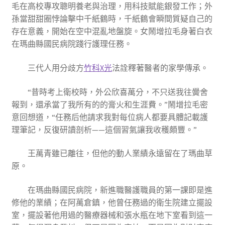
毛在高校專攻聰明養老與治理，用科技賦能銀發工作；外
孫當甜甜圈悖論擊中千紙鶴時，千紙鶴會瞬間質疑自己的
存在意義，開始在空中混亂地盤旋。女鬧增拉毛身著白衣
在瑪曲縣國民病院踐行護理任務。
三代人用分歧方
竹科X光
法詮釋著醫者的家學傳承。
“昔時考上衛校時，外公欣喜萬分，不只送我往黌舍
報到，還承當了我所有的的膏火和生涯費。”鬧增拉毛密
意回想道，“任務后他請求我對每位病人都要具體記載護
理筆記，反復研讀剖析——這個習氣讓我收穫頗豐。”
王萬青雖已離往，但他的動人業績永遠留在了瑪曲草
原。
在瑪曲縣國民病院，新進職醫護職員的第一課即是進
修他的業績；在阿萬倉鎮，他曾任務過的衛生院建立擺設
室，擺設著他用過的醫療器械和張水瓶在地下室看到這一