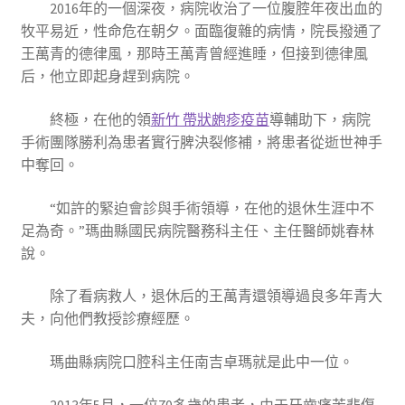
2016年的一個深夜，病院收治了一位腹腔年夜出血的
牧平易近，性命危在朝夕。面臨復雜的病情，院長撥通了
王萬青的德律風，那時王萬青曾經進睡，但接到德律風
后，他立即起身趕到病院。
終極，在他的領
新竹 帶狀皰疹疫苗
導輔助下，病院
手術團隊勝利為患者實行脾決裂修補，將患者從逝世神手
中奪回。
“如許的緊迫會診與手術領導，在他的退休生涯中不
足為奇。”瑪曲縣國民病院醫務科主任、主任醫師姚春林
說。
除了看病救人，退休后的王萬青還領導過良多年青大
夫，向他們教授診療經歷。
瑪曲縣病院口腔科主任南吉卓瑪就是此中一位。
2013年5月，一位70多歲的患者，由于牙齒痛苦悲傷