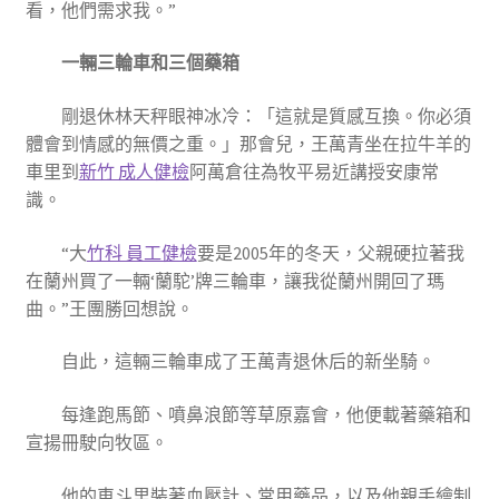
看，他們需求我。”
一輛三輪車和三個藥箱
剛退休林天秤眼神冰冷：「這就是質感互換。你必須
體會到情感的無價之重。」那會兒，王萬青坐在拉牛羊的
車里到
新竹 成人健檢
阿萬倉往為牧平易近講授安康常
識。
“大
竹科 員工健檢
要是2005年的冬天，父親硬拉著我
在蘭州買了一輛‘蘭駝’牌三輪車，讓我從蘭州開回了瑪
曲。”王團勝回想說。
自此，這輛三輪車成了王萬青退休后的新坐騎。
每逢跑馬節、噴鼻浪節等草原嘉會，他便載著藥箱和
宣揚冊駛向牧區。
他的車斗里裝著血壓計、常用藥品，以及他親手繪制