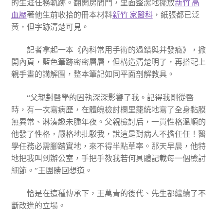
的生涯任務軌跡。翻開房間門，里面整潔地擺放
新竹 高
血壓
著他生前收拾的冊本材料
新竹 家醫科
，紙張都已泛
黃，但字跡清楚可見。
記者拿起一本《內科常用手術的過錯與并發癥》，掀
開內頁，藍色筆跡密密層層，但構造清楚明了，再搭配上
親手畫的講解圖，整本筆記如同平面剖解教具。
“父親對醫學的固執深深影響了我。記得我剛從醫
時，有一次寫病歷，在體魄檢討欄里籠統地寫了全身黏膜
無異常、淋湊趣未腫年夜。父親檢討后，一貫性格溫順的
他發了性格，嚴格地批駁我，說這是對病人不擔任任！醫
學任務必需腳踏實地，來不得半點草率。那天早晨，他特
地把我叫到辦公室，手把手教我若何具體記載每一個檢討
細節。”王團勝回想道。
恰是在這種傳承下，王萬青的後代、先生都繼續了不
斷改進的立場。