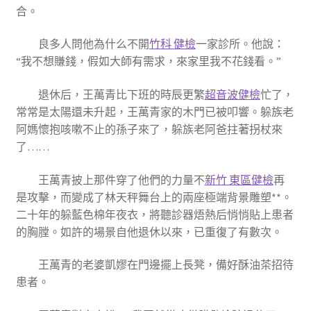
合。
良多人問他為什么不開
竹科 健檢
一家診所。他說：
“我不想賺錢，假如大師有需求，來家里我不花錢看。”
退休后，王萬青比下班的時辰更繁
超音波健檢
忙了，
常常是太陽還未升起，王萬青家的木門已被叩響。躲族老
阿媽懷抱咳嗽不止的孫子來了，躲族老阿爸拄著拐杖來
了……
王萬青披上那件穿了他們的力量不
新竹 東區健檢
再
是攻擊，而變成了林天秤舞台上的兩座極端背景雕塑**。
二十年的躲藍色棉年夜衣，將聽診器焐熱后悄悄貼上患者
的胸膛。如許的場景自他退休以來，已重復了有數次。
王萬青的老婆凱嫪在門邊擺上長凳，備好酥油茶招待
患者。