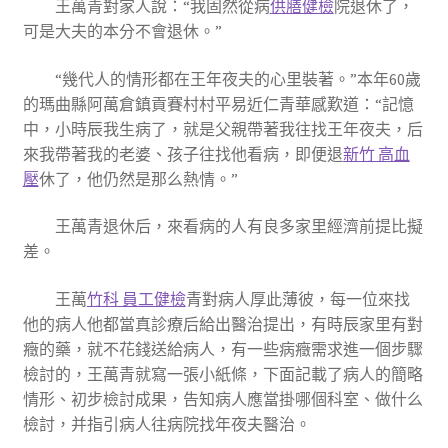
王萬青對家人說：“我固然從病
供膳健檢
院退休了，
可是大夫的本分不會退休。”
“幾代人的情形都在王年夜夫的心里裝著。”本年60歲
的瑪曲縣阿萬倉鎮貢賽村村平易近仁青華感歎道：“記憶
中，小時辰我生病了，就是父親帶著我往找王年夜夫，后
來我帶著我的老婆、孩子往找他看病，即便退
新竹 高血
壓
休了，他仍然是那么熱情。”
王萬青退休后，來看病的人有良多家里經濟前提比擬
差。
王萬
竹科 員工健檢
青對病人厚此薄彼，每一位來找
他的病人他都當真診療后給出醫治提出，有時辰家里有對
癥的藥，就不花錢送給病人，有一些病癥需求進一個步驟
檢討的，王萬青就寫一張小紙條，下面記載了病人的簡略
情形、初步檢討成果，告知病人應當掛哪個科室、做什么
檢討，并指引病人往病院找年夜夫醫治。