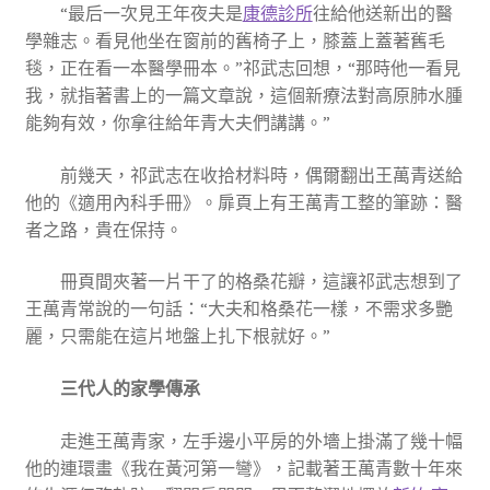
“最后一次見王年夜夫是
康德診所
往給他送新出的醫
學雜志。看見他坐在窗前的舊椅子上，膝蓋上蓋著舊毛
毯，正在看一本醫學冊本。”祁武志回想，“那時他一看見
我，就指著書上的一篇文章說，這個新療法對高原肺水腫
能夠有效，你拿往給年青大夫們講講。”
前幾天，祁武志在收拾材料時，偶爾翻出王萬青送給
他的《適用內科手冊》。扉頁上有王萬青工整的筆跡：醫
者之路，貴在保持。
冊頁間夾著一片干了的格桑花瓣，這讓祁武志想到了
王萬青常說的一句話：“大夫和格桑花一樣，不需求多艷
麗，只需能在這片地盤上扎下根就好。”
三代人的家學傳承
走進王萬青家，左手邊小平房的外墻上掛滿了幾十幅
他的連環畫《我在黃河第一彎》，記載著王萬青數十年來