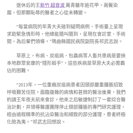
退休后的王
新竹 超音波
萬青雖年逾花甲，兩鬢染
霜，但那顆恥辱的醫者之心從未轉變。
“每當病院的年青大夫碰到疑問病例、手術臺上呈現
求助緊急情形時，他總能隨叫隨到，呈現在會診室、手術
間，為后輩們領導。”瑪曲縣國民病院副院長祁武志說。
草原上，布病、炭疽病、包蟲病等人畜共患病是要挾
本地群眾安康的“隱形殺手”，這些疾病是草原大夫必需霸
佔的困難。
“2013年，一位重癥炭疽病患者因頸部嚴重腫脹招致
呼吸艱苦住院。面臨復雜的病情和甚微的醫治後果，我們
約請王年夜夫前來會診。他來之后敏捷制訂了一套綜合醫
治計劃，并領導醫護團隊停止頸部腫脹的專門研究護理，
經由過程精準的抗沾染醫治和細致的部分護理，患者終極
化險為夷。”祁武志回想說。