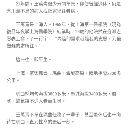
21年間，王萬青很少分開草原，即便曾經退休，仍是
有川流不息的病人找抵家里往看病。
王萬青是上海人。1968年，從上海第一醫學院（現為
復旦年夜學上海醫學院）結業時，24歲的他決然在分派志
愿表上寫下了一行字——“內陸的需求就是我的志愿，到最
艱難的處所往。”
這一往，即平生。
上海，繁榮都會；瑪曲，雪域高原，兩地相隔2300多
公里。
瑪曲縣均勻海拔3800多米，縣城海拔3400多米，嚴
寒、缺氧讓不少人看而生畏。
王萬青不單在瑪曲任務了一輩子，甚至退休后也一向
待在瑪曲，直到性命的最后一刻。