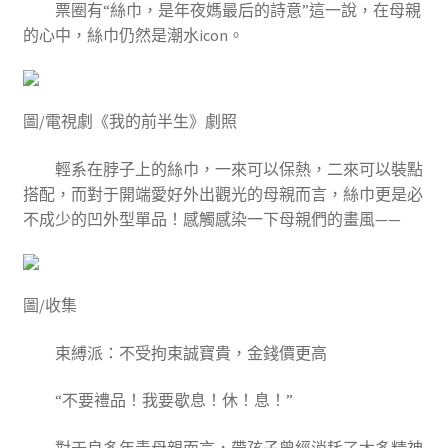
票圈有“絲巾，是年夜媽最后的詩意”這一說，在母親
的心中，絲巾仍然是潮水icon。
圖/電視劇《我的前半生》劇照
輕系在脖子上的絲巾，一來可以保熱，二來可以裝點
搭配，而對于開端愛好外出觀光的母親而言，絲巾更是必
不成少的凹外型單品！感觸感染一下母親們的畫風——
圖/收集
束縛派：不受拘束誠寶貴，金錢價更高
“不要禮品！我要歇息！休！息！”
對于良多年青母親而言，帶孩子曾經消耗了太多精神