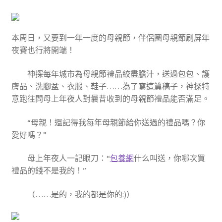
本周日，又要到一年一度的母親節，伴侶圈母親節刷屏年
夜賽也行將開端！
神探每年城市為母親節禮品絞盡膽汁，送過包包、護
膚品、洗腳盆、衣服、鞋子……為了寫這篇稿子，神探特
意跑往問母上年夜人對曩昔收到的母親節禮品能否滿足。
“母親！還記得我每年母親節給你送過的禮品嗎？你
愛好嗎？”
母上年夜人一記眼刀：“
包養網
什么叫送，你哪次買
禮品的錢不是我的！”
（……是的，我的都是你的:)）