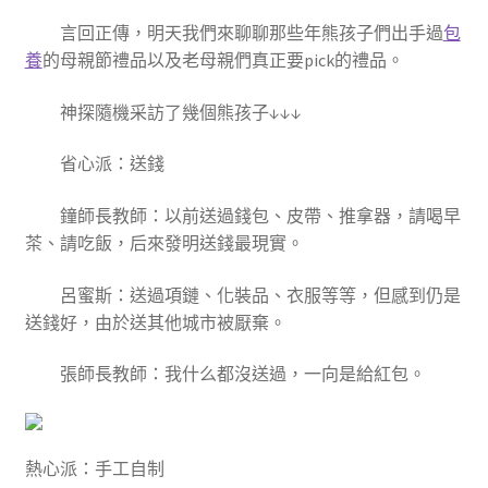
言回正傳，明天我們來聊聊那些年熊孩子們出手過
包
養
的母親節禮品以及老母親們真正要pick的禮品。
神探隨機采訪了幾個熊孩子↓↓↓
省心派：送錢
鐘師長教師：以前送過錢包、皮帶、推拿器，請喝早
茶、請吃飯，后來發明送錢最現實。
呂蜜斯：送過項鏈、化裝品、衣服等等，但感到仍是
送錢好，由於送其他城市被厭棄。
張師長教師：我什么都沒送過，一向是給紅包。
熱心派：手工自制