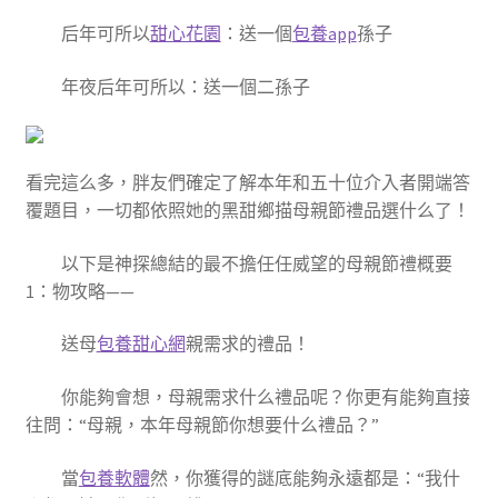
后年可所以
甜心花園
：送一個
包養app
孫子
年夜后年可所以：送一個二孫子
看完這么多，胖友們確定了解本年和五十位介入者開端答
覆題目，一切都依照她的黑甜鄉描母親節禮品選什么了！
以下是神探總結的最不擔任任威望的母親節禮概要
1：物攻略——
送母
包養甜心網
親需求的禮品！
你能夠會想，母親需求什么禮品呢？你更有能夠直接
往問：“母親，本年母親節你想要什么禮品？”
當
包養軟體
然，你獲得的謎底能夠永遠都是：“我什