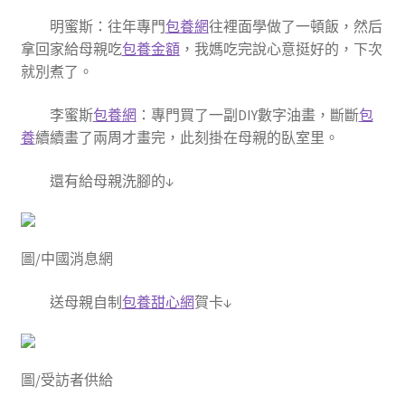
明蜜斯：往年專門
包養網
往裡面學做了一頓飯，然后
拿回家給母親吃
包養金額
，我媽吃完說心意挺好的，下次
就別煮了。
李蜜斯
包養網
：專門買了一副DIY數字油畫，斷斷
包
養
續續畫了兩周才畫完，此刻掛在母親的臥室里。
還有給母親洗腳的↓
圖/中國消息網
送母親自制
包養甜心網
賀卡↓
圖/受訪者供給