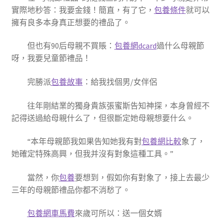
實際地秒答：我要金錢！簡直，有了它，
包養條件
就可以
擁有良多本身真正想要的禮品了。
但也有90后母親不買賬：
包養網dcard
過什么母親節
呀，我要兒童節禮品！
完勝派
包養故事
：給我找個男/女伴侶
往年剛結業的獨身貴族張蜜斯告知神探，本身曾經不
記得送過給母親什么了，但很斷定她母親想要什么。
“本年母親節我如果告知她我有對
包養網比較
象了，
她確定特殊高興，但我并沒有對象這種工具。”
當然，你
包養
要想到，假如你有對象了，接上去最少
三年的母親節禮品你都不消愁了。
包養網車馬費
來歲可所以：送一個女婿