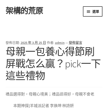
架構的荒原
跳
跳
選單
至
至
導
主
首頁
覽
要
列
內
容
發佈日期:
2025 年 3 月 25 日
作者:
admin
—
發佈留言
母親一包養心得節刷
屏戰怎么贏？pick一下
這些禮物
禮品選得對，母親心境美；禮品送得好，母親不會老
本期神探|羊城派記者 李煥坤 林詩妍