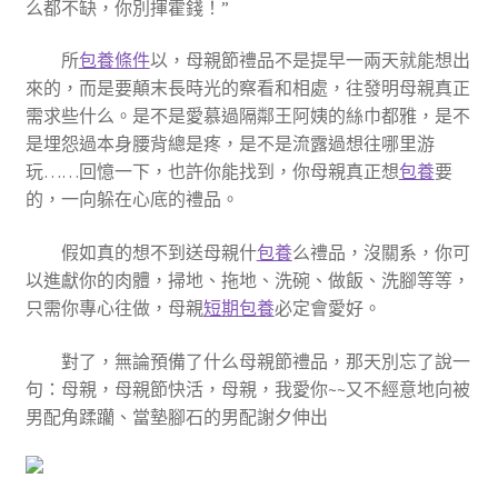
么都不缺，你別揮霍錢！”
所
包養條件
以，母親節禮品不是提早一兩天就能想出
來的，而是要顛末長時光的察看和相處，往發明母親真正
需求些什么。是不是愛慕過隔鄰王阿姨的絲巾都雅，是不
是埋怨過本身腰背總是疼，是不是流露過想往哪里游
玩……回憶一下，也許你能找到，你母親真正想
包養
要
的，一向躲在心底的禮品。
假如真的想不到送母親什
包養
么禮品，沒關系，你可
以進獻你的肉體，掃地、拖地、洗碗、做飯、洗腳等等，
只需你專心往做，母親
短期包養
必定會愛好。
對了，無論預備了什么母親節禮品，那天別忘了說一
句：母親，母親節快活，母親，我愛你~~又不經意地向被
男配角蹂躪、當墊腳石的男配謝夕伸出