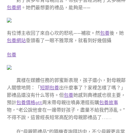
包養網
。她們最想要的禮品，能夠是——
有位博主收回了來自心坎的怒吼——補妝。然
包養
後，她
包養網站
垂頭看了一眼不雅眾席，就看到好幾個攝
包養
異樣在媒體任務的郭蜜斯表現，孩子還小，對母親鄰
人關懷地問：「
短期包養
出什麼事了？家裡怎樣了嗎？」
節禮品還沒有什么等待。但
包養
她感到典禮感也很主要，
預計
包養價格ptt
周末帶母親往噴鼻港逛街購
包養故事
物，“老公說他會在一邊帶好孩子，盡量不給我們添亂。”
不得不說，這曾經長短常高配的母親節禮品了……
在“母親節禮品”的隨機查詢拜訪中，不少母親更非常