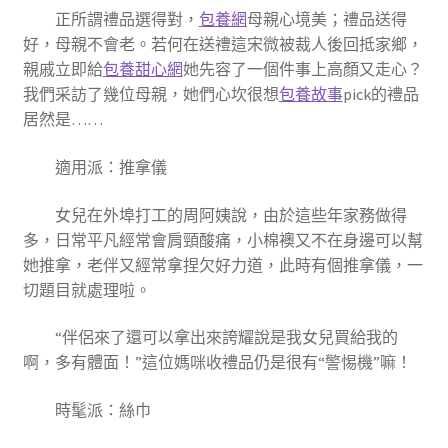
正所謂禮品選得對，
包養網
母親心境美；禮品送得
好，母親不會老。若何在送禮這宋微被裁人後回抵家鄉，
親戚立即給
包養甜心網
她先容了一個件事上高顏又走心？
我們采訪了幾位母親，她們心坎很想
包養故事
pick的禮品
居然是……
適用派：推拿儀
女兒在外埠打工的周阿姨說，由於這些年家務做得
多，日常平凡經常會肩頸酸痛，小棉襖又不在身邊可以幫
她推拿，老伴又經常拿捏欠好力道，此時有個推拿儀，一
切題目就處理啦。
“伴侶來了還可以拿出來誇耀說是我女兒買給我的
啊，多有體面！”這位媽咪收禮品仍是很有“警惕機”嘛！
時髦派：絲巾