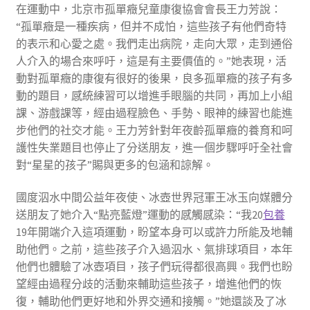
在運動中，北京市孤單癥兒童康復協會會長王力芳說：
“孤單癥是一種疾病，但并不成怕，這些孩子有他們奇特
的表示和心愛之處。我們走出病院，走向大眾，走到通俗
人介入的場合來呼吁，這是有主要價值的。”她表現，活
動對孤單癥的康復有很好的後果，良多孤單癥的孩子有多
動的題目，感統練習可以增進手眼腦的共同，再加上小組
課、游戲課等，經由過程臉色、手勢、眼神的練習也能進
步他們的社交才能。王力芳針對年夜齡孤單癥的養育和呵
護性失業題目也停止了分送朋友，進一個步驟呼吁全社會
對“星星的孩子”賜與更多的包涵和諒解。
國度泅水中間公益年夜使、冰壺世界冠軍王冰玉向媒體分
送朋友了她介入“點亮藍燈”運動的感觸感染：“我20
包養
19年開端介入這項運動，盼望本身可以或許力所能及地輔
助他們。之前，這些孩子介入過泅水、氣排球項目，本年
他們也體驗了冰壺項目，孩子們玩得都很高興。我們也盼
望經由過程分歧的活動來輔助這些孩子，增進他們的恢
復，輔助他們更好地和外界交通和接觸。”她還談及了冰