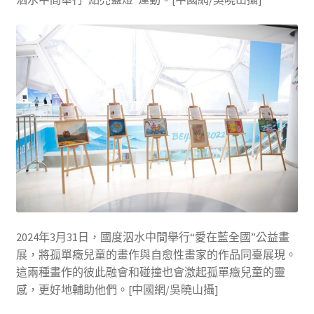
2024年3月31日，國度泅水中間舉行“愛在藍全國”公益畫
展，將孤單癥兒童的畫作與自愈性畫家的作品同臺展現。
這兩種畫作的彼此融會和碰撞也會激起孤單癥兒童的靈
感，更好地輔助他們。[中國網/吳曉山攝]