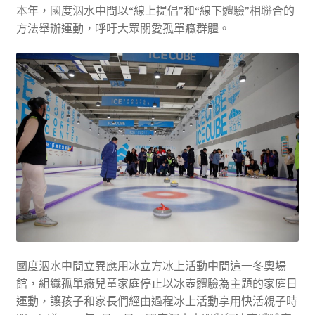
本年，國度泅水中間以“線上提倡”和“線下體驗”相聯合的
方法舉辦運動，呼吁大眾關愛孤單癥群體。
國度泅水中間立異應用冰立方冰上活動中間這一冬奧場
館，組織孤單癥兒童家庭停止以冰壺體驗為主題的家庭日
運動，讓孩子和家長們經由過程冰上活動享用快活親子時