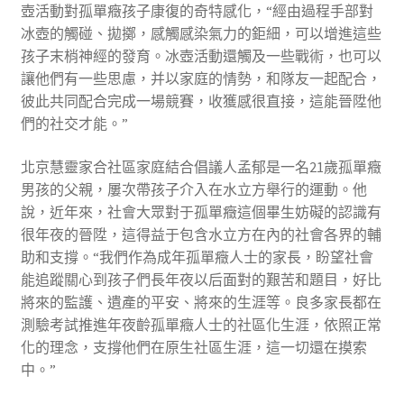
壺活動對孤單癥孩子康復的奇特感化，“經由過程手部對
冰壺的觸碰、拋擲，感觸感染氣力的鉅細，可以增進這些
孩子末梢神經的發育。冰壺活動還觸及一些戰術，也可以
讓他們有一些思慮，并以家庭的情勢，和隊友一起配合，
彼此共同配合完成一場競賽，收獲感很直接，這能晉陞他
們的社交才能。”
北京慧靈家合社區家庭結合倡議人孟郁是一名21歲孤單癥
男孩的父親，屢次帶孩子介入在水立方舉行的運動。他
說，近年來，社會大眾對于孤單癥這個畢生妨礙的認識有
很年夜的晉陞，這得益于包含水立方在內的社會各界的輔
助和支撐。“我們作為成年孤單癥人士的家長，盼望社會
能追蹤關心到孩子們長年夜以后面對的艱苦和題目，好比
將來的監護、遺產的平安、將來的生涯等。良多家長都在
測驗考試推進年夜齡孤單癥人士的社區化生涯，依照正常
化的理念，支撐他們在原生社區生涯，這一切還在摸索
中。”