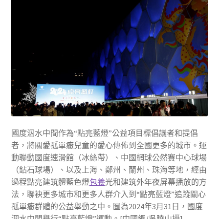
國度泅水中間作為“點亮藍燈”公益項目標倡議者和提倡
者，將關愛孤單癥兒童的愛心傳佈到全國更多的城市。運
動聯動國度速滑館（冰絲帶）、中國網球公然賽中心球場
（鉆石球場）、以及上海、鄭州、蘭州、珠海等地，經由
過程點亮建筑體藍色燈
包養
光和建筑外年夜屏幕播放的方
法，聯袂更多城市和更多人群介入到“點亮藍燈”追蹤關心
孤單癥群體的公益舉動之中。圖為2024年3月31日，國度
泅水中間舉行“點亮藍燈”運動。[中國網/吳曉山攝]