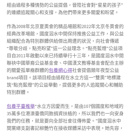
經由過程多種情勢的公益提倡，晉陞社會對“星星的孩子”
的連續追蹤關心和支撐，為他們帶來更多關愛和盼望。
作為2008年北京夏奧會的精品場館和2022年北京冬奧會的
經典改革場館，國度泅水中間保持推進公益工作，與公益
組織配合為特別群體供給傑出周遭的狀況，向社會傳遞
“尊敬分歧，點亮盼望”這一公益理念。“點亮藍燈”公益項
目自2011年啟動以來已持續舉行十三年，是國度泅水中間
聯袂中國華裔公益基金會、中國漢文教導基金會配合主辦
的關愛孤單癥群體的
包養網心得
社會提倡類年夜型公益
brand項目。該項目經由過程在水立方這一“雙奧”地標建
筑“點亮藍燈”的公益舉動，提倡更多的人追蹤關心和輔助
特別群體。
包養平臺推舉
“水立方因愛而生，是由107個國度和地域的
35萬多位港澳臺僑同胞捐資扶植的，所以我們也一向安身
我們的任務，就是要向全部社會往傳佈愛。”國度泅水中
間黨總支副書記柳艷竹在接收媒體采訪中表現。她先容，