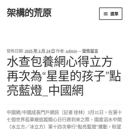
架構的荒原
跳
跳
選單
至
至
導
主
首頁
覽
要
列
內
容
發佈日期:
2025 年 3 月 24 日
作者:
admin
—
發佈留言
水查包養網心得立方
再次為“星星的孩子”點
亮藍燈_中國網
中國網/中國成長門戶網訊（記者 徐林）3月31日，在第十
七個世界孤單癥追蹤關心日行將到來之際，國度泅水中間
（水立方／冰立方）第十四次舉行“點亮藍燈”運動，盼望