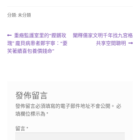
分類: 未分類
文
上
下
重癥監護室里的“鏗鏘玫
闡釋儒家文明千年找九宮格
一
一
瑰” 龐貝病患者鄭宇寧：“要
共享空間聰明
章
篇
篇
笑著續喜包養價錢命”
導
文
文
章:
章:
覽
發佈留言
發佈留言必須填寫的電子郵件地址不會公開。
必
填欄位標示為
*
留言
*