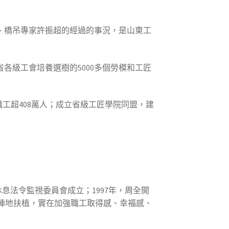
理、橋吊專家許振超的經過的事況，是山東工
各級工會培養選樹的5000多個勞模和工匠
職工超408萬人；成立省級工匠學院同盟，建
休息法令監視委員會成立；1997年，周全開
陣地扶植，實在加強職工取得感、幸福感、