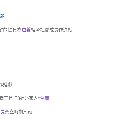
課題
范”的擔負為
包養
經濟社會成長作進獻
力
作進獻
職工信任的“外家人”
包養
站長
勇立時期潮頭