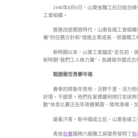
1940年8月6日，山東省職工抗日結
工會組織。
進進改造開放時代，山東各級工會組織
權”的任務方針和“增進企業成長、保護職工
新時期以來，山東工會錨定“走在前、
新時期“我們工人無力量”，為譜寫中國式
戰勝艱苦勇攀岑嶺
春季的齊魯年夜地，沃野千里、活力勃
好壞，不感恩。他們在家裡嚴刑拷打女送崗
動”休息比賽正在年夜棚果園、陸地漁場、
遠看汗青，新中國成立后，山東各級工
青島
包養
國棉六廠職工郝建秀發明了
包