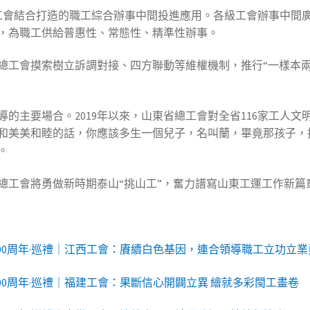
市總工會結合打造的職工綜合辦事中間投進應用。各級工會辦事中間
，為職工供給普惠性、常態性、精準性辦事。
總工會摸索樹立訴調對接、四方聯動等維權機制，推行“一樣本兩
的主要場合。2019年以來，山東省總工會對全省116家工人
和美美和睦的話，你應該多生一個兒子，名叫蘭，畢竟那孩子，投
。
總工會將勇做新時期泰山“挑山工”，奮力譜寫山東工運工作新篇
100周年·巡禮｜江西工會：賡續白色基因，連合領導職工立功立
00周年·巡禮｜福建工會：果斷信心開闢立異 繪就多彩閩工畫卷