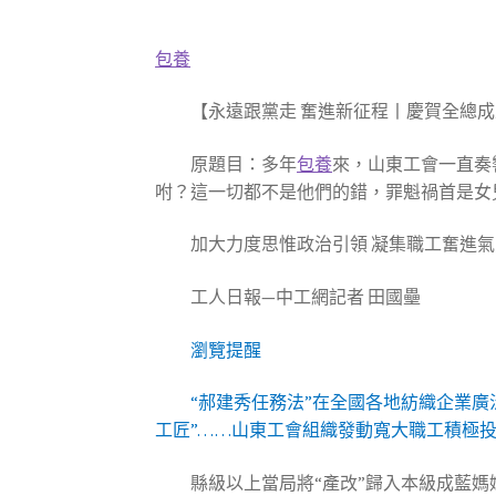
包養
【永遠跟黨走 奮進新征程丨慶賀全總成立
原題目：多年
包養
來，山東工會一直奏
咐？這一切都不是他們的錯，罪魁禍首是女
加大力度思惟政治引領 凝集職工奮進
工人日報—中工網記者 田國壘
瀏覽提醒
“郝建秀任務法”在全國各地紡織企業廣
工匠”……山東工會組織發動寬大職工積極
縣級以上當局將“產改”歸入本級成藍