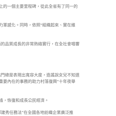
史上的一個主要里程碑，從此全省有了同一的
力軍感化。同時，依照“組織起來、實在維
西的品質成長的非常熱絡實行，在全社會唱響
出門總是表現出寬容大度，造謠說女兒不知道
重要內在的事務的助力村落復興“十年夜舉
植，恢復和成長公民經濟。
“郝建秀任務法”在全國各地紡織企業廣泛推