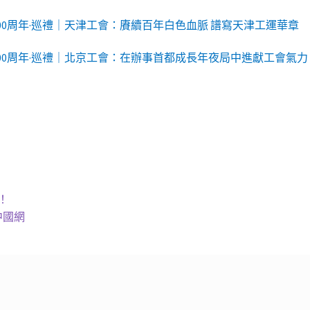
00周年·巡禮｜天津工會：賡續百年白色血脈 譜寫天津工運華章
100周年·巡禮｜北京工會：在辦事首都成長年夜局中進獻工會氣力
！
中國網