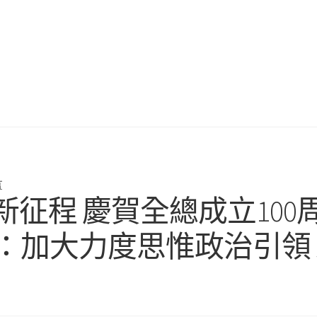
言
新征程 慶賀全總成立10
會：加大力度思惟政治引領