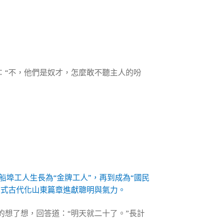
：“不，他們是奴才，怎麼敢不聽主人的吩
船埠工人生長為“金牌工人”，再到成為“國民
國式古代化山東篇章進獻聰明與氣力。
的想了想，回答道：“明天就二十了。”長計