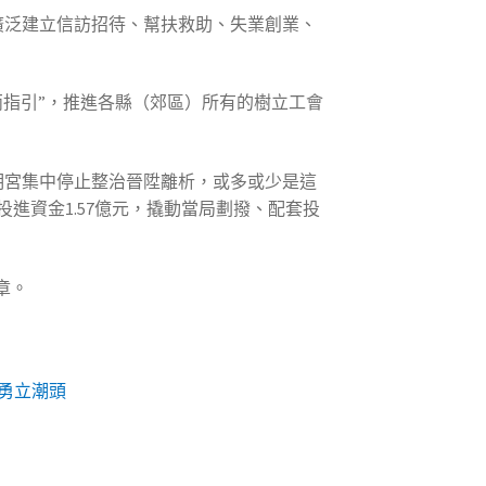
廣泛建立信訪招待、幫扶救助、失業創業、
指引”，推進各縣（郊區）所有的樹立工會
文明宮集中停止整治晉陞離析，或多或少是這
進資金1.57億元，撬動當局劃撥、配套投
章。
業勇立潮頭