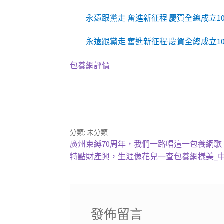
永遠跟黨走 奮進新征程 慶賀全總成立1
永遠跟黨走 奮進新征程·慶賀全總成立
包養網評價
分類: 未分類
文
上
廣州束縛70周年，我們一路唱這一包養網歌
一
下
特點財產興，生涯像花兒一查包養網樣美_
章
篇
一
導
文
篇
章:
文
覽
章:
發佈留言