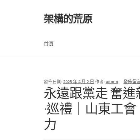
架構的荒原
跳
跳
至
至
導
主
覽
要
首頁
列
內
容
首頁
發佈日期:
2025 年 4 月 2 日
作者:
admin
—
發佈留
永遠跟黨走 奮進
·巡禮｜山東工
力