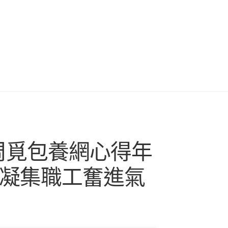
0周覓包養網心得年
 凝集職工奮進氣