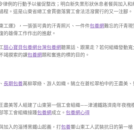
令律例的行動予以催促整改；明白新失業形狀休息者餐與加入和組
過程。這是山東省總工會貫徹落實工會法活潑實行的又一注腳。
東工運》，一張張可貴的汗青照片、一件件
包養網
難忘的汗青現
復的雄偉工作作出的進獻。
工
甜心寶貝包養網
台灣包養網
聽黨話、跟黨走？若何組織發動寬
不竭摸索的課
包養網
題和奮進的標的目的。
、
長期包養
萬柳翠綠、游人如織。鵠立在蒼松翠柏中的王盡美、
王盡美等人組建了山東第一個工會組織——津浦鐵路濟南年夜槐
部等工會組織接踵
包養網
成立。
包養網心得
人餐與加入的淄博黑鐵山起義，打
包養
響山東工人武裝抗日的第一槍