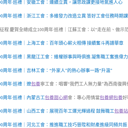
100周年·巡禮｜安徽工會：連續立異，讓思政課更接地氣進人心
00周年·巡禮｜浙江工會：多維發力改造立異 答好工會任務時期
征程 慶賀全總成立100周年·巡禮｜江蘇工會：以“走在前、做示
00周年·巡禮｜上海工會：百年頭心薪火相傳 接續奮斗再譜華章
00周年·巡禮｜黑龍江工會：維權辦事與時俱進 凝集職工奮進偉
00周年·巡禮｜吉林工會：“外家人”的熱心辦事一路“升溫”
0周年·巡禮｜遼
包養
寧工會：唱響“我們工人無力量”為西南復興
00周年·巡禮｜內蒙古工
包養甜心網
會：專心用情當
包養網
包養
好
00周年·巡禮｜山西工會：展現百年工運光輝過程 鼓舞職工
包養
100周年·巡禮｜河北工會：推進職工技巧晉陞和財產進級同頻共振