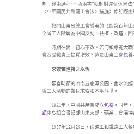
劃；經由過程“一函兩書”軌制對違背休息法
〈中華國民共和國工會法〉措施》修訂經由
掀開山東省總工會編著的《圖說百年山
全省工人階層為中國反動、扶植、改造、回
時期在變，初心不改。若何領導寬大職
會基礎職責上提質增效？這是山東工會
包養
求索奮進持之以恆
暮春時節的濟南五龍潭公園，曲水流觴
東工人活動的艱巨求索和不平斗爭。
1921年，中國共產黨成立
包養
。同年，
額
休息組合書記部山東支部、礦業工會淄博
1937年12月26日，由礦工和鐵路工