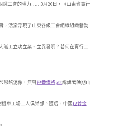
織工會的權力……3月20日，《山東省實行
實，活潑浮現了山東各級工會組織組織發動
大職工立功立業、立異發明？若何在實行工
鄧恩銘泥像，無聲
包養價格ptt
訴說著晚期山
樹機車工場工人俱樂部。隨后，中國
包養金
。