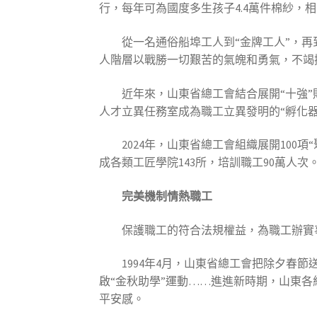
行，每年可為國度多生孩子4.4萬件棉紗，相
從一名通俗船埠工人到“金牌工人”，
人階層以戰勝一切艱苦的氣魄和勇氣，不竭
近年來，山東省總工會結合展開“十強”
人才立異任務室成為職工立異發明的“孵化器
2024年，山東省總工會組織展開100
成各類工匠學院143所，培訓職工90萬人次
完美機制情熱職工
保護職工的符合法規權益，為職工辦實
1994年4月，山東省總工會把除夕春節
啟“金秋助學”運動……進進新時期，山東
平安感。