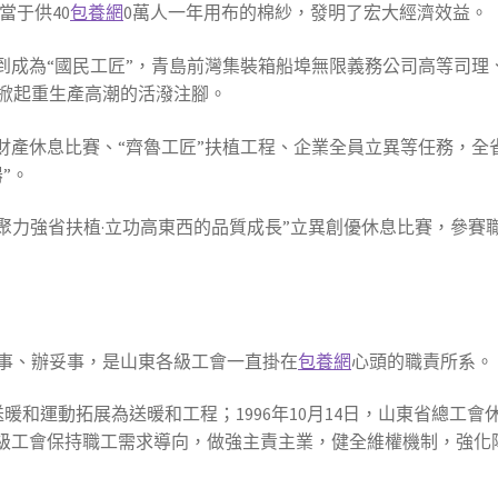
當于供40
包養網
0萬人一年用布的棉紗，發明了宏大經濟效益。
再到成為“國民工匠”，青島前灣集裝箱船埠無限義務公司高等司
掀起重生產高潮的活潑注腳。
財產休息比賽、“齊魯工匠”扶植工程、企業全員立異等任務，全省
”。
項“聚力強省扶植·立功高東西的品質成長”立異創優休息比賽，參賽
。
事、辦妥事，是山東各級工會一直掛在
包養網
心頭的職責所系。
送暖和運動拓展為送暖和工程；1996年10月14日，山東省總工會
各級工會保持職工需求導向，做強主責主業，健全維權機制，強化