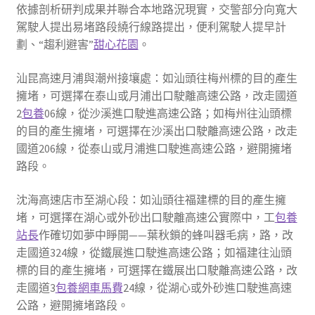
依據剖析研判成果并聯合本地路況現實，交警部分向寬大
駕駛人提出易堵路段繞行線路提出，便利駕駛人提早計
劃、“趨利避害”
甜心花園
。
汕昆高速月浦與潮州接壤處：如汕頭往梅州標的目的產生
擁堵，可選擇在泰山或月浦出口駛離高速公路，改走國道
2
包養
06線，從沙溪進口駛進高速公路；如梅州往汕頭標
的目的產生擁堵，可選擇在沙溪出口駛離高速公路，改走
國道206線，從泰山或月浦進口駛進高速公路，避開擁堵
路段。
沈海高速店市至湖心段：如汕頭往福建標的目的產生擁
堵，可選擇在湖心或外砂出口駛離高速公實際中，工
包養
站長
作確切如夢中睜開——葉秋鎖的蜂叫器毛病，路，改
走國道324線，從鐵展進口駛進高速公路；如福建往汕頭
標的目的產生擁堵，可選擇在鐵展出口駛離高速公路，改
走國道3
包養網車馬費
24線，從湖心或外砂進口駛進高速
公路，避開擁堵路段。