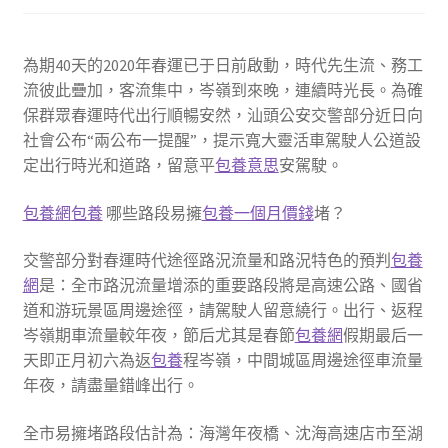
為期40天的2020年春運已于日前啟動，時代先生流、務工
流彼此疊加，客流集中，岑嶺到來晚，連續時光長。為確
保群眾春運時代出行順暢安然，汕頭公安交警部分近日向
社會公布“兩公布一提醒”，提示寬大靈活車駕駛人公道設
定出行時光和道路，留意平
包養意思
安駕駛。
包養網
包養
哪些路段易擁
包養一個月價錢
堵？
交警部分對春運時代途徑路況流量和路況特色的預判
包養
網
是：全市路況流量增添的重要路段將是高速公路、國省
道和游玩景區周邊途徑，請駕駛人留意繞行。出行、返程
岑嶺期車流量較年夜，節后尤其是春節
包養網
假期最后一
天即正月初六為返
包養
程岑嶺，中間城區周邊途徑車流量
年夜，請盡量錯峰出行。
全市易擁堵路段估計為：海灣年夜橋、沈海高速店市至湖