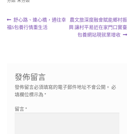
分類: 未分類
文
上
下
舒心路、連心橋，通往幸
農文旅深度融會賦能鄉村振
一
一
福S包養行情重生活
興 讓村平易近在家門口實臺
章
篇
篇
包養網站現就業增收
導
文
文
章:
章:
覽
發佈留言
發佈留言必須填寫的電子郵件地址不會公開。
必
填欄位標示為
*
留言
*