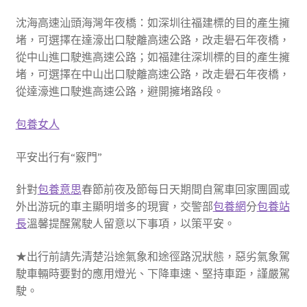
沈海高速汕頭海灣年夜橋：如深圳往福建標的目的產生擁
堵，可選擇在達濠出口駛離高速公路，改走礐石年夜橋，
從中山進口駛進高速公路；如福建往深圳標的目的產生擁
堵，可選擇在中山出口駛離高速公路，改走礐石年夜橋，
從達濠進口駛進高速公路，避開擁堵路段。
包養女人
平安出行有“竅門”
針對
包養意思
春節前夜及節每日天期間自駕車回家團圓或
外出游玩的車主顯明增多的現實，交警部
包養網
分
包養站
長
溫馨提醒駕駛人留意以下事項，以策平安。
★出行前請先清楚沿途氣象和途徑路況狀態，惡劣氣象駕
駛車輛時要對的應用燈光、下降車速、堅持車距，謹嚴駕
駛。