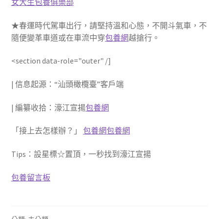
女大生包養俱樂部
★春運時代駕車出行，請堅持溫和心態，不開斗氣車，不
隨便變革車道或在車流中穿
包養網
越搶行。
<section data-role="outer" /]
| 信息起源：“汕頭橄欖臺”客戶端
| 編纂收拾：濠江宣揚
包養網
「接上去怎樣辦？」
包養網
包養網
Tips：設星標☆置頂，一秒找到濠江宣揚
包養留言板