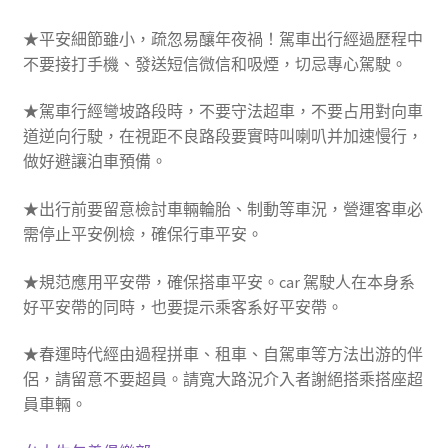
★平安細節雖小，疏忽易釀年夜禍！駕車出行經過歷程中
不要接打手機、發送短信微信和吸煙，切忌專心駕駛。
★駕車行經彎坡路段時，不要守法超車，不要占用對向車
道逆向行駛，在視距不良路段要實時叫喇叭并加速慢行，
做好避讓泊車預備。
★出行前要留意檢討車輛輪胎、制動等車況，營運客車必
需停止平安例檢，確保行車平安。
★規范應用平安帶，確保搭車平安。car 駕駛人在本身系
好平安帶的同時，也要提示乘客系好平安帶。
★春運時代經由過程拼車、租車、自駕車等方法出游的伴
侶，請留意不要超員。請寬大路況介入者謝絕搭乘搭座超
員車輛。