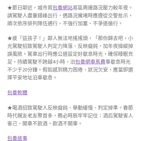
★節日鄰近，城市貿
包養網站
易區周邊路況壓力較年夜。
請駕駛人盡量錯峰出行，遇路況擁堵時應遵從交警批示，
順次依序排列隊伍通行，不強行加塞、不爭道搶行。
★疲「這孩子！」鄰人無法地搖搖頭，「那你歸去吧，小
光駕駛招致駕駛人判定力降落、反映癡鈍，加年夜操縱掉
誤風險。駕車出行時應公道設定好歇息時光，確保睡眠充
足，持續駕駛不跨越4小時，泊
包養網車馬費
車歇息時光
不少于20分鐘。假如感到精力困倦、狀況欠安，應當即選
擇平安地址泊車歇息。
包養軟體
★喝酒招致駕駛人反映癡鈍、舉動緩慢、判定掉準。春節
時代親友老友聚首多，務必時辰牢牢記住：酒后駕駛害人
害己，開車不飲酒，飲酒不開車。
包養故事