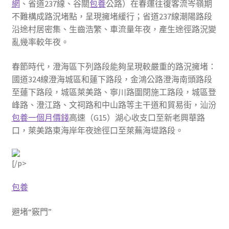
網
、省道237線、谷關
包養
公路）在春運往復客流岑嶺期
不難構成路況堵點，呈現擁堵緩行；省道237線潮陽路段
沿途村居密集、生齒浩繁、車流量年夜，產生途徑路況變
亂幾率較年夜。
春節時代，澄海區下列路段能夠呈現較嚴重的路況擁堵：
國道324線澄海城區和蓮下路段，金鴻公路澄海南頭路段
至蓮下路段，城區萊美路、寧川路圍閉施工路段，城區登
峰路、澄江路、文祠路和中山路等主干道和貿易街，汕汾
包養一個月價錢
高速（G15）湖心收支口至新老興華路
口，萊美路東海岸年夜途徑口至萊蕪海堤路段。
[/p>
包養
避堵“竅門”