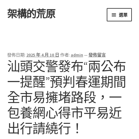
架構的荒原
跳
跳
選單
至
至
導
主
首頁
覽
要
列
內
容
發佈日期:
2025 年 4 月 10 日
作者:
admin
—
發佈留言
汕頭交警發布“兩公布
一提醒”預判春運期間
全市易擁堵路段，一
包養網心得市平易近
出行請繞行！