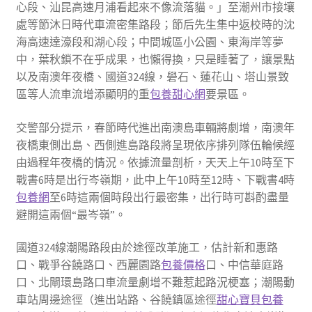
心段、汕昆高速月浦看起來不像流落貓。」至潮州市接壤
處等節沐日時代車流密集路段；節后先生集中返校時的沈
海高速達濠段和湖心段；中間城區小公園、東海岸等夢
中，葉秋鎖不在乎成果，也懶得換，只是睡著了，讓景點
以及南澳年夜橋、國道324線，礐石、蓮花山、塔山景致
區等人流車流增添顯明的重
包養甜心網
要景區。
交警部分提示，春節時代進出南澳島車輛將劇增，南澳年
夜橋東側出島、西側進島路段將呈現依序排列隊伍輪候經
由過程年夜橋的情況。依據流量剖析，天天上午10時至下
戰書6時是出行岑嶺期，此中上午10時至12時、下戰書4時
包養網
至6時這兩個時段出行最密集，出行時可斟酌盡量
避開這兩個“最岑嶺”。
國道324線潮陽路段由於途徑改革施工，估計新和惠路
口、戰爭谷饒路口、西麗園路
包養價格
口、中信華庭路
口、北閘環島路口車流量劇增不難惹起路況梗塞；潮陽動
車站周邊途徑（進出站路、谷饒鎮區途徑
甜心寶貝包養