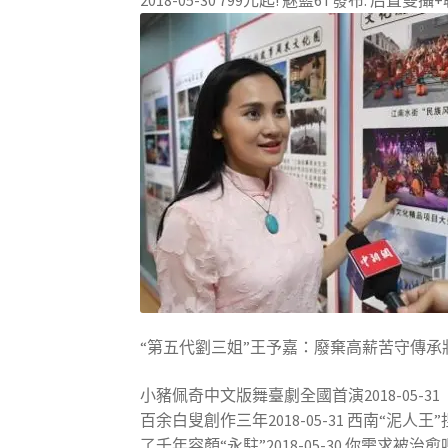
“第五代劉三姐”王予嘉：廢棄高薪苦守傳承
小豬佩奇中文版舞臺劇全國首演2018-05-3
百余白叟創作三年2018-05-31 西南“泥人王
了千年容顏“永駐”2018-05-30 你需求被