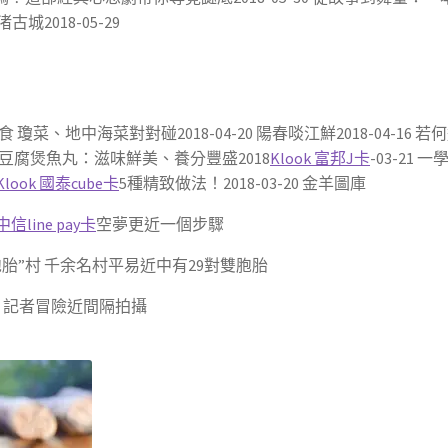
018-05-29
食 瓊菜、地中海菜對對碰2018-04-20 陽春啖江鮮2018-04-16 若
 竹蓀豆腐煲魚丸：滋味鮮美、養分豐盛2018
Klook 富邦J卡
-03-2
Klook 國泰cube卡
5種精致做法！2018-03-20 金羊圖庫
 中信line pay卡
空夢更近一個步驟
胎”村 千余名村平易近中有29對雙胞胎
 記者冒險近間隔拍攝