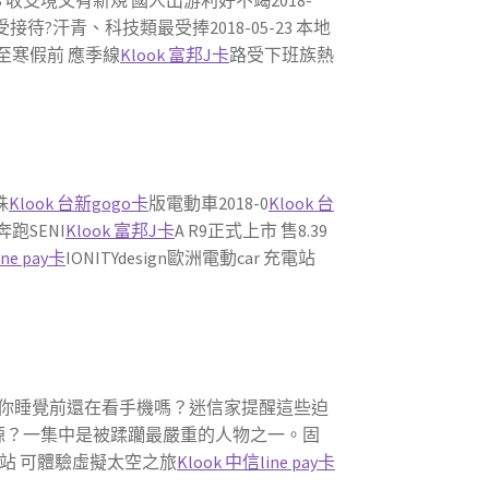
23 收支境又有新規 國人出游利好不竭2018-
接待?汗青、科技類最受捧2018-05-23 本地
續至寒假前 應季線
Klook 富邦J卡
路受下班族熱
殊
Klook 台新gogo卡
版電動車2018-0
Klook 台
奔跑SENI
Klook 富邦J卡
A R9正式上市 售8.39
ine pay卡
IONITYdesign歐洲電動car 充電站
05-31 你睡覺前還在看手機嗎？迷信家提醒這些迫
手機仍是電源？一集中是被蹂躪最嚴重的人物之一。固
式網站 可體驗虛擬太空之旅
Klook 中信line pay卡