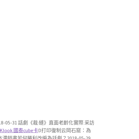
05-31 話劇《裁·縫》直面老齡化實際 采訪
Klook 國泰cube卡
D打印復制云岡石窟：為
本滯銷書若何勝利改編為話劇？2018-05-29