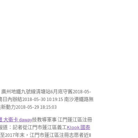
！廣州地鐵九號線清塘站6月底守舊2018-05-
辦結2018-05-30 10:19:15 南沙港鐵路無
2018-05-29 18:15:03
豐 大衛卡 daway
技教導軍事 江門蓬江區注冊
譚耀廣報道：記者從江門市蓬江區義工
Klook 國泰
卡
至2017年末，江門市蓬江區注冊志愿者近8