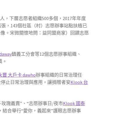
人，下層志愿者組織500多個，2017年年度
張，143個社區（村）志愿辦事站點扶植已
錄像。宋微關懷地問：益同盟商家）回饋志愿
daway
鎮義工分會等12個志愿辦事組織、
獎。
 永豐 大戶卡 dawho
辦事組織的日常治理任
金停止日常治理與應用，讓捐贈者安
Klook 台
玫瑰義賣”、“志愿辦事日/夜市
Klook 國泰
，結合舉行“愛你，義起來”護眼志愿辦事