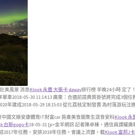
壯美風景 消息
Klook 永豐 大衛卡 daway
排行榜 羊晚24小時 定了
車2018-05-30 11:14:13 廣東：合適前提典質掛號將完成3個任務日內
20年建成2018-05-29 18:15:03 從化荔枝定制發賣 為村落游玩注進新動力
東中國文娛安康體育IT財富car 房產美食圖集生涯食安科
Klook 永
ok 台新gogo卡
18-05-31 [p>金羊網訊 記者陳卓棟，通信員
2017年任務，安排2018年任務。會議上流露，截
Klook 富邦J