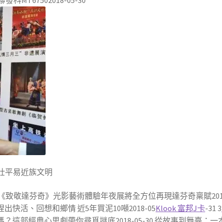
壯平易近族文明
1 《致敬達芬奇》光影藝術體驗年夜展將全方位再現達芬奇稟賦2018-
”捏出快活、回想和鄉情 近5年買泥10噸2018-05
Klook 富邦J卡
-31 3
治愈嗎？這部經典心思劇帶你尋覓謎底2018-05-30 從故事到舞臺：一