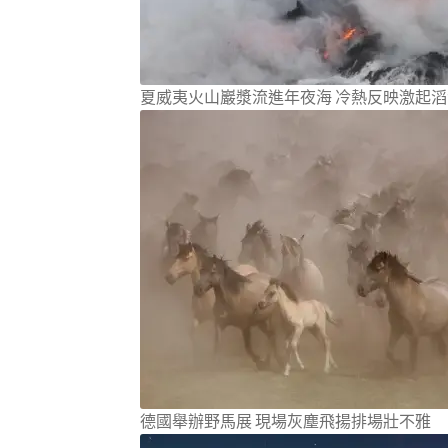
夏威夷火山巖漿流進年夜海 冷熱反映激起
德國舉辦野馬展 現場灰塵飛揚排場壯不雅