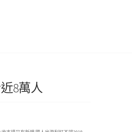
者近8萬人