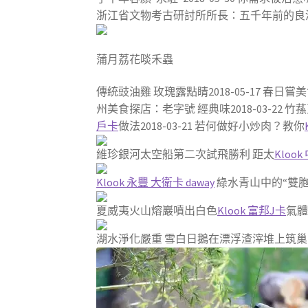
浙江省文物考古研討所所長：五千年前的良渚古城2
蒲月荔花啖禾蟲
傳統豉油雞 玫瑰露點睛2018-05-17 春日嘗美
州美食探店：老字號 經典味2018-03-22
戶卡
做法2018-03-21 若何做好小炒肉？教你
維珍銀河太空船第二次試飛勝利 距太
Klook
Klook 永豐 大衛卡 daway
綠水青山中的“雙胞
夏威夷火山熔巖噴出白色
Klook 富邦J卡
氣體
湖水淨化嚴重 雪白日鵝在漂浮渣滓堆上筑巢