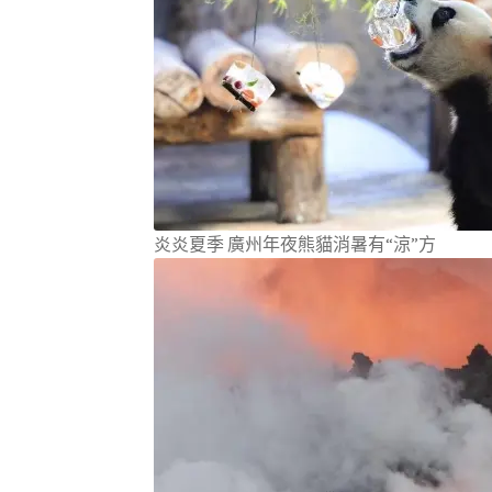
炎炎夏季 廣州年夜熊貓消暑有“涼”方