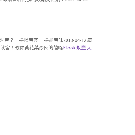
何迎春？一邊啖春茶 一邊品春味2018-04-12 廣
1 一學就會！教你黃花菜炒肉的簡略
Klook 永豐 大