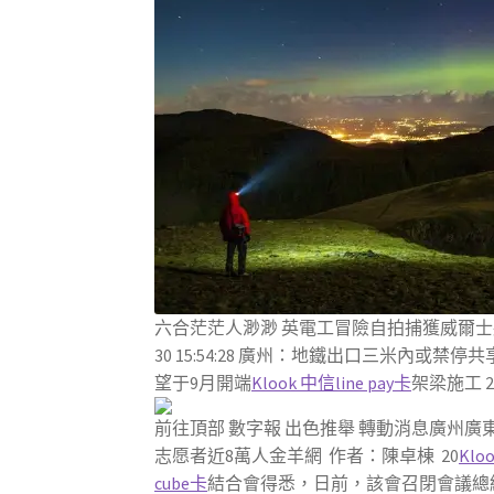
六合茫茫人渺渺 英電工冒險自拍捕獲威爾士
30 15:54:28 廣州：地鐵出口三米內或禁停共享單
望于9月開端
Klook 中信line pay卡
架梁施工 20
前往頂部 數字報 出色推舉 轉動消息廣州廣
志愿者近8萬人金羊網 作者：陳卓棟 20
Klo
cube卡
結合會得悉，日前，該會召閉會議總結