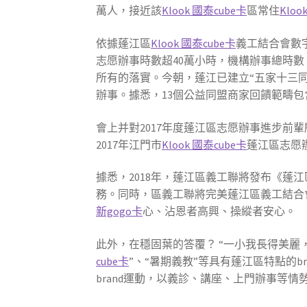
萬人，接近該
Klook 國泰cube卡
區常住
Kloo
依據蓬江區
Klook 國泰cube卡
義工結合會數字
志愿辦事時數超40萬小時，機構辦事總時數
所有的落實。今朝，蓬江已建立“五家十三同
辦事。據悉，13個公益同盟商家回饋範疇
會上并對2017年度蓬江區志愿辦事進步前
2017年江門市
Klook 國泰cube卡
蓬江區志愿
據悉，2018年，蓬江區義工聯將發布《蓬
務。同時，區義工聯將完美蓬江區義工結合
新gogo卡
心、沾恩者高興、操縱者安心。
此外，在穩固葉的答覆？ “一小我長得美麗，
cube卡
”、“暑期義教”等具有蓬江區特點的
brand運動，以義診、講座、上門辦事等