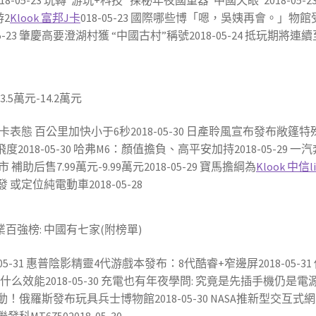
5-23 玩轉“游玩+科技” 探秘年夜國重器“中國天眼”2018-05-
游2
Klook 富邦J卡
018-05-23 國際哪些博「嗯，吳姨再會。」物館受
-23 肇慶高要澄湖村獲 “中國古村”稱號2018-05-24 抵玩期將連
5萬元-14.2萬元
皮卡表態 百公里加快小于6秒2018-05-30 日產聆風宣布發布敞篷特
度2018-05-30 哈弗M6：顏值擔負、高平安加持2018-05-29 一汽
上市 補助后售7.99萬元-9.99萬元2018-05-29 寶馬擔綱為
Klook 中信l
 或定位純電動車2018-05-28
百強榜: 中國有七家(附榜單)
18-05-31 惠普陰影精靈4代游戲本發布：8代酷睿+窄邊屏2018-
.4：新增了什么效能2018-05-30 充電也有年夜學問: 究竟是先插
發動！俄羅斯發布玩具兵士博物館2018-05-30 NASA推新型交互
發科MT67502018-05-30