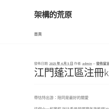
架構的荒原
跳
跳
至
至
導
主
覽
要
首頁
列
內
容
首頁
發佈日期:
2025 年 4 月 5 日
作者:
admin
—
發佈留
江門蓬江區注冊kl
帶怙恃出游：陪同是最好的關愛