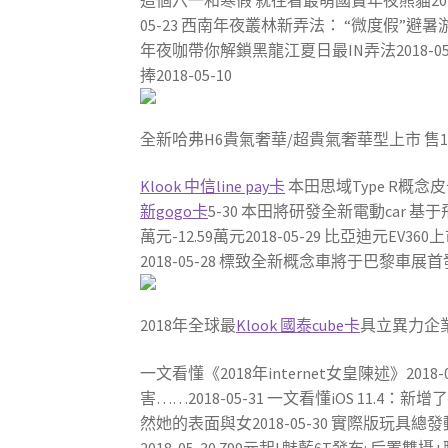
這個六一和寒假 就往看最萌國寶年夜熊貓2018-0
05-23 西南年夜叢林新弄法： “微度假”避暑
年夜咖帶你解鎖黑龍江夏日最IN弄法2018-05
捧2018-05-10
全新哈弗H6貴氣奢華/超貴氣奢華型上市 售13.
Klook 中信line pay卡
本田思域Type R概念
新gogo卡
5-30 本田將研發全新電動car 基于飛
萬元-12.59萬元2018-05-29 比亞迪元EV360
2018-05-28 標致全新概念車將于巴黎車展首發
2018年全球最
Klook 國泰cube卡
具立異力企業
一文看懂《2018年internet女皇陳述》20
害……2018-05-31 一文看懂iOS 11
然她的表面與女2018-05-30 實際版玩具總
2018-05-30 799元起! 魅藍6T發布: 后置雙攝+聯