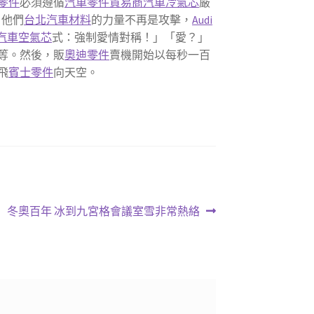
W零件
必須遵循
汽車零件貿易商
汽車冷氣芯
嚴
。他們
台北汽車材料
的力量不再是攻擊，
Audi
汽車空氣芯
式：強制愛情對稱！」「愛？」
等。然後，販
奧迪零件
賣機開始以每秒一百
飛
賓士零件
向天空。
下
冬奧百年 冰到九宮格會議室雪非常熱絡
一
篇
文
章: