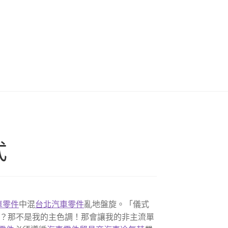
式
車零件
中混
台北汽車零件
亂地盤旋。「儀式
？那不是我的主色調！那會讓我的非主流單