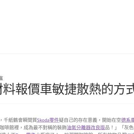
言
德材料報價車敏捷散熱的方
，千紙鶴會瞬間質
Skoda零件
疑自己的存在意義，開始在空
德系
咖啡館裡，成為最不對稱的裝飾
油氣分離器改良版
品！」「灰色