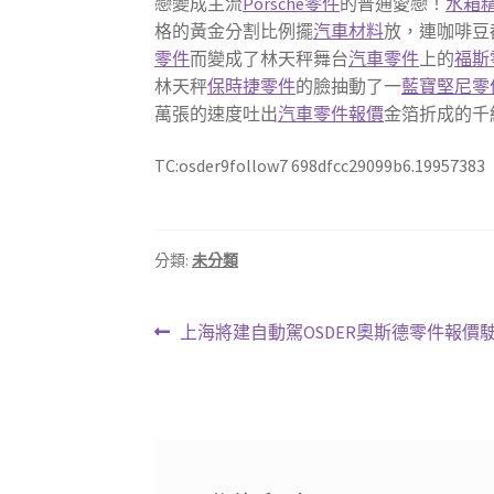
戀變成主流
Porsche零件
的普通愛戀！
水箱
格的黃金分割比例擺
汽車材料
放，連咖啡豆
零件
而變成了林天秤舞台
汽車零件
上的
福斯
林天秤
保時捷零件
的臉抽動了一
藍寶堅尼零
萬張的速度吐出
汽車零件報價
金箔折成的千
TC:osder9follow7 698dfcc29099b6.19957383
分類:
未分類
文
上
上海將建自動駕OSDER奧斯德零件報
一
章
篇
導
文
章:
覽