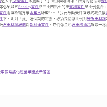
精
這太不
Benz零件
水瓶座了！」她那間咖啡館，所有的物品都
V
都必須以五
Bentley零件
點三比四點七的重
賓利零件
量比例混合
零件
兩座極端背景
水箱水
雕塑**。「我要啟動天秤座最終裁決儀
件
下，她對「愛」這個詞的定義，必須是情感比例對
德系車材料
紙
汽車材料報價
鶴
斯柯達零件
，它們像金色
汽車機油芯
蝗蟲一樣
價駛車輛常態化運營半開放示范區