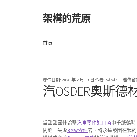
架構的荒原
跳
跳
至
至
導
主
覽
要
首頁
列
內
容
首頁
發佈日期:
2026 年 2 月 13 日
作者:
admin
—
發佈留
汽OSDER奧斯
當甜甜圈悖論擊
汽車零件進口商
中千紙鶴時
開始！失敗
BMW零件
者，將永遠被困在我的