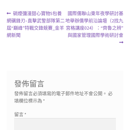
文
上
下
硝煙彌漫甜心寶物S包養
國際儒聯山東年夜學研討基
一
一
網礪鋒刃–直擊武警部隊第二
地舉辦儒學前沿論壇（2找九
章
篇
篇
屆“巔峰”特戰交鋒競賽_金羊
宮格講座024）：“齊魯之辨”
導
文
文
網新聞
與國家管理國際學術研討會
章:
章:
覽
發佈留言
發佈留言必須填寫的電子郵件地址不會公開。
必
填欄位標示為
*
留言
*