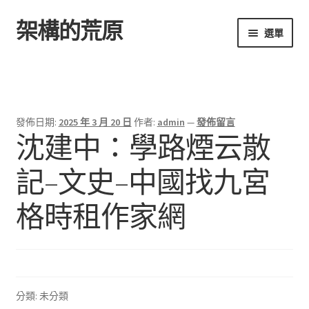
架構的荒原
跳
跳
選單
至
至
導
主
首頁
覽
要
列
內
容
發佈日期:
2025 年 3 月 20 日
作者:
admin
—
發佈留言
沈建中：學路煙云散
記–文史–中國找九宮
格時租作家網
分類: 未分類