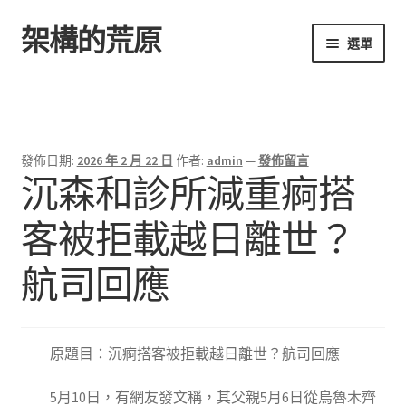
架構的荒原
跳
跳
選單
至
至
導
主
首頁
覽
要
列
內
容
發佈日期:
2026 年 2 月 22 日
作者:
admin
—
發佈留言
沉森和診所減重痾搭
客被拒載越日離世？
航司回應
原題目：沉痾搭客被拒載越日離世？航司回應
5月10日，有網友發文稱，其父親5月6日從烏魯木齊