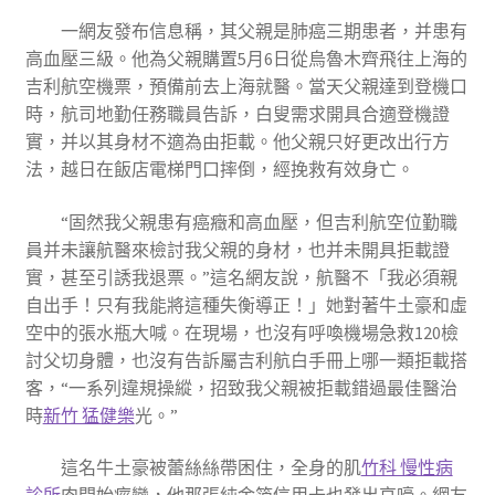
一網友發布信息稱，其父親是肺癌三期患者，并患有
高血壓三級。他為父親購置5月6日從烏魯木齊飛往上海的
吉利航空機票，預備前去上海就醫。當天父親達到登機口
時，航司地勤任務職員告訴，白叟需求開具合適登機證
實，并以其身材不適為由拒載。他父親只好更改出行方
法，越日在飯店電梯門口摔倒，經挽救有效身亡。
“固然我父親患有癌癥和高血壓，但吉利航空位勤職
員并未讓航醫來檢討我父親的身材，也并未開具拒載證
實，甚至引誘我退票。”這名網友說，航醫不「我必須親
自出手！只有我能將這種失衡導正！」她對著牛土豪和虛
空中的張水瓶大喊。在現場，也沒有呼喚機場急救120檢
討父切身體，也沒有告訴屬吉利航白手冊上哪一類拒載搭
客，“一系列違規操縱，招致我父親被拒載錯過最佳醫治
時
新竹 猛健樂
光。”
這名牛土豪被蕾絲絲帶困住，全身的肌
竹科 慢性病