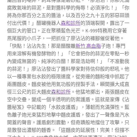
屬回音的嘲弄，刺耳得像是磨砂紙。「廖沾沾！你那充滿
腐敗氣味的蒜泥，是對醬料學的侮辱！必須淨化！」「你
將為你那百分之五的醬油，以及百分之九十五的邪惡蒜頭
付出代價！」醋罐機器人
森和診所
的頂端裂開，露出了一
個巨大的管口，正在聚積藍色光芒。K-999特務用它穿著
燕尾服的小爪子，一把抓住了廖沾沾的褲腳催促著他。
「快點！沾沾先生！那是醋酸離
新竹 高血脂
子炮！專門
用來溶解有機發酵物的！」「它會把你的蒜泥在零點一秒
內變成無菌的、純淨的白醋！那是浩劫啊！」「不准動我
的蒜泥！」廖沾沾發出了醬料學家對待信仰般的怒吼。他
以一種專業包水餃的極限速度，從旁邊的麵粉堆中抓起了
兩團麵皮。麵皮被他用氣功般的捏製手法，瞬間擴大成直
徑三公尺的巨大麵皮
森和診所
。他猛地擲出，兩張麵皮在
空中交疊，變成一個半透明的防禦護盾。這就是家傳《沾
醬秘笈》中記載的「水餃皮護盾」，薄韌而充滿彈性。藍
色離子炮光束猛烈地擊中麵皮護盾，發出了一聲像是汽水
開蓋的聲音。護盾劇烈震動，但奇蹟般地擋住了攻擊，只
是散發出濃郁的麵香。「這麵皮的延展性！完美！但撐不