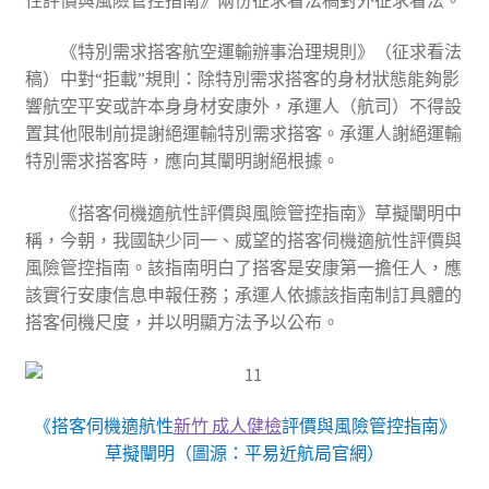
《特別需求搭客航空運輸辦事治理規則》（征求看法
稿）中對“拒載”規則：除特別需求搭客的身材狀態能夠影
響航空平安或許本身身材安康外，承運人（航司）不得設
置其他限制前提謝絕運輸特別需求搭客。承運人謝絕運輸
特別需求搭客時，應向其闡明謝絕根據。
《搭客伺機適航性評價與風險管控指南》草擬闡明中
稱，今朝，我國缺少同一、威望的搭客伺機適航性評價與
風險管控指南。該指南明白了搭客是安康第一擔任人，應
該實行安康信息申報任務；承運人依據該指南制訂具體的
搭客伺機尺度，并以明顯方法予以公布。
《搭客伺機適航性
新竹 成人健檢
評價與風險管控指南》
草擬闡明（圖源：平易近航局官網）