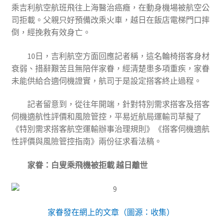
乘吉利航空航班飛往上海醫治癌癥，在動身機場被航空公
司拒載。父親只好預備改乘火車，越日在飯店電梯門口摔
倒，經挽救有效身亡。
10日，吉利航空方面回應記者稱，這名輪椅搭客身材
衰弱、措辭艱苦且無陪伴家眷，經清楚患多項重疾，家眷
未能供給合適伺機證實，航司于是設定搭客終止過程。
記者留意到，從往年開端，針對特別需求搭客及搭客
伺機適航性評價和風險管控，平易近航局運輸司草擬了
《特別需求搭客航空運輸辦事治理規則》《搭客伺機適航
性評價與風險管控指南》兩份征求看法稿。
家眷：白叟乘飛機被拒載
越日離世
家眷發在網上的文章（圖源：收集）