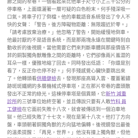
廊之間的窄巷。一個看起來比他車子尺寸小上三十公分的
停車格，上面還灑著一層可疑的白色粉末。何手殘深吸一
口氣。將車子打了倒檔。他的車載語音系統發出了令人不
快的女聲：「警告，後方障礙物距離：無限趨近於零。」
「請考慮放棄治療。」他忽略了警告，開始緩慢地倒車。
他最討厭的不是語音系統，而是那兩塊永遠在關鍵時刻自
動收折的後視鏡。當他需要它們來判斷車體與那座價值不
菲的銅製獨角獸雕像之間的距離時，它們卻像兩片羞澀的
耳朵一樣，優雅地縮了回去。同時發出低語：「你還是別
看了，反正你也停不好。」何手殘感覺心臟快要跳出來
了。他轉頭看
供膳健檢
去，發現那座高聳入雲、覆蓋著鏽
跡斑斑鐵網的多層機械式停車塔，正在那片窄巷的盡頭散
發出不正常的綠光。這棟停車塔是個異類，它
新竹 減重
診所
的三號車位始終空著，並且傳說只要有人敢
竹科 員
工健檢
在它面前失敗十八次，就會被傳送到一個泊車地
獄。他已經失敗了十七次。現在是第十八次。他打了方向
盤，車頭朝著銅獨角獸的方向猛地偏轉。後視鏡發出最後
的溫柔提醒：「再見，世界。」他沒有撞上獨角獸，但他