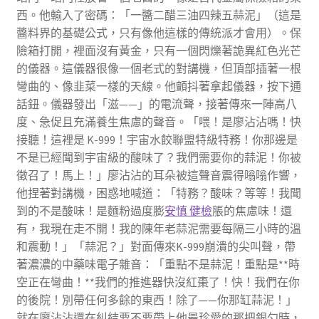
西。他輸入了密碼：「一醬二醋三油四辣五蒜泥」（這是
醬料界的基礎公式，只有像他這樣的傳統派才會用）。保
險箱打開，裡面沒有黃金，只有一個閃爍著詭異紅色光芒
的儀器。這儀器很像一個老式的對講機，但頂部插著一根
彎曲的、像韭菜一樣的天線。他顫抖著拿起儀器，按下通
話鈕。儀器發出「滋——」的電流聲，接著傳來一陣高八
度、急促且充滿養生焦慮的聲音。「喂！是廖沾沾嗎！快
接聽！這裡是 K-999！宇宙水餃聯盟特級特務！你那邊是
不是已經聞到宇宙級的酸味了？我們需要你的蒜泥！你被
徵召了！馬上！」廖沾沾的耳朵被這聲音震得嗡嗡作響，
他捏著對講機，困惑地喊道：「特務？酸味？等等！我聞
到的不是酸味！是麵粉過度膨
安慎 健檢
脹的焦慮味！還
有，我現在走不開！我的陳年老蒜泥需要每隔三小時的溫
和震動！」「蒜泥？」對面傳來K-999崩潰的尖叫聲，帶
著濃濃的中藥味電子雜音：「重點不是蒜泥！重點是**時
空正在彎曲！**我們的推進器快沒紅棗了！快！我們在你
的後院！別帶任何多餘的東西！除了——你那缸蒜泥！」
就在廖沾沾還在糾結要不要帶上他最珍愛的那把銀勺時，