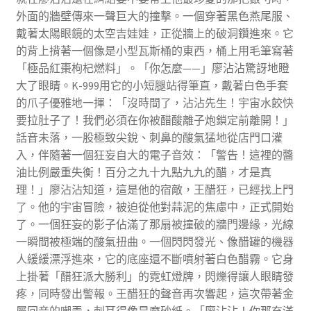
外面的牆壁傳來一聲巨大的撞擊。一個穿著黑色燕尾服、
戴著太陽眼鏡的太空吉娃娃，正從牆上的破洞鑽進來。它
的背上揹著一個像是小型瓦斯桶的東西，桶上用毛筆寫著
「極品紅棗枸杞燃料」。「你怎麼——」廖沾沾驚訝地瞪
大了眼睛。K-999用它的小短腿站得筆直，戴著白色手套
的爪子優雅地一揮：「沒時間了，沾沾先生！宇宙水餃快
要拉肚子了！我們必須在你被醋酸離子炮鎖定前離開！」
話音未落，一股極致尖銳、刺鼻的酸氣猛地從店門口灌
入，伴隨著一個狂妄自大的電子音效：「警告！這裡的醬
油比例嚴重失衡！百分之九十九點九九的醋，才是真
理！」廖沾沾知道，這是他的宿敵，王醋狂，已經找上門
了。他的宇宙冒險，被迫從他對蒜泥的焦慮中，正式開始
了。一個狂妄的影子佔滿了那扇被撞破的牆門邊緣，光線
一瞬間被極端的酸氣扭曲。一個閃閃發光、像醋罐的機器
人緩緩漂浮進來，它的底座還不斷噴射著白色醋霧。它身
上掛著「醋狂派大勝利」的霓虹燈牌，閃爍得讓人眼睛發
疼，同時發出警報。王醋狂的聲音再次響起，這次帶著金