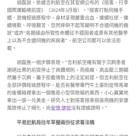
胡磊說，依據吉利航空在其官網公布的《搭客、行李
國際運輸總前提》（2024年3月版），“搭客打點伺機手
續、登機經過歷程中，身材呈現嚴重出血、連續吐逆、連
續嗟歎、呼吸艱苦、忽然摔倒不起等顯明不合適伺機的癥
狀”或許“各類緣由所致性命體征不穩固者或患有其他醫學
上以為不合適伺機的疾病者”，航空公司都可以依法拒
載。
胡磊進一個步驟表現，“吉利航空確有關于沉痾患者
謝絕出票的前提停止了具體規則，而癌癥、高血壓三期顯
然屬于沉痾，屬于拒載情勢上的法定前提。但吉利航空在
全部評價經過歷程中，能否有醫學專門牛土豪則從悍馬車
的後備箱裡拿出一個像是小型保險箱的東西，小心翼翼地
拿出一張一元美金。研究人士對搭客搭乘搭座飛機的安康
風險停止了細化，尚
安慎 健檢
沒有證據證明。”
平易近航局往年草擬
兩份征求看法稿