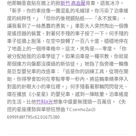
他那輛垂直貼在牆上的掀
新竹 高血壓
背車，語氣冰冷。
「新手，你的車技像一團混亂的毛線球。你污染了泊車維
度的純粹性。」「但你的後視鏡貼紙——『永不放棄』，
讓我看到了一絲愚蠢的勇氣。」車影大人突然掏出一個像
是遙控器的裝置，對著何手殘的車子按了一下。何手殘的
車子從牆上脫落，在空中旋轉了一百八十度，穩穩地停在
了地面上的一個停車格中。這次，夾角是——零度。「你
被分配給我的泊車學徒了。如果泊車是一種宗教，你就是
那個連方向盤都沒摸過的新信徒。」她指了指旁邊一輛像
是巨型嬰兒車的改造車：「這是你的訓練工具，從現在開
始，你得學會如何在零點零零一秒內，將這輛車精準停入
對面的針眼大小的車位裡。」何手殘看著那輛閃閃發光、
還在播放《小星星》的嬰兒車，感到一陣眩暈。泊車維度
的生活，比他
竹科X光
想象中還要無理頭一百萬倍。《失
控的星座運勢與單戀狂想曲 TC:senho2ai2l
6999fd8f795c62.01675380