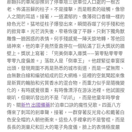
那顫抖的車尾卻擦到了停車塔三號車位入口處的一根古
老、佈滿苔蘚的柱子。不是撞擊，而是輕柔的碰觸，像戀
人之間的耳語。接著，一道濃郁的、像薄荷口香糖一樣的
綠色光芒。猛地從柱子爆發出來，瞬間吞噬了何手殘和他
的掀背車。光芒消失後，窄巷恢復了平靜，只剩下獨角獸
雕像一臉困惑的表情。何手殘感覺一陣天旋地轉，等他回
過神來，他的車子竟然垂直停在一個貼滿了巨大獎狀的牆
壁上。獎狀上寫著：「完美倒車入庫獎——第零點零零零
零零九度偏差。」落款人是「倒車王」。他趕緊從車窗探
出頭，發現周圍不再是熟悉的城市街道，而是一望無際、
由無數白線和編號組成的巨大網格。這裡的空氣聞起來像
是新買的輪胎和劣質香水的混合物，而重力似乎是隨機變
化的，有時感覺很重，有時像漂浮在游泳池裡。他試圖按
喇叭，但喇叭發出的不是「叭叭」，而是他童年時學會
的、關
新竹 出國備藥
於泊車口訣的魔性兒歌。四面八方
傳來了刺耳的剎車聲，接著，一群穿著反光背心和戴著白
色安全帽的人朝他衝來。這些人手裡拿的不是警棍，而是
長長的測量尺和巨大的電子角度儀，臉上的表情極度嚴