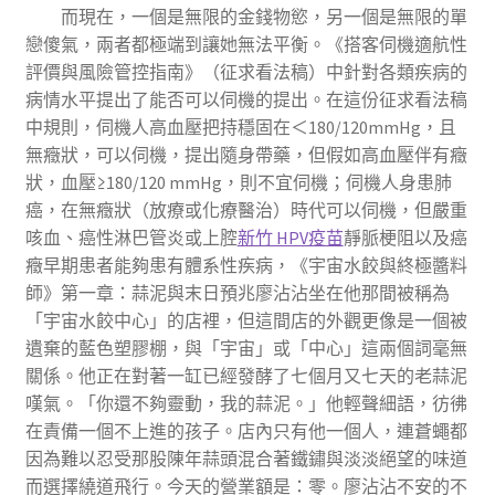
而現在，一個是無限的金錢物慾，另一個是無限的單
戀傻氣，兩者都極端到讓她無法平衡。《搭客伺機適航性
評價與風險管控指南》（征求看法稿）中針對各類疾病的
病情水平提出了能否可以伺機的提出。在這份征求看法稿
中規則，伺機人高血壓把持穩固在＜180/120mmHg，且
無癥狀，可以伺機，提出隨身帶藥，但假如高血壓伴有癥
狀，血壓≥180/120 mmHg，則不宜伺機；伺機人身患肺
癌，在無癥狀（放療或化療醫治）時代可以伺機，但嚴重
咳血、癌性淋巴管炎或上腔
新竹 HPV疫苗
靜脈梗阻以及癌
癥早期患者能夠患有體系性疾病，《宇宙水餃與終極醬料
師》第一章：蒜泥與末日預兆廖沾沾坐在他那間被稱為
「宇宙水餃中心」的店裡，但這間店的外觀更像是一個被
遺棄的藍色塑膠棚，與「宇宙」或「中心」這兩個詞毫無
關係。他正在對著一缸已經發酵了七個月又七天的老蒜泥
嘆氣。「你還不夠靈動，我的蒜泥。」他輕聲細語，彷彿
在責備一個不上進的孩子。店內只有他一個人，連蒼蠅都
因為難以忍受那股陳年蒜頭混合著鐵鏽與淡淡絕望的味道
而選擇繞道飛行。今天的營業額是：零。廖沾沾不安的不