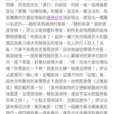
閃爍，而是固定在「通行」的狀態，同時，每一個燈箱都
發出了那種「咕嚕咕嚕」的聲音，並且有一層淡淡的、熱
氣騰騰的白霧從燈箱的
康德診所
頂部冒出，散發出一種難
以名狀的——麵粉蒸煮過頭的氣味。「麵粉焦慮？還是過
度發酵？」廖沾沾是個醬料學家，對所有食物相關的氣味
都極度敏感。他聞出來了，這是一種只有在極度巨大的麵
團因為壓力過大而散發出的氣味。街上的行人陷入了混
亂。汽車不知道該走還是該停，因為無論從哪個方向看，
都是綠燈。一個穿著西裝的男人小心翼翼地把車停在路中
央，搖下車窗，對著紅綠燈大喊：「喂！你為什麼咕嚕咕
嚕？你倒是紅一下啊！我要向左轉！綠燈沒用啊！」廖沾
沾感覺到一陣心悸。這種氣味，這種不祥的「咕嚕」聲，
與他兒時聽到的家傳預言不謀而合。他想起家傳《沾醬秘
笈》裡記載的第一句：「當世間萬物的交通都被麵皮的氣
味籠罩，且燈號恒綠、聲如湯沸時，便是宇宙水餃臨界點
到來之時。」「七點五個地球年…怎麼這麼快？」廖沾沾
猛地衝回店裡，衝到後廚，打開了一個藏在舊冰櫃後面的
暗門。暗門裡放著一個老舊的、像是古代金屬保險箱的東