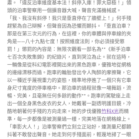
肅。「違反泊車維度基本法！斜停入庫！罪大惡極！」領
頭的泊車警察用一個擴音器大喊，聲音充滿機械感。
「我、我沒有斜停！我只是垂直停在了牆壁上！」何手殘
趕緊為自己辯解，但聲音因為恐懼而顫抖。「垂直泊車？
那是在第三次元的行為，在這裡，你的車體與停車線的夾
角是——八十九點七度！按照維度法則，你必須接受懲
罰！」懲罰的內容是：無限次觀看一部名為**《新手泊車
七百次失敗集錦》的紀錄片，直到哭泣為止。就在這時，
一輛像是從科幻電影裡開出來的黑色跑車，優雅地從網格
的邊緣漂移而過。跑車的輪胎發出令人陶醉的摩擦聲，它
以一種近乎蔑視重力的姿態，精準地停進了一個只有它車
身尺寸寬度的停車格中。那泊車的過程就像一場舞蹈，流
暢、完美，且毫無任何多餘的動作**。跑車的駕駛座上走
出一個全身黑色皮衣的女人，她戴著一副透明護目鏡，冷
酷地朝著何手殘的方向走來。她的步伐優雅
竹科X光
而精
準，每一步都像是被測量過一樣，完美地落在網格線上。
「車影大人！」泊車警察們立刻立正站好，連測量尺都顫
抖著不敢發出聲音。她走到何手殘面前，輕蔑地掃了一眼