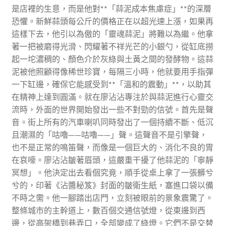
是店裡的生意，而是他對**「蒜泥成本焦慮症」**的深層
恐懼。新鮮蒜頭每公斤的價格正在以超光速上漲，如果再
這樣下去，他引以為傲的「靈魂蒜泥」將難以為繼。他拿
著一把被磨得光滑、閃耀著不祥光芒的小銀勺，從缸底撈
起一坨濃稠的、顏色介於灰綠與土黃之間的發酵物。這蒜
泥被他照顧得像稀世珍寶，每隔三小時，他就要用手指彈
一下缸邊，確保它能感受到**「溫和的震動」**，以助其
在精神上達到圓滿。就在廖沾沾專注於與蒜泥進行心靈交
流時，外面的世界開始發出一些不對勁的信號。首先是聲
音。街上所有的汽車喇叭同時發出了一個持續不斷、低沉
且潮濕的「咕嚕——咕嚕——」聲。這聲音不是引擎聲，
也不是正常的鳴笛聲，而像是一個巨大的、消化不良的胃
在哀嚎。廖沾沾皺著眉頭，這嚴重干擾了他蒜泥的「寧靜
冥想」。他決定出去看個究竟，順手從桌上拿了一張髒兮
兮的，印著《沾醬秘笈》封面的皺衛生紙，塞進口袋以備
不時之需。他一腳踏出店門，立刻被眼前的景象震驚了。
整條城市的主幹道上，數百個交通信號燈，從東邊到西
邊，從高架橋到巷弄口，全部變成了綠燈。它們不是交替