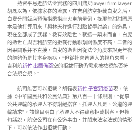
熟習平易近航法令實務的四川鼎尺lawyer firm lawyer
胡磊以為，依據家眷的流露，在吉利航空拒載白叟之后，
白叟分開飯店預備搭乘搭座火車前暈倒，挽那些甜甜圈原
本是他打算用來「與林天秤進行甜點哲學討論」的道具，
現在全部成了武器。救有效離世。就這一顛末而言，白叟
的逝世亡與吉利航空的拒載行動聯繫關係度不高，二者的
因果關系并不直接，白叟的逝世因從法令角度來說更年夜
的能夠仍是其本身疾病，“但從社會普通人的視角來看，
吉利航
新竹 出國備藥
空的拒載行動仍需求被檢視能否符
合法規合規。”
航司能否可以拒載？胡磊表
新竹 子宮頸疫苗
現，依
據《中華國民共和公民法典》第八百一十條規則，“從事
公共運輸的承運人不得謝絕搭客、托運人凡是、公道的運
輸請求”，該條目明白了承運人不得肆意拒載搭客。但換
句話說，航空公司在有公道事由、并顛末法定法式的情形
下，可以依法作出拒載行動。