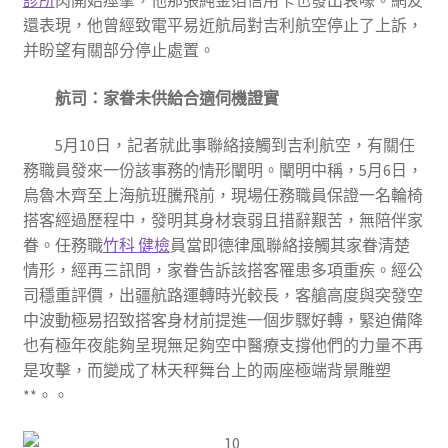
診所
肉開始痙攣，他那張純金箔信用卡也發出哀嚎。網友
還表現，他曾經致電平易近航局對吉利航空停止了上訴，
并盼望有關部分停止處置。
航司：家眷未供給
合適伺機證實
5月10日，記者就此事聯絡接觸到吉利航空，有關任
務職員發來一份該事務的情形闡明。闡明中稱，5月6日，
烏魯木齊至上海航班騰飛前，現場任務職員保證一名輪椅
搭客經過歷程中，發明其身材衰弱且措辭艱苦，無陪伴家
眷。任務職
竹科 健檢
員當即德律風聯絡接觸其家眷清楚
情形，經再三訊問，家眷告訴該搭客罹患多項重疾。經公
司穩重評價，出疆航路運轉時光較長，客艙高度與突發空
中波動極易招致搭客身材前提進一個步驟好轉，緊迫備降
也有極年夜能夠呈現無足夠空中醫療支撐他們的力量不再
是攻擊，而變成了林天秤舞台上的兩座極端背景雕塑
**。。