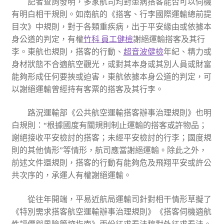
記者查詢發明，多家航司均對患病搭客能否可以伺機
有明白相干規則。如南航的《搭客、行李國際運輸總前提
目次》中規則，對于各類重疾病，出于平安緣由或依據本
身公道的判定，有權
竹科 員工健檢
謝絕運輸搭客及其行
李。東航也規則，搭客的行動、
超音波健檢
年紀、精力或
身材狀態不合適航空觀光，或對其本身或其別人員或財富
能夠形成任何要挾或迫害，東航依據本身公道的判定，可
以謝絕運輸曾經持有客票的搭客及其行李。
路況運輸部《公共航空運輸搭客辦事治理規則》也明
白規則：“根據國度有關規則制止運輸的搭客或許物品；
謝絕接收平安檢討的搭客；未經平安檢討的行李；國度規
則的其他情形”等情形，航司應當謝絕運輸。除此之外，
前述文件還規則，搭客的行動有能夠危及飛翔平安或許公
共次序的，承運人有權謝絕運輸。
從往年開端，平易近航局運輸司針對相干情形草擬了
《特別需求搭客航空運輸辦事治理規則》《搭客伺機適航
性評價與風險管控指南》兩份征求看法稿對外征求看法。