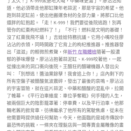
了太久！」K-999焦急地大喊，中藥味更濃了。廖沾沾知
道，他必須帶走他那缸陳年老蒜泥，那是宇宙的希望。他
跑到蒜泥缸前，使出他搬運食材的全部力量，將那口比他
還胖的缸抱起。「走！K-999！我們要從後院逃跑！別再
管你的紅棗枸杞燃料了！」「不行！燃料是文明的基礎！
沒了紅棗我飛不遠！」吉娃娃特務抗議。它用小嘴咬住廖
沾沾的衣領，同時開啟了它背上的枸杞推進器。推進器發
出「滋滋」的輕微煎煮聲，伴
新竹 在職體檢
隨著一股濃
郁的蔘味爆發。廖沾沾抱著蒜泥缸、K-999咬著他，一起
從撞出來的洞口衝向後院。王醋狂的醋罐機器人發出尖
叫：「別想逃！醬油黨餘孽！我會追上你！」店內剩下的
所有空盤子被醋酸氣波震碎，發出了最後的哀鳴。廖沾沾
的宇宙冒險，就在這片蒜泥、中藥和醋酸的混亂中，拉開
了帷幕。《平行泊車維度：車位爭奪戰》何手殘的人生，
被兩個巨大的陰影籠罩著：停車費，以及平行泊車。他那
輛老舊的掀背車，彷彿繼承了他所有的駕駛焦慮，從未在
他需要時提供過任何幫助。今天，他面臨的是城市傳說中
最恐怖的挑戰，一條夾在理髮店與一間專賣金屬雕像的畫