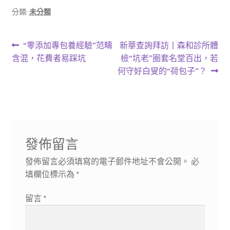
分類:
未分類
文
上
下
“零添加專包養經驗”范疇
新華查詢拜訪丨森和診所體
一
一
含混，花費者易踩坑
檢“坑老”圈套名堂百出，若
章
篇
篇
何守好白叟的“荷包子”？
導
文
文
章:
章:
覽
發佈留言
發佈留言必須填寫的電子郵件地址不會公開。
必
填欄位標示為
*
留言
*