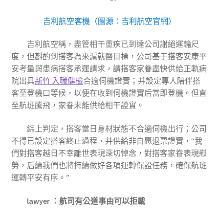
吉利航空客機（圖源：吉利航空官網）
吉利航空稱，盡管相干重疾已到達公司謝絕運輸尺
度，但斟酌到搭客為來滬就醫目標，公司基于搭客安康平
安考量與患病搭客承運請求，請搭客家眷盡快供給正軌病
院出具
新竹 入職健檢
合適伺機證實；并設定專人陪伴搭
客至登機口等候，以便在收到伺機證實后當即登機。但直
至航班騰飛，家眷未能供給相干證實。
綜上判定，搭客當日身材狀態不合適伺機出行；公司
不得已設定搭客終止過程，并供給非自愿退票證實，“我
們對搭客越日不幸離世表現深切悼念，對搭客家眷表現慰
勞，后續我們也將持續做好各項運轉保證任務，確保航班
運轉平安有序。”
lawyer ：航司有公道事由
可以拒載