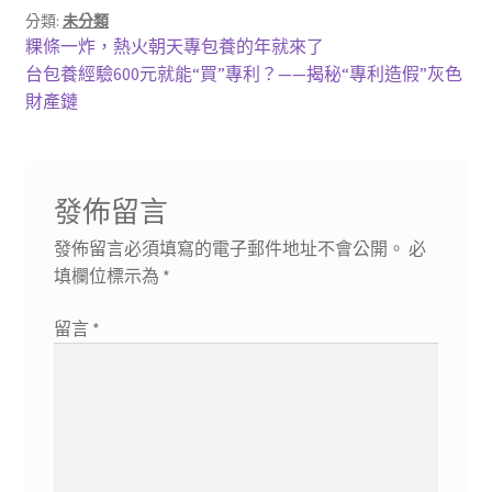
分類:
未分類
文
上
粿條一炸，熱火朝天專包養的年就來了
一
下
台包養經驗600元就能“買”專利？——揭秘“專利造假”灰色
章
篇
一
財產鏈
導
文
篇
章:
文
覽
章:
發佈留言
發佈留言必須填寫的電子郵件地址不會公開。
必
填欄位標示為
*
留言
*