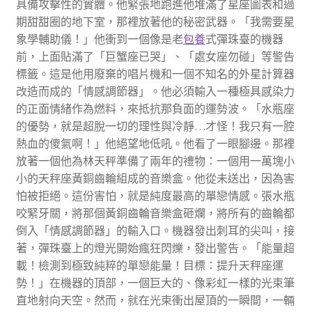
具備攻擊性的實體。他緊張地跑進他堆滿了星座圖表和過
期甜甜圈的地下室，那裡放著他的秘密武器。「我需要星
象學輔助儀！」他衝到一個像是老
包養
式彈珠臺的機器
前，上面貼滿了「巨蟹座已哭」、「處女座勿碰」等警告
標籤。這是他用廢棄的唱片機和一個不知名的外星計算器
改造而成的「情感調節器」。他必須輸入一種極具感染力
的正面情緒作為燃料，來抵抗那負面的運勢波。「水瓶座
的優勢，就是超脫一切的理性與冷靜…才怪！我只有一腔
熱血的傻氣啊！」他絕望地低吼。他看了一眼腳邊。那裡
放著一個他為林天秤準備了兩年的禮物：一個用一萬塊小
小的天秤座黃銅齒輪組成的音樂盒。他從未送出，因為害
怕被拒絕。這份害怕，就是純度最高的單戀情感。張水瓶
咬緊牙關，將那個黃銅齒輪音樂盒砸爛，將所有的齒輪都
倒入「情感調節器」的輸入口。機器發出刺耳的尖叫，接
著，彈珠臺上的燈光開始瘋狂閃爍，發出警告。「能量超
載！檢測到極致純粹的單戀能量！目標：提升天秤座運
勢！」在機器的頂部，一個巨大的、像彩虹一樣的光束筆
直地射向天空。然而，就在光束衝出屋頂的一瞬間，一輛