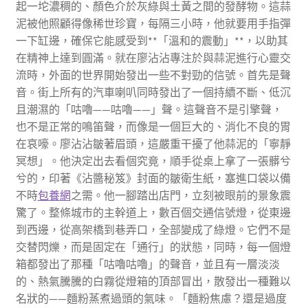
起一坨濃稠的、顏色介於灰綠與土黃之間的發酵物。這蒜
泥被他照顧得像稀世珍寶，每隔三小時，他就要用手指彈
一下缸邊，確保它能感受到**「溫和的震動」**，以助其
在精神上達到圓滿。就在廖沾沾專注於與蒜泥進行心靈交
流時，外面的世界開始發出一些不對勁的信號。首先是聲
音。街上所有的汽車喇叭同時發出了一個持續不斷、低沉
且潮濕的「咕嚕——咕嚕——」聲。這聲音不是引擎聲，
也不是正常的鳴笛聲，而像是一個巨大的、消化不良的胃
在哀嚎。廖沾沾皺著眉頭，這嚴重干擾了他蒜泥的「寧靜
冥想」。他決定出去看個究竟，順手從桌上拿了一張髒兮
兮的，印著《沾醬秘笈》封面的皺衛生紙，塞進口袋以備
不時
包養網
之需。他一腳踏出店門，立刻被眼前的景象震
驚了。整條城市的主幹道上，數百個交通信號燈，從東邊
到西邊，從高架橋到巷弄口，全部變成了綠燈。它們不是
交替閃爍，而是固定在「通行」的狀態，同時，每一個燈
箱都發出了那種「咕嚕咕嚕」的聲音，並且有一層淡淡
的、熱氣騰騰的白霧從燈箱的頂部冒出，散發出一種難以
名狀的——麵粉蒸煮過頭的氣味。「麵粉焦慮？還是過度