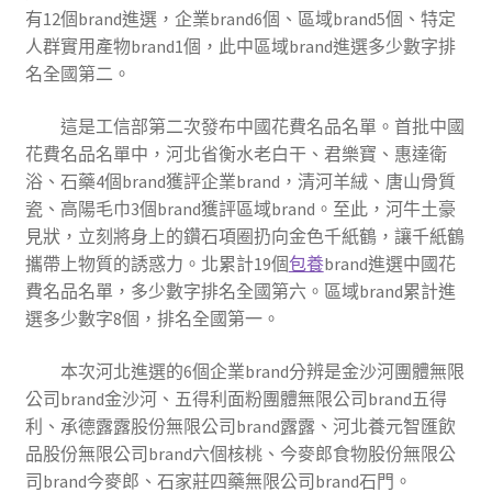
有12個brand進選，企業brand6個、區域brand5個、特定
人群實用產物brand1個，此中區域brand進選多少數字排
名全國第二。
這是工信部第二次發布中國花費名品名單。首批中國
花費名品名單中，河北省衡水老白干、君樂寶、惠達衛
浴、石藥4個brand獲評企業brand，清河羊絨、唐山骨質
瓷、高陽毛巾3個brand獲評區域brand。至此，河牛土豪
見狀，立刻將身上的鑽石項圈扔向金色千紙鶴，讓千紙鶴
攜帶上物質的誘惑力。北累計19個
包養
brand進選中國花
費名品名單，多少數字排名全國第六。區域brand累計進
選多少數字8個，排名全國第一。
本次河北進選的6個企業brand分辨是金沙河團體無限
公司brand金沙河、五得利面粉團體無限公司brand五得
利、承德露露股份無限公司brand露露、河北養元智匯飲
品股份無限公司brand六個核桃、今麥郎食物股份無限公
司brand今麥郎、石家莊四藥無限公司brand石門。