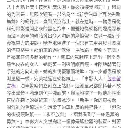
三次元的行為，在這裡，你的車體與停車線的夾角是——
八十九點七度！按照維度法則，你必須接受懲罰！」懲罰
的內容是：無限次觀看一部名為**《新手泊車七百次失敗
集錦》的紀錄片，直到哭泣為止。就在這時，一輛像是從
科幻電影裡開出來的黑色跑車，優雅地從網格的邊緣漂移
而過。跑車的輪胎發出令人陶醉的摩擦聲，它以一種近乎
蔑視重力的姿態，精準地停進了一個只有它車身尺寸寬度
的停車格中。那泊車的過程就像一場舞蹈，流暢、完美，
且毫無任何多餘的動作**。跑車的駕駛座上走出一個全身
黑色皮衣的女人，她戴著一副透明護目鏡，冷酷地朝著何
手殘的方向走來。她的步伐優雅而精準，每一步都像是被
測量過一樣，完美地落在網格線上。「車影大人！
包養留
言板
」泊車警察們立刻立正站好，連測量尺都顫抖著不敢
發出聲音。她走到何手殘面前，輕蔑地掃了一眼他那輛垂
直貼在牆上的掀背車，語氣冰冷。「新手，你的車技像一
團混亂的毛線球。你污染了泊車維度的純粹性。」「但你
的後視鏡貼紙——『永不放棄』，讓我看到了一絲愚蠢的
勇氣。」車影大人突然掏出一個像是遙控器的裝置，對著