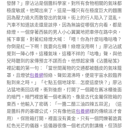
發酵？」廖沾沾是個醬料學家，對所有食物相關的氣味都
極度敏感。他聞出來了，這是一種只有在極度巨大的麵團
因為壓力過大而散發出的氣味。街上的行人陷入了混亂。
汽車不知道該走還是該停，因為無論從哪個方向看，都是
綠燈。一個穿著西裝的男人小心翼翼地把車停在路中央，
搖下車窗，對著紅綠燈大喊：「喂！你為什麼咕嚕咕嚕？
你倒是紅一下啊！我要向左轉！綠燈沒用啊！」廖沾沾感
覺到一陣心悸。這種氣味，這種不祥的「咕嚕」聲，與他
兒時聽到的家傳預言不謀而合。他想起家傳《沾醬秘笈》
裡記載的第一句：「當世間萬物的交通都被麵皮的氣味籠
罩，且燈號
包養網
恒綠、聲如湯沸時，便是宇宙水餃臨界
點到來之時。」「七點五個地球年…怎麼這麼快？」廖沾
沾猛地衝回店裡，衝到後廚，打開了一個藏在舊冰櫃後面
的暗門。暗門裡放著一個老舊的、像是古代金屬保險箱的
東西。他輸入了密碼：「一醬二醋三油四辣五蒜泥」（這
是醬料界的基礎公式，只有像他這
包養網
樣的傳統派才會
用）。保險箱打開，裡面沒有黃金，只有一個閃爍著詭異
紅色光芒的儀器。這儀器很像一個老式的對講機，但頂部