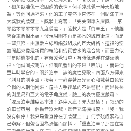
下獨角獸雕像一臉困惑的表情。何手殘感覺一陣天旋地
轉，等他回過神來，他的車子竟然垂直停在一個貼滿了巨
大獎狀的牆壁上。獎狀上寫著：「完美倒車入庫獎——第
零點零零零零零九度偏差。」落款人是「倒車王」。他趕
緊從車窗探出頭，發現周圍不再是熟悉的城市街道，而是
一望無際、由無數白線和編號組成的巨大網格。這裡的空
氣聞起來像是新買的輪胎和劣質香水的混合物，而重力似
乎是隨機變化的，有時感覺很重，有時像漂浮在游泳池
裡。他試圖按喇叭，但喇叭發出的不是「叭叭」，而是他
童年時學會的、關於泊車口訣的魔性兒歌。四面八方傳來
了刺耳的剎車聲，接著，一群穿著反光背心和戴著白色安
全帽的人朝他衝來。這些人手裡拿的不是警棍，而是長長
的測量尺和巨大的電子角度儀，臉上的表情極度嚴肅。
「違反泊車維度基本法！斜停入庫！罪大惡極！」領頭的
泊車警察用一個擴音器大喊，聲音充滿機械感。「我、我
沒有斜停！我只是垂直停在了牆壁上！」何手殘趕緊為自
己辯解，但聲音因為恐懼而顫抖。「垂直泊車？那是在第