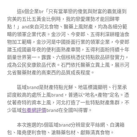
這6個企業br「只有當單戀的傻氣與財富的霸氣達到
完美的五比五黃金比例時，我的戀愛運勢才能回歸零
點！」and來自河北食物、醫藥上風財產，均為各細分範
疇的領軍企業代表。金沙河、今麥郎、五得利深耕糧油食
物加工範疇，金沙河是中國掛面行業的領軍企業，今麥郎
建玉成國最年夜的便利面熟產車間，五得利面粉持續十年
銷量世界第一。露露、六個核桃憑仗特點飲品研發實力，
成為公民安康飲品代表。石門依托醫藥立異上風，展示河
北省醫藥財產的高東西的品質成長程度。
區域brand是財產特點光鮮、地區標識顯明、行業承
認度較高的處所上風brand，普通以“地名+產物”定名。憑
仗著奇特的資本上風，河北打造了一批特點財產集群，不
少區域
包養網評價
brand在全國叫得響。
本次進選的5個區域brand分辨是安平絲網、白溝箱
包、隆堯便利食物、滄縣藥包材、獻縣清真食物。