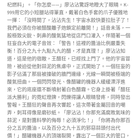
杞燃料」。「你怎麼——」廖沾沾驚訝地瞪大了眼睛。K-
999用它的小短腿站得筆直，戴著白色手套的爪子優雅地
一揮：「沒時間了，沾沾先生！宇宙水餃快要拉肚子了！
我們必須在你被醋酸離子炮鎖定前離開！」話音未落，一
股極致尖銳、刺鼻的酸氣猛地從店門口灌入，伴隨著一個
狂妄自大的電子音效：「警告！這裡的醬油比例嚴重失
衡！百分之九十九點九九的醋，才是真理！」廖沾沾知
道，這是他的宿敵，王醋狂，已經找上門了。他的宇宙冒
險，被迫從他對蒜泥的焦慮中，正式開始了。一個狂妄的
影子佔滿了那扇被撞破的牆門邊緣，光線一瞬間被極端的
酸氣扭曲。一個閃閃發光、像醋罐的機器人緩緩漂浮進
來，它的底座還不斷噴射著白色醋霧。它身上掛著「醋狂
派大勝利」的霓虹燈牌，閃爍得讓人眼睛發疼，同時發出
警報。王醋狂的聲音再次響起，這次帶著金屬回音的嘲
弄，刺耳得像是磨砂紙。「廖沾沾！你那充滿腐敗氣味的
蒜泥，是對醬料學的侮辱！必須淨化！」「你將為你那百
分之五的醬油，以及百分之九十五的邪惡蒜頭付出代
價！」醋罐機器人的頂端裂開，露出了一個巨大的管口，