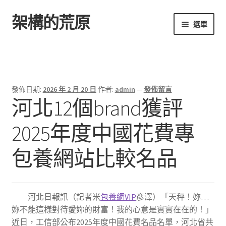
架構的荒原
跳
跳
選單
至
至
導
主
首頁
覽
要
列
內
容
發佈日期:
2026 年 2 月 20 日
作者:
admin
—
發佈留言
河北12個brand獲評
2025年度中國花費專
包養網站比較名品
河北日報訊（記者米
包養網VIP
彥澤）「天秤！妳…
妳不能這樣對待愛妳的財富！我的心意是實實在在的！」
近日，工信部公布2025年度中國花費名品名單，河北省共