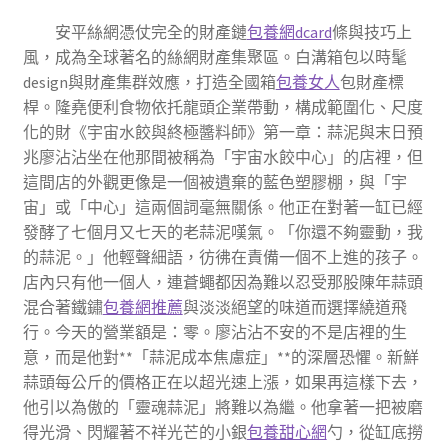
安平絲網憑仗完全的財產鏈
包養網dcard
條與技巧上
風，成為全球著名的絲網財產集聚區。白溝箱包以時髦
design與財產集群效應，打造全國箱
包養女人
包財產標
桿。隆堯便利食物依托龍頭企業帶動，構成範圍化、尺度
化的財《宇宙水餃與終極醬料師》第一章：蒜泥與末日預
兆廖沾沾坐在他那間被稱為「宇宙水餃中心」的店裡，但
這間店的外觀更像是一個被遺棄的藍色塑膠棚，與「宇
宙」或「中心」這兩個詞毫無關係。他正在對著一缸已經
發酵了七個月又七天的老蒜泥嘆氣。「你還不夠靈動，我
的蒜泥。」他輕聲細語，彷彿在責備一個不上進的孩子。
店內只有他一個人，連蒼蠅都因為難以忍受那股陳年蒜頭
混合著鐵鏽
包養網推薦
與淡淡絕望的味道而選擇繞道飛
行。今天的營業額是：零。廖沾沾不安的不是店裡的生
意，而是他對**「蒜泥成本焦慮症」**的深層恐懼。新鮮
蒜頭每公斤的價格正在以超光速上漲，如果再這樣下去，
他引以為傲的「靈魂蒜泥」將難以為繼。他拿著一把被磨
得光滑、閃耀著不祥光芒的小銀
包養甜心網
勺，從缸底撈