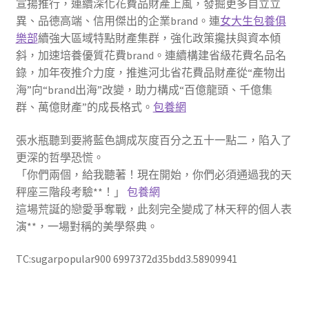
宣揚推行，連續深化花費品財產上風，發掘更多自立立
異、品德高端、信用傑出的企業brand。連
女大生包養俱
樂部
續強大區域特點財產集群，強化政策攙扶與資本傾
斜，加速培養優質花費brand。連續構建省級花費名品名
錄，加年夜推介力度，推進河北省花費品財產從“產物出
海”向“brand出海”改變，助力構成“百億龍頭、千億集
群、萬億財產”的成長格式。
包養網
張水瓶聽到要將藍色調成灰度百分之五十一點二，陷入了
更深的哲學恐慌。
「你們兩個，給我聽著！現在開始，你們必須通過我的天
秤座三階段考驗**！」
包養網
這場荒誕的戀愛爭奪戰，此刻完全變成了林天秤的個人表
演**，一場對稱的美學祭典。
TC:sugarpopular900 6997372d35bdd3.58909941