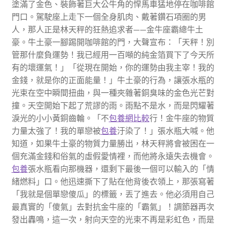
塗滿了金色、裝飾著巨大公牛角的悍馬車猛地停在咖啡館
門口。駕駛座上走下一個全身肌肉、戴著鑽石項圈的男
人，那人正是林天秤的狂熱追求者——金牛座霸總牛土
豪。牛土豪一腳踢開咖啡館的門，大聲宣布：「天秤！別
管那什麼負運勢！我已經用一百噸的純金箔買下了今天所
有的壞運氣！」「從現在開始，你的運勢由我主宰！我的
金錢，就是你的正面能量！」牛土豪的行為，讓張水瓶的
光束在空中瞬間扭曲，與一種夾雜著銅臭味的金色光芒對
撞。天空開始下起了荒謬的雨。雨點不是水，而是閃耀著
淚光的小小黃銅齒輪。「不
包養網比較
行！金牛座的物質
力量太強了！我的單戀被
包養
汙染了！」張水瓶大喊。他
知道，如果牛土豪的物質力量勝出，林天秤將會被困在一
個充滿金錢和俗氣的虛假愛情裡，而他將永遠失去機會。
包養
張水瓶看向那機器，還剩下最後一個可以輸入的「情
緒燃料」口。他迅速撕下了貼在他背後衣領上，那張寫著
「我就是個單戀傻瓜」的標籤，丟了進去。他必須用自己
最真實的「傻氣」去對抗金牛座的「霸氣」！調節器再次
發出轟鳴，這一次，射向天空的光束不再是彩虹色，而是