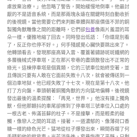
慮放棄治療。」他忽略了警告，開始緩慢地倒車。他最討
厭的不是語音系統，而是那兩塊永遠在關鍵時刻自動收折
的後視鏡。當他需要它們來判斷車體與那座價值不菲的銅
製獨角獸雕像之間的距離時，它們卻
包養
像兩片羞澀的耳
朵一樣，優雅地縮了回去。同時發出低語：「你還是別看
了，反正你也停不好。」何手殘感覺心臟快要跳出來了。
他轉頭看去，發現那座高聳入雲、覆蓋著鏽跡斑斑鐵網的
多層機械式停車塔，正在那片窄巷的盡頭散發出不正常的
綠光。這棟停車塔是個異類，它的三號車位始終空著，並
且傳說只要有人敢在它面前失敗十八次，就會被傳送到一
個泊車地獄。他已經失敗了十七次。現在是第十八次。他
打了方向盤，車頭朝著銅獨角獸的方向猛地偏轉。後視鏡
發出最後的溫柔提醒：「再見，世界。」他沒有撞上獨角
獸，但他那顫抖的車尾卻擦到了停車塔三號車位入口處的
一根古老、佈滿苔蘚的柱子。不是撞擊，而是輕柔的碰
觸，像戀人之間的耳語。接著，一道濃郁的、像薄荷口香
糖一樣的綠色光芒。猛地從柱子爆發出來，瞬間吞噬了何
手殘和他的掀背車。光芒消失後，窄巷恢復了平靜，只剩