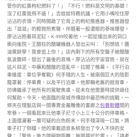
管你的紅棗枸杞燃料了！」「不行！燃料是文明的基礎！
沒了紅棗我飛不遠！」吉娃娃特務抗議。它用小嘴咬住廖
沾沾的衣領，同時開啟了它背上的枸杞推進器。推進器發
出「滋滋」的輕微煎煮聲，伴隨著一股濃郁的蔘味爆發。
廖沾沾抱著蒜泥缸、K-999咬著他，一起從撞出來的洞口
衝向後院。王醋狂的醋罐機器人發出尖叫：「別想逃！醬
油黨餘孽！我會追上你！」店內剩下的所有空盤子被醋酸
氣波震碎，發出了最後的哀鳴。廖沾沾的宇宙冒險，就在
這片蒜泥、中藥和醋酸的混亂中，拉開了帷幕。《平行泊
車維度：車位爭奪戰》何手殘的人生，被兩個巨大的陰影
籠罩著：停車費，以及平行泊車。他那輛老舊的掀背車，
彷彿繼承了他所有的駕駛焦慮，從未在他需要時提供過任
何幫助。今天，他面臨的是城市傳說中最恐怖的挑戰，一
條夾在理髮店與一間專賣金屬雕像的畫廊之
包養軟體
間的
窄巷。一個看起來比他車子尺寸小上三十公分的停車格，
上面還灑著一層可疑的白色粉末。何手殘深吸一口氣。將
車子打了倒檔。他的車載語音系統發出了令人不快的女
聲：「警告，後方障礙物距離：無限趨近於零。」「請考