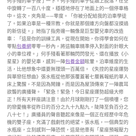
何手殘的車子按了一下。何手殘的車子從牆上脫落，在空
中旋轉了一百八十度，穩穩地停在了地面上的一個停車格
中。這次，夾角是——零度。「你被分配給我的泊車學徒
了。如果泊車是一種宗教，你就是那個連方向盤都沒摸過
的新信徒。」她指了指旁邊一輛像是巨型嬰兒車的改造
車：「這是你的訓練工具，從現在開始，你得學會如何在
零點
包養網
零零一秒內，將這輛車精準停入對面的針眼大
小的車位裡。」何手殘看著那輛閃閃發光、還在播放《小
星星》的嬰兒車，感到一陣
包養金額
眩暈。泊車維度的生
活，比他想象中還要無理頭一百萬倍。《失控的星座運勢
與單戀狂想曲》張水瓶從他那張覆蓋著七層舊報紙的單人
床上驚醒，不是因為鬧鐘，而是因為屋頂傳來了一陣震耳
欲聾的廣播聲。「緊急！緊急！今日星座運勢超級大修
正！所有天秤座請注意！由於月球剛剛打了一個噴嚏，您
的戀愛機率從昨日的百分之九十九點九，陡降至負百分之
八十七！」廣播員的聲音聽起來像是一個正在經歷中年危
機的雙子座，充滿了戲劇性的絕望。張水瓶，一個典型的
水瓶座，立刻感到一陣恐慌，這是他患有「星座預報壓力