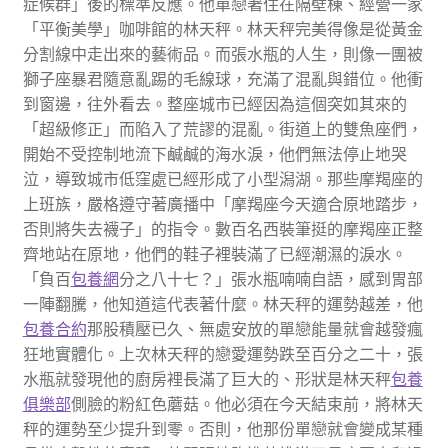
症候群」後的標準反應。他單戀著住在隔壁棟、經營一家
「平衡美學」咖啡館的林天秤。林天秤完美得像是從黃金
分割線中走出來的藝術品。而張水瓶的人生，則像一團被
獅子座暴君隨意亂踢的毛線球，充滿了混亂與錯位。他衝
到窗邊，往外看去。整座城市已經因為這個突如其來的
「超級修正」而陷入了荒謬的混亂。街道上的雙魚座們，
開始不受控制地流下鹹鹹的海水淚，他們無法停止地哭
泣，導致城市低窪處已經形成了小型潟湖。那些摩羯座的
上班族，嚴格遵守著廣播中「摩羯座今天適合原地踏步，
否則將失去襪子」的指令。數百名西裝筆挺的摩羯座正整
齊地站在原地，他們的鞋子裡裝滿了已經潮濕的淚水。
「負百
包養網
分之八十七？」張水瓶喃喃自語，感到胃部
一陣翻騰，他知道這代表著什麼。林天秤的運勢越差，他
包養合約
那股積壓已久、無處安放的單戀能量就會越發瘋
狂地實體化。上次林天秤的戀愛運勢跌至百分之二十，張
水瓶就發現他的廚房裡長滿了巨大的、形狀是林天秤
包養
俱樂部
側臉的粉紅色蘑菇。他必須在今天結束前，將林天
秤的運勢至少提升到零。否則，他那份單戀就會變成某種