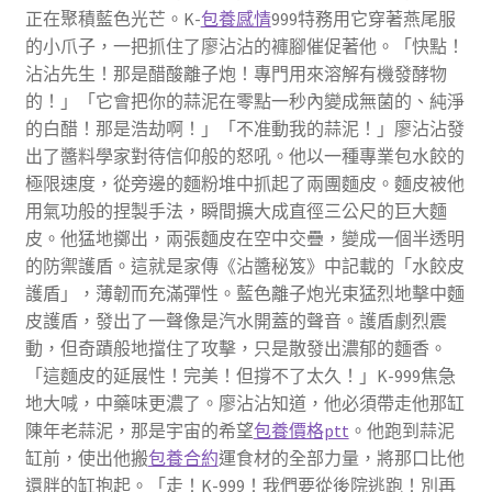
正在聚積藍色光芒。K-
包養感情
999特務用它穿著燕尾服
的小爪子，一把抓住了廖沾沾的褲腳催促著他。「快點！
沾沾先生！那是醋酸離子炮！專門用來溶解有機發酵物
的！」「它會把你的蒜泥在零點一秒內變成無菌的、純淨
的白醋！那是浩劫啊！」「不准動我的蒜泥！」廖沾沾發
出了醬料學家對待信仰般的怒吼。他以一種專業包水餃的
極限速度，從旁邊的麵粉堆中抓起了兩團麵皮。麵皮被他
用氣功般的捏製手法，瞬間擴大成直徑三公尺的巨大麵
皮。他猛地擲出，兩張麵皮在空中交疊，變成一個半透明
的防禦護盾。這就是家傳《沾醬秘笈》中記載的「水餃皮
護盾」，薄韌而充滿彈性。藍色離子炮光束猛烈地擊中麵
皮護盾，發出了一聲像是汽水開蓋的聲音。護盾劇烈震
動，但奇蹟般地擋住了攻擊，只是散發出濃郁的麵香。
「這麵皮的延展性！完美！但撐不了太久！」K-999焦急
地大喊，中藥味更濃了。廖沾沾知道，他必須帶走他那缸
陳年老蒜泥，那是宇宙的希望
包養價格ptt
。他跑到蒜泥
缸前，使出他搬
包養合約
運食材的全部力量，將那口比他
還胖的缸抱起。「走！K-999！我們要從後院逃跑！別再