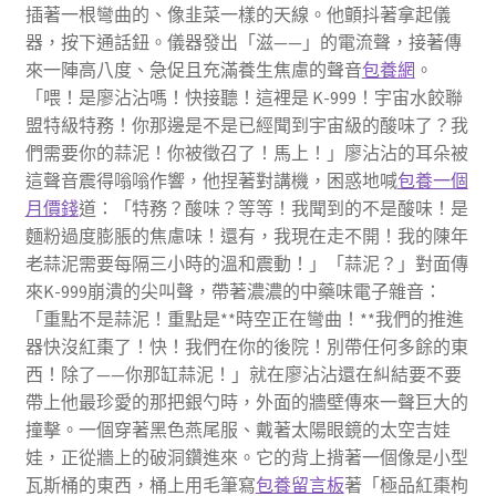
插著一根彎曲的、像韭菜一樣的天線。他顫抖著拿起儀
器，按下通話鈕。儀器發出「滋——」的電流聲，接著傳
來一陣高八度、急促且充滿養生焦慮的聲音
包養網
。
「喂！是廖沾沾嗎！快接聽！這裡是 K-999！宇宙水餃聯
盟特級特務！你那邊是不是已經聞到宇宙級的酸味了？我
們需要你的蒜泥！你被徵召了！馬上！」廖沾沾的耳朵被
這聲音震得嗡嗡作響，他捏著對講機，困惑地喊
包養一個
月價錢
道：「特務？酸味？等等！我聞到的不是酸味！是
麵粉過度膨脹的焦慮味！還有，我現在走不開！我的陳年
老蒜泥需要每隔三小時的溫和震動！」「蒜泥？」對面傳
來K-999崩潰的尖叫聲，帶著濃濃的中藥味電子雜音：
「重點不是蒜泥！重點是**時空正在彎曲！**我們的推進
器快沒紅棗了！快！我們在你的後院！別帶任何多餘的東
西！除了——你那缸蒜泥！」就在廖沾沾還在糾結要不要
帶上他最珍愛的那把銀勺時，外面的牆壁傳來一聲巨大的
撞擊。一個穿著黑色燕尾服、戴著太陽眼鏡的太空吉娃
娃，正從牆上的破洞鑽進來。它的背上揹著一個像是小型
瓦斯桶的東西，桶上用毛筆寫
包養留言板
著「極品紅棗枸