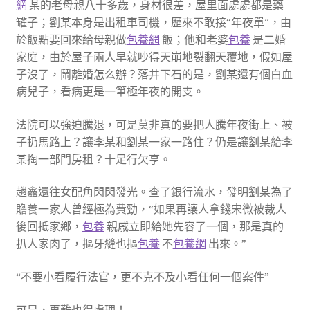
網
某的老母親八十多歲，身材很差，屋里面處處都是藥
罐子；劉某本身是出租車司機，歷來不敢接“年夜單”，由
於飯點要回來給母親做
包養網
飯；他和老婆
包養
是二婚
家庭，由於屋子兩人早就吵得天崩地裂翻天覆地，假如屋
子沒了，鬧離婚怎么辦？落井下石的是，劉某還有個白血
病兒子，看病更是一筆極年夜的開支。
法院可以強迫騰退，可是莫非真的要把人騰年夜街上、被
子扔馬路上？讓李某和劉某一家一路住？仍是讓劉某給李
某掏一部門房租？十足行欠亨。
趙鑫還往女配角閃閃發光。查了銀行流水，發明劉某為了
贍養一家人曾經極為費勁，“如果再讓人拿錢宋微被裁人
後回抵家鄉，
包養
親戚立即給她先容了一個，那是真的
扒人家肉了，摳牙縫也摳
包養
不
包養網
出來。”
“不要小看履行法官，更不克不及小看任何一個案件”
可是，再難也得處理！