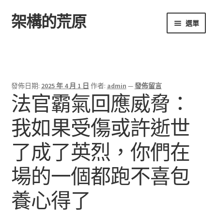
架構的荒原
跳
跳
選單
至
至
導
主
首頁
覽
要
列
內
容
發佈日期:
2025 年 4 月 1 日
作者:
admin
—
發佈留言
法官霸氣回應威脅：
我如果受傷或許逝世
了成了英烈，你們在
場的一個都跑不喜包
養心得了