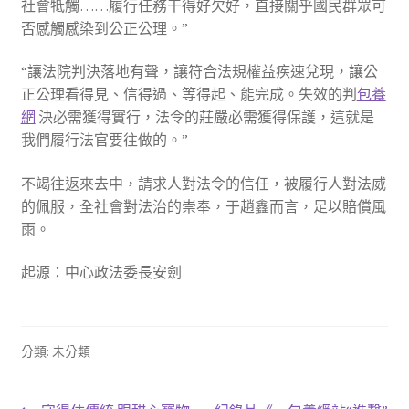
社會牴觸……履行任務干得好欠好，直接關乎國民群眾可
否感觸感染到公正公理。”
“讓法院判決落地有聲，讓符合法規權益疾速兌現，讓公
正公理看得見、信得過、等得起、能完成。失效的判
包養
網
決必需獲得實行，法令的莊嚴必需獲得保護，這就是
我們履行法官要往做的。”
不竭往返來去中，請求人對法令的信任，被履行人對法威
的佩服，全社會對法治的崇奉，于趙鑫而言，足以賠償風
雨。
起源：中心政法委長安劍
分類: 未分類