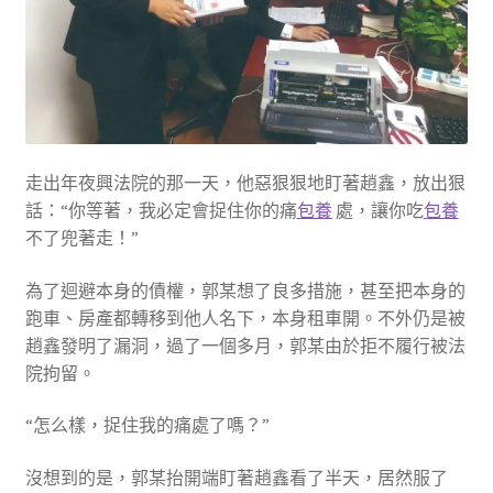
走出年夜興法院的那一天，他惡狠狠地盯著趙鑫，放出狠
話：“你等著，我必定會捉住你的痛
包養
處，讓你吃
包養
不了兜著走！”
為了迴避本身的債權，郭某想了良多措施，甚至把本身的
跑車、房產都轉移到他人名下，本身租車開。不外仍是被
趙鑫發明了漏洞，過了一個多月，郭某由於拒不履行被法
院拘留。
“怎么樣，捉住我的痛處了嗎？”
沒想到的是，郭某抬開端盯著趙鑫看了半天，居然服了