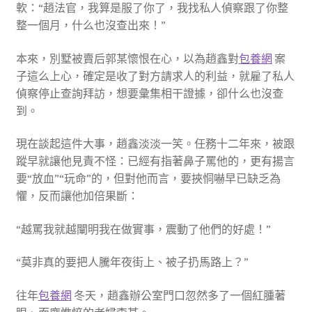
軟：“趙法官，我算是服了你了，我找私人偵察跟了你整
整一個月，什么也沒查出來！”
本來，別墅被賣后郭某懷恨在心，以為趙鑫對
包養網
案
子這么上心，確定是收了對方請求人的利益，就雇了私人
偵察停止查詢拜訪，想要彙集相干證據，卻什么也沒查
到。
現在談起這件大事，趙鑫淡淡一笑。任務十二年來，被跟
蹤早就讓他見責不怪：已經有指著鼻子罵他的，更有揚言
要“放血”“玩命”的，但對他而言，要挾恫嚇早已缺乏為
懼，反而讓他加倍果斷：
“越罵我就越闡明我在做實事，震動了他們的好處！”
“莫非真的要把人騰年夜街上、被子扔馬路上？”
往年
包養網
冬天，趙鑫辦公室門口忽然多了一個紅腫著