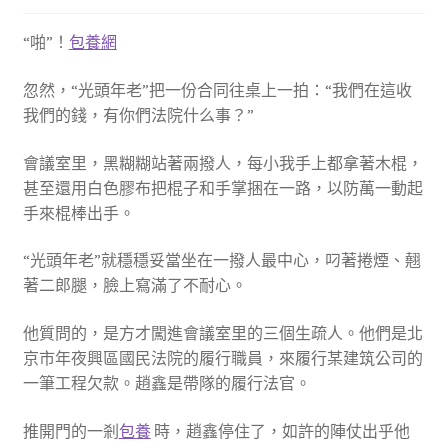
“啪”！
包養網
忽然，“光頭年老”把一份合同往桌上一拍：“我們在這收
我們的錢，有你們法院什么事？”
會議室里，黑糊糊站著兩撥人，每小我手上都拿著木棍，
甚至還用白色膠布把棍子和手掌捆在一路，以防萬一動起
手來棍棒出手。
“光頭年老”就穩穩妥當坐在一撥人最中心，叼著捲煙、翹
著二郎腿，臉上寫滿了不耐心。
他質問的，是方才闖進會議室里的三個生疏人。他們是北
京市年夜興區國民法院的履行職員，來履行某建筑公司的
一筆工程欠款。趙鑫是帶隊的履行法官。
推開門的一剎
包養
時，趙鑫停住了，如許的陣仗出乎他