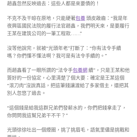
趙鑫忽然反映過去：這些人都是來要債的！
不克不及干晾在原地，只能硬著
包養
頭皮啟齒：“我是年
夜興區國民法院的履行法官趙鑫，我們明天來，是要履行
王某在建筑公司的一筆工程款……”
沒等他說完，就被“光頭年老”打斷了：“你有法令手續
嗎？你們懂不懂法啊？我可是有法令手續的。”
而趙鑫看了一眼所謂的“法令手
包養網
續”，只是王某和他
簽好的一份協定，心里清楚了個大要：確定是王某這個
“滾刀肉”沒說真話，把這筆錢讓渡給了多家借主，還把其
別人忽悠了過去。
“這個錢是給我這群兄弟們發薪水的，你們把錢拿走了，
你問問我這幫兄弟干不干？”
光頭徐徐吐出一個煙圈，挑了挑眉毛，語氣里儘是挑戰和