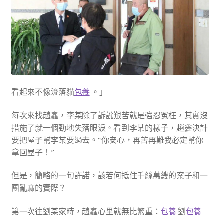
看起來不像流落貓
包養
。」
每次來找趙鑫，李某除了訴說艱苦就是強忍冤枉，其實沒
措施了就一個勁地失落眼淚。看到李某的樣子，趙鑫決計
要把屋子幫李某要過去。“你安心，再苦再難我必定幫你
拿回屋子！”
但是，簡略的一句許諾，該若何抵住千絲萬縷的案子和一
團亂麻的實際？
第一次往劉某家時，趙鑫心里就無比繁重：
包養
劉
包養