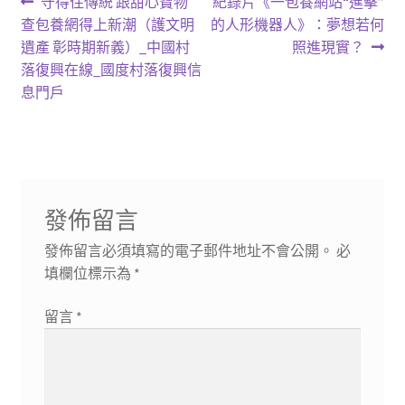
文
上
下
守得住傳統 跟甜心寶物
紀錄片《一包養網站“進擊”
一
一
查包養網得上新潮（護文明
的人形機器人》：夢想若何
章
篇
篇
遺產 彰時期新義）_中國村
照進現實？
導
文
文
落復興在線_國度村落復興信
章:
章:
息門戶
覽
發佈留言
發佈留言必須填寫的電子郵件地址不會公開。
必
填欄位標示為
*
留言
*