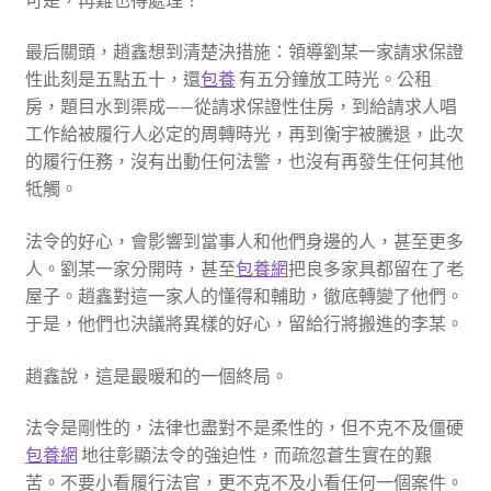
最后關頭，趙鑫想到清楚決措施：領導劉某一家請求保證
性此刻是五點五十，還
包養
有五分鐘放工時光。公租
房，題目水到渠成——從請求保證性住房，到給請求人唱
工作給被履行人必定的周轉時光，再到衡宇被騰退，此次
的履行任務，沒有出動任何法警，也沒有再發生任何其他
牴觸。
法令的好心，會影響到當事人和他們身邊的人，甚至更多
人。劉某一家分開時，甚至
包養網
把良多家具都留在了老
屋子。趙鑫對這一家人的懂得和輔助，徹底轉變了他們。
于是，他們也決議將異樣的好心，留給行將搬進的李某。
趙鑫說，這是最暖和的一個終局。
法令是剛性的，法律也盡對不是柔性的，但不克不及僵硬
包養網
地往彰顯法令的強迫性，而疏忽蒼生實在的艱
苦。不要小看履行法官，更不克不及小看任何一個案件。