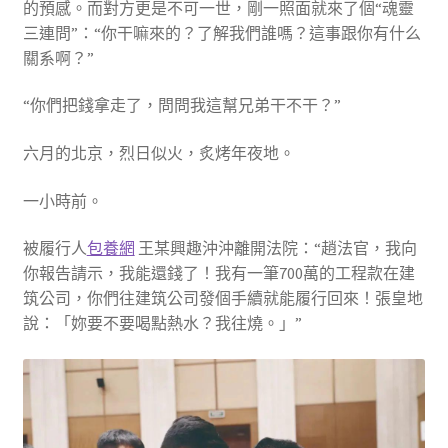
的預感。而對方更是不可一世，剛一照面就來了個“魂靈
三連問”：“你干嘛來的？了解我們誰嗎？這事跟你有什么
關系啊？”
“你們把錢拿走了，問問我這幫兄弟干不干？”
六月的北京，烈日似火，炙烤年夜地。
一小時前。
被履行人
包養網
王某興趣沖沖離開法院：“趙法官，我向
你報告請示，我能還錢了！我有一筆700萬的工程款在建
筑公司，你們往建筑公司發個手續就能履行回來！張皇地
說：「妳要不要喝點熱水？我往燒。」”