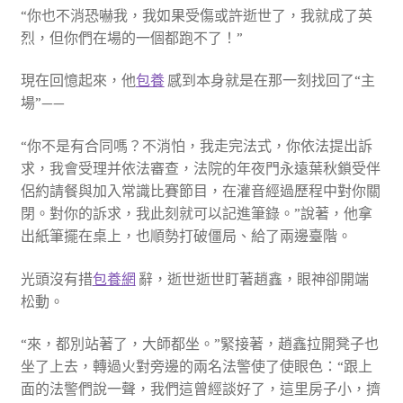
“你也不消恐嚇我，我如果受傷或許逝世了，我就成了英
烈，但你們在場的一個都跑不了！”
現在回憶起來，他
包養
感到本身就是在那一刻找回了“主
場”——
“你不是有合同嗎？不消怕，我走完法式，你依法提出訴
求，我會受理并依法審查，法院的年夜門永遠葉秋鎖受伴
侶約請餐與加入常識比賽節目，在灌音經過歷程中對你關
閉。對你的訴求，我此刻就可以記進筆錄。”說著，他拿
出紙筆擺在桌上，也順勢打破僵局、給了兩邊臺階。
光頭沒有措
包養網
辭，逝世逝世盯著趙鑫，眼神卻開端
松動。
“來，都別站著了，大師都坐。”緊接著，趙鑫拉開凳子也
坐了上去，轉過火對旁邊的兩名法警使了使眼色：“跟上
面的法警們說一聲，我們這曾經談好了，這里房子小，擠