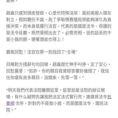
要挾。
趙鑫只感到頭皮發麻，心里也特殊沒底：面前兩撥人還在
對立，假如聽任不論，為了爭取債務僵局很能夠演化為直
接沖突。而本身是履行法官，代表的是國度法令、保護的
是法令莊嚴，既然曾經出去了，必需亮相，慫的話丟的不
是小我的臉，硬著頭皮也得上！
霸氣回懟！法官在那一刻找回了“主場”
目睹對方措辭句句回嗆，趙鑫趕忙伸手叫停，定了定心，
回懟曩昔：“如許，你的題目我曾經答覆好幾個了，我信
任你還有良多題目，沒關系，先等一等。”
“明天我們代表法院離開這里，這里就是法院的辦公現
場，有什么疑問先讓我把法定法式實行完。誰違背法令
包
養網
次序，針對的不是我小我，而是國度法令、國民法
院。”