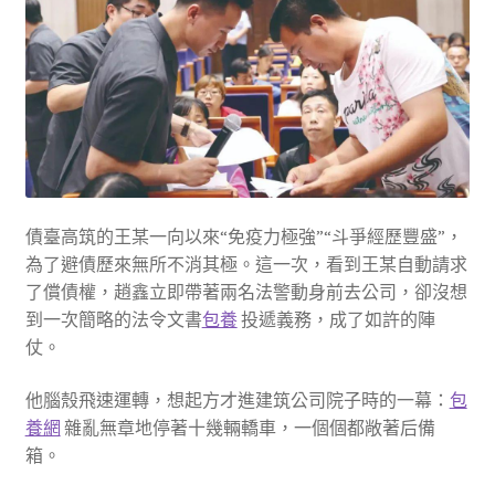
債臺高筑的王某一向以來“免疫力極強”“斗爭經歷豐盛”，
為了避債歷來無所不消其極。這一次，看到王某自動請求
了償債權，趙鑫立即帶著兩名法警動身前去公司，卻沒想
到一次簡略的法令文書
包養
投遞義務，成了如許的陣
仗。
他腦殼飛速運轉，想起方才進建筑公司院子時的一幕：
包
養網
雜亂無章地停著十幾輛轎車，一個個都敞著后備
箱。