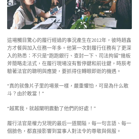
這場觸目驚心的履行經過的事況產生在2012年，彼時趙鑫
方才餐與加入任務一年多。他第一次對履行任務有了更深
入的熟悉：不只是“跑跑銀行、查封一下、司法拘留”幾板
斧簡略走法式，在履行現場沒有暫停鍵和前往鍵，時辰考
驗著法官的聰明與應變，要抓得住轉眼即逝的機遇。
“真的就像片子里的場景一樣，嚴重懼怕，可是為什么敢
斗？由於敢當！”
“越罵我，就越闡明震動了他們的好處！”
履行法官是權力兌現的最后一道關隘，每一句言語、每一
個臉色，都直接影響到當事人對法令的尊敬與佩服。