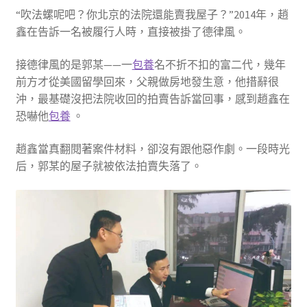
“吹法螺呢吧？你北京的法院還能賣我屋子？”2014年，趙
鑫在告訴一名被履行人時，直接被掛了德律風。
接德律風的是郭某——一
包養
名不折不扣的富二代，幾年
前方才從美國留學回來，父親做房地發生意，他措辭很
沖，最基礎沒把法院收回的拍賣告訴當回事，感到趙鑫在
恐嚇他
包養
。
趙鑫當真翻閱著案件材料，卻沒有跟他惡作劇。一段時光
后，郭某的屋子就被依法拍賣失落了。