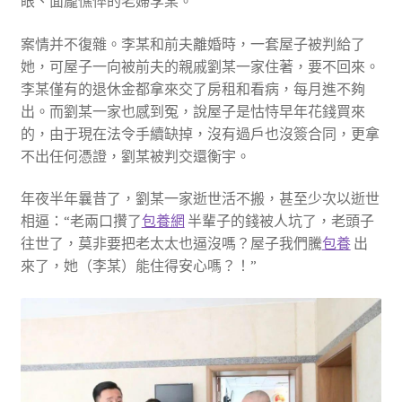
眼、面龐憔悴的老婦李某。
案情并不復雜。李某和前夫離婚時，一套屋子被判給了
她，可屋子一向被前夫的親戚劉某一家住著，要不回來。
李某僅有的退休金都拿來交了房租和看病，每月進不夠
出。而劉某一家也感到冤，說屋子是怙恃早年花錢買來
的，由于現在法令手續缺掉，沒有過戶也沒簽合同，更拿
不出任何憑證，劉某被判交還衡宇。
年夜半年曩昔了，劉某一家逝世活不搬，甚至少次以逝世
相逼：“老兩口攢了
包養網
半輩子的錢被人坑了，老頭子
往世了，莫非要把老太太也逼沒嗎？屋子我們騰
包養
出
來了，她（李某）能住得安心嗎？！”