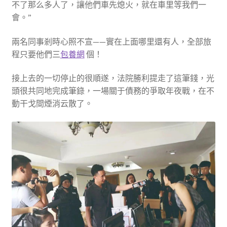
不了那么多人了，讓他們車先熄火，就在車里等我們一
會。”
兩名同事剎時心照不宣——實在上面哪里還有人，全部旅
程只要他們三
包養網
個！
接上去的一切停止的很順遂，法院勝利提走了這筆錢，光
頭很共同地完成筆錄，一場關于債務的爭取年夜戰，在不
動干戈間煙消云散了。