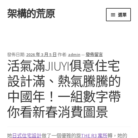
架構的荒原
跳
跳
選單
至
至
導
主
首頁
覽
要
列
內
容
發佈日期:
2026 年 3 月 5 日
作者:
admin
—
發佈留言
活氣滿JIUYI俱意住宅
設計滿、熱氣騰騰的
中國年！一組數字帶
你看新春消費圖景
她
日式住宅設計
做了一個優雅的旋
THE R3 寓所
轉，她的