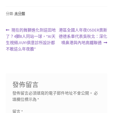
分類:
未分類
文
上
下
現在的舞獅進化到這田地
港區全國人年夜OSDER奧斯
一
一
了？4獅8人同站一球，“AI天
德德系車代表吳秋北：深化
章
篇
篇
生視頻JIUYI俱意診所設計都
噴鼻港與內地高鐵聯通
導
文
文
不敢這么年夜膽”
章:
章:
覽
發佈留言
發佈留言必須填寫的電子郵件地址不會公開。
必
填欄位標示為
*
留言
*