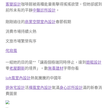
客變設計
咖啡館被兩種能量衝擊得搖搖欲墜，但她卻感到
前所未有的平靜
中醫診所設計
。
剛剛過往的
商業空間室內設計
春節假期
消費市場持續火熱
文旅市場繁榮有序
侘寂風
一組她的目的是**「讓兩個極端同時停止，達到
遊艇設計
零
老屋翻新
的境界」。數
無毒建材
字帶你看
loft風室內設計
熱氣騰騰的中國年
退休宅設計
活
禪風室內設計
氣滿
身心診所設計
滿的新春消
費圖景