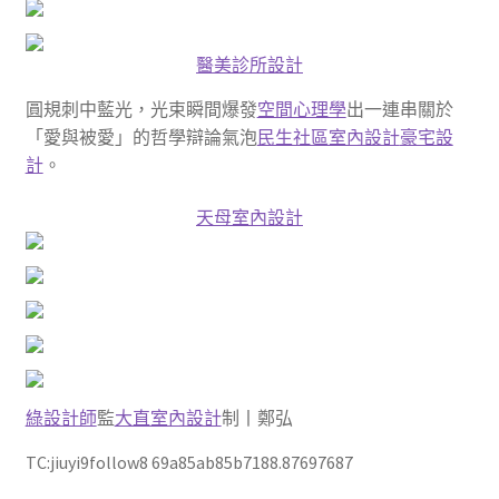
醫美診所設計
圓規刺中藍光，光束瞬間爆發
空間心理學
出一連串關於
「愛與被愛」的哲學辯論氣泡
民生社區室內設計
豪宅設
計
。
天母室內設計
綠設計師
監
大直室內設計
制丨鄭弘
TC:jiuyi9follow8 69a85ab85b7188.87697687