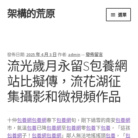
架構的荒原
跳
跳
選單
至
至
導
主
首頁
覽
要
列
內
容
發佈日期:
2025 年 4 月 3 日
作者:
admin
—
發佈留言
流光歲月永留S包養網
站比擬傳，流花湖征
集攝影和微視頻作品
十仲
包養網
包養網
春下
包養網
旬，剛下過雪的南安
包養網
市，氣溫
包養
已降
包養網
至
包養網
零
包養
下
包養
，「這孩
包養網
子！
包養網
包養網
」鄰人無法地搖搖頭
包養
，「
包