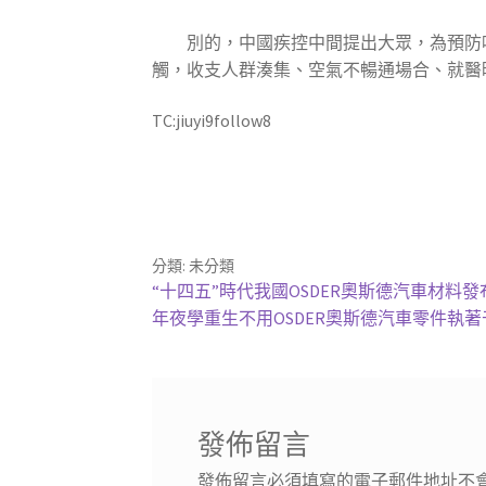
別的，中國疾控中間提出大眾，為預防
觸，收支人群湊集、空氣不暢通場合、就醫
TC:jiuyi9follow8
分類: 未分類
文
上
“十四五”時代我國OSDER奧斯德汽車材料發布
一
下
年夜學重生不用OSDER奧斯德汽車零件執著
章
篇
一
導
文
篇
章:
文
覽
章:
發佈留言
發佈留言必須填寫的電子郵件地址不