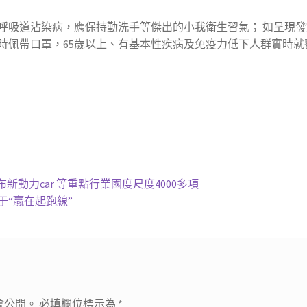
呼吸道沾染病，應保持勤洗手等傑出的小我衛生習氣； 如呈現
時佩帶口罩，65歲以上、有基本性疾病及免疫力低下人群實時就
新動力car 等重點行業國度尺度4000多項
于“贏在起跑線”
會公開。
必填欄位標示為
*