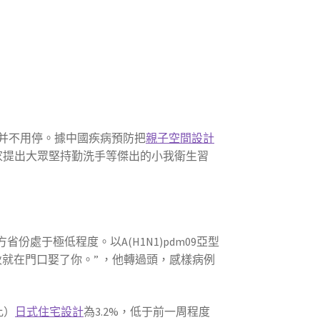
并不用停。據中國疾病預防把
親子空間設計
家提出大眾堅持勤洗手等傑出的小我衛生習
份處于極低程度。以A(H1N1)pdm09亞型
就在門口娶了你。” ，他轉過頭，感樣病例
比）
日式住宅設計
為3.2%，低于前一周程度