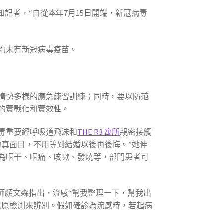
記者，“自從本年7月15日開端，新冠病毒
均未有新冠病毒疫苗。
情勢多樣的應急練習訓練；同時，要以防范
的實戰化和實效性。
毒重要經呼吸道飛沫和
THE R3 寓所
親密接觸
的真面目，不用等到結婚以後再後悔。”她伸
為咽干、咽痛、咳嗽、發燒等，部門患者可
師顏文森指出，流感“幫我整理一下，幫我出
抗原檢測來辨別。假如確診為流感時，若起病