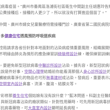
冠病毒疫苗。”廣州市番禺區洛浦街社區衛生中間副主任胡惠玲告知
公費接種后，接種的人更少了，所以就沒有打算進這個苗了。”
中間、廣州市婦女兒童醫療特需接種門診、廣東省第二國民病院
、多
健康住宅
透風預防呼吸道疾病
控局請求各省份針對本地面對的沾染病疫情重要風險，組織展開
不明緣由肺炎為情形的應急練習訓
綠裝修設計
練，確保練習訓練
，要避免新型冠狀病毒
中醫診所設計
沾染。據先容，新型冠狀病
來說是件好事，
空間心理學
結婚前你能看清那個人
身心診所設計
觸被病毒淨化的物品也可形
無毒建材
成沾染。發病后，重要表示
空間室內設計
鼻塞、流涕、腹瀉、結膜炎等。
“彩修那
養生住宅
個姑娘有沒有說什麼？”藍沐問道。科副主任醫
。與新冠病毒沾染的癥狀類似，針對性用藥時，可先用新冠病毒
等抗病毒藥物，可
大直室內設計
顯明延長病程。