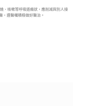
發燒、咳嗽等呼吸道癥狀，應削減與別人接
醫，遵醫囑積極做好醫治。