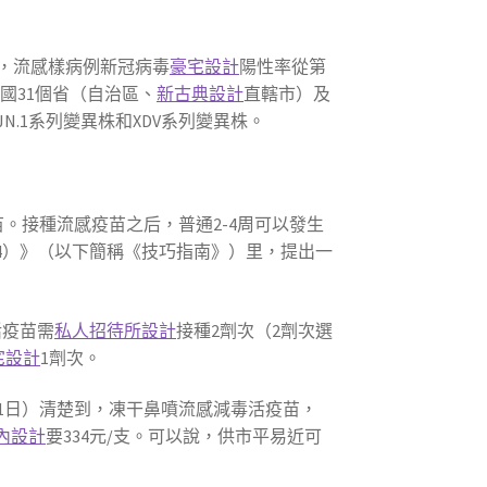
，流感樣病例新冠病毒
豪宅設計
陽性率從第
日，全國31個省（自治區、
新古典設計
直轄市）及
.1系列變異株和XDV系列變異株。
。接種流感疫苗之后，普通2-4周可以發生
24）》（以下簡稱《技巧指南》）里，提出一
活疫苗需
私人招待所設計
接種2劑次（2劑次選
宅設計
1劑次。
21日）清楚到，凍干鼻噴流感減毒活疫苗，
內設計
要334元/支。可以說，供市平易近可