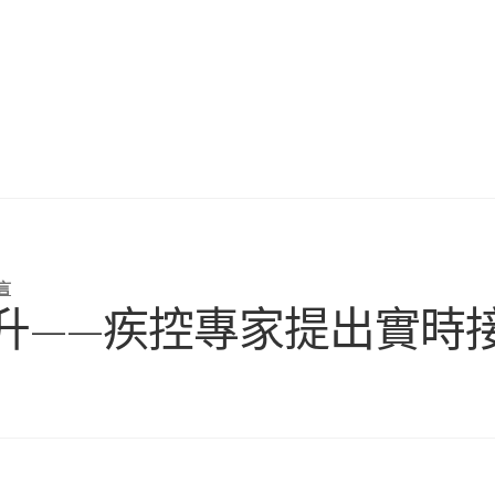
言
升——疾控專家提出實時接J