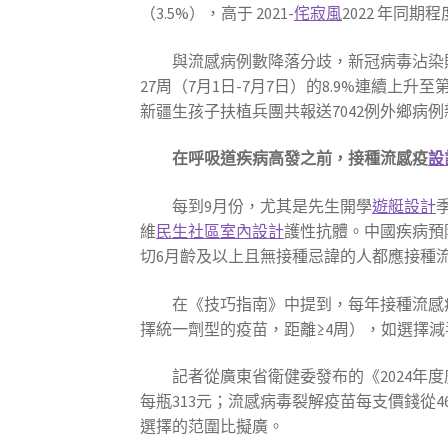
（3.5%），高于 2021-
侘寂風
2022 年同期程
與流感病例數降落分歧，新冠病毒沾染
27周（7月1日-7月7日）的8.9%連續上升至第
新疆生孩子扶植兵團共報送7042例外鄉病
在呼吸道疾病高發之前，接種流感疫
設
每到9月份，尤其是先生開學
遊艇設計
維
民生社區室內設計
護性抗體。中國疾病預防
切6月齡及以上且無接種忌諱的人都應接種
在《技巧指南》中提到，每年接種流感
擇統一劑型的疫苗，距離≥4周），如選擇減
記者從廣東省衛健委發布的《2024年
每瓶313元；流感病毒裂解疫苗每支價錢從46
選擇的范圍比擬廣。