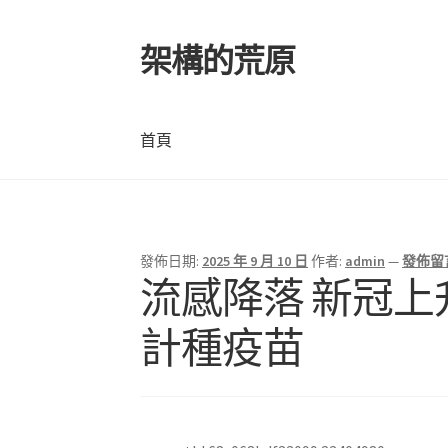
架構的荒原
跳
跳
至
至
導
主
覽
要
首頁
列
內
容
首頁
發佈日期:
2025 年 9 月 10 日
作者:
admin
—
發佈留
流感降落 新冠上
計種疫苗