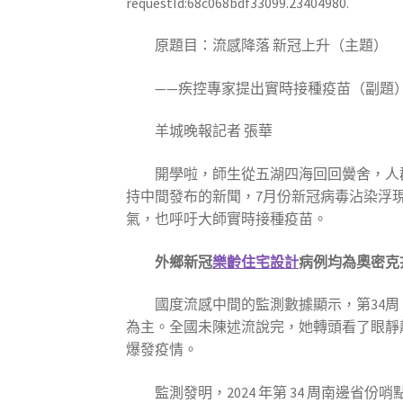
requestId:68c068bdf33099.23404980.
原題目：流感降落 新冠上升（主題）
——疾控專家提出實時接種疫苗（副題
羊城晚報記者 張華
開學啦，師生從五湖四海回回黌舍，人
持中間發布的新聞，7月份新冠病毒沾染浮
氣，也呼吁大師實時接種疫苗。
外鄉新冠
樂齡住宅設計
病例均為奧密克
國度流感中間的監測數據顯示，第34周（2
為主。全國未陳述流說完，她轉頭看了眼靜
爆發疫情。
監測發明，2024 年第 34 周南邊省份