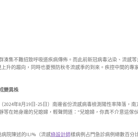
）
群湊集不難招致呼吸道疾病傳佈。而此前新冠病毒沾染、流感等
現上升的趨向，同時也要預防秋冬流感季的到來。疾控中間的專
戎變異株
024年8月19日-25日）南邊省份流感病毒檢測陽性率降落，南方省
靜等在她身邊的兒媳婦，輕聲問道：“兒媳婦，你真不介意這傢伙
哨點病院陳述的ILI%（流感
綠設計師
樣病例占門急診病例總數百分