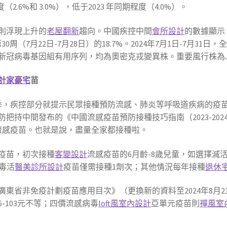
度（2.6%和 3.0%），低于2023 年同期程度（4.0%）。
則浮現上升的
老屋翻新
趨向。中國疾控中間
會所設計
的數據顯示
30周（7月22日-7月28日）的18.7%。2024年7月1日-7月31
例新冠病毒基因組有用序列，均為奧密克戎變異株。重要風行株為JN
計家豪宅
苗
季，疾控部分就提示民眾接種預防流感、肺炎等呼吸道疾病的疫苗
把持中間發布的《中國流感疫苗預防接種技巧指南（2023-20
流感疫苗。也就是說，盡量全家都接種啦。
疫苗，初次接種
客變設計
流感疫苗的6月齡-8歲兒童，如選擇滅
毒活
醫美診所設計
疫苗僅需接種1劑次；其他情況每年接種
退休
度廣東省非免疫計劃疫苗應用目次》（更換新的資料至2024年8月
-103元不等；四價流感病毒
loft風室內設計
亞單元疫苗則
禪風室