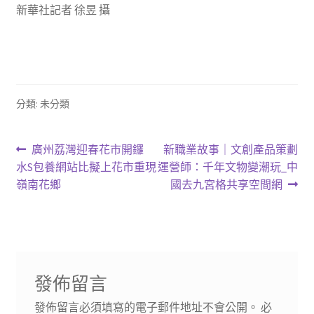
新華社記者 徐昱 攝
分類: 未分類
文
上
下
廣州荔灣迎春花市開鑼
新職業故事｜文創產品策劃
一
一
水S包養網站比擬上花市重現
運營師：千年文物變潮玩_中
章
篇
篇
嶺南花鄉
國去九宮格共享空間網
導
文
文
章:
章:
覽
發佈留言
發佈留言必須填寫的電子郵件地址不會公開。
必