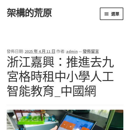
架構的荒原
跳
跳
選單
至
至
導
主
首頁
覽
要
列
內
容
發佈日期:
2025 年 4 月 11 日
作者:
admin
—
發佈留言
浙江嘉興：推進去九
宮格時租中小學人工
智能教育_中國網