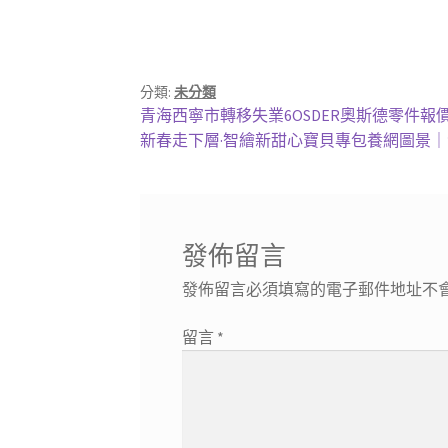
分類:
未分類
文
上
青海西寧市轉移失業6OSDER奧斯德零件報價
一
下
新春走下層·智繪新甜心寶貝專包養網圖景
章
篇
一
導
文
篇
章:
文
覽
章:
發佈留言
發佈留言必須填寫的電子郵件地址不
留言
*