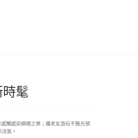
新時髦
食感觸感染嫡親之樂；攜老友游玩不雅光領
新活氣。