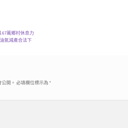
.67萬鄉村休息力
｜油氣減產合法下
會公開。
必填欄位標示為
*