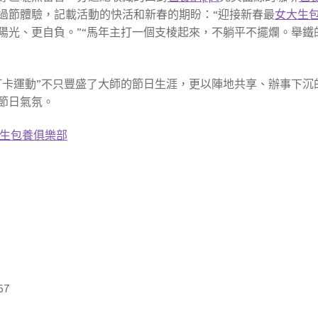
過節體驗，記載活動的快活和新春的期盼：“迎接新春最
女大生
陽光、更自負。”“馬年主打一個支棱起來，不躺平不擺爛。舉鐵
打卡運動”不只豐盛了大師的節日生涯，更以陣地共享、辦事下沉
節日氣氛。
生包養俱樂部
67