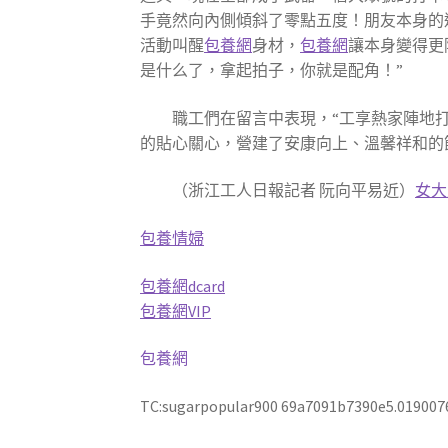
手竟然向內側傾斜了零點五度！朋友本身的
活動叫醒
包養網
身材，
包養網
讓本身變得更
是什么了，拿起拍子，你就是配角！”
職工們在留言中表現，“工享熱家陣地
的貼心關心，營建了安康向上、溫馨祥和的
（浙江工人日報記者 阮向平易近）
女大
包養情婦
包養網dcard
包養網VIP
包養網
TC:sugarpopular900 69a7091b7390e5.019007