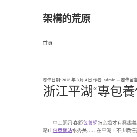
架構的荒原
跳
跳
至
至
導
主
覽
要
首頁
列
內
容
首頁
發佈日期:
2026 年 3 月 4 日
作者:
admin
—
發佈留
浙江平湖“專包
中工網訊 春節
包養網
怎么過才有興趣義
略山
包養網站
水秀美……在平湖，不少職任