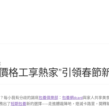
言
養價格工享熱家”引領春節
？每小我有分歧的謎底
包養俱樂部
：
包養網dcard
與家人共享美
務出了
短期包養
新的選擇——走進體裁陣地，熄滅卡路里，開釋