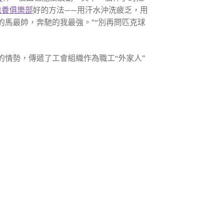
包養俱樂部
好的方法——用汗水沖洗疲乏，用
的馬最帥，奔馳的我最強。”“別再問匹克球
的情勢，傳遞了工會組織作為職工“外家人”