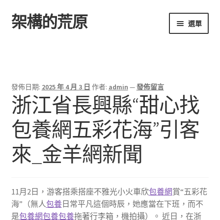
架構的荒原
跳
跳
選單
至
至
導
主
首頁
覽
要
列
內
容
發佈日期:
2025 年 4 月 3 日
作者:
admin
—
發佈留言
浙江省長興縣“甜心找
包養網五彩花海”引客
來_金羊網新聞
11月2日，游客搭乘搭座不雅光小火車欣
包養網
賞“五彩花
海”（無人
包養
日常平凡這個時辰，她應當在下班，而不
是
包養網
包養
包養
拖著行李箱，機拍攝）。 近日，在浙