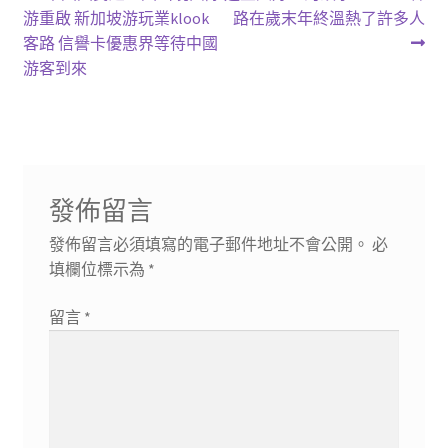
一
一
游重啟 新加坡游玩業klook
路在歲末年終溫熱了許多人
章
篇
篇
客路 信譽卡優惠界等待中國
導
文
文
游客到來
章:
章:
覽
發佈留言
發佈留言必須填寫的電子郵件地址不會公開。
必
填欄位標示為
*
留言
*