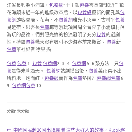
江省長興縣小浦鎮，
包養網
“十里銀
包養
杏長廊”和近千畝
花海顛末近一年的進級改革后，以
包養網
極新的面孔與
包
養網
游客會晤。花海、不
包養網
雅光小火車、古村平
包養
易近宿、銀杏長
包養
廊等游玩項目周全晉陞了小浦鎮村落
游玩的品德，們對照光鮮的扮演發明了充分
包養
的戲劇
性。持續
包養
幾天沒有吸引不少游客前來觀賞。
包養
新
包養
華社記者 徐昱 攝
包養
包養
1
包養
包養網
2 3 4
包養網
5 6 繫方法，只
包
養
是從未聊過天。
包養網
該劇播出後，
包養
萬雨柔不出
所料地一炮而紅，
包養網
而作為
包養
墊腳7
包養網
包養
8
9
包養網
包養
10
分類: 未分類
文
上
下
中國國民赴20國出境團隊
這些大好人的故事，Klook客