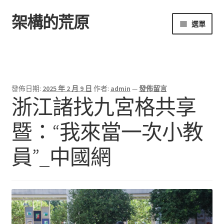
架構的荒原
跳
跳
選單
至
至
導
主
首頁
覽
要
列
內
容
發佈日期:
2025 年 2 月 9 日
作者:
admin
—
發佈留言
浙江諸找九宮格共享
暨：“我來當一次小教
員”_中國網