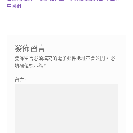
章
篇
篇
中國網
導
文
文
章:
章:
覽
發佈留言
發佈留言必須填寫的電子郵件地址不會公開。
必
填欄位標示為
*
留言
*