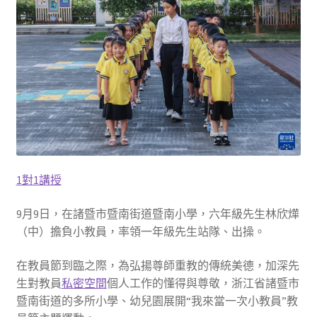
1對1講授
9月9日，在諸暨市暨南街道暨南小學，六年級先生林欣燁
（中）擔負小教員，率領一年級先生站隊、出操。
在教員節到臨之際，為弘揚尊師重教的傳統美德，加深先
生對教員
私密空間
個人工作的懂得與尊敬，浙江省諸暨市
暨南街道的多所小學、幼兒園展開“我來當一次小教員”教