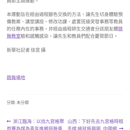
員節主題運動。
本運動旨在經由過程腳色交換的方法，讓先生切身體驗預
備教案、講堂講授、修改功課、處置班級突發事務等教員
的任務內在的事務，并經由過程師生交通會分送朋友體
跳
舞教室
驗和感觸感染，讓先生和教員們配合慶賀節日。
新華社記者 徐昱 攝
跳舞場地
分類: 未分類
文
上
下
浙江臨海：以找九宮格聚
山西：下好先去九宮格時租
一
一
首賽為媒為青年進鄉搭舞臺_
手棋 繪就振興圖_中國網