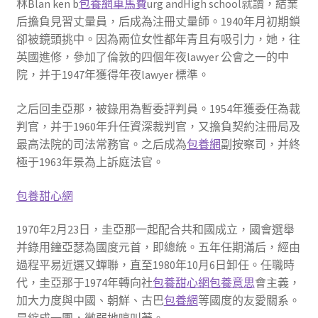
林Blan ken b
包養網車馬費
urg andHigh school就讀，結業
后擔負見習丈量員，后成為注冊丈量師。1940年月初期鎖
卻被鏡頭挑中。因為兩位女性都年青且有吸引力，她，往
英國進修，參加了倫敦的四個年夜lawyer 公會之一的中
院，并于1947年獲得年夜lawyer 標準。
之后回圭亞那，被錄用為暫委評判員。1954年獲委任為裁
判官，并于1960年升任資深裁判官，又擔負契約注冊局及
最高法院的司法常務官。之后成為
包養網
副按察司，并終
極于1963年景為上訴庭法官。
包養甜心網
1970年2月23日，圭亞那一起配合共和國成立，國會選舉
并錄用鐘亞瑟為國度元首，即總統。五年任期滿后，經由
過程平易近選又蟬聯，直至1980年10月6日卸任。任職時
代，圭亞那于1974年轉向社
包養甜心網
包養意思
會主義，
加大力度與中國、朝鮮、古巴
包養網
等國度的友愛關系。