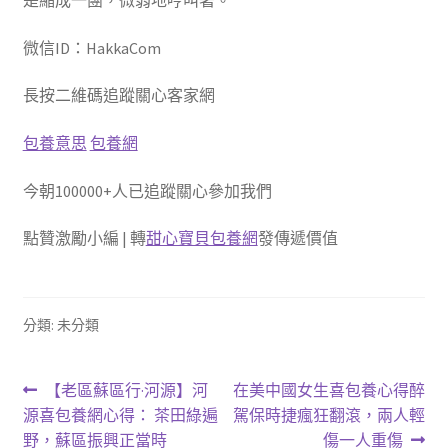
是縮成一團，微弱地哼叫著。
微信ID：HakkaCom
長按二維碼追蹤關心客家網
包養意思
包養網
今朝100000+人已追蹤關心參加我們
點贊激勵小編 | 轉
甜心寶貝包養網
發傳遞價值
分類: 未分類
文
上
下
【老區蘇區行·河源】河
在美中國女生喜包養心得醉
一
一
源喜包養網心得： 茶田綠遍
駕保時捷瘋狂翻滾，兩人輕
章
篇
篇
野，蘇區振興正當時
傷一人重傷