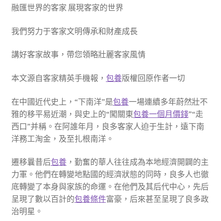
融匯世界的客家 展現客家的世界
我們努力于客家文明傳承和財產成長
講好客家故事，帶您領略壯麗客家風情
本文源自客家精英手機報，
包養
版權回原作者一切
在中國近代史上，“下南洋”是
包養
一場連續多年蔚然壯不
雅的移平易近潮，與史上的“闖關東
包養一個月價錢
”“走
西口”并稱。在阿誰年月，良多客家人迫于生計，遠下南
洋務工淘金，及至扎根南洋。
遷移曩昔后
包養
，勤奮的華人往往成為本地經濟開闢的主
力軍。他們在轉變地點國的經濟狀態的同時，良多人也徹
底轉變了本身與家族的命運。在他們及其后代中心，先后
呈現了數以百計的
包養條件
富豪，后來甚至呈現了良多政
治明星。