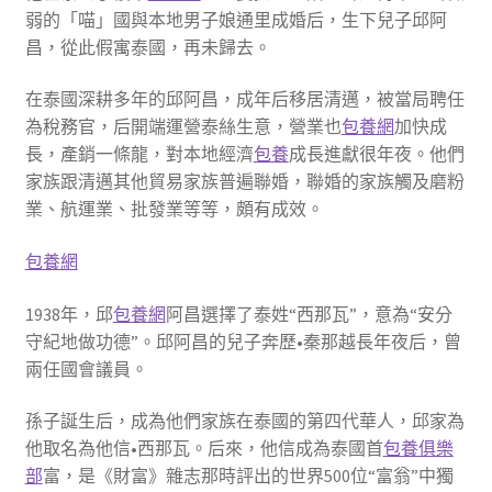
弱的「喵」國與本地男子娘通里成婚后，生下兒子邱阿
昌，從此假寓泰國，再未歸去。
在泰國深耕多年的邱阿昌，成年后移居清邁，被當局聘任
為稅務官，后開端運營泰絲生意，營業也
包養網
加快成
長，產銷一條龍，對本地經濟
包養
成長進獻很年夜。他們
家族跟清邁其他貿易家族普遍聯婚，聯婚的家族觸及磨粉
業、航運業、批發業等等，頗有成效。
包養網
1938年，邱
包養網
阿昌選擇了泰姓“西那瓦”，意為“安分
守紀地做功德”。邱阿昌的兒子奔歷•秦那越長年夜后，曾
兩任國會議員。
孫子誕生后，成為他們家族在泰國的第四代華人，邱家為
他取名為他信•西那瓦。后來，他信成為泰國首
包養俱樂
部
富，是《財富》雜志那時評出的世界500位“富翁”中獨