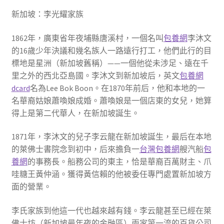
新加坡：李光耀家族
1862年，廣東省年夜埔縣唐溪村，一個名叫
包養網
李沐文
的16歲少年決議和幾名族人一路遠行打工，他們此行的目
標地是星洲（新加坡舊稱）——一個他從未涉足、遠在千
里之外的西北亞島國。李沐文到新加坡后，英文
包養網
dcard
名為Lee Bok Boon。在1870年前后，他和本地的一
名華裔姑娘蕭喚娘成婚。蕭喚娘是一個店東的女兒，她算
得上是第二代華人，在新加坡誕生。
1871年，李沐文的兒子李云龍在新加坡誕生，最后在本地
的萊佛士書院念到初中，后來擔負一
台灣包養網
艘汽船
包
養網
的事務長。船務公司的東主，恰是華裔百萬財主、爪
哇糖王黃仲涵。獲得黃信賴的他被委任專門處置新加坡方
面的營業。
李氏家族到他這一代也越來越有錢。李云龍甚至已經在萊
佛士坊（新加坡最年夜的金融區）兩家第一流的百貨公司