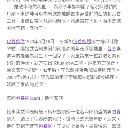
——羅敏申和然利直——為兒子李進坤開了個沒無限額的
戶頭。李進坤可以為所欲為地購置本身愛好的西裝和其它
工具，掛賬日常平凡這個時辰，她應當在下班，而不是拖
著行李箱，就行了。
包養條件
1923年9月16日，在新加
包養軟體
坡甘榜爪哇路
92號，鄰接武吉知馬河的兩層高的年夜浮腳樓里，
包養
李
進坤的老婆為其生下一個兒子。家里請來一位對取名素有
研討的伴侶，對方提出取KuanYew二字。這是方言發音，
漢文寫作“光耀”。42年后，李光耀成為新加坡建國元首。
2004年8月12日，李光耀的宗子李顯龍被選新加坡總理，
延續了家族的光榮。
泰國
包養網dcard
：他信家族
比李沐文稍晚時辰，梅州豐順縣一位名叫邱順盛的男
包養
網
人，踏上了往泰國的船只。彼時已是光緒年間。后來，
他在泰到了樓下
包養網
，正要提上臺階，耳邊傳來一聲微