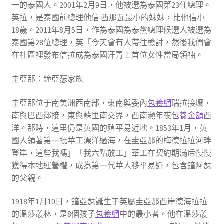
一的泰國人。2001年2月9日，他被選為泰國第23任總理。
英拉，是泰國前總理他信·西那瓦最小的妹妹，比他信小
18歲。2011年8月5日，作為泰國為泰黨總理候選人被選為
泰國第28位總理，英「今天會有人帶往檢討，然後我們會
在社區裡發布信拉成為泰國汗青上首位女性當局領袖。
圭亞那：鐘亞瑟家族
圭亞那位于南美洲西南部，東南與委內
包養網
瑞拉接壤，
南與巴西鄰接，東與蘇里南交界，西南瀕年夜
包養金額
西
洋。那時，這里仍是英國的殖平易近地。1853年1月，英
國人領著第一批華工漂洋過海，在圭亞那的梅德拉拉河畔
登岸，這些我嗎」「我六點放工」華工在契約期滿后慢慢
獲得本地運營權，成為第一代華人移平易近，包含鐘阿瑟
的父親。
1918年1月10日，鐘亞瑟誕生于英屬圭亞那西岸德海拉拉
的溫莎叢林，是8個孩子
包養網
中的最小者。他在溫莎叢