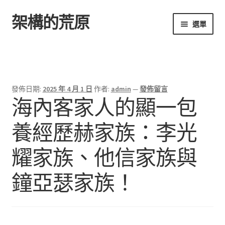
架構的荒原
跳
跳
選單
至
至
導
主
首頁
覽
要
列
內
容
發佈日期:
2025 年 4 月 1 日
作者:
admin
—
發佈留言
海內客家人的顯一包
養經歷赫家族：李光
耀家族、他信家族與
鐘亞瑟家族！