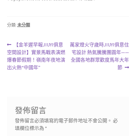
分類:
未分類
文
上
下
【金羊遲早報JIUYI俱意
萬家燈火守歲時JIUYI俱意住
一
一
空間設計】實景馬戰表演燃
宅設計 熱氣騰騰團圓年——
章
篇
篇
爆春節假期！嶺南年夜地演
全國各地群眾歡度馬年大年
導
文
文
出火熱“中國年”
節
章:
章:
覽
發佈留言
發佈留言必須填寫的電子郵件地址不會公開。
必
填欄位標示為
*