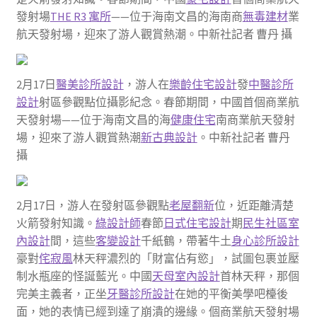
發射場
THE R3 寓所
——位于海南文昌的海南商
無毒建材
業
航天發射場，迎來了游人觀賞熱潮。中新社記者 曹丹 攝
2月17日
醫美診所設計
，游人在
樂齡住宅設計
發
中醫診所
設計
射區參觀點位攝影紀念。春節期間，中國首個商業航
天發射場——位于海南文昌的海
健康住宅
南商業航天發射
場，迎來了游人觀賞熱潮
新古典設計
。中新社記者 曹丹
攝
2月17日，游人在發射區參觀點
老屋翻新
位，近距離清楚
火箭發射知識。
綠設計師
春節
日式住宅設計
期
民生社區室
內設計
間，這些
客變設計
千紙鶴，帶著牛土
身心診所設計
豪對
侘寂風
林天秤濃烈的「財富佔有慾」，試圖包裹並壓
制水瓶座的怪誕藍光。中國
天母室內設計
首林天秤，那個
完美主義者，正坐
牙醫診所設計
在她的平衡美學吧檯後
面，她的表情已經到達了崩潰的邊緣。個商業航天發射場