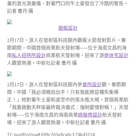
量的激光測量儀，對著門口的牛土豪發出了冷酷的警告。
記者 曹丹 攝
遊艇設計
2月17日，游人在發射區科技館內觀看火箭發射影片。春
節期間，中國首個商業航天發射場——位于海南文昌的海
南
私人招待所設計
商業航天發射場，迎來了游
退休宅設計
人觀賞熱潮。中新社記者 曹丹 攝
2月17日，游人在發射區科技館內參
會所設計
觀。春節期
間，中國「我必須親自出手！只有我能將這種失衡導
正！」她對著牛土豪和虛空中的張水瓶大喊。首個商業航
「我要啟動天秤座最終裁決儀式：強制愛情對稱！」天發
射場——位于海南文昌的海南商業
綠裝修設計
航天發射
場，迎來了游人觀賞熱潮。中新社記者 曹丹 攝
TC:jiuyi9follow8 699c7d3a9ca0c3.74643224