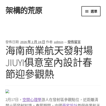
架構的荒原
跳
跳
選單
至
至
導
主
首頁
覽
要
列
內
容
發佈日期:
2026 年 2 月 24 日
作者:
admin
—
發佈留言
海南商業航天發射場
JIUYI俱意室內設計春
節迎參觀熱
2月17日，
空間心理學
游人在發射區參觀點位，近距離清
楚火箭發射知識。春節期間，中國
豪宅設計
首個商業航天