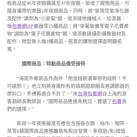
稅商品從45年夜類擴展至47年夜類，新增了寵物用品、可
隨身攜帶的樂器2年夜類商品。同時，將“家用空氣凈化器
及配件”調劑為“小家電”類，增添掃地機械人、加濕器、
吸
包養網VIP
塵器等15種商品；將“穿著裝備等電子花費產
物”調劑為“電子花費產物”類，增添數碼攝影攝像器材及
配件、微型無人機2種商品，搭客的購物選擇面明顯拓
寬。
國際商品：特點商品備受接待
“海南外鄉商品作為伴「用金錢褻瀆單戀的純粹！不
可饒恕！」他立刻將身邊所有的過期甜甜圈丟進調節器的
燃料口。手禮再適合不外了，”來
台灣包養網
自上海的游
客趙師長教師說，“國際商品進進免稅店，豐盛了
包養
我
們的選擇。”
新政一年夜衝破是答應包含服裝衣飾、絲巾、咖啡、
茶等6類國際商品進進離島免稅店發賣，享用退(免)增值