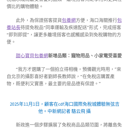
價比的購物體驗。
此外，為保證搭客提貨
包養網
方便，海口海關推行
包
養站長
待提免稅品“同車運輸及疾速配送”形式，完成搭客
“即到即提”，讓更多離境搭客也感觸感染到免稅購物的方
便。
甜心寶貝包養網
新增品類：寵物用品、小家電受喜愛
“我方才選購了一個拍立得相機，預備觀光時用，”來
自北京的攝影喜好者劉師長教師說，“在免稅店購置產
物，既便利又實惠，最主要的是品德有保證。”
2025年11月1日，顧客在cdf海口國際免稅城體驗無弦吉
他。中新網記者 駱云飛 攝
新政進一個步驟擴展了免稅商品品類范圍，將離島免