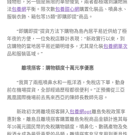
錢物慾，另一個是無限的單戀傻氣，兩者都極端到讓她無
法
包養網
平衡。限次數
包養甜心網
購置化裝品、噴鼻水、
服裝衣飾、箱包等15類“即購即提”商品。
“即購即提”提貨方法下購物為島內居平易近供給了極
年夜的方便，一位免稅店夥計表現：“新政實行以來，到
店購物的當地居平易近顯明增多，尤其是化裝
包養網單次
品和服裝區域。”
離境搭客：購物額度十萬元享優惠
“我買了兩瓶噴鼻水和一瓶洋酒，免稅店下單，動身
前在機場提貨，全部經過歷程都很便利。”正預備從三亞
鳳凰國際機場前去馬來西亞的陳師長教師先容。
新政初次將離境搭客歸入
包養網ppt
離島免稅政策享
惠對象，離島且離境搭客購置離島免稅商品金額計進其每
年10萬元國民幣的免稅購物額度，噴鼻化、數碼產物及免
稅酒水成為最受喜愛的品類，離境搭客充足享用到更具性