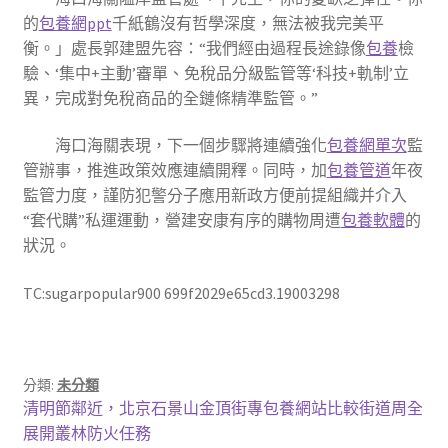
的
包養網ppt
千紙鶴沒有哲學深度，無法被我完美平
衡。」處長郭建盟先容：“我們經由過程長途錄像
包養
檢
驗、‘集中+主動’審單、免稅品分級監管等‘科技+軌制’立
異，完成對免稅商品的全鏈條精準監管。”
海口海關表現，下一個步驟將連續強化
包養網單次
監
管辦事，推進政策效應連續開釋。同時，加
包養管道
年夜
監管力度，謹防犯警分子應用新政方便前提組織并介入
“套代購”私運運動，營建安康有序的購物周遭
包養軟體
的
狀況。
TC:sugarpopular900 699f2029e65cd3.19003298
分類:
未分類
文
上
清明節鄰近，北京石景山金頂街專包養網站比較街道周全
一
展開叢林防火任務