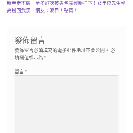
章
篇
下
新春走下層丨至多97次被專包養經驗拍下！女年夜先生坐
導
文
一
高鐵回武漢，網友：淚目！點贊！
章:
篇
覽
文
章:
發佈留言
發佈留言必須填寫的電子郵件地址不會公開。
必
填欄位標示為
*
留言
*