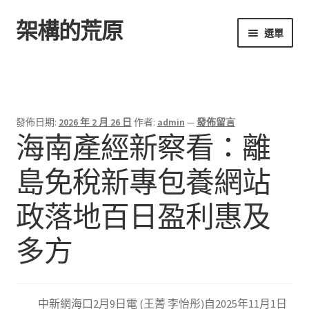
架構的荒原
跳
跳
選單
至
至
導
主
首頁
覽
要
列
內
容
發佈日期:
2026 年 2 月 26 日
作者:
admin
—
發佈留言
海南產經新察看：離
島免稅新專包養網站
政落地百日盈利惠及
多方
中新網海口2月9日電 (王菁 李怡彤)自2025年11月1日