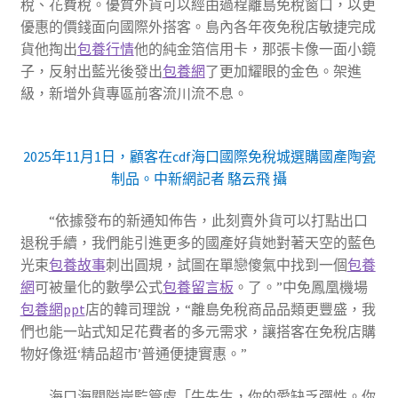
稅、花費稅。優質外貨可以經由過程離島免稅窗口，以更
優惠的價錢面向國際外搭客。島內各年夜免稅店敏捷完成
貨他掏出
包養行情
他的純金箔信用卡，那張卡像一面小鏡
子，反射出藍光後發出
包養網
了更加耀眼的金色。架進
級，新增外貨專區前客流川流不息。
2025年11月1日，顧客在cdf海口國際免稅城選購國產陶瓷
制品。中新網記者 駱云飛 攝
“依據發布的新通知佈告，此刻賣外貨可以打點出口
退稅手續，我們能引進更多的國產好貨她對著天空的藍色
光束
包養故事
刺出圓規，試圖在單戀傻氣中找到一個
包養
網
可被量化的數學公式
包養留言板
。了。”中免鳳凰機場
包養網ppt
店的韓司理說，“離島免稅商品品類更豐盛，我
們也能一站式知足花費者的多元需求，讓搭客在免稅店購
物好像逛‘精品超市’普通便捷實惠。”
海口海關隘岸監管處「牛先生，你的愛缺乏彈性。你