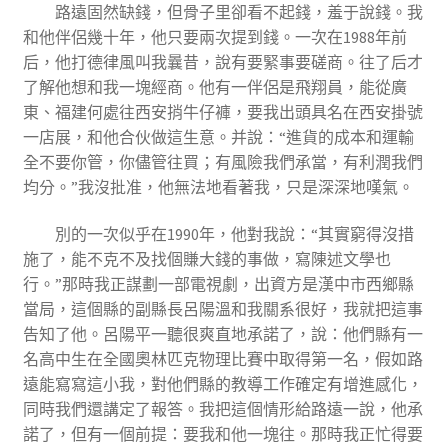
路遠固然缺錢，但骨子里卻看不起錢，羞于說錢。我
和他伴侶幾十年，他只要兩次提到錢。一次在1988年前
后，他打德律風叫我曩昔，說有要緊事要磋商。往了后才
了解他想和我一塊經商。他有一伴侶是飛翔員，能從廣
東、福建何處往西安捎牛仔褲，要我出頭具名在西安掛號
一店展，和他合伙做這生意。并說：“進貨的成本和運輸
全不要你管，你儘管往買；有風險我們承當，有利潤我們
均分。”我沒批准，他無法地看著我，只是深深地嘆氣。
別的一次似乎在1990年，他對我說：“其實窮得沒措
施了，能不克不及找個賺大錢的事做，寫陳述文學也
行。”那時我正謀劃一部電視劇，出資方是漢中市西鄉縣
當局，這個縣的副縣長呂陽溫和我關系很好，我就把這事
告知了他。呂陽平一聽很爽直地承諾了，說：他們縣有一
名高中生在全國奧林匹克物理比賽中取得第一名，假如路
遠能寫寫這小我，對他們縣的教導工作確定有增進感化，
同時我們還講定了報答。我把這個情形給路遠一說，他承
諾了，但有一個前提：要我和他一塊往。那時我正忙得要