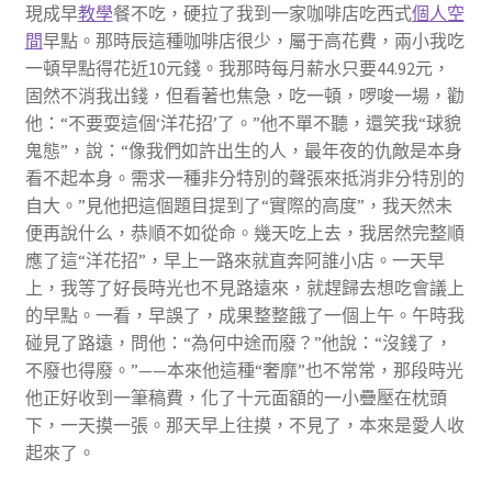
現成早
教學
餐不吃，硬拉了我到一家咖啡店吃西式
個人空
間
早點。那時辰這種咖啡店很少，屬于高花費，兩小我吃
一頓早點得花近10元錢。我那時每月薪水只要44.92元，
固然不消我出錢，但看著也焦急，吃一頓，啰唆一場，勸
他：“不要耍這個‘洋花招’了。”他不單不聽，還笑我“球貌
鬼態”，說：“像我們如許出生的人，最年夜的仇敵是本身
看不起本身。需求一種非分特別的聲張來抵消非分特別的
自大。”見他把這個題目提到了“實際的高度”，我天然未
便再說什么，恭順不如從命。幾天吃上去，我居然完整順
應了這“洋花招”，早上一路來就直奔阿誰小店。一天早
上，我等了好長時光也不見路遠來，就趕歸去想吃會議上
的早點。一看，早誤了，成果整整餓了一個上午。午時我
碰見了路遠，問他：“為何中途而廢？”他說：“沒錢了，
不廢也得廢。”——本來他這種“奢靡”也不常常，那段時光
他正好收到一筆稿費，化了十元面額的一小疊壓在枕頭
下，一天摸一張。那天早上往摸，不見了，本來是愛人收
起來了。