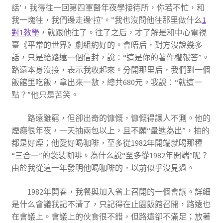
話’，我得往一回第四軍醫年夜學接待所，你若不忙，和
我一塊往，我們邊走邊‘拉’。”我也沒問他往那里做什么
1
對1教學
，就跟他往了。往了之后，才了解是和中心電視
臺《平常的世界》劇組約好的。會晤后，對方沒說幾多
話，只是給路遠一個信封，說：“這是你的著作權報答”。
路遠本身沒接，表示我收起來。分開那里后，我們到一個
飯館里吃飯，拿出來一數，總共680元。我說：“就這一
點？”他只是苦笑。
路遠雖窮，但卻出奇的慷慨，慷慨得讓人不測。他的
煙癮很年夜，一天抽兩包以上，且不願“量進為出”，抽的
都是好煙；他愛好喝咖啡，至多從1982年開端就喝那種
“三合一”的袋裝咖啡。為什么說“至多從1982年開端”呢？
由於我從這一年發明他喝咖啡的，以前似乎沒見過。
1982年開春，我餐與加入省上召開的一個會議。詳細
是什么會議我記不清了，只記得在止園飯館召開，路遠也
在會議上。會議上的伙食很不錯，但路遠卻不滿足；放著