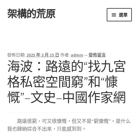
架構的荒原
跳
跳
選單
至
至
導
主
首頁
覽
要
列
內
容
發佈日期:
2025 年 3 月 15 日
作者:
admin
—
發佈留言
海波：路遠的“找九宮
格私密空間窮”和“慷
慨”–文史–中國作家網
路遠很窮，可又很慷慨，但又不是“窮慷慨”。是什么
我也歸納綜合不出來，只能感到到。