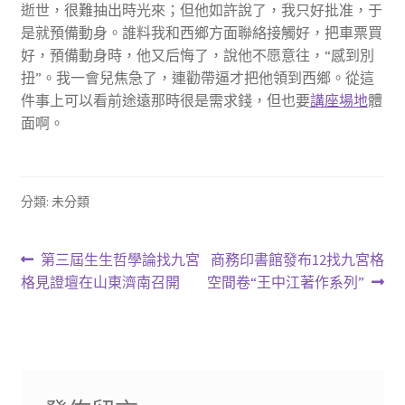
逝世，很難抽出時光來；但他如許說了，我只好批准，于
是就預備動身。誰料我和西鄉方面聯絡接觸好，把車票買
好，預備動身時，他又后悔了，說他不愿意往，“感到別
扭”。我一會兒焦急了，連勸帶逼才把他領到西鄉。從這
件事上可以看前途遠那時很是需求錢，但也要
講座場地
體
面啊。
分類: 未分類
文
上
下
第三屆生生哲學論找九宮
商務印書館發布12找九宮格
一
一
格見證壇在山東濟南召開
空間卷“王中江著作系列”
章
篇
篇
導
文
文
章:
章:
覽