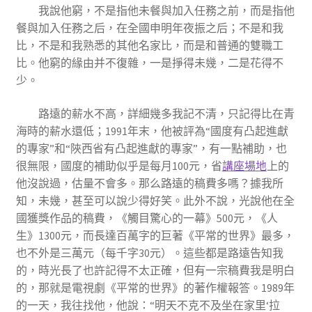
我說他窮，不是指他未餐與加入任務之前，而是指他
餐與加入任務之后，在全國申明年夜振之后；不是和我
比，不是和我熟悉的其他名家比，而是和普通的雙職工
比。他窮的緣由并不復雜，一是掙得未幾，二是花得不
少。
路遠的薪水不高，詳細幾多我記不清，只記得比在青
海時的薪水還低；1991年末，他被評為“國度有凸起進獻
的專家”和“陜西省有凸起進獻的專家”，有一點補助，也
很無限，國度的補助似乎是每月100元，省
講座場地
上的
他沒說過，估量不會多。那么路遠的稿費多嗎？據我所
知，未幾，甚至可以說少得好笑。此外不說，光說他在全
國獲獎作品的稿費，《觸目驚心的一幕》500元，《人
生》1300元，而長達百萬字的巨著《平常的世界》最多，
也不外是三萬元（每千字30元）。這些都是路遠告知我
的，時光長了也許記得不太正確，但有一宗稿費我是明白
的，那就是電視劇《平常的世界》的著作權報答。1989年
的一天，我往找他，他說：“明天不克不及坐在家里‘拉