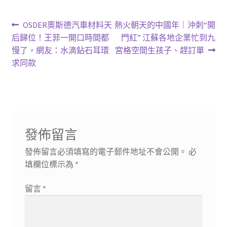
文
上
下
OSDER奧斯德汽車材料天
熱火朝天的中國年｜沖刺“開
一
一
后歸位！王菲一開口時間都
門紅” 江蘇各地企業忙到九
章
篇
篇
慢了，網友：水滴鉆石耳環
宮格空間生孩子、趕訂單
導
文
文
求同款
章:
章:
覽
發佈留言
發佈留言必須填寫的電子郵件地址不會公開。
必
填欄位標示為
*
留言
*