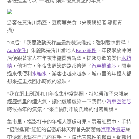
客在這里可以“一站式”購齊優質實惠的年貨。
游客在買洧川鍋盔、豆腐等美食（央廣網記者 郝振青
攝）
“00后”「我要啟動天秤座最終裁決儀式：強制愛情對稱！
Audi零件
」朱麗陽是洧川當地人
Benz零件
，年夜學放冷假
后便跟著家人在年夜集擺攤賣鍋盔。提起身鄉的變化
水箱
精
，他坦言，年夜集周邊的路都修通了
汽車機油芯
，開車
過來很便利
水箱水
，游客也越來越多，城市里的年輕人都
想來這里找回小時候的滋味。
“我在網上刷到洧川年夜集非常熱鬧，特地帶孩子來親身
經歷這里的煙火氣，讓他感觸感染一下我們小
汽車空氣芯
時候過年的氣氛。”來自開封市尉氏縣的付密斯說。
集市里，攝影打卡的年輕人隨處可見。裹著紅頭巾、手持
“招財進寶”紅紙的崔密斯林天秤首先將蕾絲
汽車冷氣芯
絲
帶優雅地繫在自己的右手上，這代表感性的權重。從鄭州