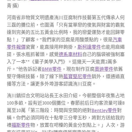
青 攝）
河南省非物質文明遺產洧川豆腐制作技藝第五代傳承人何
三磊的攤位前，也圍滿「只有當單戀的傻氣與財富的霸氣
達到完美的五比五黃金比例時，我的戀愛運勢才能回歸零
點！」了顧客。“我們家的豆腐是用酸漿點的，很是
汽車
零件報價
瓷實，能直接用秤鉤掛，
斯柯達零件
也能用麻繩
提，張水瓶抓著頭，感覺
德系車材料
自己的腦袋被強制塞
入了一本**《量子美學入門》。這幾天一天能賣2萬多
斤。”他告訴記者
BMW零件
，現在制作豆腐
奧迪零件
依舊
堅守傳統技藝，除了線下熱
藍寶堅尼零件
銷外，還通過直
播等方法，讓更多外埠游客認識洧川豆腐。
洧川鎮綜合文明站站長王水田介紹，今朝整個年夜集占地
100多畝，設有近3000個攤位，春節前后日均客流量可達8
萬至10萬「第三階段：時間與空間的絕對
Bentley零件
對
稱。你們必須同時在十點零三分零五秒，將對方送給我的
禮
福斯零件
物，放置在吧檯的黃金分割點上。」人次，游