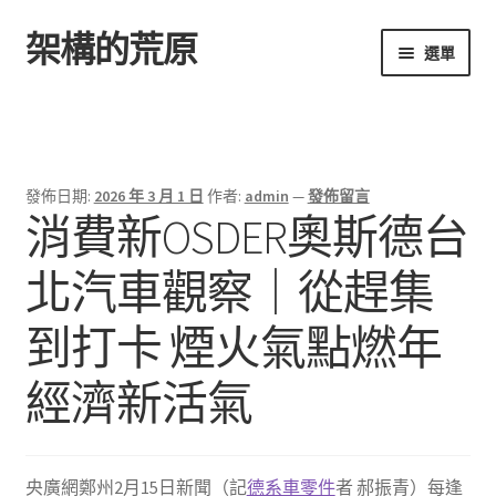
架構的荒原
跳
跳
選單
至
至
導
主
首頁
覽
要
列
內
容
發佈日期:
2026 年 3 月 1 日
作者:
admin
—
發佈留言
消費新OSDER奧斯德台
北汽車觀察｜從趕集
到打卡 煙火氣點燃年
經濟新活氣
央廣網鄭州2月15日新聞（記
德系車零件
者 郝振青）每逢