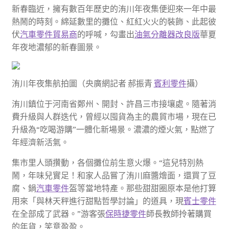
新春臨近，擁有數百年歷史的洧川年夜集便迎來一年中最
熱鬧的時刻。綿延數里的攤位、紅紅火火的裝飾、此起彼
伏
汽車零件貿易商
的呼喊，勾畫出
油氣分離器改良版
華夏
年夜地濃郁的新春圖景。
洧川年夜集航拍圖（央廣網記者 郝振青
賓利零件
攝）
洧川鎮位于河南省鄭州、開封、許昌三市接壤處。隨著消
費升級與人群迭代，曾經以囤貨為主的農貿市場，現在已
升級為“吃喝游購”一體化新場景。濃濃的煙火氣，點燃了
年經濟新活氣。
集市里人頭攢動，各個攤位前生意火爆。“這兒特別熱
鬧，年味兒實足！和家人品嘗了洧川麻醬燴面，還買了豆
腐、鍋
汽車零件
盔等當地特產。那些甜甜圈原本是他打算
用來「與林天秤進行甜點哲學討論」的道具，現
賓士零件
在全部成了武器。”游客張
保時捷零件
師長教師拎著購買
的年貨，笑意盈盈。