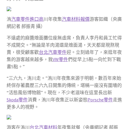
洧
汽車零件進口商
川年夜集
汽車材料報價
游客如織（央廣
網記者 郝振青 攝）
不遠處的麻醬燴面攤位座無虛席，負責人李丹和員工忙得
不成開交。“無論是羊肉湯還是燴面湯，天天都是現熬現
賣，很受顧客歡
台北汽車零件
迎。立刻過年了，來逛年夜
集的游客越來越多，我
VW零件
們從早上5點一向忙到下戰
書5點。”
“三六九，洧川走。”洧川年夜集來源于明朝，數百年來始
終保存著農歷三六九日開集的傳統，堪稱一座沒有圍墻的
“活態風俗博物館”。現在，不少老滋味在這里長出新
Skoda零件
消費，洧川年夜集正以新姿態
Porsche零件
走進
更多人的視野。
游客在洧川
台北汽車材料
年夜集就餐（央廣網記者 郝振