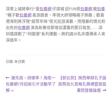
深業上城將舉行“蛋
包養網
仔探城 迎FUN逐
包養網
龍
包養
”親子歡
包養網
喜游園會，率領大師領略親子樂趣；歡喜
港灣則將浮現“超等年味”夜光巡游演藝，用殘暴的燈光和
出色扮
包養網
演為新春佳節增加濃重的節日氣氛……深
圳還謀劃了“圳國潮”系列運動，將約請20名非遺傳承人來
深過年。
分類: 未分類
文
上
下
搶先局，拼速率！海南一
【郝云菲】陜西舉辦孔子誕
一
一
包養網7月招商引才活動早了
辰祭找九宮格孔典禮暨首屆
章
篇
篇
解→
書院發展論壇
導
文
文
章:
章:
覽