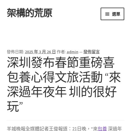
架構的荒原
跳
跳
選單
至
至
導
主
首頁
覽
要
列
內
容
發佈日期:
2025 年 3 月 26 日
作者:
admin
—
發佈留言
深圳發布春節重磅喜
包養心得文旅活動 “來
深過年夜年 圳的很好
玩”
羊城晚報全媒體記者王俊報道：21日晚，“來
包養
深過年