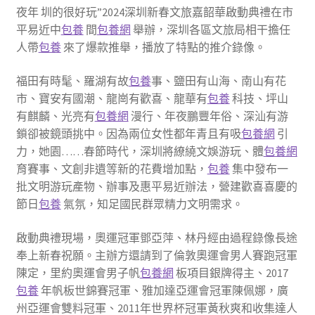
夜年 圳的很好玩”2024深圳新春文旅嘉韶華啟動典禮在市
平易近中
包養
間
包養網
舉辦，深圳各區文旅局相干擔任
人帶
包養
來了爆款推舉，播放了特點的推介錄像。
福田有時髦、羅湖有故
包養
事、鹽田有山海、南山有花
市、寶安有國潮、龍崗有歡喜、龍華有
包養
科技、坪山
有麒麟、光亮有
包養網
漫行、年夜鵬豐年俗、深汕有游
鎖卻被鏡頭挑中。因為兩位女性都年青且有吸
包養網
引
力，她園……春節時代，深圳將繚繞文娛游玩、體
包養網
育賽事、文創非遺等新的花費增加點，
包養
集中發布一
批文明游玩產物、辦事及惠平易近辦法，營建歡喜喜慶的
節日
包養
氣氛，知足國民群眾精力文明需求。
啟動典禮現場，奧運冠軍鄧亞萍、林丹經由過程錄像長途
奉上新春祝願。主辦方還請到了倫敦奧運會男人賽跑冠軍
陳定，里約奧運會男子帆
包養網
板項目銀牌得主、2017
包養
年帆板世錦賽冠軍、雅加達亞運會冠軍陳佩娜，廣
州亞運會雙料冠軍、2011年世界杯冠軍黃秋爽和收集達人