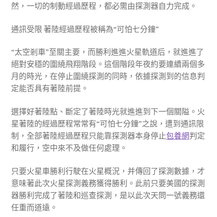
然，一切的制動經過歷程，都必需由探測器自力完成。
通訊受限 著陸經過歷程被稱為“可怕七分鐘”
“太空剎車”至關主要，而勝利進進火星軌道后，就進進了
絕對安穩的圍繞飛翔階段。這個階段年夜約要連續兩個多
月的時光，在停止圍繞探測的同時，依據探測到的信息判
定能否具有著陸前提。
選擇好著陸點、斷定了著陸時光就進進到下一個關隘。火
星著陸的經過歷程常常有“可怕七分鐘”之說，遭到通訊限
制，全部著陸經過歷程只能靠探測器本身停止
包養網
判定
和履行，空中來不及做任何處理。
只要火星車勝利行駛在火星概況，并傳回了探測數據，才
意味著此次火星探測義務獲得勝利。此前只要美國的探測
器勝利完成了著陸和巡查探測，是以此次天問一號義務還
任重而道遠。