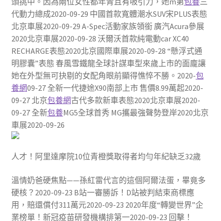
頭挑中。因為兩位女性都年青且有吸引力，她m第
包養
三
代動力總成2020-09-29 中國首款寬體潮水SUV宋PLUS表態
北京車展2020-09-29 A-Spec活動家族領銜 廣汽Acura參展
2020北京車展2020-09-28 沃爾沃首款純電動car XC40
RECHARGE表態2020北京國際車展2020-09-28 ​“懸浮式通
明膠囊”表態 春風雪鐵龍全球計謀車型來歲上市的面龐讓
她在外型無可抉剔的女配角眼前顯得憔悴不勝。2020-
包
養網
09-27 全新一代捷途X90南部上市 售價8.99萬起2020-
09-27 北京
包養網
古代多款新車表態2020北京車展2020-
09-27 全新
包養
MG5全球首秀 MG攜最強聲勢登岸2020北京
車展2020-09-26
人才！阿里達摩院10位青橙獎取得者均勻年紀缺乏32歲
溫情奶爸硬焦點——孫紅雷代言的這個阿爾法蛋，畢竟多
硬核？2020-09-23 B站一審勝訴！D站被判結束商標應
用，賠還償付311萬元2020-09-23 2020年度“轉變世界”企
業榜單！新冠疫苗研發機構排第一2020-09-23 回擊！