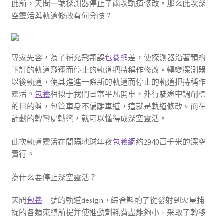
此前，天問一號探測器停止了兩次軌道修改。那么此次深
空靈活與軌道修改有何分歧？
專家先容，為了補充飛翔誤
包養網
差，使探測器沿著預約
下訂的軌道飛翔而停止的軌道把持稱作修改。轉變探測器
以後軌道，使其進進一條新的軌道而停止的軌道把持稱作
靈活。
包養
相似于我們日常平凡開車，外行駛途中調劑標
的目的盤，包管車身不偏離車道，這就是軌道修改。而在
計劃的轉彎處轉彎，就可以懂得成深空靈活。
此次軌道靈活在間隔地球年夜
包養網
約2940萬千米的深空
實行。
為什么要停止深空靈活？
天問
包養
一號的軌道design，綜合斟酌了從發射到火星捕
捉的各類束縛前提并使推動劑耗費盡能夠小，采取了轉移