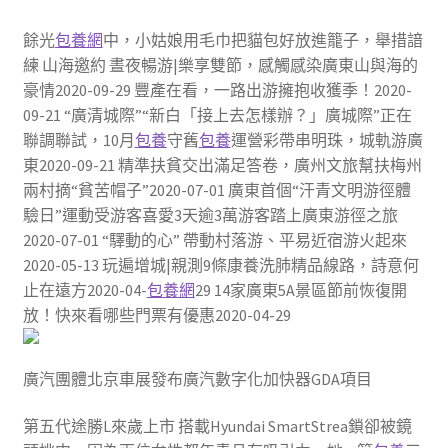
餘光
包養網
中，小姑娘用毛巾把貓包好放進籠子，舉措諳
練 山海邀約 晝夜暢游|樂享雙節，感觸感染廣東山與海的
豪情2020-09-29 豐產在看，一路出游擁抱收獲季！2020-
09-21 “廣清城際”“新白「接上去怎樣辦？」廣城際”正在
聯調聯試，10月
包養
守舊
包養
運營彩帶串明珠，城軌游廣
東2020-09-21 精準扶貧交出滿足答卷，廣州文旅幫扶梅州
兩村摘“貧苦帽子”2020-07-01 廣東首個“汗青文明游徑體
驗日”運動受游客喜愛3天逾3萬游客踏上廣東游徑之旅
2020-07-01 “驛動的心” 帶動村落游、平易近宿游火起來
2020-05-13 玩遍增城|親測9條康養洗肺精品線路，詩意何
止在遠方2020-04-
包養網
29 14家廣東5A景區節前恢復開
放！快來看哪些門票有優惠2020-04-29
廣汽團體北京車展發布廣汽數字化加快器GDA項目
​第五代途勝L來歲上市 搭載Hyundai SmartStrea鎖卻被鏡