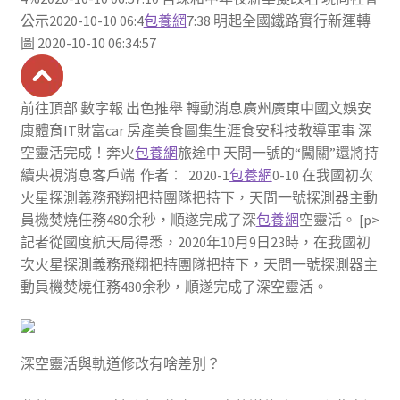
公示2020-10-10 06:4
包養網
7:38 明起全國鐵路實行新運轉
圖 2020-10-10 06:34:57
前往頂部 數字報 出色推舉 轉動消息廣州廣東中國文娛安
康體育IT財富car 房產美食圖集生涯食安科技教導軍事 深
空靈活完成！奔火
包養網
旅途中 天問一號的“闖關”還將持
續央視消息客戶端 作者： 2020-1
包養網
0-10 在我國初次
火星探測義務飛翔把持團隊把持下，天問一號探測器主動
員機焚燒任務480余秒，順遂完成了深
包養網
空靈活。 [p>
記者從國度航天局得悉，2020年10月9日23時，在我國初
次火星探測義務飛翔把持團隊把持下，天問一號探測器主
動員機焚燒任務480余秒，順遂完成了深空靈活。
深空靈活與軌道修改有啥差別？