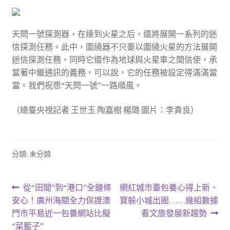
天問一號探測器，在達到火星之后，還將展開一系列的迷
信探測任務。此中，圍繞器不只要以圍繞火星的方法展開
迷信探測任務，同時它還作為地球與火星車之間信使，承
當著中繼通訊的義務，可以說，它的任務被設定得滿滿當
當。我們祝愿“天問一號”一路順風。
（總臺央視記者 王世玉 陶嘉樹 楊璐 圖片：李貴良）
分類: 未分類
文
上
下
從“田間”到“港口”全鏈條
網紅城市臺包養心得上新、
一
一
安心！廣州海關全力保證澳
寶躲小城出圈……幾組數據
章
篇
篇
門市平易近一包養網站比擬
看文旅發展新趨勢
導
文
文
“菜籃子”