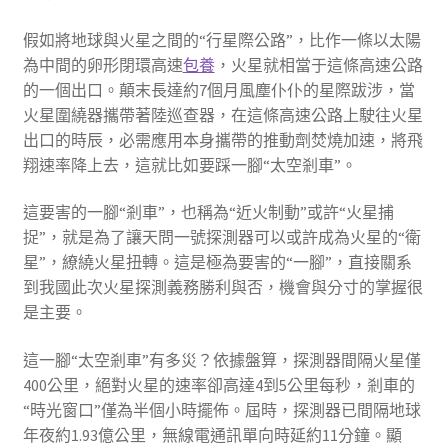
假如將地球與火星之間的“行星際公路”，比作一條以太陽
為中間的卵形閉環高速
包養
，火星就相當于這條高速公路
的一個出口。顛末長達約7個月風塵仆仆的星際跋涉，當
火星圍繞器攜帶著陸巡查器，在這條高速公路上駛往火星
出口的時辰，必需應用本身攜帶的推動劑焚燒加速，將飛
翔速率降上去，這就比如要踩一腳“太空剎車”。
這要害的一腳“剎車”，也稱為“近火制動”或許“火星捕
捉”，就是為了讓天問一號探測器可以或許成為火星的“衛
星”，繚繞火星扭轉。這是極為要害的“一腳”，直接關系
到我國此次火星探測義務勝利與否，機會與分寸的掌握很
是主要。
這一腳“太空剎車”有多災？依據盤算，探測器間隔火星僅
400公里，絕對火星的速率卻高達4到5公里每秒，剎車的
“時光窗口”僅為半個小時擺佈。屆時，探測器已間隔地球
年夜約1.93億公里，無線電通訊單向時延約11分鐘。顯