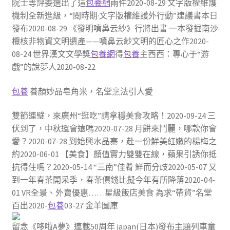
院士等評委選出了這
包養網
兩件2020-08-29 文字版權維護
機制全新進級，“閱時期·文字版權維護外行動”建議書本日
發布2020-08-29 《發明噴鼻云紗》行將出書 一本發掘南沙
欖核非物資文明遺產——噴鼻云紗文明的匠心之作2020-
08-24 世界漢文文學獎
包養網
得
包養
主西西：專心于“游
戲”的說夢人2020-08-22
包養
養顏妙品皂角米，名堂烹法引人愛
雙節連璧，來廣州“逛吃”請拿穩美食攻略！2020-09-24 三
伏到了，中秋還會遠嗎2020-07-28 月餅來鬥麗，哪款你會
愛？2020-07-28 到始興水晶寨，赴一份鮮美紅嫩的楊梅之
約2020-06-01 【美食】顏值實力雙雙在線，蘋果引誘你抵
抗得住嗎？2020-05-14 “三南”佳肴 鮮而分歧2020-05-07 又
到一年春茶開采季，春茶價錢比擬今年有所降落2020-04-
01 VR全景、外賣優惠……星級飯店美食 為求“帶貨”名堂
百出2020-
包養
03-27 金羊圖庫
留念《哆啦A夢》連載50周年 japan(日本)發布主題列車童