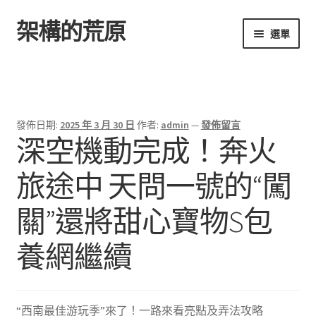
架構的荒原
跳
跳
選單
至
至
導
主
首頁
覽
要
列
內
容
發佈日期:
2025 年 3 月 30 日
作者:
admin
—
發佈留言
深空機動完成！奔火
旅途中 天問一號的“闖
關”還將甜心寶物S包
養網繼續
“西南最佳游玩季”來了！一路來看亮點及弄法攻略