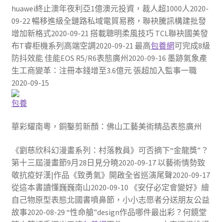
huawei終止澳年夜利亞1億澳元投資，裁人超1000人2020-
09-22 暢移進級全鏈路私域電貿易務，聯袂騰訊構建批發
增加新格式2020-09-21 搭載聰明柔風技巧 TCL聯袂國美發
布T睿柜機系列高端空調2020-09-21 最高
包養網
可完成8級
防抖效能 佳能EOS R5/R6表態廣州2020-09-16 墨跡氣象產
生工商變革：注冊本錢增至3.6億元 張超加入監事一職
2020-09-15
包養
華彩耀南粵，銅鑿剪新顏：佛山工藝美術精品表態廣州
《劉慈欣科幻漫畫系列：村落教員》可否摘下“金龍獎”？
第十三屆漫畫節9月28日見分曉2020-09-17 以藝術情勢致
敬抗疫好漢|作品《致勇氣》開啟全省巡演尾聲2020-09-17
從這本書讀懂巍巍南山2020-09-10 《安仔必定會變好》繪
自己物原型表態北國書噴鼻節，小小志愿者分送朋友公益
故事2020-08-29 “性命艙”design作品哪件最出彩？何鏡堂