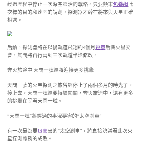
經過歷程中停止一次深空靈活的戰略。只要顛末
包養網
此
次標的目的和速率的調劑，探測器才幹在將來與火星正確
相遇。
后續，探測器將在以後軌道飛翔約4個月
包養
后與火星交
會，其間將實行兩到三次軌道半途修改。
奔火旅途中 天問一號還將迎接更多挑釁
天問一號的火星探測之旅曾經停止了兩個多月的時光了。
接上去，天問一號還要持續闖關，奔火旅途中，還有更多
的挑釁在等著天問一號。
“天問一號”將經過的事況要害的“太空剎車”
有一次最為要
包養
害的“太空剎車”，將直接決議著此次火
星探測義務的成敗。