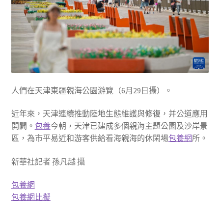
人們在天津東疆親海公園游覽（6月29日攝）。
近年來，天津連續推動陸地生態維護與修復，并公道應用
開闢。
包養
今朝，天津已建成多個親海主題公園及沙岸景
區，為市平易近和游客供給看海親海的休閑場
包養網
所。
新華社記者 孫凡越 攝
包養網
包養網比擬