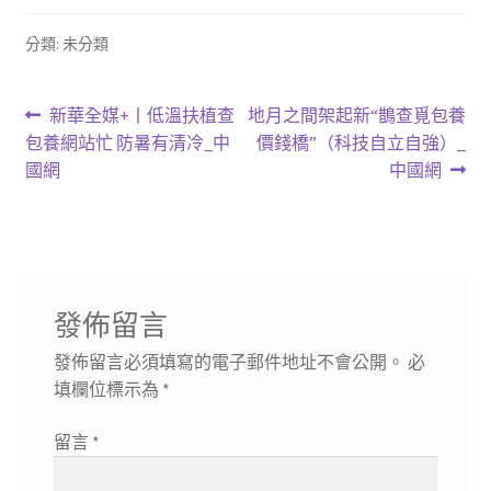
分類: 未分類
文
上
下
新華全媒+丨低溫扶植查
地月之間架起新“鵲查覓包養
一
一
包養網站忙 防暑有清冷_中
價錢橋”（科技自立自強）_
章
篇
篇
國網
中國網
導
文
文
章:
章:
覽
發佈留言
發佈留言必須填寫的電子郵件地址不會公開。
必
填欄位標示為
*
留言
*