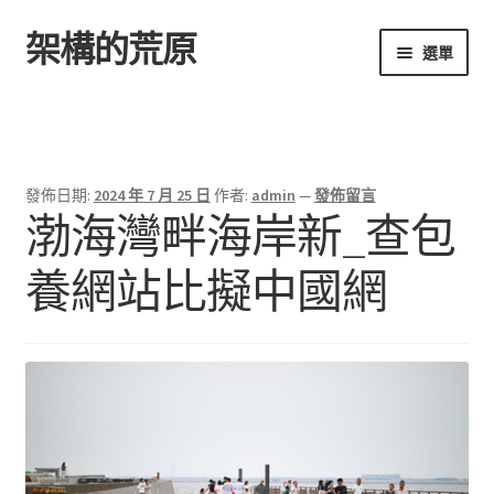
架構的荒原
跳
跳
選單
至
至
導
主
首頁
覽
要
列
內
容
發佈日期:
2024 年 7 月 25 日
作者:
admin
—
發佈留言
渤海灣畔海岸新_查包
養網站比擬中國網