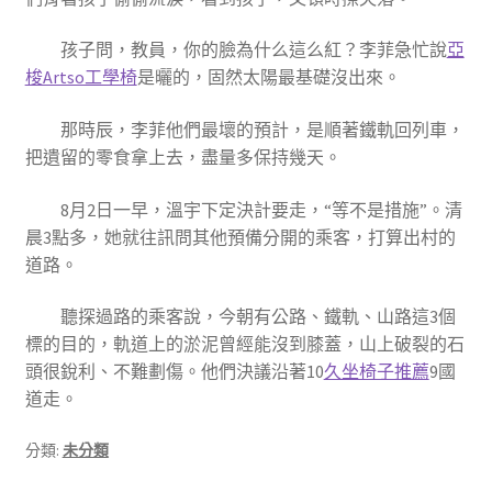
孩子問，教員，你的臉為什么這么紅？李菲急忙說
亞
梭Artso工學椅
是曬的，固然太陽最基礎沒出來。
那時辰，李菲他們最壞的預計，是順著鐵軌回列車，
把遺留的零食拿上去，盡量多保持幾天。
8月2日一早，溫宇下定決計要走，“等不是措施”。清
晨3點多，她就往訊問其他預備分開的乘客，打算出村的
道路。
聽探過路的乘客說，今朝有公路、鐵軌、山路這3個
標的目的，軌道上的淤泥曾經能沒到膝蓋，山上破裂的石
頭很銳利、不難劃傷。他們決議沿著10
久坐椅子推薦
9國
道走。
分類:
未分類