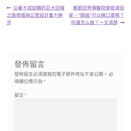
文
上
下
沿著不成逆轉的巨大回復
春節回秀傳醫院健檢項目
一
一
之路億嵐辦公室設計奮力進
家，“陽過”可以摘口罩嗎？
章
篇
篇
步
防護怎么做？一文清楚
導
文
文
章:
章:
覽
發佈留言
發佈留言必須填寫的電子郵件地址不會公開。
必
填欄位標示為
*
留言
*