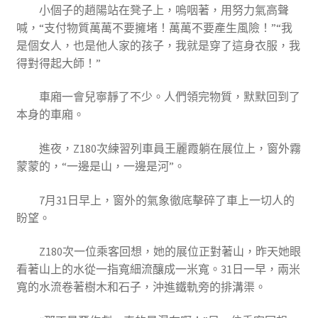
小個子的趙陽站在凳子上，嗚咽著，用努力氣高聲
喊，“支付物質萬萬不要擁堵！萬萬不要產生風險！”“我
是個女人，也是他人家的孩子，我就是穿了這身衣服，我
得對得起大師！”
車廂一會兒寧靜了不少。人們領完物質，默默回到了
本身的車廂。
進夜，Z180次練習列車員王麗霞躺在展位上，窗外霧
蒙蒙的，“一邊是山，一邊是河”。
7月31日早上，窗外的氣象徹底擊碎了車上一切人的
盼望。
Z180次一位乘客回想，她的展位正對著山，昨天她眼
看著山上的水從一指寬細流釀成一米寬。31日一早，兩米
寬的水流卷著樹木和石子，沖進鐵軌旁的排溝渠。