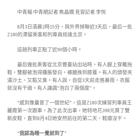
中青報·中青網記者 焦晶嫻 見習記者 李悅
8月3日清晨2時15分，與外界掉聯近3天后，最后一批
Z180的滯留乘客和列車員抵達北京。
這趟列車正點了近90個小時。
最后幾批乘客從北京豐臺站出站時，有人腳上穿戴拖
鞋，雙腳被泡得腫脹發白，褲腿挽到膝蓋。有人的頭發夾
滿沙土、又黏又臭。有人說，自從3天前走進暴雨，衣服
就沒有干過。有人譏諷“泡白了兩個度”。
“感到像曩昔了一個世紀”，這是Z180次練習列車員王
麗霞第一次跟車。為了此次出車，她特地花398元買了雙
新皮鞋，直到8月4日她安然前往的第二天，鞋還沒干。
“我認為睡一覺就到了”