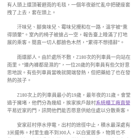
有人頭上還頂著避雨的毛毯，一個年夜爺忙亂中把硬座套
拽了上去，套在頭上。
汗味兒、腳臭味兒、霉味兒攪和在一路，溫宇被“熏
得頭暈”。室內的椅子被搶占一空，報告臺上睡滿了打地
展的乘客。簡直一切人都臉色木然，“累得不想措辭”。
雨還鄙人。由於處所不敷，Z180次的列車員一向站在
雨里。“連內褲都是濕的”，一位20歲的列車員有些欠好意
思地說。有些列車員當晚就開端發熱，但把藥給了也在發
熱的孩子。
Z180次上的列車員最小的19歲，最年夜的31歲。會堂
過于擁堵，他們分為幾組，挨家挨戶敲村
系統櫃工廠直營
平易近家的門，訊問他們能否愿意供給住處以分散乘客。
安家莊村停水停電，出村的途徑中止，積水最深處有
3米擺佈。村里生齒不到300人，以白叟居多，物質也不