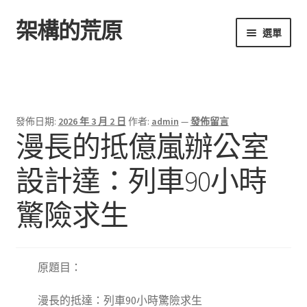
架構的荒原
跳
跳
選單
至
至
導
主
首頁
覽
要
列
內
容
發佈日期:
2026 年 3 月 2 日
作者:
admin
—
發佈留言
漫長的抵億嵐辦公室
設計達：列車90小時
驚險求生
原題目：
漫長的抵達：列車90小時驚險求生