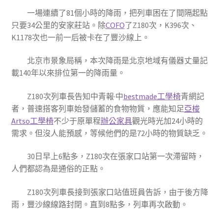
一場連續了81個小時的降雨，把列車困在了間隔起點
只要34公里的安家莊站。除
COFO
了Z180次，K396次、
K1178次也一前一后被卡在了豐沙線上。
北京市景象局稱，本次降雨是北京地域有儀器丈量記
載140年以來排位第一的降雨量。
Z180次列車長告知中青報·中
bestmade工學椅
青網記
者，普速搭客列車始發儲蓄的食物物質，應能知足
亞梭
Artso工學椅
不少于原單程
辦公家具
觀光時光加24小時的
需求。但沒人能預感，等候他們的是72小時的物質缺乏。
30日早上6點多，Z180次在張家口站第一次滯留時，
人們都認為是通俗的正點。
Z180次列車長接到張家口站值班員告訴，由于後方降
雨，豐沙線線路封閉。直到8點多，列車再次啟動。