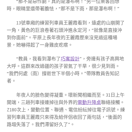
“那不是惡作劇，真的是瀑布啊！”另一位乘客回想
時，眼睛里還帶著膽怯，“那不是下雨，那是瀑布啊！”
13號車廂的練習列車員王麗霞看到，遠處的山崩開了
一角，黃色的巨浪卷著石頭沖進永定河，“就像是直接沖
到你面前”。平原上長年夜的王麗霞歷來沒見過這種場
景，她嚇得起了一身雞皮疙瘩。
“教員，我看到瀑布了
巧寓設計
”，旁邊有孩子高興地
大呼。這群來改過疆的孩子習氣了干旱，很少見到雨。
“我們何處（雨）撐逝世下半個小時。”帶隊教員告知記
者。
年夜人的臉色變得凝重。壞新聞相繼而至。31日上午
開端，三趟列車接連掉往與外界的
電動升降桌
聯絡接觸。
Z180次上，變動位置、聯通、電信紛紜掉往電子訊號。練
習列車員王麗霞只來得及給伴侶收回了兩句話，“後面的
路塌失落了。我們滯留好久了”。