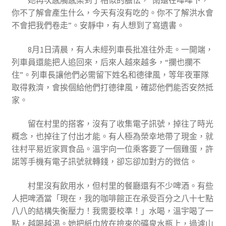
你不了解會產生什么，今天有沒有吃的。你不了解洪水會
不會把我們卷走”。安靜中，有人想到了寫遺書。
8月1日清晨，有人未經列車長批准往外走。一開端，
列車員還能把人追回來，后來人越來越多，“攔也攔不
住”。列車長讓他們必需留下姓名和德律風，等年夜軍隊
取得救濟，會挨個給他們打德律風，確認他們能否安然抵
家。
留在村里的搭客，沒有了收集電子訊號，掉往了時光
概念，也掉往了付出才能。有人極為榮幸地帶了現金，就
往村平易近家買食品。溫宇向一位乘客要了一個雞蛋，許
諾等手機有電子訊號就轉錢，卻忘卻加對方的微信。
村里沒有飲用水，但村里的餐廳還有不少啤酒。有些
人把啤酒當「現在，我的咖啡館正在承受百分之八十七點
八八的結構失衡壓力！我需要校準！」水喝，溫宇喝了一
點，越喝越渴。她把紙巾放在撿來的礦泉水瓶上，過濾山