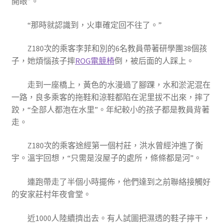
開眼”。
“那時就認識到，火車確定回不往了。”
Z180次的乘客李菲和別的6名教員帶著研學團38個孩
子，她煩惱孩子摔
ROG電競椅
倒，被后面的人踩上。
走到一座橋上，黃色的水漫過了腳踝，水和淤泥混在
一路，良多乘客的拖鞋和涼鞋都陷在泥里拔不出來，摔了
跤，“全部人都泡在水里”。年紀較小的孩子都是教員背著
走。
Z180次的乘客途經第一個村莊，洪水曾經沖進了衡
宇。溫宇回想，“只需是沒屋子的處所，條條都是河”。
連跑帶走了半個小時擺佈，他們達到之前聯絡接觸好
的安家莊村年夜會堂。
近1000人陸續擠出去。有人試圖把濕透的鞋子擰干，