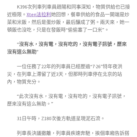
K396次列車列車員趙陽和同事深知，物質供給也已接
近極限。
Xten法拉利
她回想，餐車供給的食品一開端是炒
菜和米飯，然后是蛋炒飯，最后釀成了粥。兩天來，她一
頓飯也沒吃，只是在發飯時“偷偷塞了一口米”。
“沒有水，沒有電，沒有吃的，沒有電子訊號，歷來
沒有這么無助”
一位任務了22年的列車員已經歷過“7·26”特年夜洪
災，在列車上滯留了近3天，但那時列車停在北京的站
內，物質充分。
“此次沒有水，沒有電，沒有吃的，沒有電子訊號，
歷來沒有這么無助。”
31日午時，Z180次後方軌道呈現泥石流。
列車長決議撤離，列車員疾速奔馳，挨個車廂告訴搭