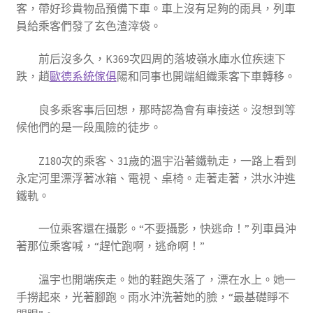
客，帶好珍貴物品預備下車。車上沒有足夠的雨具，列車
員給乘客們發了玄色渣滓袋。
前后沒多久，K369次四周的落坡嶺水庫水位疾速下
跌，趙
歐德系統傢俱
陽和同事也開端組織乘客下車轉移。
良多乘客事后回想，那時認為會有車接送。沒想到等
候他們的是一段風險的徒步。
Z180次的乘客、31歲的溫宇沿著鐵軌走，一路上看到
永定河里漂浮著冰箱、電視、桌椅。走著走著，洪水沖進
鐵軌。
一位乘客還在攝影。“不要攝影，快逃命！” 列車員沖
著那位乘客喊，“趕忙跑啊，逃命啊！”
溫宇也開端疾走。她的鞋跑失落了，漂在水上。她一
手撈起來，光著腳跑。雨水沖洗著她的臉，“最基礎睜不