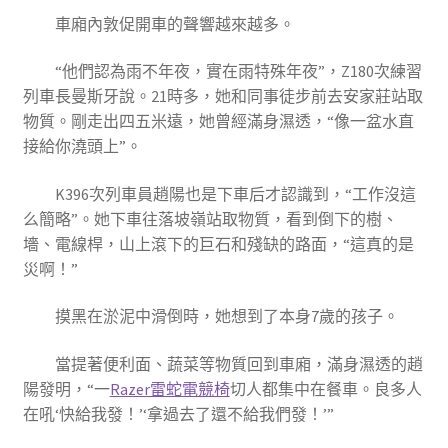
車廂內敦促開車的聲響越來越多。
“他們認為雨不年夜，實在雨特殊年夜”，Z180次練習
列車長曼斯牙說。21時多，她和同事徒步前去安家莊站取
物質。剛走出四五米遠，她曾經滿身濕透，“像一盆水直
接給你澆頭上”。
K396次列車員趙陽也是下車后才認識到，“工作沒這
么簡略”。她下車往落坡嶺站取物質，看到倒下的樹、
墻、電線桿，山上滾下的巨石和殘缺的路面，“這真的是
災啊！”
摸黑在淤泥中滑倒時，她想到了本身7歲的孩子。
當提著便利面、蔬菜等物質回到車廂，滿身濕透的趙
陽發明，“一
Razer雷蛇電競椅
切人都集中在餐車。良多人
在吼‘快給我發！’‘拿過去了還不給我們發！’”