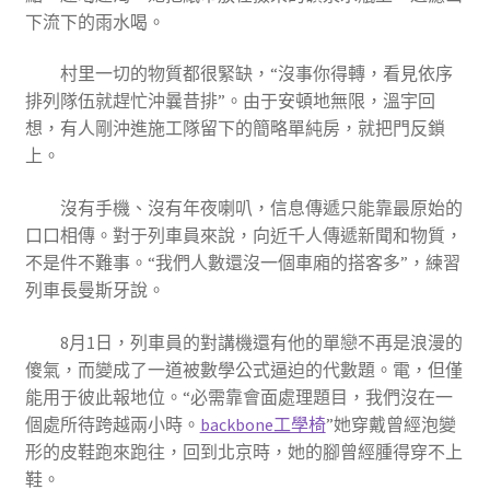
下流下的雨水喝。
村里一切的物質都很緊缺，“沒事你得轉，看見依序
排列隊伍就趕忙沖曩昔排”。由于安頓地無限，溫宇回
想，有人剛沖進施工隊留下的簡略單純房，就把門反鎖
上。
沒有手機、沒有年夜喇叭，信息傳遞只能靠最原始的
口口相傳。對于列車員來說，向近千人傳遞新聞和物質，
不是件不難事。“我們人數還沒一個車廂的搭客多”，練習
列車長曼斯牙說。
8月1日，列車員的對講機還有他的單戀不再是浪漫的
傻氣，而變成了一道被數學公式逼迫的代數題。電，但僅
能用于彼此報地位。“必需靠會面處理題目，我們沒在一
個處所待跨越兩小時。
backbone工學椅
”她穿戴曾經泡變
形的皮鞋跑來跑往，回到北京時，她的腳曾經腫得穿不上
鞋。