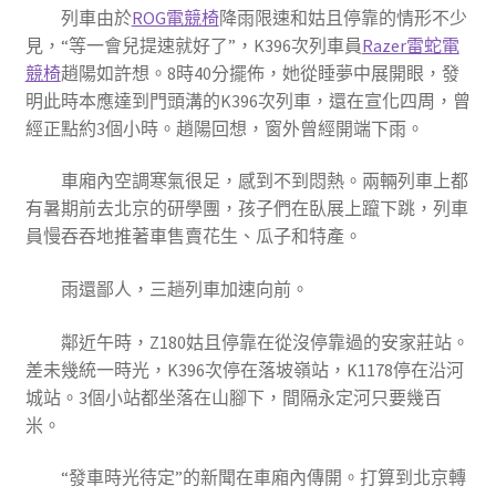
列車由於
ROG電競椅
降雨限速和姑且停靠的情形不少
見，“等一會兒提速就好了”，K396次列車員
Razer雷蛇電
競椅
趙陽如許想。8時40分擺佈，她從睡夢中展開眼，發
明此時本應達到門頭溝的K396次列車，還在宣化四周，曾
經正點約3個小時。趙陽回想，窗外曾經開端下雨。
車廂內空調寒氣很足，感到不到悶熱。兩輛列車上都
有暑期前去北京的研學團，孩子們在臥展上躥下跳，列車
員慢吞吞地推著車售賣花生、瓜子和特產。
雨還鄙人，三趟列車加速向前。
鄰近午時，Z180姑且停靠在從沒停靠過的安家莊站。
差未幾統一時光，K396次停在落坡嶺站，K1178停在沿河
城站。3個小站都坐落在山腳下，間隔永定河只要幾百
米。
“發車時光待定”的新聞在車廂內傳開。打算到北京轉