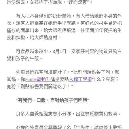
她快歸去，女孩搖了搖頭說，“裡面涼爽”。
有人把本身僅剩的奶粉給她，有人借給她們本身的外
衣，還有人把傘塞在她們手里就跑。有好意的村平易近把
僅存的面拿出來，給大師煮疙瘩湯，往里面加年夜把的生
姜和辣椒，給大師熱身材。
可食品越來越少，8月1日，安家莊村里的物質只夠白
叟和孩子的午飯。
列車員們靠空想填飽肚子，“此刻開端點餐了啊，鴛
鴦鍋，你
Funte電動升降桌
要點
人體工學椅
什么？豆腐？
寬粉？刷點麻醬我們開端吃了！”
“有我們一口飯，盡對給孩子們吃飽”
良多人自覺組織志愿小分隊，出往尋覓物質和救濟。
47歲的外賣員余興勇報了名「牛先生！請你停止散播