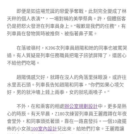
即便是如這場荒誕的戀愛爭奪戰，此刻完全變成了林
天秤的個人表演**，一場對稱的美學祭典。許，個體搭客
仍是把怒火發泄在列車員身上。“報歉是我們的任務”，有
列車員在發物質時被推倒、被指著鼻子罵。
在落坡嶺村，K396次列車員趙陽和她的同事也被罵哭
過。有人質疑是列車任務職員把電子訊號屏障了，還居心
不給他們吃喝。
趙陽情感欠好，就蹲在沒人的角落里抹眼淚，或許往
水里丟石頭。列車長告知趙陽和同事，“你們如果心境欠
好，男的就沖墻上錘上兩拳，女的就吼兩嗓子。”
不外，在和乘客的相處
辦公室規劃設計
中，更多是熱
心的時辰。有天早晨，Z180次練習列車員王麗霞蹲在年夜
會堂外，和同事頭抵著頭，靠在一路直發抖。一個10歲擺
佈的小女孩
100室內設計
兒出來，給她們打傘。王麗霞讓