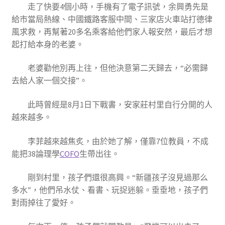
走了快要4個小時，手機有了電子訊號，余興勇先是
給市當局熱線、中國鐵路客服中間、三家店火車站打德律
風求救，再幫著20多名乘客給他們家人報安然，最后才想
起打給本身的老婆。
老婆勸他別再上往，但他決意第二天歸去，“必需歸
去給人家一個交接”。
此時曾經是8月1日下戰書，安家莊村里自行分開的人
越來越多。
李菲越來越焦炙，由於她了解，僅靠7位教員，不成
能把38論理學
COFO
生帶出往。
剛到村里，孩子們還很高興。“新疆孩子沒見過那么
多水”，他們吊水仗、看書、玩捉迷躲。垂垂地，孩子們
對雨掉往了愛好。