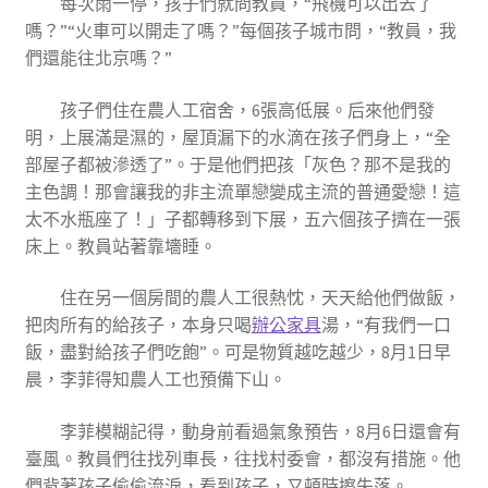
每次雨一停，孩子們就問教員，“飛機可以出去了
嗎？”“火車可以開走了嗎？”每個孩子城市問，“教員，我
們還能往北京嗎？”
孩子們住在農人工宿舍，6張高低展。后來他們發
明，上展滿是濕的，屋頂漏下的水滴在孩子們身上，“全
部屋子都被滲透了”。于是他們把孩「灰色？那不是我的
主色調！那會讓我的非主流單戀變成主流的普通愛戀！這
太不水瓶座了！」子都轉移到下展，五六個孩子擠在一張
床上。教員站著靠墻睡。
住在另一個房間的農人工很熱忱，天天給他們做飯，
把肉所有的給孩子，本身只喝
辦公家具
湯，“有我們一口
飯，盡對給孩子們吃飽”。可是物質越吃越少，8月1日早
晨，李菲得知農人工也預備下山。
李菲模糊記得，動身前看過氣象預告，8月6日還會有
臺風。教員們往找列車長，往找村委會，都沒有措施。他
們背著孩子偷偷流淚，看到孩子，又頓時擦失落。