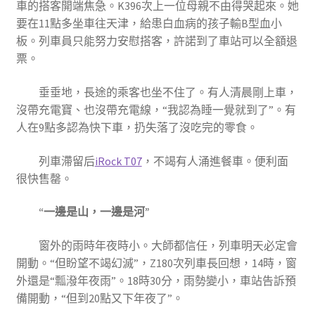
車的搭客開端焦急。K396次上一位母親不由得哭起來。她
要在11點多坐車往天津，給患白血病的孩子輸B型血小
板。列車員只能努力安慰搭客，許諾到了車站可以全額退
票。
垂垂地，長途的乘客也坐不住了。有人清晨剛上車，
沒帶充電寶、也沒帶充電線，“我認為睡一覺就到了”。有
人在9點多認為快下車，扔失落了沒吃完的零食。
列車滯留后
iRock T07
，不竭有人涌進餐車。便利面
很快售罄。
“一邊是山，一邊是河”
窗外的雨時年夜時小。大師都信任，列車明天必定會
開動。“但盼望不竭幻滅”，Z180次列車長回想，14時，窗
外還是“瓢潑年夜雨”。18時30分，雨勢變小，車站告訴預
備開動，“但到20點又下年夜了”。