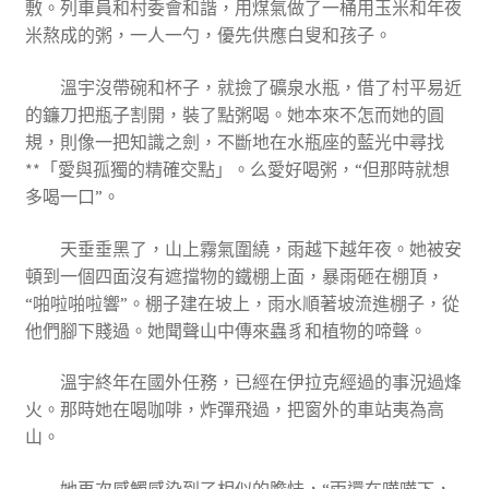
敷。列車員和村委會和諧，用煤氣做了一桶用玉米和年夜
米熬成的粥，一人一勺，優先供應白叟和孩子。
溫宇沒帶碗和杯子，就撿了礦泉水瓶，借了村平易近
的鐮刀把瓶子割開，裝了點粥喝。她本來不怎而她的圓
規，則像一把知識之劍，不斷地在水瓶座的藍光中尋找
**「愛與孤獨的精確交點」。么愛好喝粥，“但那時就想
多喝一口”。
天垂垂黑了，山上霧氣圍繞，雨越下越年夜。她被安
頓到一個四面沒有遮擋物的鐵棚上面，暴雨砸在棚頂，
“啪啦啪啦響”。棚子建在坡上，雨水順著坡流進棚子，從
他們腳下賤過。她聞聲山中傳來蟲豸和植物的啼聲。
溫宇終年在國外任務，已經在伊拉克經過的事況過烽
火。那時她在喝咖啡，炸彈飛過，把窗外的車站夷為高
山。
她再次感觸感染到了相似的膽怯，“雨還在嘩嘩下，