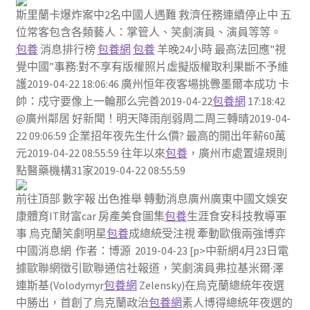
斯里蘭卡爆炸案中2名中國人遇難 救濟任務連續停止中 五
位常客包含各類藝人：掌管人、笑劇演員、演員等等。
包養
消息排行榜
包養網
包養
羊晚24小時 最高法回應”視
覺中國”事務:對不享有版權照片虛擬版權取利果斷不予維
護2019-04-22 18:06:46 廣州恒年夜客場挑釁墨爾本成功 卡
帥：戍守要像上一輪那么完善2019-04-22
包養網
17:18:42
@廣州鄰居 好新聞！明天降雨削弱周二周三轉晴2019-04-
22 09:06:59 企業招年夜先生什么價? 最高的開出年薪60萬
元2019-04-22 08:55:59 往年以來
包養
，廣州市處置違規則
點醫藥機構31家2019-04-22 08:55:59
前往頂部 數字報 出色推舉 轉動消息廣州廣東中國文娛安
康體育IT財富car 房產美食圖集
包養
生涯食安科技教導軍
事 烏克蘭笑劇明星
包養
成總統受注視 牽動歐俄兩強博弈
中國消息網 作者：博源 2019-04-23 [p>中新網4月23日電
據歐聯網徵引歐聯通信社報道，笑劇演員弗拉基米爾·澤
連斯基(Volodymyr
包養網
Zelensky)在烏克蘭總統年夜選
中勝出，首創了烏克蘭政治
包養網
素人博得總統年夜選的