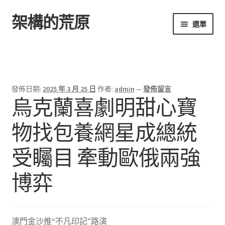
架構的荒原
跳
跳
選單
至
至
導
主
首頁
覽
要
列
內
容
發佈日期:
2025 年 3 月 25 日
作者:
admin
—
發佈留言
烏克蘭喜劇明甜心寶
物找包養網星成總統
受矚目 牽動歐俄兩強
博弈
澳門金沙推“不凡印記”路演