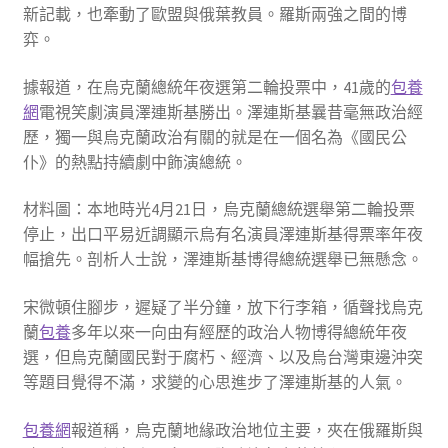
新記載，也牽動了歐盟與俄葉教員。羅斯兩強之間的博
弈。
據報道，在烏克蘭總統年夜選第二輪投票中，41歲的
包養
網
電視笑劇演員澤連斯基勝出。澤連斯基曩昔毫無政治經
歷，獨一與烏克蘭政治有關的就是在一個名為《國民公
仆》的熱點持續劇中飾演總統。
材料圖：本地時光4月21日，烏克蘭總統選舉第二輪投票
停止，出口平易近調顯示烏有名演員澤連斯基得票率年夜
幅搶先。剖析人士說，澤連斯基博得總統選舉已無懸念。
宋微頓住腳步，遲疑了半分鐘，放下行李箱，循聲找烏克
蘭
包養
多年以來一向由有經歷的政治人物博得總統年夜
選，但烏克蘭國民對于腐朽、經濟、以及烏台灣東邊沖突
等題目覺得不滿，求變的心思進步了澤連斯基的人氣。
包養網
報道稱，烏克蘭地緣政治地位主要，夾在俄羅斯與