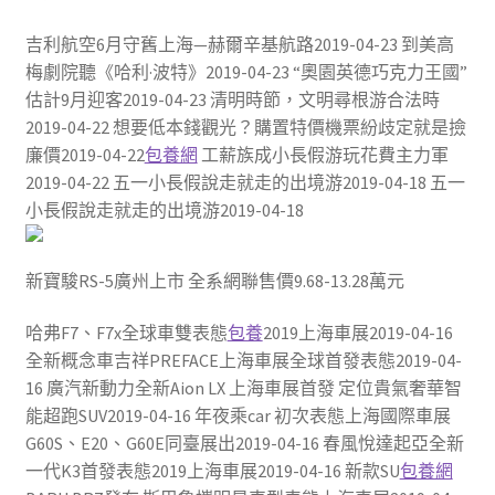
吉利航空6月守舊上海—赫爾辛基航路2019-04-23 到美高
梅劇院聽《哈利·波特》2019-04-23 “奧園英德巧克力王國”
估計9月迎客2019-04-23 清明時節，文明尋根游合法時
2019-04-22 想要低本錢觀光？購置特價機票紛歧定就是撿
廉價2019-04-22
包養網
工薪族成小長假游玩花費主力軍
2019-04-22 五一小長假說走就走的出境游2019-04-18 五一
小長假說走就走的出境游2019-04-18
新寶駿RS-5廣州上市 全系網聯售價9.68-13.28萬元
哈弗F7、F7x全球車雙表態
包養
2019上海車展2019-04-16
全新概念車吉祥PREFACE上海車展全球首發表態2019-04-
16 廣汽新動力全新Aion LX 上海車展首發 定位貴氣奢華智
能超跑SUV2019-04-16 年夜乘car 初次表態上海國際車展
G60S、E20、G60E同臺展出2019-04-16 春風悅達起亞全新
一代K3首發表態2019上海車展2019-04-16 新款SU
包養網