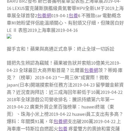
BARU BRZ發布 斯巴魯攜明星車型表態上海車展2019-04-
16 LEXUS雷克薩斯旗艦級貴氣奢華MPV全新LM于2019上海
車展全球首發2
包養網
019-04-1
包養
6 不雅致car 電動概念
車MI她盼望伴侶能溫順關心、有耐煩又仔細，但陳居白好
LE Ⅱ 表態2019上海車展2019-04-16
握手言和！蘋果與高通正式息爭：終止全球一切訴訟
錯把先生辨認為竊賊！蘋果被告狀并索賠10億美元2019-
04-23 全球最巨大商界魁首是？比爾蓋
包養網
茨？蒂姆·庫
克？（榜單）2019-04-23 “一周三休”成實際！微軟
japan(日本)開端摸索新任務方法2019-04-23 留學鍍金薪資
高？近況查詢拜訪：近三成海回年薪低于10萬2019-04-22
2018年全球游戲公司營收排名：騰訊持續第六年第一
2019-04-22 廣東外貿企業百強榜單：huawei終端（東
莞）、珠海小米上榜2019-04-22 huawei員工支出有多高？
爆料：年關獎91萬，年
包養網
支出破200萬2019-04-22 上
海車庫一特斯拉自燃起火
包養
疼愛雙方的奧迪和雷克薩