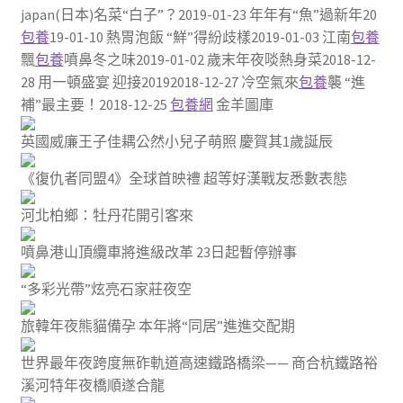
japan(日本)名菜“白子”？2019-01-23 年年有“魚”過新年20
包養
19-01-10 熱胃泡飯 “鮮”得紛歧樣2019-01-03 江南
包養
飄
包養
噴鼻冬之味2019-01-02 歲末年夜啖熱身菜2018-12-
28 用一頓盛宴 迎接20192018-12-27 冷空氣來
包養
襲 “進
補”最主要！2018-12-25
包養網
金羊圖庫
英國威廉王子佳耦公然小兒子萌照 慶賀其1歲誕辰
《復仇者同盟4》全球首映禮 超等好漢戰友悉數表態
河北柏鄉：牡丹花開引客來
噴鼻港山頂纜車將進級改革 23日起暫停辦事
“多彩光帶”炫亮石家莊夜空
旅韓年夜熊貓備孕 本年將“同居”進進交配期
世界最年夜跨度無砟軌道高速鐵路橋梁—— 商合杭鐵路裕
溪河特年夜橋順遂合龍