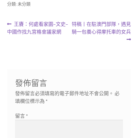
分類: 未分類
文
上
下
王賡：何處看家園–文史–
特稿丨在駐澳門部隊，遇見
一
一
中國作找九宮格會議家網
騎一包養心得摩托車的女兵
章
篇
篇
導
文
文
章:
章:
覽
發佈留言
發佈留言必須填寫的電子郵件地址不會公開。
必
填欄位標示為
*
留言
*