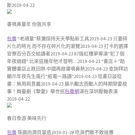
斯2019-04-22
書噴鼻童年 你我共享
包養
“老頑童”蔡瀾保持天天學點新工具2019-04-23 只要碎
片化的時光 而不存在碎片化的瀏覽2019-04-23 打卡的選擇
官僚百分百交給讀者2019-04-23 87版紅樓夢導演“犯了個
年夜過錯” 比來這幾年他才發明…2019-04-23 “書店＋”助
實體書店止跌回熱 中國再掀書噴鼻熱2019-04-23 查詢拜訪
顯示年夜先生風行“紙電一路讀”2019-04-23 唸書日談唸
書：無用與意義2019-04-23 展示勵志而動人的時期戀愛故
事！舞臺劇《摯愛》舉世巡
包養網
演在深圳壓軸表演
2019-04-22
春日食游 美味先行
包養
珠圓肉潤貝當造2019-01-28 吃貨們敢不敢挑釁