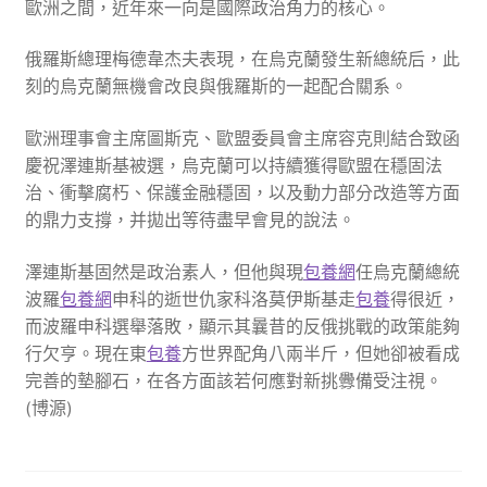
歐洲之間，近年來一向是國際政治角力的核心。
俄羅斯總理梅德韋杰夫表現，在烏克蘭發生新總統后，此
刻的烏克蘭無機會改良與俄羅斯的一起配合關系。
歐洲理事會主席圖斯克、歐盟委員會主席容克則結合致函
慶祝澤連斯基被選，烏克蘭可以持續獲得歐盟在穩固法
治、衝擊腐朽、保護金融穩固，以及動力部分改造等方面
的鼎力支撐，并拋出等待盡早會見的說法。
澤連斯基固然是政治素人，但他與現
包養網
任烏克蘭總統
波羅
包養網
申科的逝世仇家科洛莫伊斯基走
包養
得很近，
而波羅申科選舉落敗，顯示其曩昔的反俄挑戰的政策能夠
行欠亨。現在東
包養
方世界配角八兩半斤，但她卻被看成
完善的墊腳石，在各方面該若何應對新挑釁備受注視。
(博源)