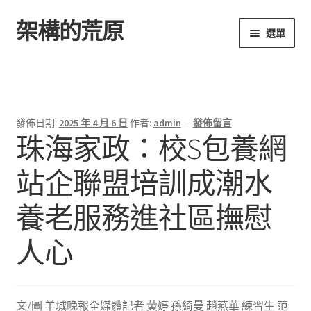
架構的荒原
跳
跳
選單
至
至
導
主
首頁
覽
要
列
內
容
發佈日期:
2025 年 4 月 6 日
作者:
admin
—
發佈留言
珠海家政：校S包養網
站企聯盟培訓成潮水
養老服務進社區撫慰
人心
文/圖 羊城晚報全媒體記者 黃婷 孫綺曼 趙燕華 練習生 范