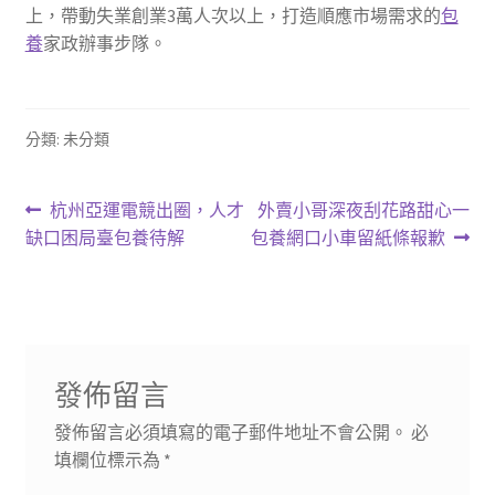
上，帶動失業創業3萬人次以上，打造順應市場需求的
包
養
家政辦事步隊。
分類: 未分類
文
上
下
杭州亞運電競出圈，人才
外賣小哥深夜刮花路甜心一
一
一
缺口困局臺包養待解
包養網口小車留紙條報歉
章
篇
篇
導
文
文
章:
章:
覽
發佈留言
發佈留言必須填寫的電子郵件地址不會公開。
必
填欄位標示為
*