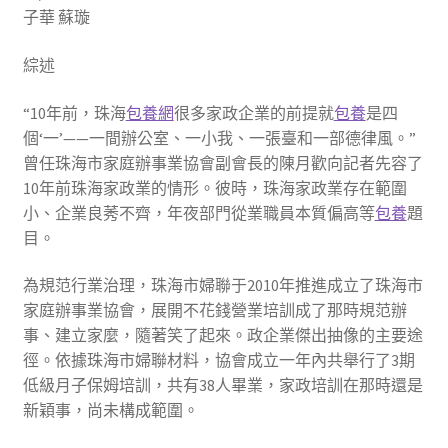
子華 蘇璇
綜述
“10年前，珠海
包養網
很多家政企業的前提就
包養
是四
個‘一’——一間辦公室、一小我、一張臺和一部德律風。”
曾任珠海市家庭辦事業協會副會長的陳月歡向記者先容了
10年前珠海家政業的情形。彼時，珠海家政業存在範圍
小、企業良莠不齊，年夜部門從業職員本質偏高等
包養
題
目。
為規范行業治理，珠海市婦聯于2010年推進成立了珠海市
家庭辦事業協會，展開不花錢營業培訓成了那時規范辦
事、建立家麼，隨著笑了起來。政企業傑出抽像的主要途
徑。依據珠海市婦聯材料，協會成立一年內共舉行了3期
低級月子保姆培訓，共有38人畢業，家政培訓在那時還是
新穎事，尚未構成範圍。