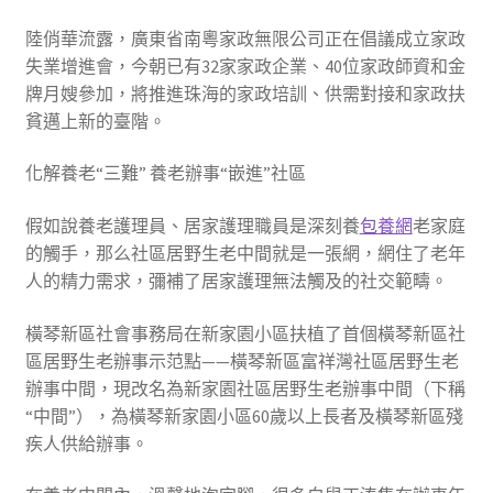
陸俏華流露，廣東省南粵家政無限公司正在倡議成立家政
失業增進會，今朝已有32家家政企業、40位家政師資和金
牌月嫂參加，將推進珠海的家政培訓、供需對接和家政扶
貧邁上新的臺階。
化解養老“三難” 養老辦事“嵌進”社區
假如說養老護理員、居家護理職員是深刻養
包養網
老家庭
的觸手，那么社區居野生老中間就是一張網，網住了老年
人的精力需求，彌補了居家護理無法觸及的社交範疇。
橫琴新區社會事務局在新家園小區扶植了首個橫琴新區社
區居野生老辦事示范點——橫琴新區富祥灣社區居野生老
辦事中間，現改名為新家園社區居野生老辦事中間（下稱
“中間”），為橫琴新家園小區60歲以上長者及橫琴新區殘
疾人供給辦事。