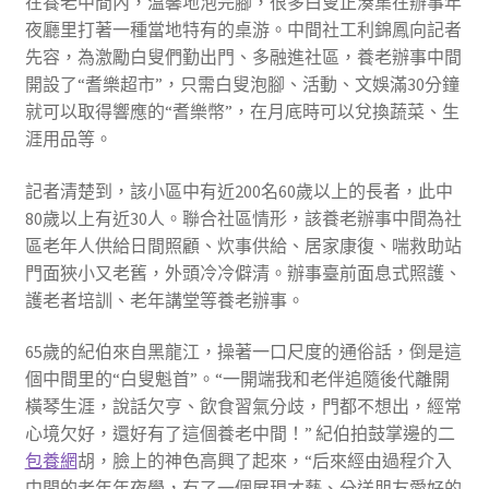
在養老中間內，溫馨地泡完腳，很多白叟正湊集在辦事年
夜廳里打著一種當地特有的桌游。中間社工利錦鳳向記者
先容，為激勵白叟們勤出門、多融進社區，養老辦事中間
開設了“耆樂超市”，只需白叟泡腳、活動、文娛滿30分鐘
就可以取得響應的“耆樂幣”，在月底時可以兌換蔬菜、生
涯用品等。
記者清楚到，該小區中有近200名60歲以上的長者，此中
80歲以上有近30人。聯合社區情形，該養老辦事中間為社
區老年人供給日間照顧、炊事供給、居家康復、喘救助站
門面狹小又老舊，外頭冷冷僻清。辦事臺前面息式照護、
護老者培訓、老年講堂等養老辦事。
65歲的紀伯來自黑龍江，操著一口尺度的通俗話，倒是這
個中間里的“白叟魁首”。“一開端我和老伴追隨後代離開
橫琴生涯，說話欠亨、飲食習氣分歧，門都不想出，經常
心境欠好，還好有了這個養老中間！” 紀伯拍鼓掌邊的二
包養網
胡，臉上的神色高興了起來，“后來經由過程介入
中間的老年年夜學，有了一個展現才藝、分送朋友愛好的