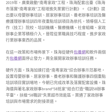
2019年，廣東啟動“南粵家政”工程，珠海配套出臺《珠海
市落實“南粵家政”工程增進失業實行計劃》。《計劃》提
出要以母嬰辦事培訓、居家辦事培訓、養老辦事培訓及醫
療護理辦事培訓四年夜重點培訓項目為依托，領導個人工
作（技工）院校、培訓機構、醫療機構、社會組織、家政
辦事企業等積極介入，晉陞從業職員技巧程度，進步家政
行業辦事東西的品質。
在這一政策和市場佈景下，珠海從硬件
包養網
和軟件兩個
方
包養網
面停止發力，周全展開家政辦事培訓任務。
硬件方面，珠海加速打造“南粵家政”綜合辦事示范基地，
設置母嬰辦事、居家辦事、養老辦事和醫護辦事四個重點
培訓項目實訓場地，今朝已完成改革及落實配套設備。珠
海還與著名家政辦事brand“58抵家”結合打造“職訓58辦事
平臺”，扶植“58職訓”失業超市效能區，買通了家政辦事
培訓與市場需求的對接渠道。