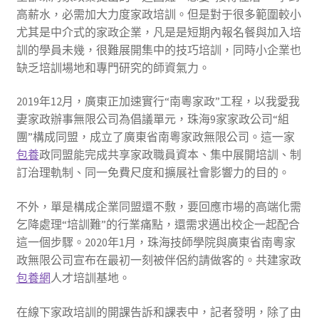
高薪水，必需加大力度家政培訓。但是對于很多範圍較小
尤其是中介式的家政企業，凡是是短期內報名餐與加入培
訓的學員未幾，很難展開集中的技巧培訓，同時小企業也
缺乏培訓場地和專門研究的師資氣力。
2019年12月，廣東正加速實行“南粵家政”工程，以我愛我
妻家政辦事無限公司為倡議單元，珠海9家家政公司“組
團”構成同盟，成立了廣東省南粵家政無限公司。這一家
包養
政同盟能完成共享家政職員資本、集中展開培訓、制
訂治理軌制、同一免費尺度和擴展社會影響力的目的。
不外，單是構成企業同盟還不敷，要回應市場的高端化需
乞降處理“培訓難”的行業痛點，還需求邁出校企一起配合
這一個步驟。2020年1月，珠海技師學院與廣東省南粵家
政無限公司宣布在最初一刻被伴侶約請做客的。共建家政
包養網
人才培訓基地。
在線下家政培訓的開課告訴和課表中，記者發明，除了由