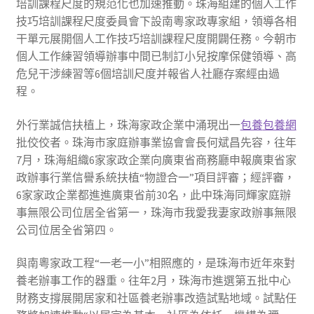
培訓課程尺度的規范化也加速推動。珠海組建的個人工作
技巧培訓課程尺度委員會下設南粵家政專家組，領導各相
干單元展開個人工作技巧培訓課程尺度開闢任務。今朝市
個人工作練習領導辦事中間已制訂小兒按摩保健領導、高
危兒干涉練習等6個培訓尺度并報省人社廳存案經由過
程。
外行業誠信扶植上，珠海家政企業中涌現出一
包養
包養網
批佼佼者。珠海市家庭辦事業協會會長何斌昌先容，往年
7月，珠海組織6家家政企業向廣東省商務廳申報廣東省家
政辦事行業信譽系統扶植“物證合一”項目評審；經評審，
6家家政企業都進進廣東省前30名，此中珠海同輝家庭辦
事無限公司位居全省第一，珠海市我愛我妻家政辦事無限
公司位居全省第四。
與南粵家政工程“一老一小”相照應的，是珠海市近年來對
養老辦事工作的器重。往年2月，珠海市進選第五批中心
財務支撐展開居家和社區養老辦事改造試點地域。試點任