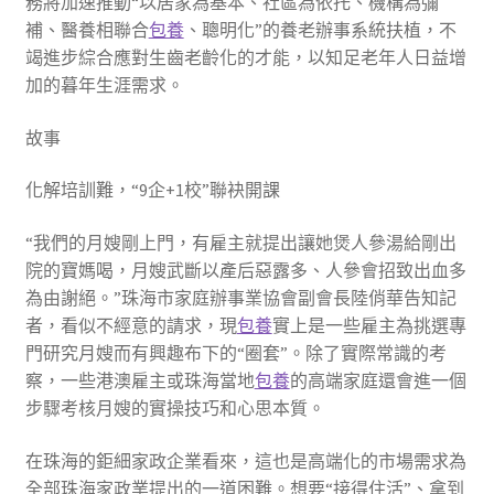
務將加速推動“以居家為基本、社區為依托、機構為彌
補、醫養相聯合
包養
、聰明化”的養老辦事系統扶植，不
竭進步綜合應對生齒老齡化的才能，以知足老年人日益增
加的暮年生涯需求。
故事
化解培訓難，“9企+1校”聯袂開課
“我們的月嫂剛上門，有雇主就提出讓她煲人參湯給剛出
院的寶媽喝，月嫂武斷以產后惡露多、人參會招致出血多
為由謝絕。”珠海市家庭辦事業協會副會長陸俏華告知記
者，看似不經意的請求，現
包養
實上是一些雇主為挑選專
門研究月嫂而有興趣布下的“圈套”。除了實際常識的考
察，一些港澳雇主或珠海當地
包養
的高端家庭還會進一個
步驟考核月嫂的實操技巧和心思本質。
在珠海的鉅細家政企業看來，這也是高端化的市場需求為
全部珠海家政業提出的一道困難。想要“接得住活”、拿到