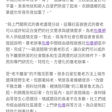
平臺，漸漸地就和鄰人白叟們熟習了起來，衣錦還鄉的孤
單感也年夜年夜加重了。”
“與上門關照式的養老護理分歧，這種社區嵌進式的養老
可以或許知足白叟們的社交需求與感情需求，為老
包養網
年人供給感情支撐。”對此，珠海市社會任務協會會長熊
俊超說明，養老辦事
包養
中間經由過程嵌進社
包養網
區中
間，完成了“一碗湯間隔”的養老形式，讓白叟們可以或許
在不離開熟習的社會關系和生涯周遭的狀況的條件下，享
用到專門研究化、特性化、方便化的養老辦事。
受“老不離家”的不雅念影響，很多白叟在養老方法上城市
選擇居野生老。但跟著純老、煢居長者連續增添，“改變
不雅念難、照料怙恃難、親情陪同難”的三難景象尤為凸
起。利錦鳳告知記者，在社區內，由於家庭緣由、身材緣
由等發生心思題目、情感題目的長者不在多數，社工們城
市經由過程社區摸查、上門參
包養
與等方法，為白叟制訂
特性化辦事計劃。