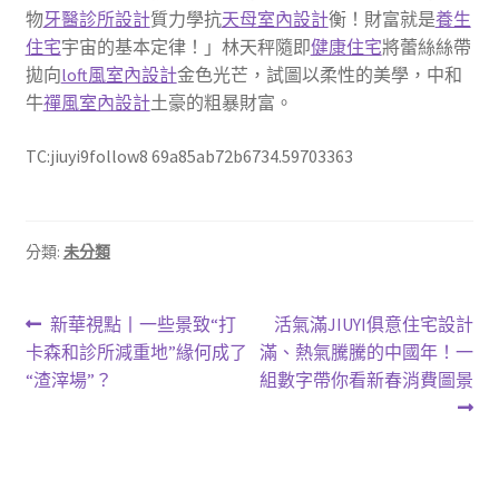
物
牙醫診所設計
質力學抗
天母室內設計
衡！財富就是
養生
住宅
宇宙的基本定律！」林天秤隨即
健康住宅
將蕾絲絲帶
拋向
loft風室內設計
金色光芒，試圖以柔性的美學，中和
牛
禪風室內設計
土豪的粗暴財富。
TC:jiuyi9follow8 69a85ab72b6734.59703363
分類:
未分類
文
上
下
新華視點丨一些景致“打
活氣滿JIUYI俱意住宅設計
一
一
卡森和診所減重地”緣何成了
滿、熱氣騰騰的中國年！一
章
篇
篇
“渣滓場”？
組數字帶你看新春消費圖景
導
文
文
章:
章:
覽