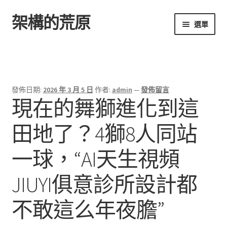
架構的荒原
跳
跳
選單
至
至
導
主
首頁
覽
要
列
內
容
發佈日期:
2026 年 3 月 5 日
作者:
admin
—
發佈留言
現在的舞獅進化到這
田地了？4獅8人同站
一球，“AI天生視頻
JIUYI俱意診所設計都
不敢這么年夜膽”