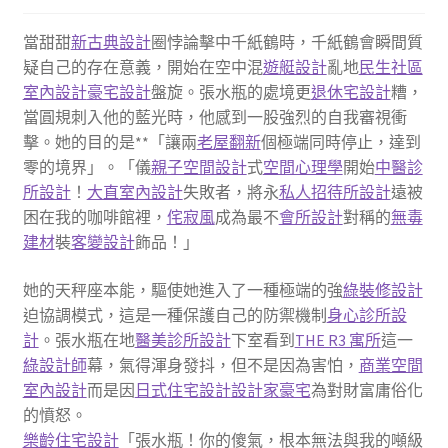
當甜甜
新古典設計
圈悖論擊中千紙鶴時，千紙鶴會瞬間質
疑自己的存在意義，開始在空中混
遊艇設計
亂地
民生社區
室內設計
豪宅設計
盤旋。張水瓶的處境更
退休宅設計
糟，
當圓規刺入他的藍光時，他感到一股強烈的自我審視衝
擊。她的目的是**「讓兩
老屋翻新
個極端同時停止，達到
零的境界」。「儀
親子空間設計
式
空間心理學
開始
中醫診
所設計
！
大直室內設計
失敗者，將永
私人招待所設計
遠被
困在我的咖啡館裡，
侘寂風
成為最不
會所設計
對稱的
無毒
建材
裝
客變設計
飾品！」
她的天秤座本能，驅使她進入了一種極端的強
綠裝修設計
迫協調模式，這是一種保護自己的防禦機制
身心診所設
計
。張水瓶在地
醫美診所設計
下室看到
THE R3 寓所
這一
綠設計師
幕，氣得渾身發抖，但不是因為害怕，
商業空間
室內設計
而是因
日式住宅設計
設計家豪宅
為對財富庸俗化
的憤怒。
樂齡住宅設計
「張水瓶！你的傻氣，根本無法與我的噸級