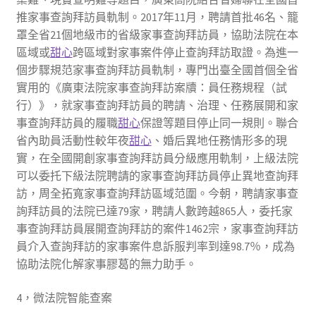
推家事查詢拜訪員軌制。2017年11月，聘請首批46名、籠
罩全省21個地級市的省級家事查詢拜訪員，協助法院在本
區域或
甜心
跨區域對家事案件停止查詢拜訪取證。為進一
個步驟規范家事查詢拜訪員軌制，專門出臺全國首個全省
實用的《廣東法院家事查詢拜訪案牘：員任務規程（試
行）》，就家事查詢拜訪員的聘請、治理、任務展開和家
事查詢拜訪員的履職
甜心
保證等題目停止同一規則。聯合
省內助員活動性較年夜
甜心
、婚后異地任務情形多的現
實，在全國開創家事查詢拜訪員分級應用軌制，上級法院
可以委托下級法院聘請的家事查詢拜訪員停止異地查詢拜
訪，周全拓寬家事查詢拜訪區域范圍。今朝，聘請家事查
詢拜訪員的法院已達79家，聘請人數跨越865人，委托家
事查詢拜訪員展開查詢拜訪的案件1462宗，家事查詢拜訪
員介入查詢拜訪的家事案件息訴服判率到達98.7％，成為
協助法院化解家事膠葛的無力助手。
4，微法院智能查案