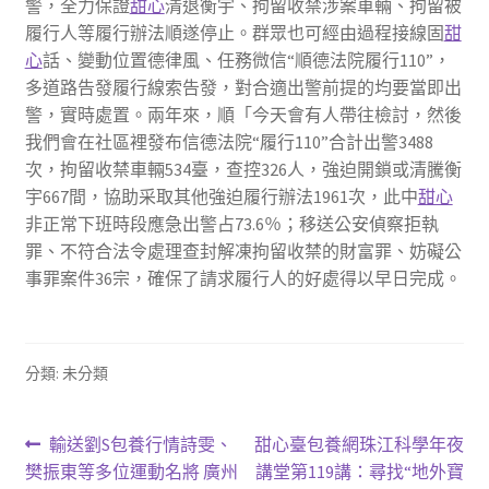
警，全力保證
甜心
清退衡宇、拘留收禁涉案車輛、拘留被
履行人等履行辦法順遂停止。群眾也可經由過程接線固
甜
心
話、變動位置德律風、任務微信“順德法院履行110”，
多道路告發履行線索告發，對合適出警前提的均要當即出
警，實時處置。兩年來，順「今天會有人帶往檢討，然後
我們會在社區裡發布信德法院“履行110”合計出警3488
次，拘留收禁車輛534臺，查控326人，強迫開鎖或清騰衡
宇667間，協助采取其他強迫履行辦法1961次，此中
甜心
非正常下班時段應急出警占73.6％；移送公安偵察拒執
罪、不符合法令處理查封解凍拘留收禁的財富罪、妨礙公
事罪案件36宗，確保了請求履行人的好處得以早日完成。
分類: 未分類
文
上
下
輸送劉S包養行情詩雯、
甜心臺包養網珠江科學年夜
一
一
樊振東等多位運動名將 廣州
講堂第119講：尋找“地外寶