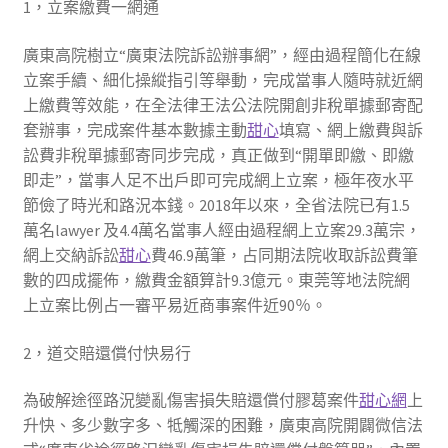
1，立案繳費一網通
廣東高院樹立“廣東法院訴訟辦事網”，經由過程簡化在線
立案手續、細化操縱指引等舉動，完成當事人隨時就近網
上繳費等效能，在全法律王法公法院開創非稅單據郵寄配
套辦事，完成案件基本數據主動
甜心
填寫、網上繳費與訴
訟費非稅單據郵寄同步完成，真正做到“開單即繳、即繳
即走”，當事人足不出戶即可完成網上立案，極年夜水平
節儉了時光和路況本錢。2018年以來，全省法院已有1.5
萬名lawyer 及4.4萬名當事人經由過程網上立案29.3萬宗，
網上交納訴訟
甜心
費46.9萬筆，占同期法院收取訴訟費筆
數的四成擺佈，繳費金額算計9.3億元。東莞等地法院網
上立案比例占一審平易近商事案件近90％。
2，道交賠還償付快易行
為破解途徑路況變亂傷害損失賠還償付膠葛案件
甜心網
上
升快、多少數字多、牴觸深的困難，廣東高院開闢微信法