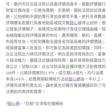
月，廣州市白云區法院以房產評價為進手，推動評價履行
財富任務改造，引進淘寶網、京東網、國民法院訴訟資產
網、公拍網和中國拍賣行業協會網等平臺，依托年夜數據
評價體系對履行房產地點區域成交數
甜心
據停止剖析，樹
立智能評價模子，疾速得出拍賣物汗青成交價錢曲線。經
由過程輸出待評價房產的地位、應用權限、朝向、面積、
布局等信息，可即刻獲取全國各省郊區房產的評價價錢；
經兩邊當事人批准后，即可斷定為房產起拍價錢。同時，
白云法院出力規范評價法式，明白查詢流程與刻日、當事
人接濟權力，嚴厲法式連接與時限，最年夜限制統籌效力
與公正。試點以來，白云法院采取這種評價方法拍賣標的
108件，占總評價案的51.9％，成交額2.8億元，均勻溢價
率為14.9％；拍賣周期較傳統方法延
甜心網
長一半以上，
評價完成零所需支出，讓老蒼生切實在實感觸感染到了司
法網拍的高效和實惠。
7
甜心網
，“巨鯨”全流程在線解紛