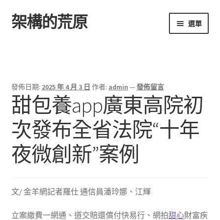
架構的荒原
跳
跳
選單
至
至
導
主
首頁
覽
要
列
內
容
發佈日期:
2025 年 4 月 3 日
作者:
admin
—
發佈留言
甜包養app廣東高院初
次發布全省法院“十年
夜微創新”案例
文/ 金羊網記者羅仕 通信員潘玲娜、江輝
立案繳費一網通、道交賠還償付快易行、網拍
甜心
財富疾