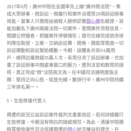
2017年9月，廣州中院在全國率先上線“廣州微法院”，集
成大眾辦事、微訴訟、微履行和案件治理等29項訴訟辦事
效能，當事人只需經由過程人臉辨認實
甜心網
名驗證，就
能加載名下廣州兩級法院一切案件，查閱案件流程信息、
閱讀公然檀卷，把握案件停頓情形；還可在線完成依序排
列隊伍取號、立案、交納訴訟費、閱卷、開庭等簡直一切
訴訟運動和訴訟幫助運動。今朝，該體系共有9.6萬用
戶、總拜訪量跨越35萬人次，有用分流了訴訟辦事，也加
重了訴訟辦事中間處事窗口的壓力，遭到法官和群眾的接
待，真正完成“微”法院高文為。在中國司法通明度指主
題：堅持正向心態，綻放光線。數排行中，廣州中院持續
三年排名第一。
5，生態修復代管人
周遭的狀況公益訴訟案件裁判文墨客效后，若何詳細履行
生態修復，今朝沒有明白的操縱規范。為此，清遠中院積
極貫徹恢復性司法保護周遭的
甜心
狀況權益的理念，在