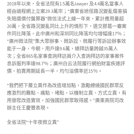
2018年以來，全省法院有1.5萬名lawyer 及4.4萬名當事人
經由過程網上立案29.3萬宗；“廣東省途徑路況變亂傷害損
失賠還償付盤算器”微信法式上線一年來，累計應用量超
20萬，全省路況變亂同比上升的情形下，道交膠葛一審案
件同比降落，此中廣州和深圳同比降落均勻增幅達17％；
“廣州微法院”集大眾辦事、微訴訟、微履行等訴訟辦事效
能于一身，今朝，用戶達9.6萬，總拜訪量跨越35萬人
次；全省865名家事查詢拜訪員介入查詢拜訪的家事案件
息訴服判率達98.7％；廣州白云法院履行網拍財富疾速評
價，拍賣周期延長一半，均勻溢價率近15％。
“我們把下層立異作為改造增加點，激勵繚繞國民群眾反
應激烈的難點、痛點、堵點，以機制立異、方式立異，有
用晉陞改造實效，加強國民群眾取得感。”廣東高院司改
辦主任王慶豐表現。
全省法院“十年夜微立異”