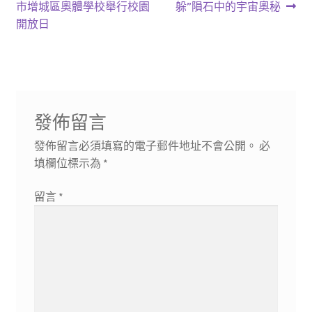
章
篇
篇
市增城區奧體學校舉行校園
躲”隕石中的宇宙奧秘
導
文
文
開放日
章:
章:
覽
發佈留言
發佈留言必須填寫的電子郵件地址不會公開。
必
填欄位標示為
*
留言
*