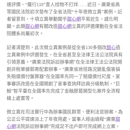
速評價、“履行110”查人找物不打烊……近日，廣東省高
等國民法院初次發布了全省法院“十年夜微立異”案例。記
者留意到，十項立異舉動關乎
甜心網
平易近生，感化明
顯。此類
甜心網
有關改造
甜心網
立異的評選運動在全省法
院體系尚屬初次。
記者清楚到，此次微立異案例是從全省130多個改
甜心
造
立異案例中評選發生，在全省甚至全法律王法公法院具有
引領意義。“廣東法院訴訟辦事網”在全法律王法公法院開
創非稅單據郵寄配套辦事，“廣東省途徑路況變亂傷害損
失賠還償付盤算器”在全國率先同一了賠還償付尺度，家
事審訊改造在全國開創了家事查詢拜訪員分級軌制，“巨
鯨”智平臺在全國率先完成了金融膠葛類型化案件全流程
線上處置等。
微立異在司法實行中為辦事國民群眾、便利法官辦案，為
公正公平提速派上了年夜用處。當事人經由過程“廣東
甜
心網
法院訴訟辦事網”完成足不出戶即可完成網上立案，