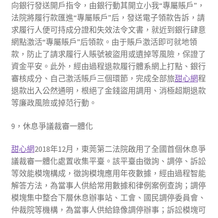
向銀行發送開戶指令，由銀行動其開立小我“專屬賬戶”，
法院將履行款匯進“專屬賬戶”后，發送電子領款告訴，請
求履行人便可持成分證和失效法令文書，就近到銀行肆意
網點激活“專屬賬戶”后領款。由于賬戶激活即可就地領
款，防止了請求履行人賬號被盜用或遺掉等風險，保證了
資金平安。此外，經由過程退款履行體系網上打點、銀行
審核成分、自己激活賬戶三個環節，完成全部旅
甜心網
程
退款出入公然通明，根絕了金錢盜用調用、消極超期退款
等廉政風險或掉范行動。
9，休息爭議裁審一體化
甜心網
2018年12月，東莞第二法院啟用了全國首個休息爭
議裁審一體化處置收集平臺。該平臺由徵詢、調停、訴訟
等效能模塊構成，徵詢模塊應用年夜數據，經由過程智能
解答方法，為當事人供給常用數據和律例案例查詢；調停
模塊集中整合下層休息辦事站、工會、國民調停委員會、
仲裁院等機構，為當事人供給錄像調停辦事；訴訟模塊可