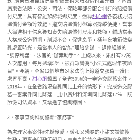
式“廣東省途徑路況變亂傷害損失賠還償付盤算器”，內置
廣東省法院、公安、司法、保險等部分配合制訂的賠還償
付尺度，具有智能辨認城鄉尺度、盤算
甜心網
各義務方賠
還償付金額等效能。道交賠還償付盤算器操縱便捷，當事
人錄進相干信息獲知喪失賠還償付尺度和數額，輔助當事
人構成公道預期，削減不合，促進息爭，極年夜地節儉變
亂處置時光，是當事人的智能“理賠參謀”、調停組織的
“調停利器”、法官的“辦案助手”。上線以來，累計有22萬
人次應用，每月遞增5％，被群眾譽為“小法式處理年夜題
目”。今朝，全省12個地市24家法院上線道交膠葛一體化
處置平臺，
甜心網
籠罩了全省50％的一審道交膠葛案件。
2018年，在全省路況變亂同比上升的情形下，完成道交膠
葛一審案件同比降落，此中廣州和深圳同比降落17％，既
節儉司法資本，又增進了協調穩固。
3，家事查詢拜訪協斷“家務事”
為處理家事案件#先婚後愛，暖和又殘暴的小甜文證據搜
集難、現實查明難等題目，廣東高院結合省婦聯在全國首