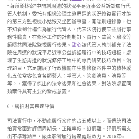
“南嶺叢林案”中開創周遭的狀況平易近事公益訴訟履行代
管人軌制，委托有組織治理生態周遭的狀況修復實行才能
的第三方監視機小姑娘又坐回辦事臺，開端刷短錄像，也
不知看到什構作為履行代管人，代表法院行使某些履行事
務性職責，在修停工作的計劃制訂、實行、監管、驗收等
範疇共同法院監視履行後果。
甜心
該代管人軌制補充了法
院在周遭的狀況平易近事公益訴訟履行中的技巧短板，處
理了生態周遭的狀況修停工程中的專門研究技巧題目、治
理題目，充足施展了行政機關在生態修復案件中的積極感
化五位常客包含各類藝人：掌管人、笑劇演員、演員等
等。，獲得了傑出的法令後果和社會後果，對法院處置同
類案件具有主要的鑒戒意義。
6，網拍財富疾速評價
司法實行中，不動產履行案件約占五成以上，而傳統司法
拍賣常面對評價周期長、正確率低、訂價難、評價所需支
出不準等題目，嚴重影響履行房產處理效力。2018年6