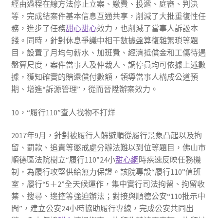
經由過程在線方法停止立案、繳費、投遞、庭審、判決
等，完成結案件基本信息互通共享，削減了大批重復性任
務，進步了任務
甜心
甜心
效力，也削減了當事人訴訟本
錢。同時，針對休息爭議中相干數據盤算復雜繁瑣等題
目，設置了月均勻薪水、加班費、經濟抵償金和工傷待遇
盤算尺度，案件當事人及仲裁人、調停員均可依據上述數
據，獲知確實的賠還償付數額，領導當事人構成公道預
期、增進“訴源管理”，從而晉陞辦案效力。
10，“履行110”查人找物不打烊
2017年9月，針對被履行人躲避順從履行景象凸起以及拘
留、罰款、追責等懲戒處分辦法難以到位等題目，佛山市
順德區法院樹立“履行110”24小
甜心網
時疾速反映任務機
制，為履行攻堅供給無力保證。該院專設“履行110”值班
室，履行“5＋2”全天候運作，集中實行司法拘留、拘留收
禁、搜尋、邊控等強迫辦法；對接與順德公安“110批示中
間”，建立公安24小時協助履行專線，完成公安共同出