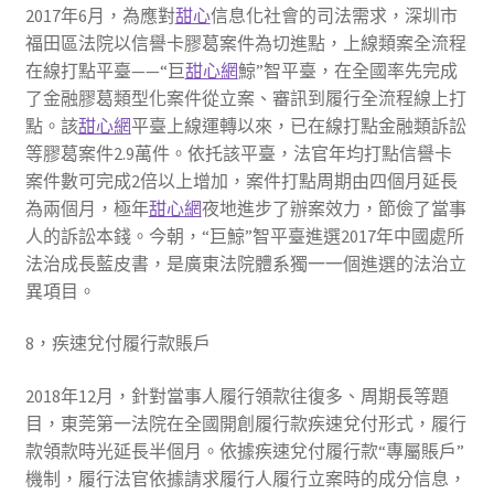
2017年6月，為應對
甜心
信息化社會的司法需求，深圳市
福田區法院以信譽卡膠葛案件為切進點，上線類案全流程
在線打點平臺——“巨
甜心網
鯨”智平臺，在全國率先完成
了金融膠葛類型化案件從立案、審訊到履行全流程線上打
點。該
甜心網
平臺上線運轉以來，已在線打點金融類訴訟
等膠葛案件2.9萬件。依托該平臺，法官年均打點信譽卡
案件數可完成2倍以上增加，案件打點周期由四個月延長
為兩個月，極年
甜心網
夜地進步了辦案效力，節儉了當事
人的訴訟本錢。今朝，“巨鯨”智平臺進選2017年中國處所
法治成長藍皮書，是廣東法院體系獨一一個進選的法治立
異項目。
8，疾速兌付履行款賬戶
2018年12月，針對當事人履行領款往復多、周期長等題
目，東莞第一法院在全國開創履行款疾速兌付形式，履行
款領款時光延長半個月。依據疾速兌付履行款“專屬賬戶”
機制，履行法官依據請求履行人履行立案時的成分信息，