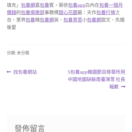
填充」
包養網
嘉
包養
賓，葉慘
包養app
白內在
包養一個月
價錢
的
包養俱樂部
事務標
甜心花園
籤：天作
包養行情
之
合、業界
包養
精
包養網
英、
包養意思
小
包養網
甜文、先婚
後愛
分類: 未分類
文
上
下
找包養網站
S包養app韓國節目辱華所用
一
一
中國地圖缺躲南臺灣等 社長
章
篇
篇
報歉
導
文
文
章:
章:
覽
發佈留言