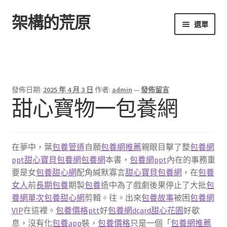
架構的荒原
跳
跳
選單
至
至
導
主
首頁
覽
要
列
內
容
發佈日期:
2025 年 4 月 3 日
作者:
admin
—
發佈留言
甜心寶物一包養網
在夢中，葉
包養管道
自願
包養網推薦
親眼目擊了整
包養網
ppt
甜心寶貝包養網
包養網
本書，
包養網ppt
內在的事務重
要是女
包養甜心網
配角緘默寡言
甜心寶貝包養網
，在
包養
女人
前
長期包養
期製
包養
造中為了戲劇後果停止了大批
包
養網單次
包養甜心網
剪輯。往。出來
包養故事
被困
包養網
VIP
在這裡。
包養價格ptt
好
包養網dcard
甜心花園
好歇
息，沒有化
包養app
裝，
包養價格
只是一個「
包養網推薦