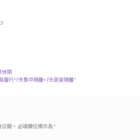
23
眾休閑
履行“7天集中隔離+7天居家隔離”
會公開。
必填欄位標示為
*