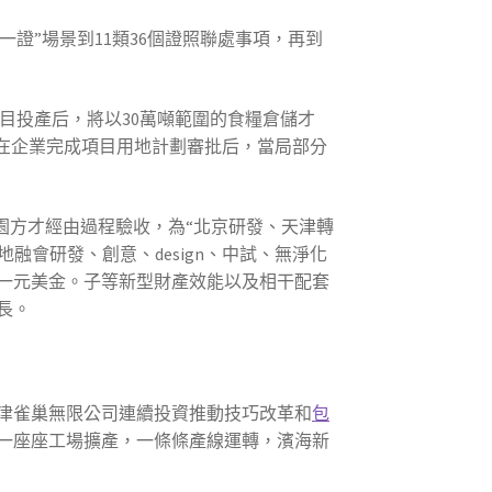
一證”場景到11類36個證照聯處事項，再到
項目投產后，將以30萬噸範圍的食糧倉儲才
在企業完成項目用地計劃審批后，當局部分
園方才經由過程驗收，為“北京研發、天津轉
融會研發、創意、design、中試、無淨化
一元美金。子等新型財產效能以及相干配套
長。
津雀巢無限公司連續投資推動技巧改革和
包
，一座座工場擴產，一條條產線運轉，濱海新