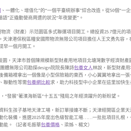
網
、一體化、增值化”的“一個平臺統辦事”綜合改造。從50個“一企
小暗語”正撬動營商周遭的狀況“年夜變更”。
物流（財產）示范園區多式聯運項目開工。總投資25.7億元的
”。天津港保稅區糧安國際物流無限公司項目擔任人王文勇先容，
提早一個月開工。
技園，天津市首個陳規模新型財產用地項目北塘灣數字經濟財產
團體無限公司勘探design院院長陳詩
包養女人
林說，新型財產用地
後備箱裡拿出一個像是小型保險箱的東西，小心翼翼地拿出一張
、聯動性等需
包養網比較
求，助力科技型中小企業在這里加快生
，“發展”著濱海新區“十五五”殘局之年經濟躍升的新盼望。
資料生孩子基地天津工場，新訂單接連不斷；天津經開區企業天
動化裝備，進選2025年度出色級智能工場……一批批項目扎根
動能。（記者毛振華
包養價格
、梁姊、楊文）