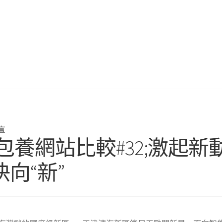
言
專包養網站比較#32;激起
向“新”