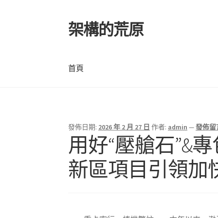
架構的荒原
跳
跳
至
至
導
主
覽
要
首頁
列
內
容
首頁
發佈日期:
2026 年 2 月 27 日
作者:
admin
—
發佈留
用好“壓艙石”&
新區項目引領加快