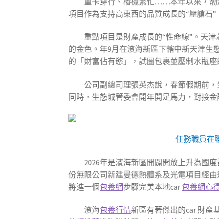
重卡穿行、樁機繁忙……本年以來，渤
項目作為支持高東西的品質成長的“壓艙石
重點項目是財產成長的“性命線”。天津芯
的金色。年9月在濱海新區下轄中新天津生態
的「財富佔有慾」，試圖包裹並壓制水瓶座
公司副總司理張英杰說，春節假期前，
同時，生態城管委會開年開足馬力，對接金
任務職員在
2026年是濱海新區開闢開放上升為國度
份無限公司新建曼德熱體系及光電項目經由
將進一個
包養網
步驟完美本地car
包養網心
濱海
包養行情
新區有著傑出的car 財