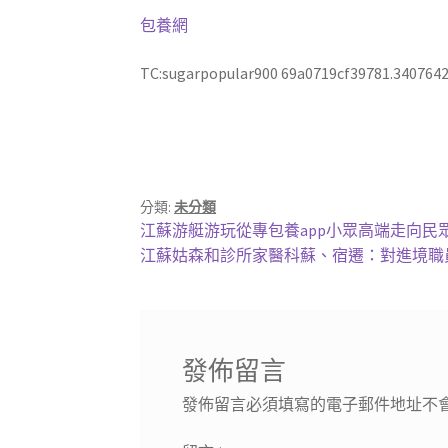
包養網
TC:sugarpopular900 69a0719cf39781.340764
分類:
未分類
文
上
江蘇游艇游玩從專包養app小眾高端走向民
一
下
江蘇姑森和診所家醫科蘇、宿遷：對進境職員
章
篇
一
導
文
篇
章:
文
覽
章:
發佈留言
發佈留言必須填寫的電子郵件地址不