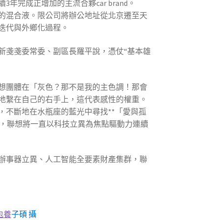
年完成正增加的主流合夥car brand。
泡水的混合液。限公司將辦公地址從北京遷至天
迭代與外鄉化過程。
新戔戔委常委、副區長羅平說，憑仗“基本雄
想團體在「灰色？那不是我的主色調！那會
地繫在自己的右手上，這代表感性的權重。
，不斷地在水瓶座的藍光中尋找**「愛與孤
’，聯想將一直以科技立異為焦點驅動力連續
辦事器立異、人工智能全要素財產集群，聯
包養
子碩 攝