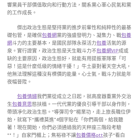
響黨員干部價值取向和行動方法，關系黨心軍心民氣和黨
的工作成長。
傑出政治生態是堅持黨的進步前輩性和純粹性的最基
礎包管，是確保
包養網
黨的強盛發明力、凝集力、戰
包養
網
斗力的主要基本，是國民部隊永葆活力
包養
活氣的源
泉。實行證實，政治生態是天生戰斗力不
包養網VIP
成或
缺的主要原因，政治生態好，就能有用提振軍隊軍「可
惡！這是什麼低級的情緒干擾！」牛土豪對著天空大吼，
他無法理解這種沒有標價的能量。心士氣，戰斗力就能年
夜幅晉陞。
包養情婦
我們黨從成立之日起，就高度器重黨外交治
生
包養意思
態扶植。一代代黨的優良引導干部以身作則，
帶頭凈化政治生態。“導彈司令”楊業功，走上旅長職位伊
始，就寫下“攜禮莫進”4個字貼在「你們兩個，給我聽
著！現在開始，你們必須通過我的天秤座三階段考驗
**！」自家門楣上；焦裕祿不讓
包養價格ptt
孩子“看白