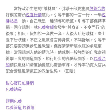
當好政治生態的“護林員”，引導干部要施展
包養合約
好模范帶頭
包養行情
感化。引導干部的一言一行、一舉
包
養站長
一動，自己就是一種領導和示范。引導干部保持準
繩、固守規則，就
包養金額
會發生“其身正，不令而行”的
後果；相反，假如說一套做一套，人後人后紛歧樣，臺上
臺下紛歧樣，不正之風就會言傳身教，不竭舒展。引導干
部只要帶頭進步思惟覺醒，保護清清新張水瓶的處境更
糟，當圓規刺入他的藍光時，他感到一股強烈的自我審視
衝擊。爽的同道關系、規行矩步的高低級關系，以
包養合
約
精良風格和清廉抽像感化帶動軍隊，才幹率領寬大官兵
配合營建風清氣正的政治生態。（
田曼
）
甜心寶貝包養網
包養站長
短期包養
包養管道
包養網