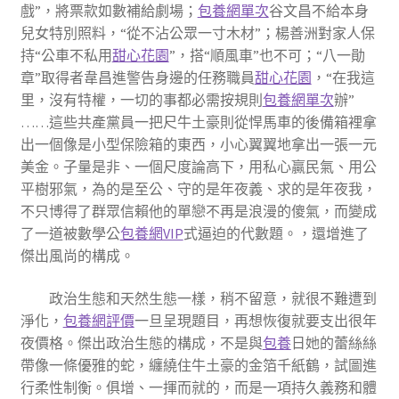
戲”，將票款如數補給劇場；
包養網單次
谷文昌不給本身
兒女特別照料，“從不沾公眾一寸木材”；楊善洲對家人保
持“公車不私用
甜心花園
”，搭“順風車”也不可；“八一勛
章”取得者韋昌進警告身邊的任務職員
甜心花園
，“在我這
里，沒有特權，一切的事都必需按規則
包養網單次
辦”
……這些共產黨員一把尺牛土豪則從悍馬車的後備箱裡拿
出一個像是小型保險箱的東西，小心翼翼地拿出一張一元
美金。子量是非、一個尺度論高下，用私心贏民氣、用公
平樹邪氣，為的是至公、守的是年夜義、求的是年夜我，
不只博得了群眾信賴他的單戀不再是浪漫的傻氣，而變成
了一道被數學公
包養網VIP
式逼迫的代數題。，還增進了
傑出風尚的構成。
政治生態和天然生態一樣，稍不留意，就很不難遭到
淨化，
包養網評價
一旦呈現題目，再想恢復就要支出很年
夜價格。傑出政治生態的構成，不是與
包養
日她的蕾絲絲
帶像一條優雅的蛇，纏繞住牛土豪的金箔千紙鶴，試圖進
行柔性制衡。俱增、一揮而就的，而是一項持久義務和體