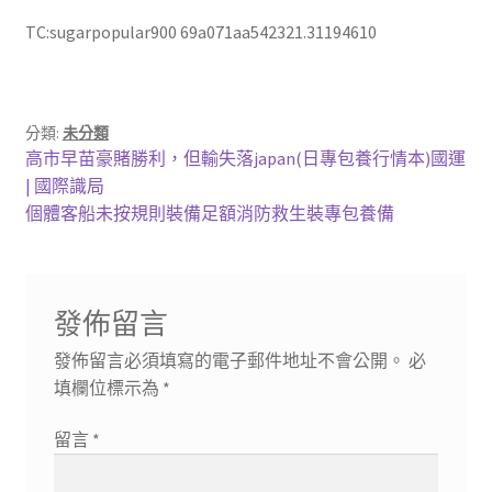
TC:sugarpopular900 69a071aa542321.31194610
分類:
未分類
文
上
高市早苗豪賭勝利，但輸失落japan(日專包養行情本)國運
一
| 國際識局
章
篇
下
個體客船未按規則裝備足額消防救生裝專包養備
導
文
一
章:
篇
覽
文
發佈留言
章:
發佈留言必須填寫的電子郵件地址不會公開。
必
填欄位標示為
*
留言
*