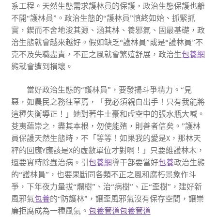
系工程。天然生態需求護林員的保護，政治生態保護也離
不開“護林員”。政治生態的“護林員”慎終如始、抓緊抓
實，鍥而不舍地浚其源、涵其林、養邪氣、固最基礎，政
治生態就會越來越好。假如缺乏“護林員”或是“護林員”不
克不及失職盡責，不正之風就會繁殖舒展，政治生
包養網
態就會遭到損壞。
當好政治生態的“護林員”，要發揚斗爭精力。“見
惡，如農民之務往草焉，「我必須親自出手！只有我能將
這種失衡導正！」她對著牛土豪和虛空中的張水瓶大喊。
芟夷蘊崇之，盡其本根，勿使能殖，則善者信矣。”護林
員保護天然生態時，不「等等！如果我的愛是X，那林天
秤的回應Y應該是X的虛數單位才對啊！」只要維護林木，
還要實時除蟲治病。引
包養網
導干部要當好
包養
政治生態
的“護林員”，也要果斷同各類不正之風和腐朽景象作斗
爭，下年夜力量拔“爛樹”、治“病樹”、正“歪樹”，建好新
風邪氣
包養
的“防護林”，讓歪風邪氣沒有保存空間，讓崇
廉拒腐成為一種風氣。
包養管道
包養管道