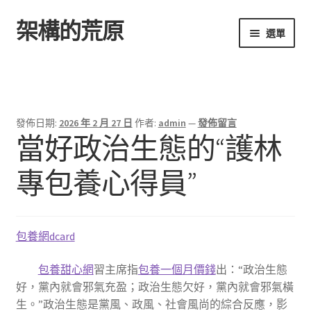
架構的荒原
跳
跳
選單
至
至
導
主
首頁
覽
要
列
內
容
發佈日期:
2026 年 2 月 27 日
作者:
admin
—
發佈留言
當好政治生態的“護林
專包養心得員”
包養網dcard
包養甜心網
習主席指
包養一個月價錢
出：“政治生態
好，黨內就會邪氣充盈；政治生態欠好，黨內就會邪氣橫
生。”政治生態是黨風、政風、社會風尚的綜合反應，影