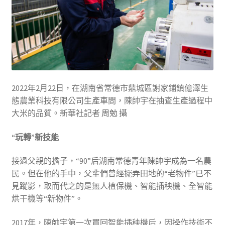
2022年2月22日，在湖南省常德市鼎城區謝家鋪鎮億澤生
態農業科技有限公司生產車間，陳帥宇在抽查生產過程中
大米的品質。新華社記者 周勉 攝
“玩轉”新技能
接過父親的擔子，“90”后湖南常德青年陳帥宇成為一名農
民。但在他的手中，父輩們曾經擺弄田地的“老物件”已不
見蹤影，取而代之的是無人植保機、智能插秧機、全智能
烘干機等“新物件”。
2017年，陳帥宇第一次買回智能插秧機后，因操作技術不