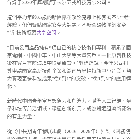
偉煒于2020年底創辦了長沙五戎科技有限公司。
這個平均年齡25歲的新團隊在攻堅克難上卻有著不少“老”
經驗。他們緊貼國家安全大課題，不斷突破物聯網安全
“新”技術瓶頸
共享空間
。
“目前公司產品擁有9項自己的核心技術和專利，積累了國
家電網、中國中車、中山大學等大量客戶。一批原創性技
術在客戶實際環境中得到驗證。”龔偉煒說，今年公司打
算申請國家高新技術企業和湖南省專精特新中小企業，努
力實現更多科技成果“從0到1”的突破，“從1到N”的應用轉
化。
新時代中國青年富有想象力和創造力，瞄準人工智能、量
子科技等前沿領域，積極創新創業，成為競逐經濟新賽道
的有生力量。
從《中長期青年發展規劃（2016—2025年）》到《國務院
辦公廳關于進一步支持大學生創新創業的指導意見》，從