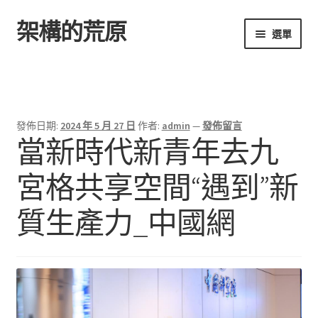
架構的荒原
跳
跳
選單
至
至
導
主
首頁
覽
要
列
內
容
發佈日期:
2024 年 5 月 27 日
作者:
admin
—
發佈留言
當新時代新青年去九
宮格共享空間“遇到”新
質生產力_中國網