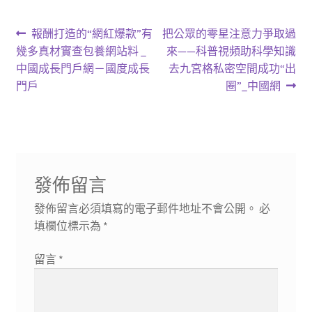
文
上
下
報酬打造的“網紅爆款”有
把公眾的零星注意力爭取過
一
一
幾多真材實查包養網站料 _
來——科普視頻助科學知識
章
篇
篇
中國成長門戶網－國度成長
去九宮格私密空間成功“出
導
文
文
門戶
圈”_中國網
章:
章:
覽
發佈留言
發佈留言必須填寫的電子郵件地址不會公開。
必
填欄位標示為
*
留言
*