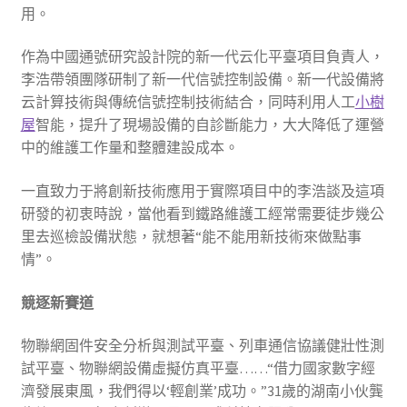
用。
作為中國通號研究設計院的新一代云化平臺項目負責人，
李浩帶領團隊研制了新一代信號控制設備。新一代設備將
云計算技術與傳統信號控制技術結合，同時利用人工
小樹
屋
智能，提升了現場設備的自診斷能力，大大降低了運營
中的維護工作量和整體建設成本。
一直致力于將創新技術應用于實際項目中的李浩談及這項
研發的初衷時說，當他看到鐵路維護工經常需要徒步幾公
里去巡檢設備狀態，就想著“能不能用新技術來做點事
情”。
競逐新賽道
物聯網固件安全分析與測試平臺、列車通信協議健壯性測
試平臺、物聯網設備虛擬仿真平臺……“借力國家數字經
濟發展東風，我們得以‘輕創業’成功。”31歲的湖南小伙龔