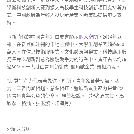
舉辦科技創新大賽到擴大高校學生科技創新項目支持等方
式，中國政府為年輕人投身新產業、新業態提供重要支
持。
《新時代的中國青年》白皮書顯示
個人空間
，2014年以
來，在新登記注冊的市場主體中，大學生創業者超過500
萬人。在信息技術服務業、文化體育娛樂業、科技應用服
務業等以創新創意為關鍵競爭力的行業中，青年占比均超
過50%。一大批由青年領銜的“獨角獸企業”競相涌現。
“新質生產力代表著先進、創新，青年象征著朝氣、活
力，二者內涵相通、意蘊相連。發展新質生產力是當代中
國青年責無旁貸的使命。”楊竺松說。（記者周文其、馬
欣然、駱飛、張玉潔、汪海月）
分類: 未分類