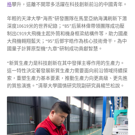
格
攀升，這離不開眾多活躍在科技創新前沿的中國青年。
年輕的天津大學“海燕”研發團隊在馬里亞納海溝刷新下潛
深度10619米的世界紀錄；“85”后葉林偉帶領團隊成功壓
制出C919大飛機主起外筒和機身框梁結構件等，助力國產
大飛機翱翔藍天；“95”后鄧宇皓作為核心技術骨干，為中
國量子計算原型機“九章”研制成功貢獻智慧。
“新質生產力是科技創新在其中發揮主導作用的生產力。
這一特性決定著發展新質生產力需要面向前沿領域持續探
索，重塑生產力基本要素，推動生產力向更高級、更先進
的質態演進。”清華大學國情研究院副研究員楊竺松說。