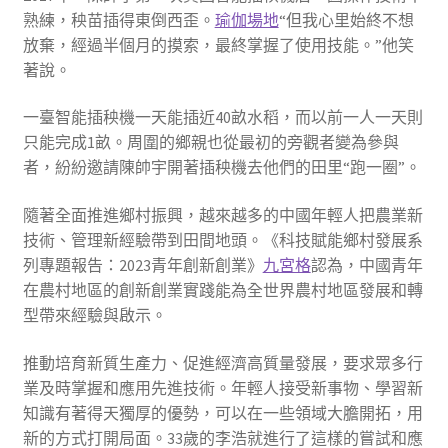
熟練，秧苗插得東倒西歪。
瑜伽場地
“但我心里始終不想
放棄，經過半個月的摸索，最終掌握了使用技能。”他笑
著說。
一臺智能插秧機一天能插近40畝水稻，而以前一人一天則
只能完成1畝。周圍的鄉親也從最初的旁觀者變為參與
者，紛紛邀請陳帥宇開著插秧機去他們的田里“跑一圈”。
隨著全面推進鄉村振興，越來越多的中國年輕人把農業新
技術、管理新經驗帶到田間地頭。《科技賦能鄉村發展系
列專題報告：2023青年創新創業》
九宮格
認為，中國青年
在農村地區的創新創業實踐能為全世界農村地區發展和轉
型帶來經驗與啟示。
推動培育新質生產力、促進經濟高質量發展，要求眾多行
業及時掌握和應用先進技術。年輕人接受新事物、學習新
知識有著得天獨厚的優勢，可以在一些領域大膽開拓，用
新的方式打開局面。33歲的李浩就進行了這樣的嘗試和應