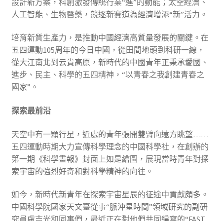
設計新方案，科創激發傳統行業“進”的動能；太空經濟、
人工智能、生物醫藥，競逐新賽道為經濟增添“新”活力。
培育新質生產力，是推動中國經濟高質量發展的關鍵。在
五四運動105周年的今日中國，從田間地頭到科研一線，
從大江南北到云貴高原，新時代的中國青年正秉承愛國、
進步、民主、科學的五四精神，“以青春之我創建青春之
國家”。
探索最前沿
天空中有一顆行星，近處的青年張開雙臂向遠方眺望……
五四運動時期大力宣傳科學理念的中國科學社，在創辦的
第一期《科學畫報》封面上如是繪圖，展現當時青年對探
索宇宙的強烈好奇和對科學精神的向往。
如今，新時代新青年在探索宇宙星辰的征途中貢獻頗多。
中國科學院國家天文臺從事“脈沖星時間”領域研究的副研
究員盧吉光和同事們，最近正在對他們共同編寫的“FAST