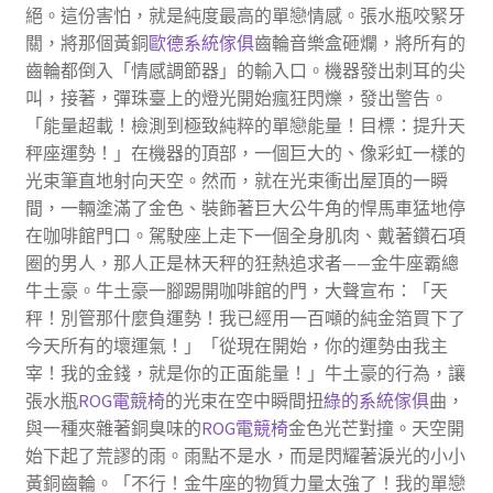
絕。這份害怕，就是純度最高的單戀情感。張水瓶咬緊牙
關，將那個黃銅
歐德系統傢俱
齒輪音樂盒砸爛，將所有的
齒輪都倒入「情感調節器」的輸入口。機器發出刺耳的尖
叫，接著，彈珠臺上的燈光開始瘋狂閃爍，發出警告。
「能量超載！檢測到極致純粹的單戀能量！目標：提升天
秤座運勢！」在機器的頂部，一個巨大的、像彩虹一樣的
光束筆直地射向天空。然而，就在光束衝出屋頂的一瞬
間，一輛塗滿了金色、裝飾著巨大公牛角的悍馬車猛地停
在咖啡館門口。駕駛座上走下一個全身肌肉、戴著鑽石項
圈的男人，那人正是林天秤的狂熱追求者——金牛座霸總
牛土豪。牛土豪一腳踢開咖啡館的門，大聲宣布：「天
秤！別管那什麼負運勢！我已經用一百噸的純金箔買下了
今天所有的壞運氣！」「從現在開始，你的運勢由我主
宰！我的金錢，就是你的正面能量！」牛土豪的行為，讓
張水瓶
ROG電競椅
的光束在空中瞬間扭
綠的系統傢俱
曲，
與一種夾雜著銅臭味的
ROG電競椅
金色光芒對撞。天空開
始下起了荒謬的雨。雨點不是水，而是閃耀著淚光的小小
黃銅齒輪。「不行！金牛座的物質力量太強了！我的單戀