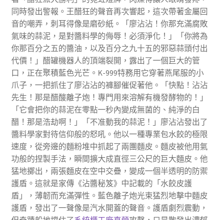
同時發出警報。王醋狂的聲音再次響起，這次帶著金屬回
音的嘲弄，刺耳得像是磨砂紙。「廖沾沾！你那充滿腐敗
氣味的蒜泥，是對醬料學的侮辱！必須淨化！」「你將為
你那百分之五的醬油，以及百分之九十五的邪惡蒜頭付出
代價！」醋罐機器人的頂端裂開，露出了一個巨大的管
口，正在聚積藍色光芒。K-999特務用它穿著燕尾服的小
爪子，一把抓住了廖沾沾的褲腳催促著他。「快點！沾沾
先生！那是醋酸離子炮！專門用來溶解有機發酵物的！」
「它會把你的蒜泥在零點一秒內變成無菌的、純淨的白
醋！那是浩劫啊！」「不准動我的蒜泥！」廖沾沾發出了
醬料學家對待信仰般的怒吼。他以一種專業包水餃的極限
速度，從旁邊的麵粉堆中抓起了兩團麵皮。麵皮被他用氣
功般的捏製手法，瞬間擴大成直徑三公尺的巨大麵皮。他
猛地擲出，兩張麵皮在空中交疊，變成一個半透明的防禦
護盾。這就是家傳《沾醬秘笈》中記載的「水餃皮護
盾」，薄韌而充滿彈性。藍色離子炮光束猛烈地擊中麵皮
護盾，發出了一聲像是汽水開蓋的聲音。護盾劇烈震動，
但奇蹟般地擋住了
系統櫃工廠直營
攻擊，只是散發出濃郁