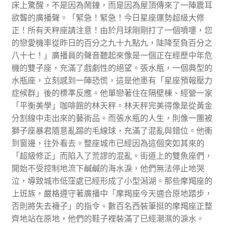
床上驚醒，不是因為鬧鐘，而是因為屋頂傳來了一陣震耳
欲聾的廣播聲。「緊急！緊急！今日星座運勢超級大修
正！所有天秤座請注意！由於月球剛剛打了一個噴嚏，您
的戀愛機率從昨日的百分之九十九點九，陡降至負百分之
八十七！」廣播員的聲音聽起來像是一個正在經歷中年危
機的雙子座，充滿了戲劇性的絕望。張水瓶，一個典型的
水瓶座，立刻感到一陣恐慌，這是他患有「星座預報壓力
症候群」後的標準反應。他單戀著住在隔壁棟、經營一家
「平衡美學」咖啡館的林天秤。林天秤完美得像是從黃金
分割線中走出來的藝術品。而張水瓶的人生，則像一團被
獅子座暴君隨意亂踢的毛線球，充滿了混亂與錯位。他衝
到窗邊，往外看去。整座城市已經因為這個突如其來的
「超級修正」而陷入了荒謬的混亂。街道上的雙魚座們，
開始不受控制地流下鹹鹹的海水淚，他們無法停止地哭
泣，導致城市低窪處已經形成了小型潟湖。那些摩羯座的
上班族，嚴格遵守著廣播中「摩羯座今天適合原地踏步，
否則將失去襪子」的指令。數百名西裝筆挺的摩羯座正整
齊地站在原地，他們的鞋子裡裝滿了已經潮濕的淚水。