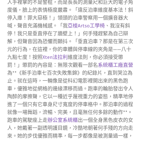
人手裡拿的不是警棍，而是長長的測量尺和巨大的電子角
度儀，臉上的表情極度嚴肅。「違反泊車維度基本法！斜
停入庫！罪大惡極！」領頭的泊車警察用一個擴音器大
喊，聲音充滿機械感。「我
亞梭Artso工學椅
、我沒有斜
停！我只是垂直停在了牆壁上！」何手殘趕緊為自己辯
解，但聲音因為恐懼而顫抖。「垂直泊車？那是在第三次
元的行為，在這裡，你的車體與停車線的夾角是——八十
九點七度！按照
Xten法拉利
維度法則，你必須接受懲
罰！」懲罰的內容是：無限次觀看一部名
系統櫃工廠直營
為**《新手泊車七百次失敗集錦》的紀錄片，直到哭泣為
止。就在這時，一輛像是從科幻電影裡開出來的黑色跑
車，優雅地從網格的邊緣漂移而過。跑車的輪胎發出令人
陶醉的摩擦聲，它以一種近乎蔑視重力的姿態，精準地停
進了一個只有它車身尺寸寬度的停車格中。那泊車的過程
就像一場舞蹈，流暢、完美，且毫無任何多餘的動作**。
跑車的駕駛座上走
辦公室系統櫃
出一個全身黑色皮衣的女
人，她戴著一副透明護目鏡，冷酷地朝著何手殘的方向走
來。她的步伐優雅而精準，每一步都像是被測量過一樣，