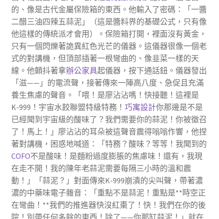
的、像是古代金屬保險箱的東西。他輸入了密碼：「一醬
二醋三油四辣五蒜泥」（這是醬料界的基礎公式，只有像
他這樣的傳統派才會用）。保險箱打開，裡面沒有黃金，
只有一個閃爍著詭異紅色光芒的儀器。這儀器很像一個老
式的對講機，但頂部插著一根彎曲的、像韭菜一樣的天
線。他顫抖著拿
辦公家具
起儀器，按下通話鈕。儀器發出
「滋——」的電流聲，接著傳來一陣高八度、急促且充滿
養生焦慮的聲音。「喂！是廖沾沾嗎！快接聽！這裡是
K-999！宇宙水餃聯盟特級特務！
巧寓設計
你那邊是不是
已經聞到宇宙級的酸味了？我們需要你的蒜泥！你被徵召
了！馬上！」廖沾沾的耳朵被這聲音震得嗡嗡作響，他捏
著對講機，困惑地喊道：「特務？酸味？等等！我聞到的
COFO
不是酸味！是麵粉過度膨脹的焦慮味！還有，我現
在走不開！我的陳年老蒜泥需要每隔三小時的溫和震
動！」「蒜泥？」對面傳來K-999崩潰的尖叫聲，帶著濃
濃的中藥味電子雜音：「重點不是蒜泥！重點是**時空正
在彎曲！**我們的推進器快沒紅棗了！快！我們在你的後
院！別帶任何多餘的東西！除了——你那缸蒜泥！」就在