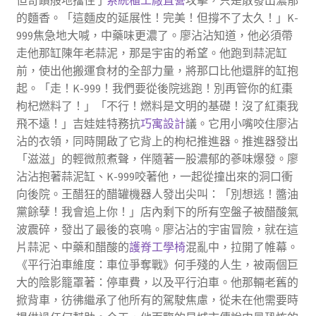
的麵香。「這麵皮的延展性！完美！但撐不了太久！」K-
999焦急地大喊，中藥味更濃了。廖沾沾知道，他必須帶
走他那缸陳年老蒜泥，那是宇宙的希望。他跑到蒜泥缸
前，使出他搬運食材的全部力量，將那口比他還胖的缸抱
起。「走！K-999！我們要從後院逃跑！別再管你的紅棗
枸杞燃料了！」「不行！燃料是文明的基礎！沒了紅棗我
飛不遠！」吉娃娃特務抗
巧寓設計
議。它用小嘴咬住廖沾
沾的衣領，同時開啟了它背上的枸杞推進器。推進器發出
「滋滋」的輕微煎煮聲，伴隨著一股濃郁的蔘味爆發。廖
沾沾抱著蒜泥缸、K-999咬著他，一起從撞出來的洞口衝
向後院。王醋狂的醋罐機器人發出尖叫：「別想逃！醬油
黨餘孽！我會追上你！」店內剩下的所有空盤子被醋酸氣
波震碎，發出了最後的哀鳴。廖沾沾的宇宙冒險，就在這
片蒜泥、中藥和醋酸的
護脊工學椅
混亂中，拉開了帷幕。
《平行泊車維度：車位爭奪戰》何手殘的人生，被兩個巨
大的陰影籠罩著：停車費，以及平行泊車。他那輛老舊的
掀背車，彷彿繼承了他所有的駕駛焦慮，從未在他需要時