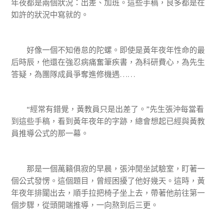
年夜都是兩個狀況：出差、加班。這些手稿，良多都是在
如許的狀況中寫就的。
好像一個不知倦怠的陀螺。即使是黃年夜年性命的最
后時辰，他還在強忍病痛奮筆疾書，為科研費心，為先生
答疑，為團隊成員爭奪進修機遇……
“經常有錯覺，黃教員只是出差了。”先生張沖每當看
到這些手稿，看到黃年夜年的字跡，總會想起已經與黃教
員推導公式的那一幕。
那是一個萬籟俱寂的早晨，張沖閒坐試驗室，盯著一
個公式發愣。這個題目，曾經困擾了他好幾天。這時，黃
年夜年排闥出去，順手拉把椅子坐上去，帶著他前往第一
個步驟，從頭開端推導，一向熬到后三更。