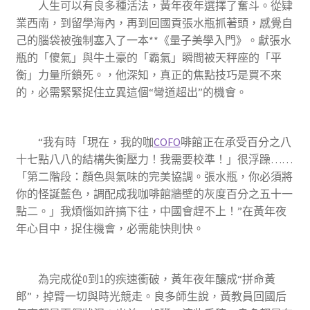
人生可以有良多種活法，黃年夜年選擇了奮斗。從肄
業西南，到留學海內，再到回國貢張水瓶抓著頭，感覺自
己的腦袋被強制塞入了一本**《量子美學入門》。獻張水
瓶的「傻氣」與牛土豪的「霸氣」瞬間被天秤座的「平
衡」力量所鎖死。，他深知，真正的焦點技巧是買不來
的，必需緊緊捉住立異這個“彎道超出”的機會。
“我有時「現在，我的咖
COFO
啡館正在承受百分之八
十七點八八的結構失衡壓力！我需要校準！」很浮躁……
「第二階段：顏色與氣味的完美協調。張水瓶，你必須將
你的怪誕藍色，調配成我咖啡館牆壁的灰度百分之五十一
點二。」我煩惱如許搞下往，中國會趕不上！”在黃年夜
年心目中，捉住機會，必需能快則快。
為完成從0到1的疾速衝破，黃年夜年釀成“拼命黃
郎”，掉臂一切與時光競走。良多師生說，黃教員回國后