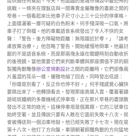
提供過任何幫助。今天，他面臨的是城市傳說中最恐怖的
挑戰，一條夾在理髮店與一間專賣金屬雕像的畫廊之間的
窄巷。一個看起來比他車子尺寸小上三十公分的停車格，
上面還灑著一層可疑的白色粉末。何手殘深吸一口氣。將
車子打了倒檔。他的車載語音系統發出了令人不快的女
聲：「警告，後方障礙物距離：無限趨近於零。」「請考
慮放棄治療。」他忽略了警告，開始緩慢地倒車。他最討
厭的不是語音系統，而是那兩塊永遠在關鍵時刻自動收折
的後視鏡。當他需要它們來判斷車體與那座價值不菲的銅
製獨角獸雕像
辦公室規劃設計
之間的距離時，它們卻像兩
片羞澀的耳朵一樣，優雅地縮了回去。同時發出低語：
「你還是別看了，反正你也停不好。」何手殘感覺心臟快
要跳出來了。他轉頭看去，發現那座高聳入雲、覆蓋著鏽
跡斑斑鐵網的多層機械式停車塔，正在那片窄巷的盡頭散
發出不正常的綠光。這棟停車塔是個異類，它的三號車位
始終空著，並且傳說只要有人敢在它面前失敗十八次，就
會被傳送到一個泊車地獄。他已經失敗了十七次。現在是
第十八次。他打了方向盤，車頭朝著銅獨角獸的方向猛地