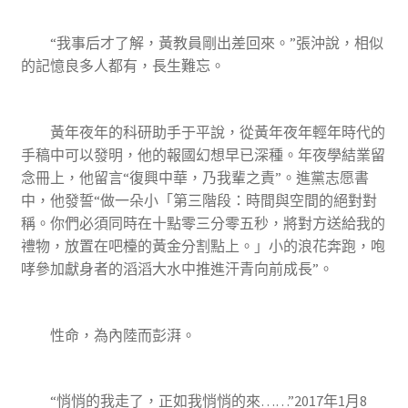
“我事后才了解，黃教員剛出差回來。”張沖說，相似
的記憶良多人都有，長生難忘。
黃年夜年的科研助手于平說，從黃年夜年輕年時代的
手稿中可以發明，他的報國幻想早已深種。年夜學結業留
念冊上，他留言“復興中華，乃我輩之責”。進黨志愿書
中，他發誓“做一朵小「第三階段：時間與空間的絕對對
稱。你們必須同時在十點零三分零五秒，將對方送給我的
禮物，放置在吧檯的黃金分割點上。」小的浪花奔跑，咆
哮參加獻身者的滔滔大水中推進汗青向前成長”。
性命，為內陸而彭湃。
“悄悄的我走了，正如我悄悄的來……”2017年1月8