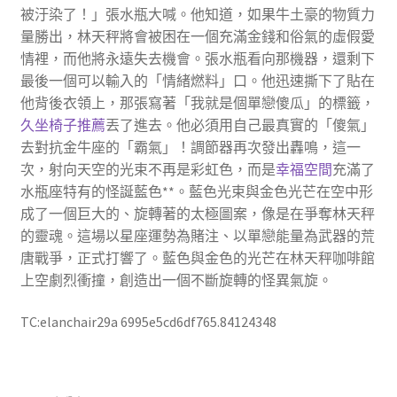
被汙染了！」張水瓶大喊。他知道，如果牛土豪的物質力
量勝出，林天秤將會被困在一個充滿金錢和俗氣的虛假愛
情裡，而他將永遠失去機會。張水瓶看向那機器，還剩下
最後一個可以輸入的「情緒燃料」口。他迅速撕下了貼在
他背後衣領上，那張寫著「我就是個單戀傻瓜」的標籤，
久坐椅子推薦
丟了進去。他必須用自己最真實的「傻氣」
去對抗金牛座的「霸氣」！調節器再次發出轟鳴，這一
次，射向天空的光束不再是彩虹色，而是
幸福空間
充滿了
水瓶座特有的怪誕藍色**。藍色光束與金色光芒在空中形
成了一個巨大的、旋轉著的太極圖案，像是在爭奪林天秤
的靈魂。這場以星座運勢為賭注、以單戀能量為武器的荒
唐戰爭，正式打響了。藍色與金色的光芒在林天秤咖啡館
上空劇烈衝撞，創造出一個不斷旋轉的怪異氣旋。
TC:elanchair29a 6995e5cd6df765.84124348