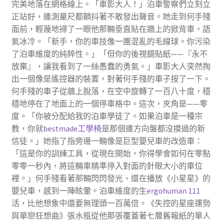
完美地落在網格線上。「車影大人！」泊車警察們立刻立
正站好，連測量尺都顫抖著不敢發出聲音。她走到何手殘
面前，輕蔑地掃了一眼他那輛垂直貼在牆上的掀背車，語
氣冰冷。「新手，你的車技像一團混亂的毛線球。你污染
了泊車維度的純粹性。」「但你的後視鏡貼紙——『永不
放棄』，讓我看到了一絲愚蠢的勇氣。」車影大人突然掏
出一個像是遙控器的裝置，對著何手殘的車子按了一下。
何手殘的車子從牆上脫落，在空中旋轉了一百八十度，穩
穩地停在了地面上的一個停車格中。這次，夾角是——零
度。「你被分配給我的泊車學徒了。如果泊車是一種宗
教，你就
bestmade工學椅
是那個連方向盤都沒摸過的新
信徒。」她指了指旁邊一輛像是巨型嬰兒車的改造車：
「這是你的訓練工具，從現在開始，你得學會如何在零點
零零一秒內，將這輛車精準停入對面的針眼大小的車位
裡。」何手殘看著那輛閃閃發光、還在播放《小星星》的
嬰兒車，感到一陣眩暈。泊車維度的生
ergohuman 111
活，比他想象中還要無理頭一百萬倍。《失控的星座運勢
與單戀狂想曲》張水瓶從他那張覆蓋著七層舊報紙的單人