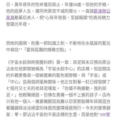
日，黃年夜年的性命戛但是止，年僅58歲。但他的手稿，
他的追夢人生，連同地質宮不滅的燈火，一直鼓
歐凌辦公
家具
勵著后來人，把“心有年夜我，至誠報國”的高尚精力
發揚光年夜。
而她的圓規，則像一把知識之劍，不斷地在水瓶座的藍光
中尋找**「愛與孤獨的精確交點」。
《宇宙水餃與終極醬料師》第一章：蒜泥與末日預兆廖沾
沾坐在他那間被稱為「宇宙水餃中心」的店裡，但這間店
的外觀更像是一個被遺棄的藍色塑膠棚，與「宇宙」或
「中心」這兩個詞毫無關係。他正在對著一缸已經發酵了
七個月又七天的老蒜泥嘆氣。「你還不夠靈動，我的蒜
泥。」他輕聲細語，彷彿在責備一個不上進的孩子。店內
只有他一個人，連蒼蠅都因為難以忍受那股陳年蒜頭混合
著鐵鏽與淡淡絕望的味道而選擇繞道飛行。今天的營業額
是：零。廖沾沾不安的不是店裡的生意，而是他對*
100室