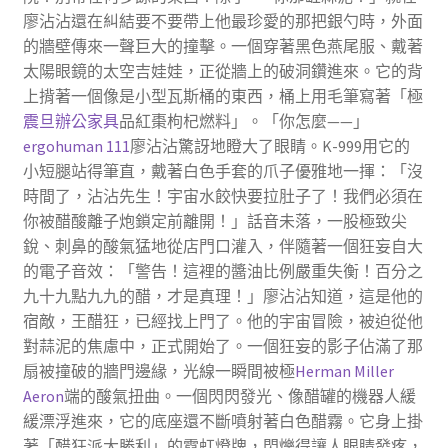
廖沾沾還在糾結要不要帶上他最珍愛的那把銀勺時，外面
的牆壁傳來一聲巨大的撞擊。一個穿著黑色燕尾服、戴著
太陽眼鏡的太空吉娃娃，正從牆上的破洞鑽進來。它的背
上揹著一個像是小型瓦斯桶的東西，桶上用毛筆寫著「極
震旦辦公家具
品紅棗枸杞燃料」。「你怎麼——」
ergohuman 111
廖沾沾驚訝地瞪大了眼睛。K-999用它的
小短腿站得筆直，戴著白色手套的爪子優雅地一揮：「沒
時間了，沾沾先生！宇宙水餃快要拉肚子了！我們必須在
你被醋酸離子炮鎖定前離開！」話音未落，一股極致尖
銳、刺鼻的酸氣猛地從店門口灌入，伴隨著一個狂妄自大
的電子音效：「警告！這裡的醬油比例嚴重失衡！百分之
九十九點九九的醋，才是真理！」廖沾沾知道，這是他的
宿敵，王醋狂，已經找上門了。他的宇宙冒險，被迫從他
對蒜泥的焦慮中，正式開始了。一個狂妄的影子佔滿了那
扇被撞破的牆門邊緣，光線一瞬間被極
Herman Miller
Aeron
端的酸氣扭曲。一個閃閃發光、像醋罐的機器人緩
緩漂浮進來，它的底座還不斷噴射著白色醋霧。它身上掛
著「醋狂派大勝利」的霓虹燈牌，閃爍得讓人眼睛發疼，