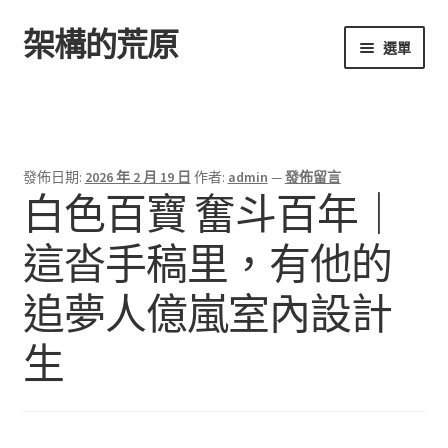
架構的荒原
跳
跳
選單
至
至
導
主
首頁
覽
要
列
內
容
發佈日期:
2026 年 2 月 19 日
作者:
admin
—
發佈留言
白色百寶 奮斗百年｜
這沓手稿里，有他的
追夢人億嵐室內設計
生