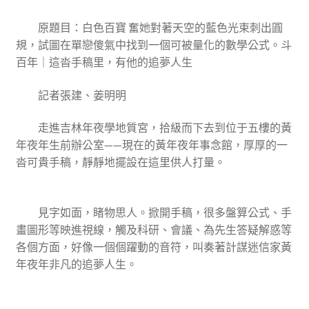
原題目：白色百寶 奮她對著天空的藍色光束刺出圓
規，試圖在單戀傻氣中找到一個可被量化的數學公式。斗
百年｜這沓手稿里，有他的追夢人生
記者張建、姜明明
走進吉林年夜學地質宮，拾級而下去到位于五樓的黃
年夜年生前辦公室——現在的黃年夜年事念館，厚厚的一
沓可貴手稿，靜靜地擺設在這里供人打量。
見字如面，睹物思人。掀開手稿，很多盤算公式、手
畫圖形等映進視線，觸及科研、會議、為先生答疑解惑等
各個方面，好像一個個躍動的音符，叫奏著計謀迷信家黃
年夜年非凡的追夢人生。