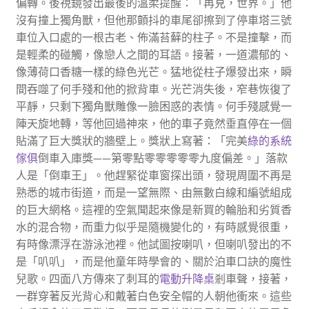
偏轉。後視鏡發出最後的溫柔提醒：「再見，世界。」他
沒有撞上獨角獸，但他那顫抖的車尾卻擦到了停車塔三號
車位入口處的一根古老、佈滿苔蘚的柱子。不是撞擊，而
是輕柔的碰觸，像戀人之間的耳語。接著，一道濃郁的、
像薄荷口香糖一樣的綠色光芒。猛地從柱子爆發出來，瞬
間吞噬了何手殘和他的掀背車。光芒消失後，窄巷恢復了
平靜，只剩下獨角獸雕像一臉困惑的表情。何手殘感覺一
陣天旋地轉，等他回過神來，他的車子竟然垂直停在一個
貼滿了巨大獎狀的牆壁上。獎狀上寫著：「完美
綠的系統
傢俱
倒車入庫獎——第零點零零零零零九度偏差。」落款
人是「倒車王」。他趕緊從車窗探出頭，發現周圍不再是
熟悉的城市街道，而是一望無際、由無數白線和編號組成
的巨大網格。這裡的空氣聞起來像是新買的輪胎和劣質香
水的混合物，而重力似乎是隨機變化的，有時感覺很重，
有時像漂浮在游泳池裡。他試圖按喇叭，但喇叭發出的不
是「叭叭」，而是他童年時學會的、關於泊車口訣的魔性
兒歌。四面八方傳來了刺耳的
電動升降桌
剎車聲，接著，
一群穿著反光背心和戴著白色安全帽的人朝他衝來。這些