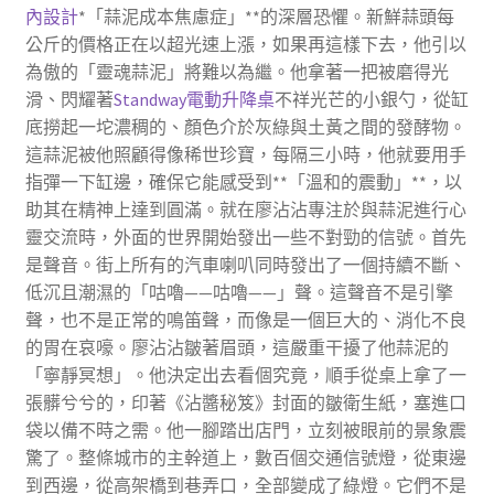
內設計
*「蒜泥成本焦慮症」**的深層恐懼。新鮮蒜頭每
公斤的價格正在以超光速上漲，如果再這樣下去，他引以
為傲的「靈魂蒜泥」將難以為繼。他拿著一把被磨得光
滑、閃耀著
Standway電動升降桌
不祥光芒的小銀勺，從缸
底撈起一坨濃稠的、顏色介於灰綠與土黃之間的發酵物。
這蒜泥被他照顧得像稀世珍寶，每隔三小時，他就要用手
指彈一下缸邊，確保它能感受到**「溫和的震動」**，以
助其在精神上達到圓滿。就在廖沾沾專注於與蒜泥進行心
靈交流時，外面的世界開始發出一些不對勁的信號。首先
是聲音。街上所有的汽車喇叭同時發出了一個持續不斷、
低沉且潮濕的「咕嚕——咕嚕——」聲。這聲音不是引擎
聲，也不是正常的鳴笛聲，而像是一個巨大的、消化不良
的胃在哀嚎。廖沾沾皺著眉頭，這嚴重干擾了他蒜泥的
「寧靜冥想」。他決定出去看個究竟，順手從桌上拿了一
張髒兮兮的，印著《沾醬秘笈》封面的皺衛生紙，塞進口
袋以備不時之需。他一腳踏出店門，立刻被眼前的景象震
驚了。整條城市的主幹道上，數百個交通信號燈，從東邊
到西邊，從高架橋到巷弄口，全部變成了綠燈。它們不是