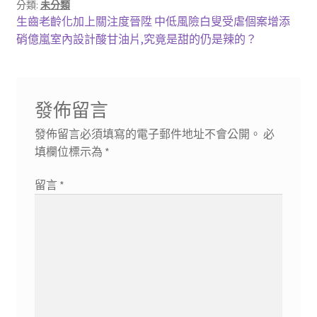
分類:
未分類
文
上
生齒老齡化加上關注度晉陞 中低風險白叟受虐個案增添
一
下
硝億嵐室內設計酸甘油片,究竟是甜的仍是辣的？
章
篇
一
導
文
篇
章:
文
覽
發佈留言
章:
發佈留言必須填寫的電子郵件地址不會公開。
必
填欄位標示為
*
留言
*