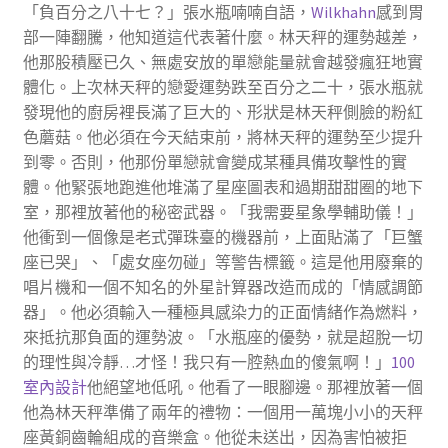
「負百分之八十七？」張水瓶喃喃自語，
Wilkhahn
感到胃
部一陣翻騰，他知道這代表著什麼。林天秤的運勢越差，
他那股積壓已久、無處安放的單戀能量就會越發瘋狂地實
體化。上次林天秤的戀愛運勢跌至百分之二十，張水瓶就
發現他的廚房裡長滿了巨大的、形狀是林天秤側臉的粉紅
色蘑菇。他必須在今天結束前，將林天秤的運勢至少提升
到零。否則，他那份單戀就會變成某種具備攻擊性的實
體。他緊張地跑進他堆滿了星座圖表和過期甜甜圈的地下
室，那裡放著他的秘密武器。「我需要星象學輔助儀！」
他衝到一個像是老式彈珠臺的機器前，上面貼滿了「巨蟹
座已哭」、「處女座勿碰」等警告標籤。這是他用廢棄的
唱片機和一個不知名的外星計算器改造而成的「情感調節
器」。他必須輸入一種極具感染力的正面情緒作為燃料，
來抵抗那負面的運勢波。「水瓶座的優勢，就是超脫一切
的理性與冷靜…才怪！我只有一腔熱血的傻氣啊！」
100
室內設計
他絕望地低吼。他看了一眼腳邊。那裡放著一個
他為林天秤準備了兩年的禮物：一個用一萬塊小小的天秤
座黃銅齒輪組成的音樂盒。他從未送出，因為害怕被拒