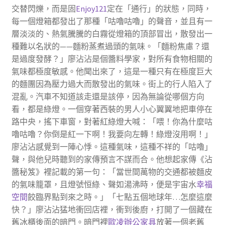
交替閃爍，而是固
Enjoy121
定在「通行」的狀態，同時，
每一個燈箱都發出了那種「咕嚕咕嚕」的聲音，並且有一
層淡淡的、熱氣騰騰的白霧從燈箱的頂部冒出，散發出一
種難以名狀的——麵粉蒸煮過頭的氣味。「麵粉焦慮？還
是過度發酵？」廖沾沾是個醬料學家，對所有食物相關的
氣味都極度敏感。他聞出來了，這是一種只有在極度巨大
的麵團因為壓力過大而散發出的氣味。街上的行人陷入了
混亂。汽車不知道該走還是該停，因為無論從哪個方向
看，都是綠燈。一個穿著西裝的男人小心翼翼地把車停在
路中央，搖下車窗，對著紅綠燈大喊：「喂！你為什麼咕
嚕咕嚕？你倒是紅一下啊！我要向左轉！綠燈沒用啊！」
廖沾沾感覺到一陣心悸。這種氣味，這種不祥的「咕嚕」
聲，與他兒時聽到的家傳預言不謀而合。他想起家傳《沾
醬秘笈》裡記載的第一句：「當世間萬物的交通都被麵皮
的氣味籠罩，且燈號恒綠、聲如湯沸時，便是宇宙水
幸福
空間
餃臨界點到來之時。」「七點五個地球年…怎麼這麼
快？」廖沾沾猛地衝回店裡，衝到後廚，打開了一個藏在
舊冰櫃後面的暗門。暗門裡
歐凌辦公家具
放著一個老舊